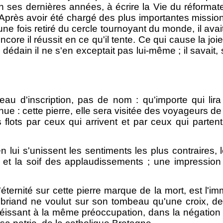
n ses dernières années, à écrire la Vie du réformateu
Après avoir été chargé des plus importantes missions
une fois retiré du cercle tournoyant du monde, il ava
re il réussit en ce qu'il tente. Ce qui cause la joie, 
dédain il ne s'en exceptait pas lui-même ; il savait, 
eau d'inscription, pas de nom : qu'importe qui lir
nue : cette pierre, elle sera visitée des voyageurs de t
lots par ceux qui arrivent et par ceux qui partent p
en lui s'unissent les sentiments les plus contraires
 et la soif des applaudissements ; une impression 
e l'éternité sur cette pierre marque de la mort, est l
eaubriand ne voulut sur son tombeau qu'une croix
obéissant à la même préoccupation, dans la négatio