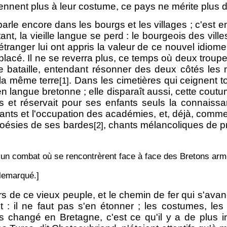
nnent plus à leur costume, ce pays ne mérite plus de
rle encore dans les bourgs et les villages ; c'est e
ant, la vieille langue se perd : le bourgeois des vil
l'étranger lui ont appris la valeur de ce nouvel idio
remplacé. Il ne se reverra plus, ce temps où deux trou
de bataille, entendant résonner des deux côtés les
 la même terre
. Dans les cimetières qui ceignent 
[1]
n langue bretonne ; elle disparaît aussi, cette coutu
ents et réservait pour ses enfants seuls la connai
ts et l'occupation des académies, et, déjà, comme 
 poésies de ses bardes
, chants mélancoliques de pr
[2]
ans un combat où se rencontrèrent face à face des Bretons ar
llemarqué.]
ieurs de ce vieux peuple, et le chemin de fer qui s'
l ne faut pas s'en étonner ; les costumes, les vill
changé en Bretagne, c'est ce qu'il y a de plus int