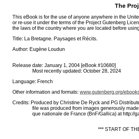
The Pro
This eBook is for the use of anyone anywhere in the United
or re-use it under the terms of the Project Gutenberg Lice
the laws of the country where you are located before usin
Title
: La Bretagne. Paysages et Récits.
Author
: Eugène Loudun
Release date
: January 1, 2004 [eBook #10680]
Most recently updated: October 28, 2024
Language
: French
Other information and formats
:
www.gutenberg.org/ebook
Credits
: Produced by Christine De Ryck and PG Distribut
file was produced from images generously made a
que nationale de France (BnF/Gallica) at http://gal
*** START OF T