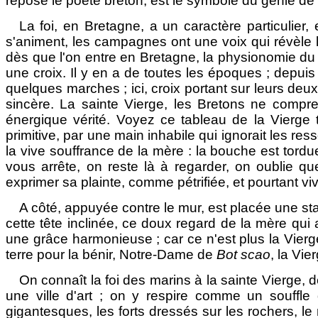
repose le poëte breton, est le symbole du génie de 
La foi, en Bretagne, a un caractère particulier,
s'animent, les campagnes ont une voix qui révèle 
dès que l'on entre en Bretagne, la physionomie du 
une croix. Il y en a de toutes les époques ; depuis 
quelques marches ; ici, croix portant sur leurs deu
sincère. La sainte Vierge, les Bretons ne compren
énergique vérité. Voyez ce tableau de la Vierge t
primitive, par une main inhabile qui ignorait les res
la vive souffrance de la mère : la bouche est tordue,
vous arrête, on reste là à regarder, on oublie q
exprimer sa plainte, comme pétrifiée, et pourtant vi
A côté, appuyée contre le mur, est placée une sta
cette tête inclinée, ce doux regard de la mère qu
une grâce harmonieuse ; car ce n'est plus la Vierge
terre pour la bénir, Notre-Dame de
Bot scao
, la Vi
On connaît la foi des marins à la sainte Vierge,
une ville d'art ; on y respire comme un souffle
gigantesques, les forts dressés sur les rochers, 