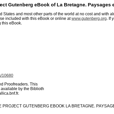
ject Gutenberg eBook of
La Bretagne. Paysages e
 States and most other parts of the world at no cost and with al
nse included with this eBook or online at
www.gutenberg.org
. If
g this eBook.
s/10680
ed Proofreaders. This
vailable by the Biblioth
lica.bnf.fr.
HE PROJECT GUTENBERG EBOOK LA BRETAGNE. PAYSAGES