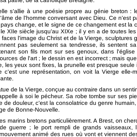
sa patrie, de la catholique Bretagne.
 elle s'allie à une poésie propre au génie breton : 
l'âme de l'homme conversant avec Dieu. Ce n'est p
pays change, et le signe de ce changement est la cro
le XIIe siècle jusqu'au XIXe ; il y en a de toutes l
x faces l'image du Christ et de la Vierge, sculptures
nent pas seulement sa tendresse, ils sentent sa d
enant son fils mort sur ses genoux, dans l'église
sources de l'art ; le dessin en est incorrect ; mais qu
 les yeux sont fixes, la prunelle est presque seule i
ue c'est une représentation, on voit la Vierge ell
vante.
tue de la Vierge, conçue au contraire dans un sentime
i appelle à soi le pécheur. Sa robe tombe sur ses p
 de douleur, c'est la consolatrice du genre humain, t
erge de Bonne-Nouvelle.
 des marins bretons particulièrement. A Brest, on ch
 de guerre ; le port rempli de grands vaisseaux, 
le mouvement animé des rues où vont et viennent des