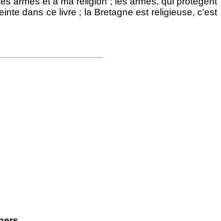
es armes et à ma religion ; les armes, qui protègent
nte dans ce livre ; la Bretagne est religieuse, c'est
hers.