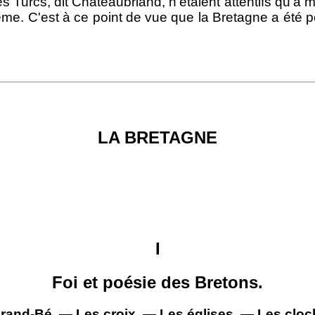
urcs, dit Chateaubriand, n'étaient attentifs qu'à m
e. C'est à ce point de vue que la Bretagne a été pei
LA BRETAGNE
I
Foi et poésie des Bretons.
rand-Bé. — Les croix. — Les églises. — Les cloc