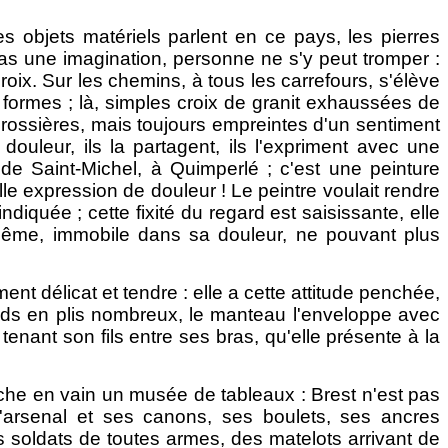
les objets matériels parlent en ce pays, les pierres
as une imagination, personne ne s'y peut tromper :
ix. Sur les chemins, à tous les carrefours, s'élève
es formes ; là, simples croix de granit exhaussées de
 grossières, mais toujours empreintes d'un sentiment
ouleur, ils la partagent, ils l'expriment avec une
 de Saint-Michel, à Quimperlé ; c'est une peinture
elle expression de douleur ! Le peintre voulait rendre
ndiquée ; cette fixité du regard est saisissante, elle
e-même, immobile dans sa douleur, ne pouvant plus
nt délicat et tendre : elle a cette attitude penchée,
ieds en plis nombreux, le manteau l'enveloppe avec
enant son fils entre ses bras, qu'elle présente à la
erche en vain un musée de tableaux : Brest n'est pas
l'arsenal et ses canons, ses boulets, ses ancres
 soldats de toutes armes, des matelots arrivant de