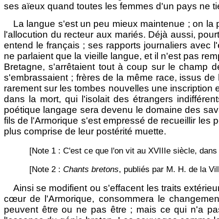
ses aïeux quand toutes les femmes d'un pays ne tie
La langue s'est un peu mieux maintenue ; on la pa
l'allocution du recteur aux mariés. Déjà aussi, pourt
entend le français ; ses rapports journaliers avec 
ne parlaient que la vieille langue, et il n'est pas 
Bretagne, s'arrêtaient tout à coup sur le champ 
s'embrassaient ; frères de la même race, issus de
rarement sur les tombes nouvelles une inscription e
dans la mort, qui l'isolait des étrangers indiffér
poétique langage sera devenu le domaine des savan
fils de l'Armorique s'est empressé de recueillir les
plus comprise de leur postérité muette.
[Note 1 : C'est ce que l'on vit au XVIIIe siècle, d
[Note 2 :
Chants bretons
, publiés par M. H. de la Vi
Ainsi se modifient ou s'effacent les traits extér
cœur de l'Armorique, consommera le changement : i
peuvent être ou ne pas être ; mais ce qui n'a pas 