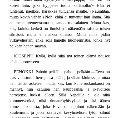
korea lintu, joka hyppelee tuolla kartanolla?» Hän ei
tuntenut, näetkös, harakkaa tultuansa maalle. (Naurahtaa,
mutta kovin vähän.) Noh, ehkä ei tuntenut hän lintua. Sitä
en mene arenteeraamaan, sanoo ruotsalainen. Mutta kas,
kas, kuinka kerkeä on ihmislapsi näkemään raiskaa toisen
silmässä, mutta ei malkaa omassa. Mutta minä pidän
virkaveljestäni enkä sois hänelle huoneenristiä, jonka nyt
pelkään hänen saavan.
JOOSEPPI. Kyllä, kyllä siitä nyt toinen elämä nousee
tähän huoneeseen.
EENOKKI. Pahoin pelkään, pahoin pelkään.—Eeva on
taas vihastunut herrojensa päälle, ja vihan kiukussapa ottaa
hän tämän askeleen, mutta kas, kun kuherruskuukausi on
mennyt, niin katuupa hän kauppaansa ja ikävöitsee
herrojensa luoksi jälleen. Sillä Aapelilla ei ole niitä
kommervenkiä, niitä rinnanröyhistyksiä ja sitä äänen
komeata kilausta, joita Eeva on oppinut näkemään ja
kuulemaan, ja jotka saattavat kevytmielisen tytön silmät