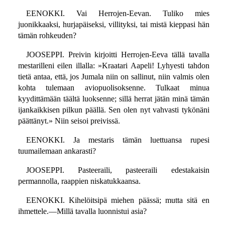
EENOKKI. Vai Herrojen-Eevan. Tuliko mies
juonikkaaksi, hurjapäiseksi, villityksi, tai mistä kieppasi hän
tämän rohkeuden?
JOOSEPPI. Preivin kirjoitti Herrojen-Eeva tällä tavalla
mestarilleni eilen illalla: »Kraatari Aapeli! Lyhyesti tahdon
tietä antaa, että, jos Jumala niin on sallinut, niin valmis olen
kohta tulemaan aviopuolisoksenne. Tulkaat minua
kyydittämään täältä luoksenne; sillä herrat jätän minä tämän
ijankaikkisen pilkun päällä. Sen olen nyt vahvasti tykönäni
päättänyt.» Niin seisoi preivissä.
EENOKKI. Ja mestaris tämän luettuansa rupesi
tuumailemaan ankarasti?
JOOSEPPI. Pasteeraili, pasteeraili edestakaisin
permannolla, raappien niskatukkaansa.
EENOKKI. Kihelöitsipä miehen päässä; mutta sitä en
ihmettele.—Millä tavalla luonnistui asia?