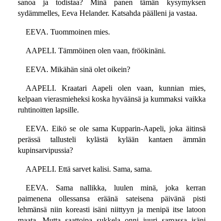
sanoa ja todistaa? Minä panen tämän kysymyksen
sydämmelles, Eeva Helander. Katsahda päälleni ja vastaa.
EEVA. Tuommoinen mies.
AAPELI. Tämmöinen olen vaan, fröökinäni.
EEVA. Mikähän sinä olet oikein?
AAPELI. Kraatari Aapeli olen vaan, kunnian mies,
kelpaan vierasmieheksi koska hyväänsä ja kummaksi vaikka
ruhtinoitten lapsille.
EEVA. Eikö se ole sama Kupparin-Aapeli, joka äitinsä
perässä tallusteli kylästä kylään kantaen ämmän
kupinsarvipussia?
AAPELI. Että sarvet kalisi. Sama, sama.
EEVA. Sama nallikka, luulen minä, joka kerran
paimenena ollessansa eräänä sateisena päivänä pisti
lehmänsä niin koreasti isäni niittyyn ja menipä itse latoon
maata. Mutta saattoipa sukkela onni juuri samassa isäni