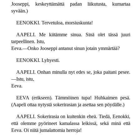
Jooseppi, keskeyttämättä padan liikutusta, kumartaa
syvään.)
EENOKKI. Tervetuloa, morsiuskunta!
AAPELI. Me kiitämme sinua. Sinä olet tässä juuri
tarpeellinen. Istu,
Eeva.—Onko Jooseppi antanut sinun jotain ymmärtää?
EENOKKI. Lyhyesti.
AAPELI. Onhan minulla nyt edes se, joka paitani pesee.
—Istu, istu,
Eeva.
EEVA (erikseen). Tämmöinen tupa! Huhkaimen pesä.
(Aapeli ottaa nytystä sokerirasian ja asettaa sen pöydälle.)
AAPELI. Sokerirasia on kuitenkin eheä. Tiedä, Eenokki,
että olemme pyörineet kamalassa leikissä, sekä minä että
Eeva. Oi niitä jumalattomia herroja!