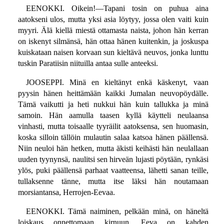
EENOKKI. Oikein!—Tapani tosin on puhua aina
aatokseni ulos, mutta yksi asia löytyy, jossa olen vaiti kuin
myyri. Älä kiellä miestä ottamasta naista, johon hän kerran
on iskenyt silmänsä, hän ottaa hänen kuitenkin, ja joskuspa
kuiskataan naisen korvaan sun kieltävä neuvos, jonka lunttu
tuskin Paratiisin niituilla antaa sulle anteeksi.
JOOSEPPI. Minä en kieltänyt enkä käskenyt, vaan
pyysin hänen heittämään kaikki Jumalan neuvopöydälle.
Tämä vaikutti ja heti nukkui hän kuin tallukka ja minä
samoin. Hän aamulla taasen kyllä käytteli neulaansa
vinhasti, mutta toisaalle tyyräilit aatoksensa, sen huomasin,
koska silloin tällöin mulautin salaa katsoa hänen päällensä.
Niin neuloi hän hetken, mutta äkisti keihästi hän neulallaan
uuden tyynynsä, naulitsi sen hirveän lujasti pöytään, rynkäsi
ylös, puki päällensä parhaat vaatteensa, lähetti sanan teille,
tullaksenne tänne, mutta itse läksi hän noutamaan
morsiantansa, Herrojen-Eevaa.
EENOKKI. Tämä naiminen, pelkään minä, on häneltä
loiskaus onnettomaan kirnuun. Eeva on kahden