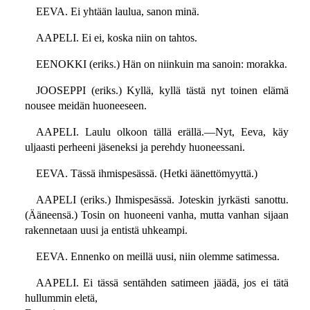
EEVA. Ei yhtään laulua, sanon minä.
AAPELI. Ei ei, koska niin on tahtos.
EENOKKI (eriks.) Hän on niinkuin ma sanoin: morakka.
JOOSEPPI (eriks.) Kyllä, kyllä tästä nyt toinen elämä
nousee meidän huoneeseen.
AAPELI. Laulu olkoon tällä erällä.—Nyt, Eeva, käy
uljaasti perheeni jäseneksi ja perehdy huoneessani.
EEVA. Tässä ihmispesässä. (Hetki äänettömyyttä.)
AAPELI (eriks.) Ihmispesässä. Joteskin jyrkästi sanottu.
(Ääneensä.) Tosin on huoneeni vanha, mutta vanhan sijaan
rakennetaan uusi ja entistä uhkeampi.
EEVA. Ennenko on meillä uusi, niin olemme satimessa.
AAPELI. Ei tässä sentähden satimeen jäädä, jos ei tätä
hullummin eletä,