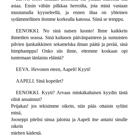
asiaa. Ensin vähän pilkkaa herroilta, jota minä vastaan
muutamalla kyyneleellä, ja ennen iltaa on yhteinen
sydämmellinen ilomme korkealla katossa. Siinä se temppu.
EENOKKI. No sinä naisen luonto! Ihme kaikkein
ihmeitten seassa. Sinä kultasen päivänpaisteen ja sumuisten
pilvien ijankaikkinen sekamelska ilman päätä ja perää, sinä
himphamppu! Onko siis ihme, ettemme koskaan opi
tuntemaan tänlaista eläintä?
EEVA. Hevonen eteen, Aapeli! Kyyti!
AAPELI. Sinä kopeilet?
EENOKKI. Kyyti? Arvaas minkäkaltaisen kyydin tästä
olisit ansainnut?
Peijakas! jos tekisimme oikein, niin pääs ottaisin syliini
minä,
Jooseppi pitelisi sinua jaloista ja Aapeli itse antaisi sinulle
oikein
miehen kädestä.