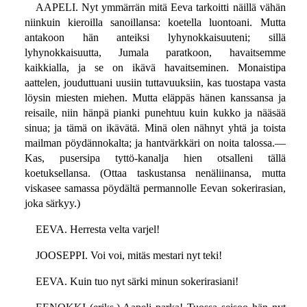
AAPELI. Nyt ymmärrän mitä Eeva tarkoitti näillä vähän
niinkuin kieroilla sanoillansa: koetella luontoani. Mutta
antakoon hän anteiksi lyhynokkaisuuteni; sillä
lyhynokkaisuutta, Jumala paratkoon, havaitsemme
kaikkialla, ja se on ikävä havaitseminen. Monaistipa
aattelen, jouduttuani uusiin tuttavuuksiin, kas tuostapa vasta
löysin miesten miehen. Mutta eläppäs hänen kanssansa ja
reisaile, niin hänpä pianki punehtuu kuin kukko ja nääsää
sinua; ja tämä on ikävätä. Minä olen nähnyt yhtä ja toista
mailman pöydännokalta; ja hantvärkkäri on noita talossa.—
Kas, pusersipa tyttö-kanalja hien otsalleni tällä
koetuksellansa. (Ottaa taskustansa nenäliinansa, mutta
viskasee samassa pöydältä permannolle Eevan sokerirasian,
joka särkyy.)
EEVA. Herresta velta varjel!
JOOSEPPI. Voi voi, mitäs mestari nyt teki!
EEVA. Kuin tuo nyt särki minun sokerirasiani!