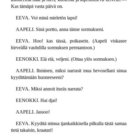
Kas tämäpä vasta päivä on.
EEVA. Voi minä mieletön lapsi!
AAPELI. Sinä portto, anna tänne sormukseni.
EEVA. Hoo! kas tässä, poikasein. (Aapeli viskasee
hirveällä vauhdilla sormuksen permantoon.)
EENOKKI. Elä elä, veljeni. (Ottaa ylös sormuksen.)
AAPELI. Ihminen, miksi narrasit mua hevosellani sinua
kyydittämään huoneeseeni?
EEVA. Miksi annoit itseäs narrata?
EENOKKI. Hai djai!
AAPELI. Jassoo!
EEVA. Kyyditä minua ijankaikkisella pilkulla tästä samaa
tietä takaisin, kraatari!