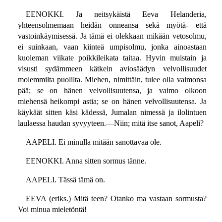
EENOKKI. Ja neitsykäistä Eeva Helanderia,
yhteensolmemaan heidän onneansa sekä myötä- että
vastoinkäymisessä. Ja tämä ei olekkaan mikään vetosolmu,
ei suinkaan, vaan kiinteä umpisolmu, jonka ainoastaan
kuoleman viikate poikkileikata taitaa. Hyvin muistain ja
visusti sydämmeen kätkein aviosäädyn velvollisuudet
molemmilta puolilta. Miehen, nimittäin, tulee olla vaimonsa
pää; se on hänen velvollisuutensa, ja vaimo olkoon
miehensä heikompi astia; se on hänen velvollisuutensa. Ja
käykäät sitten käsi kädessä, Jumalan nimessä ja ilolintuen
laulaessa haudan syvyyteen.—Niin; mitä itse sanot, Aapeli?
AAPELI. Ei minulla mitään sanottavaa ole.
EENOKKI. Anna sitten sormus tänne.
AAPELI. Tässä tämä on.
EEVA (eriks.) Mitä teen? Otanko ma vastaan sormusta?
Voi minua mieletöntä!