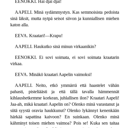
EENOKKI. Hai djai djai!
AAPELI. Minä sydämmystyn. Kas semmoisista pedoista
sinä läksit, mutta nytpä seisot siivon ja kunniallisen miehen
katon alla.
EEVA. Kraatari!—Krapu!
AAPELI. Haukutko sinä minun virkaanikin?
EENOKKI. Ei sovi soimata, ei sovi soimata kraatarin
virkaa.
EEVA. Minäkö kraatari Aapelin vaimoksi!
AAPELI. Neito, etkö ymmärrä että haastelet vähän
pahasti, pisteliäästi ja että tällä tavalla hämmennät
kihlaushetkemme korkean, juhlallisen ilon? Kraatari Aapeli!
Jaa-ah, mikä kraatari Aapelin on? Olenko minä varastanut ja
siitä syystä oravia haukkunut? Olenko lykännyt kenenkään
härkää sapattina kaivoon? En suinkaan. Olenko minä
kähminyt toisen miehen vaimoa? Pois se! Kuka sen taitaa