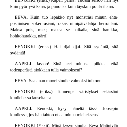
EENOKKI (eriks.) Aapeli parka! Tuossa seisoo hän nyt
kuin pyörtyvä kana, ja punottaa kuin täyskuu pouta-iltana.
EEVA. Kuin tuo lepakko nyt mönsträsi minun ehta-
posliinisen sokerirasiani, rakas nimipäivälahja herroiltani.
Maksa pois, mies; maksa se paikalla, sinä harakka,
hohkoharakka, närri!
EENOKKI (eriks.) Hai djai djai. Sitä sydäntä, sitä
sydäntä!
AAPELI. Jassoo! Sinä teet minusta pilkkaa etkä
todenperästä aiokkaan tulla vaimokseni?
EEVA. Saatanan muori sinulle vaimoksi tulkoon.
EENOKKI (eriks.) Tunnenpa väristykset selässäni
kuullellessa lauseitansa.
AAPELI. Eenokki, kysy häneltä tässä Joosepin
kuullessa, jos hän tahtoo ottaa minua mieheksensä.
EENOKKI (Yskii). Minä kysyn sinulta, Eeva Matintytär