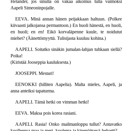
Helander, jos sinulla on vakaa aikomus tulla vaimoksi
Aapeli Simeoninpojalle.
EEVA. Minä annan hänen peijakkaan haltuun. (Polkee
kiivaasti jalkojansa permantoon.) En huoli hänestä, en huoli,
en huoli; en en! Eikö korvaläpenne kuule, te noidutut
miehet? (Äänettömyyttä. Tulisijasta kuuluu kohina.)
AAPELI. Soitatko sinäkin jumalan-lahjan tuhkaan siellä?
Poika!
(Kiristää Jooseppia kauluksesta.)
JOOSEPPI. Mestari!
EENOKKI (hilliten Aapelia). Malta mieles, Aapeli, ja
anna anteiksi tapaturma.
AAPELI. Tämä hetki on vimman hetki!
EEVA. Maksa pois korea rasiani.
AAPELI. Rasia! Onko mailmanloppu tullut? Antavatko
kuolleensa maa ja meri, kuolema ja kipenöitsevä helvetti?—