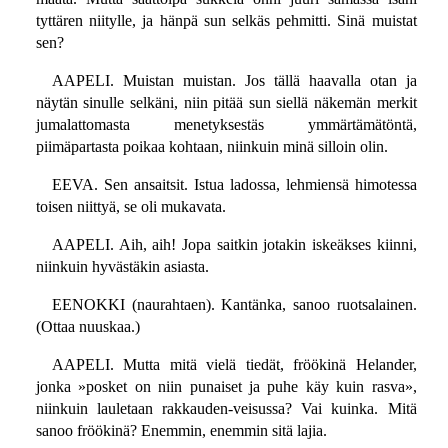
tyttären niitylle, ja hänpä sun selkäs pehmitti. Sinä muistat
sen?
AAPELI. Muistan muistan. Jos tällä haavalla otan ja
näytän sinulle selkäni, niin pitää sun siellä näkemän merkit
jumalattomasta menetyksestäs ymmärtämätöntä,
piimäpartasta poikaa kohtaan, niinkuin minä silloin olin.
EEVA. Sen ansaitsit. Istua ladossa, lehmiensä himotessa
toisen niittyä, se oli mukavata.
AAPELI. Aih, aih! Jopa saitkin jotakin iskeäkses kiinni,
niinkuin hyvästäkin asiasta.
EENOKKI (naurahtaen). Kantänka, sanoo ruotsalainen.
(Ottaa nuuskaa.)
AAPELI. Mutta mitä vielä tiedät, fröökinä Helander,
jonka »posket on niin punaiset ja puhe käy kuin rasva»,
niinkuin lauletaan rakkauden-veisussa? Vai kuinka. Mitä
sanoo fröökinä? Enemmin, enemmin sitä lajia.