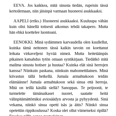
EEVA. Jos kaikkea, mitä sinusta tiedän, rupeisin tässä
kertoilemaan, niin jäisinpä varmaan huoneesi asukkaaksi.
AAPELI (eriks.) Huoneeni asukkaaksi. Kuuluupa vähän
kuin olisi hänellä totisesti aikomus tehdä takapero. Mutta
hän ehkä koettelee luontoani.
EENOKKI. Minä sydämmen karvaudella olen kuullellut,
kuinka tämä neitonen tässä kaikin tavoin on koettanut
leikata virkaveljeni hyvää nimeä. Mutta heitetäänpäs
pikainen katsahdus tytön omaan syntikirjaan. Tiedätkö mitä
mailma sinusta hotisee ja huutaa? Kuinka elät sinä herrojen
kanssa? Niinkuin paskana, niinkuin mahomettilainen. Minä
kiivastun tällä hetkellä. Jumala armahtakoon teidän
elämäänne! Jumala armahtakoon sekä sinua että herroja.
Mitä on teillä käsillä siellä? Sanoppas. Te peijoonit, te
turmelette tämänaikaset nuoret, saatatte heitä
välinpitämättömiksi aviosäädyn arvosta ja pyhyydestä. Sinä
vekama, niinkö sinua opetti isäs ja äitis? Niinkö sinua
opetettiin rippikoulussa? Koska olet ollut viimeiseksi ripillä?