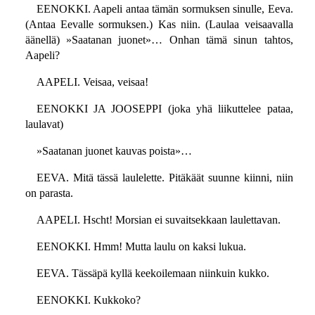
EENOKKI. Aapeli antaa tämän sormuksen sinulle, Eeva.
(Antaa Eevalle sormuksen.) Kas niin. (Laulaa veisaavalla
äänellä) »Saatanan juonet»… Onhan tämä sinun tahtos,
Aapeli?
AAPELI. Veisaa, veisaa!
EENOKKI JA JOOSEPPI (joka yhä liikuttelee pataa,
laulavat)
»Saatanan juonet kauvas poista»…
EEVA. Mitä tässä laulelette. Pitäkäät suunne kiinni, niin
on parasta.
AAPELI. Hscht! Morsian ei suvaitsekkaan laulettavan.
EENOKKI. Hmm! Mutta laulu on kaksi lukua.
EEVA. Tässäpä kyllä keekoilemaan niinkuin kukko.
EENOKKI. Kukkoko?