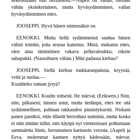
liekehtimään niin herttaisesti.—Aapeli on vähän, hieman
vähän yksinkertainen, mutta hyväsydämminen, vallan
hyväsydämminen mies.
JOOSEPPI. Hyvä hänen nimensäkin on.
EENOKKI. Mutta hellä sydämmensä saattaa hänen
välisti toimiin, joita seuraa katumus. Minä, mukama mies,
olen aina tämmöinen vakava pellavaloukku, oikein
sahapukki. (Naurahtaen vähän.) Mitä padassa kiehuu?
JOOSEPPI. Siellä kiehuu makkaranpalasia, kryyniä,
vettä ja suolaa.—
Kuulitteko rattaan jyryä?
EENOKKI. Kuulin totisesti. He tulevat. (Erikseen.) Niin,
niin, piikaseni; tännen astut, mutta tiedänpä, ettes tee sitä
sydämmellisen, puhtaan rakkauden pinnistyksestä. Niskani
panen pantiksi, ettäs tillastit herroiltasi naimista, mutta koska
ei siitä mitään tullut, niin käytpä nyt vimmoissasi polttamaan
sammaletta fiinin, herramaisen kartuusin verosta. (Aapeli ja
Eeva, molemmat kantaen nyttyä kädessään, tulevat.