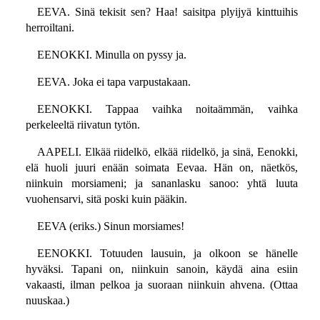
EEVA. Sinä tekisit sen? Haa! saisitpa plyijyä kinttuihis
herroiltani.
EENOKKI. Minulla on pyssy ja.
EEVA. Joka ei tapa varpustakaan.
EENOKKI. Tappaa vaihka noitaämmän, vaihka
perkeleeltä riivatun tytön.
AAPELI. Elkää riidelkö, elkää riidelkö, ja sinä, Eenokki,
elä huoli juuri enään soimata Eevaa. Hän on, näetkös,
niinkuin morsiameni; ja sananlasku sanoo: yhtä luuta
vuohensarvi, sitä poski kuin pääkin.
EEVA (eriks.) Sinun morsiames!
EENOKKI. Totuuden lausuin, ja olkoon se hänelle
hyväksi. Tapani on, niinkuin sanoin, käydä aina esiin
vakaasti, ilman pelkoa ja suoraan niinkuin ahvena. (Ottaa
nuuskaa.)