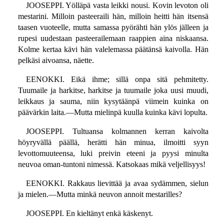
JOOSEPPI. Yölläpä vasta leikki nousi. Kovin levoton oli
mestarini. Milloin pasteeraili hän, milloin heitti hän itsensä
taasen vuoteelle, mutta samassa pyörähti hän ylös jälleen ja
rupesi uudestaan pasteerailemaan raappien aina niskaansa.
Kolme kertaa kävi hän valelemassa päätänsä kaivolla. Hän
pelkäsi aivoansa, näette.
EENOKKI. Eikä ihme; sillä onpa sitä pehmitetty.
Tuumaile ja harkitse, harkitse ja tuumaile joka uusi muudi,
leikkaus ja sauma, niin kysytäänpä viimein kuinka on
päävärkin laita.—Mutta mielinpä kuulla kuinka kävi lopulta.
JOOSEPPI. Tultuansa kolmannen kerran kaivolta
höyryvällä päällä, herätti hän minua, ilmoitti syyn
levottomuuteensa, luki preivin eteeni ja pyysi minulta
neuvoa oman-tuntoni nimessä. Katsokaas mikä veljellisyys!
EENOKKI. Rakkaus lievittää ja avaa sydämmen, sielun
ja mielen.—Mutta minkä neuvon annoit mestarilles?
JOOSEPPI. En kieltänyt enkä käskenyt.