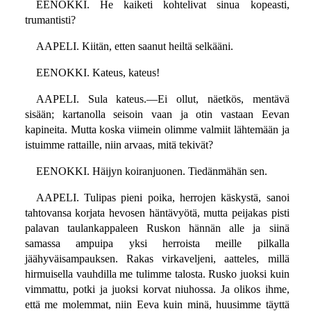
EENOKKI. He kaiketi kohtelivat sinua kopeasti,
trumantisti?
AAPELI. Kiitän, etten saanut heiltä selkääni.
EENOKKI. Kateus, kateus!
AAPELI. Sula kateus.—Ei ollut, näetkös, mentävä
sisään; kartanolla seisoin vaan ja otin vastaan Eevan
kapineita. Mutta koska viimein olimme valmiit lähtemään ja
istuimme rattaille, niin arvaas, mitä tekivät?
EENOKKI. Häijyn koiranjuonen. Tiedänmähän sen.
AAPELI. Tulipas pieni poika, herrojen käskystä, sanoi
tahtovansa korjata hevosen häntävyötä, mutta peijakas pisti
palavan taulankappaleen Ruskon hännän alle ja siinä
samassa ampuipa yksi herroista meille pilkalla
jäähyväisampauksen. Rakas virkaveljeni, aatteles, millä
hirmuisella vauhdilla me tulimme talosta. Rusko juoksi kuin
vimmattu, potki ja juoksi korvat niuhossa. Ja olikos ihme,
että me molemmat, niin Eeva kuin minä, huusimme täyttä