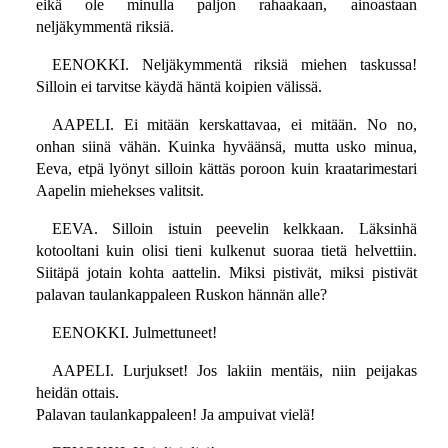
eikä ole minulla paljon rahaakaan, ainoastaan
neljäkymmentä riksiä.
EENOKKI. Neljäkymmentä riksiä miehen taskussa!
Silloin ei tarvitse käydä häntä koipien välissä.
AAPELI. Ei mitään kerskattavaa, ei mitään. No no,
onhan siinä vähän. Kuinka hyväänsä, mutta usko minua,
Eeva, etpä lyönyt silloin kättäs poroon kuin kraatarimestari
Aapelin miehekses valitsit.
EEVA. Silloin istuin peevelin kelkkaan. Läksinhä
kotooltani kuin olisi tieni kulkenut suoraa tietä helvettiin.
Siitäpä jotain kohta aattelin. Miksi pistivät, miksi pistivät
palavan taulankappaleen Ruskon hännän alle?
EENOKKI. Julmettuneet!
AAPELI. Lurjukset! Jos lakiin mentäis, niin peijakas
heidän ottais.
Palavan taulankappaleen! Ja ampuivat vielä!