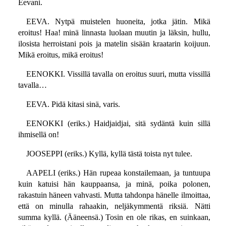
Eevani.
EEVA. Nytpä muistelen huoneita, jotka jätin. Mikä
eroitus! Haa! minä linnasta luolaan muutin ja läksin, hullu,
ilosista herroistani pois ja matelin sisään kraatarin koijuun.
Mikä eroitus, mikä eroitus!
EENOKKI. Vissillä tavalla on eroitus suuri, mutta vissillä
tavalla…
EEVA. Pidä kitasi sinä, varis.
EENOKKI (eriks.) Haidjaidjai, sitä sydäntä kuin sillä
ihmisellä on!
JOOSEPPI (eriks.) Kyllä, kyllä tästä toista nyt tulee.
AAPELI (eriks.) Hän rupeaa konstailemaan, ja tuntuupa
kuin katuisi hän kauppaansa, ja minä, poika polonen,
rakastuin häneen vahvasti. Mutta tahdonpa hänelle ilmoittaa,
että on minulla rahaakin, neljäkymmentä riksiä. Nätti
summa kyllä. (Ääneensä.) Tosin en ole rikas, en suinkaan,