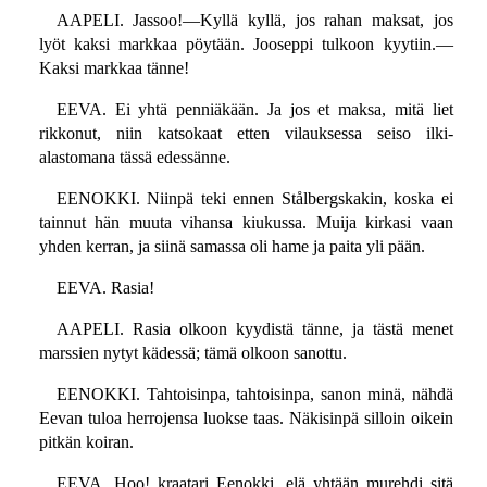
AAPELI. Jassoo!—Kyllä kyllä, jos rahan maksat, jos
lyöt kaksi markkaa pöytään. Jooseppi tulkoon kyytiin.—
Kaksi markkaa tänne!
EEVA. Ei yhtä penniäkään. Ja jos et maksa, mitä liet
rikkonut, niin katsokaat etten vilauksessa seiso ilki-
alastomana tässä edessänne.
EENOKKI. Niinpä teki ennen Stålbergskakin, koska ei
tainnut hän muuta vihansa kiukussa. Muija kirkasi vaan
yhden kerran, ja siinä samassa oli hame ja paita yli pään.
EEVA. Rasia!
AAPELI. Rasia olkoon kyydistä tänne, ja tästä menet
marssien nytyt kädessä; tämä olkoon sanottu.
EENOKKI. Tahtoisinpa, tahtoisinpa, sanon minä, nähdä
Eevan tuloa herrojensa luokse taas. Näkisinpä silloin oikein
pitkän koiran.
EEVA. Hoo! kraatari Eenokki, elä yhtään murehdi sitä