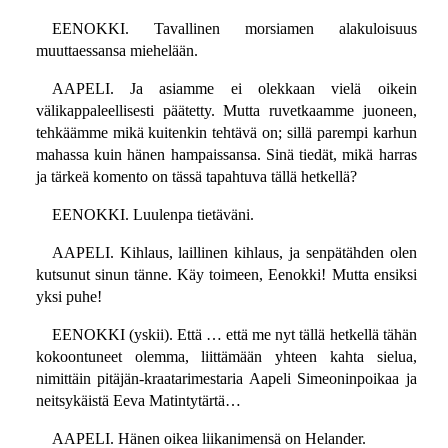
EENOKKI. Tavallinen morsiamen alakuloisuus
muuttaessansa miehelään.
AAPELI. Ja asiamme ei olekkaan vielä oikein
välikappaleellisesti päätetty. Mutta ruvetkaamme juoneen,
tehkäämme mikä kuitenkin tehtävä on; sillä parempi karhun
mahassa kuin hänen hampaissansa. Sinä tiedät, mikä harras
ja tärkeä komento on tässä tapahtuva tällä hetkellä?
EENOKKI. Luulenpa tietäväni.
AAPELI. Kihlaus, laillinen kihlaus, ja senpätähden olen
kutsunut sinun tänne. Käy toimeen, Eenokki! Mutta ensiksi
yksi puhe!
EENOKKI (yskii). Että … että me nyt tällä hetkellä tähän
kokoontuneet olemma, liittämään yhteen kahta sielua,
nimittäin pitäjän-kraatarimestaria Aapeli Simeoninpoikaa ja
neitsykäistä Eeva Matintytärtä…
AAPELI. Hänen oikea liikanimensä on Helander.