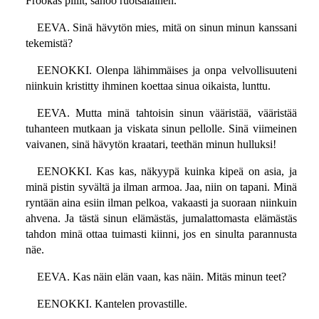
Frookas pillit, sanoo ruotsalainen.
EEVA. Sinä hävytön mies, mitä on sinun minun kanssani
tekemistä?
EENOKKI. Olenpa lähimmäises ja onpa velvollisuuteni
niinkuin kristitty ihminen koettaa sinua oikaista, lunttu.
EEVA. Mutta minä tahtoisin sinun vääristää, vääristää
tuhanteen mutkaan ja viskata sinun pellolle. Sinä viimeinen
vaivanen, sinä hävytön kraatari, teethän minun hulluksi!
EENOKKI. Kas kas, näkyypä kuinka kipeä on asia, ja
minä pistin syvältä ja ilman armoa. Jaa, niin on tapani. Minä
ryntään aina esiin ilman pelkoa, vakaasti ja suoraan niinkuin
ahvena. Ja tästä sinun elämästäs, jumalattomasta elämästäs
tahdon minä ottaa tuimasti kiinni, jos en sinulta parannusta
näe.
EEVA. Kas näin elän vaan, kas näin. Mitäs minun teet?
EENOKKI. Kantelen provastille.