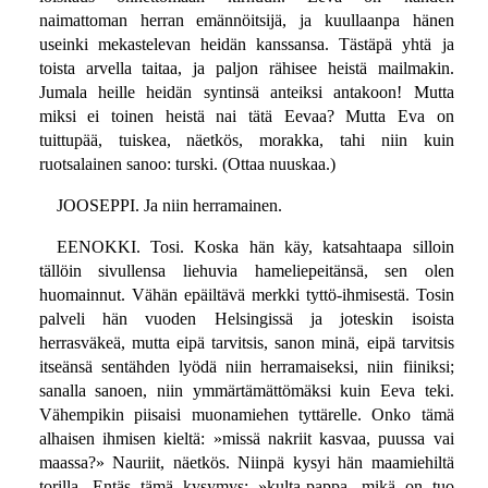
naimattoman herran emännöitsijä, ja kuullaanpa hänen
useinki mekastelevan heidän kanssansa. Tästäpä yhtä ja
toista arvella taitaa, ja paljon rähisee heistä mailmakin.
Jumala heille heidän syntinsä anteiksi antakoon! Mutta
miksi ei toinen heistä nai tätä Eevaa? Mutta Eva on
tuittupää, tuiskea, näetkös, morakka, tahi niin kuin
ruotsalainen sanoo: turski. (Ottaa nuuskaa.)
JOOSEPPI. Ja niin herramainen.
EENOKKI. Tosi. Koska hän käy, katsahtaapa silloin
tällöin sivullensa liehuvia hameliepeitänsä, sen olen
huomainnut. Vähän epäiltävä merkki tyttö-ihmisestä. Tosin
palveli hän vuoden Helsingissä ja joteskin isoista
herrasväkeä, mutta eipä tarvitsis, sanon minä, eipä tarvitsis
itseänsä sentähden lyödä niin herramaiseksi, niin fiiniksi;
sanalla sanoen, niin ymmärtämättömäksi kuin Eeva teki.
Vähempikin piisaisi muonamiehen tyttärelle. Onko tämä
alhaisen ihmisen kieltä: »missä nakriit kasvaa, puussa vai
maassa?» Nauriit, näetkös. Niinpä kysyi hän maamiehiltä
torilla. Entäs tämä kysymys: »kulta-pappa, mikä on tuo