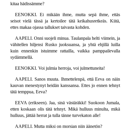
kitaa hädissämme?
EENOKKI. Ei mikään ihme, mutta sepä ihme, ettäs
seisot vielä tässä ja kertoilee tätä keikahusretkeäs. Kiitä,
ettes makaa ojassa tallukset taivasta kohden.
AAPELI. Onni suojeli minua. Taulanpala helti viimein, ja
vähitellen hiljensi Rusko juoksuansa, ja yhtä ehjillä luilla
kuin ennenkin istuimme rattailla, vaikka pamppailevalla
sydämmellä.
EENOKKI. Voi julmia herroja, voi julmettuneita!
AAPELI. Sanos muuta. Ihmettelenpä, että Eeva on näin
kauvan menestynyt heidän kanssansa. Ettes jo ennen tehnyt
tätä temppua, Eeva?
EEVA (erikseen). Jaa, sinä västäräkki! Suokoon Jumala,
etten koskaan olis tätä tehnyt. Mikä hulluus minulta, mikä
hulluus, jättää herrat ja tulla tänne turvekaton alle!
AAPELI. Mutta miksi on morsian niin äänetön?