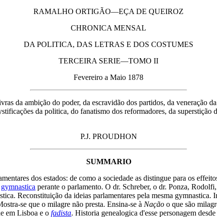
RAMALHO ORTIGÃO—EÇA DE QUEIROZ
CHRONICA MENSAL
DA POLITICA, DAS LETRAS E DOS COSTUMES
TERCEIRA SERIE—TOMO II
Fevereiro a Maio 1878
livras da ambição do poder, da escravidão dos partidos, da veneração da
tificações da politica, do fanatismo dos reformadores, da superstição d
P.J. PROUDHON
SUMMARIO
mentares dos estados: de como a sociedade as distingue para os effeito
A
gymnastica
perante o parlamento. O dr. Schreber, o dr. Ponza, Rodolfi
tica. Reconstituição da ideias parlamentares pela mesma gymnastica. I
Mostra-se que o milagre não presta. Ensina-se à
Nação
o que são milagr
ade em Lisboa e o
fadista
. Historia genealogica d'esse personagem desde