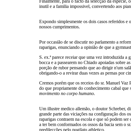
Finalmente, para o facto da selecção da especie,
inutil e a familia impossivel, convertendo aos pia
Expondo simplesmente os dois casos referidos e 
nossos cumprimentos.
Por occasião de se discutir no parlamento a refor
raparigas, enunciando a opinião de que a gymnast
S. ex.ª parece receiar que uma vez introduzida a
bocca e a passearem no Chiado apoiadas sobre as 
porção de rubor pensando que ao dirigir n'um salã
obrigando-o a revirar duas vezes as pernas por ci
Cremos porém que os receios do sr. Manuel Vaz P
do que propriamente do conhecimento cabal que s.
movimento no corpo humano
.
Um illustre medico allemão, o doutor Schreber, di
grande parte das viciações na configuração dos o
raparigas contraem na escola e que só podem ser 
a ter bem conformados os ossos da bacia sem o sr
predilecções pelo pugilato athletico.