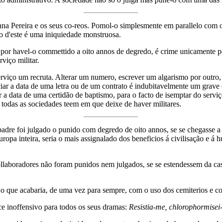
a Pereira e os seus co-reos. Pomol-o simplesmente em parallelo com
 d'este é uma iniquiedade monstruosa.
or havel-o commettido a oito annos de degredo, é crime unicamente pe
viço militar.
rviço um recruta. Alterar um numero, escrever um algarismo por outro
ciar a data de uma letra ou de um contrato é indubitavelmente um grave
r a data de uma certidão de baptismo, para o facto de isemptar do servi
que todas as sociedades teem em que deixe de haver militares.
padre foi julgado o punido com degredo de oito annos, se se chegasse a 
uropa inteira, seria o mais assignalado dos beneficios á civilisação e 
llaboradores não foram punidos nem julgados, se se estendessem da casa
o que acabaria, de uma vez para sempre, com o uso dos cemiterios e com
ce inoffensivo para todos os seus dramas:
Resistia-me, chlorophormisei