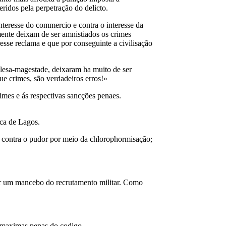
ridos pela perpetração do delicto.
nteresse do commercio e contra o interesse da
mente deixam de ser amnistiados os crimes
esse reclama e que por conseguinte a civilisação
 lesa-magestade, deixaram ha muito de ser
ue crimes, são verdadeiros erros!»
rimes e ás respectivas sancções penaes.
nca de Lagos.
va contra o pudor por meio da chlorophormisação;
var um mancebo do recrutamento militar. Como
 maximas penas do codigo.