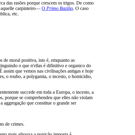
rca das rasões porque crescem os trigos. De como
 aquelle carpinteiro—
O
Primo Bazilio
. O caso
blica, etc.
 de moral positiva, isto é, emquanto as
inguindo o que n'ellas é difinitivo e organico do
É assim que vemos nas civilisações antigas e hoje
, o roubo, a polygamia, o incesto, o homicidio,
sentemente succede em toda a Europa, o incesto, a
imos, porque se comprehendeu que elles não violam
 a aggregação que constitue o grande ser
ns de crimes.
tanto mais afrouxa a punição imposta á