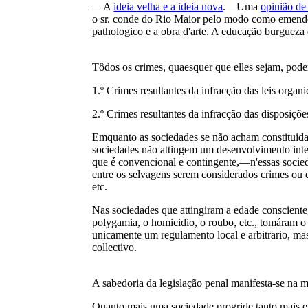
—A
ideia velha e a ideia nova
.—Uma
opinião de
o sr. conde do Rio Maior pelo modo como emendou
pathologico e a obra d'arte. A educação burguez
Tôdos os crimes, quaesquer que elles sejam, pode
1.º Crimes resultantes da infracção das leis organ
2.º Crimes resultantes da infracção das disposiçõ
Emquanto as sociedades se não acham constituidas
sociedades não attingem um desenvolvimento intelle
que é convencional e contingente,—n'essas socied
entre os selvagens serem considerados crimes ou 
etc.
Nas sociedades que attingiram a edade consciente
polygamia, o homicidio, o roubo, etc., tomáram o
unicamente um regulamento local e arbitrario, ma
collectivo.
A sabedoria da legislação penal manifesta-se na m
Quanto mais uma sociedade progride tanto mais ell