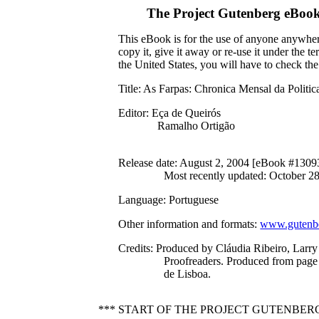
The Project Gutenberg eBoo
This eBook is for the use of anyone anywhere
copy it, give it away or re-use it under the 
the United States, you will have to check th
Title
: As Farpas: Chronica Mensal da Politic
Editor
: Eça de Queirós
Ramalho Ortigão
Release date
: August 2, 2004 [eBook #1309
Most recently updated: October 2
Language
: Portuguese
Other information and formats
:
www.gutenbe
Credits
: Produced by Cláudia Ribeiro, Larr
Proofreaders. Produced from page
de Lisboa.
*** START OF THE PROJECT GUTENBERG