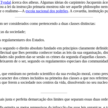
 Tyndal
ácerca dos atheus. Algumas ideias do carpinteiro Jacquenin áce
 a lei da instrucção primaria mostrou não ser aquelle philosopho nem
a e o realismo—A
escola nacional dos poltrões
. A covardia, instituição pu
m ser considerados como pertencendo a duas classes distinctas:
icas da sociedade;
es regulamentares dos Estados.
 segundo o direito absoluto fundado em principios claramente definidos
ctual que lhes permitta conhecer todas as leis da sua organisação, dist
ades não podem dar-se senão os crimes da segunda d'aquellas classes. 
deixarem de o ser, segundo os regulamentos especiaes das communidades
, que entráram no periodo scientifico da sua evolução moral, como pre
 caracter dos crimes incluidos na primeira das classes a que nos refer
s que ferem a sociedade nos centros da vida, dissolvendo no seu nucleo
ais justa e perfeita demarcação dos limites que separam essas duas orde
a estreita os meios repressivos da infracção das suas leis organicas, e 