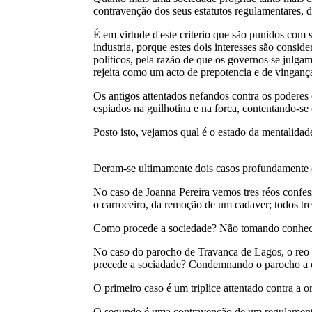
contravenção dos seus estatutos regulamentares, d
É em virtude d'este criterio que são punidos com 
industria, porque estes dois interesses são consi
politicos, pela razão de que os governos se julga
rejeita como um acto de prepotencia e de vinganç
Os antigos attentados nefandos contra os poderes
espiados na guilhotina e na forca, contentando-se
Posto isto, vejamos qual é o estado da mentalidade
Deram-se ultimamente dois casos profundamente ca
No caso de Joanna Pereira vemos tres réos confess
o carroceiro, da remoção de um cadaver; todos tr
Como procede a sociedade? Não tomando conhecim
No caso do parocho de Travanca de Lagos, o reo é
precede a sociadade? Condemnando o parocho a oi
O primeiro caso é um triplice attentado contra a 
O segundo é uma contravenção de um regulamento