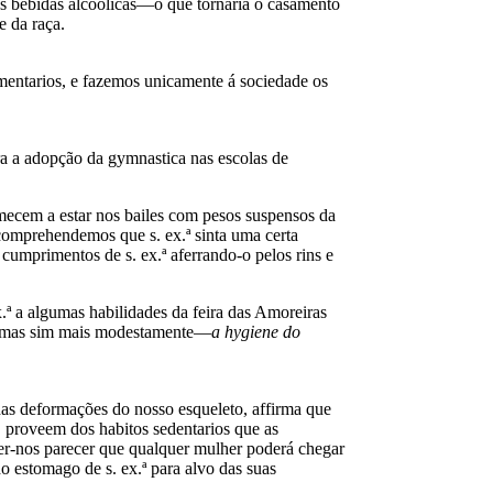
das bebidas alcoolicas—o que tornaria o casamento
e da raça.
mentarios, e fazemos unicamente á sociedade os
tra a adopção da gymnastica nas escolas de
mecem a estar nos bailes com pesos suspensos da
 comprehendemos que s. ex.ª sinta uma certa
cumprimentos de s. ex.ª aferrando-o pelos rins e
ª a algumas habilidades da feira das Amoreiras
mas sim mais modestamente—
a hygiene do
 das deformações do nosso esqueleto, affirma que
, proveem dos habitos sedentarios que as
uer-nos parecer que qualquer mulher poderá chegar
o estomago de s. ex.ª para alvo das suas