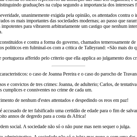
istinguindo graduações na culpa segundo a importancia dos interesses fe
severidade, unanimemente exigida pela opinião, os attentados contra o i
derados os mais importantes das sociedades modernas; ao passo que rara
m impotentes para vibrarem arbitrariamente um castigo que nenhum inter
a.
 constituidos e contra a forma do governo, chamados temerosamente de
 os politicos em fulminal-os com a critica de Talleyrand: «São mais do q
 portugueza afferido pelo criterio que ella applica ao julgamento dos c
racteristicos: o caso de Joanna Pereira e o caso do parocho de Trava
os e convictos de tres crimes: Joanna, de adulterio; Carlos, de tentati
es cumplices e conniventes no crime de cada um.
ento de nenhum d'estes attentados e despedindo os reos em paz!
 accusado de ter falsificado uma certidão de edade para o fim de sal
to annos de degredo para a costa ds Africa!
ordem social. A sociedade não só o não pune mas nem sequer o julga.
 administrativo. A sociedade não só o julga mas pune-o com uma das