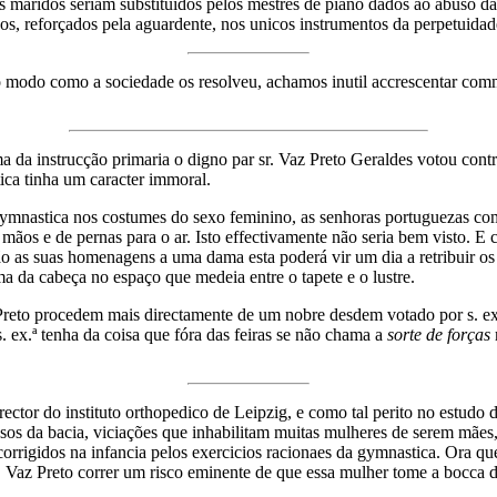
 os maridos seriam substituidos pelos mestres de piano dados ao abuso 
nos, reforçados pela aguardente, nos unicos instrumentos da perpetuidad
o modo como a sociedade os resolveu, achamos inutil accrescentar com
ma da instrucção primaria o digno par sr. Vaz Preto Geraldes votou con
ica tinha um caracter immoral.
 gymnastica nos costumes do sexo feminino, as senhoras portuguezas co
mãos e de pernas para o ar. Isto effectivamente não seria bem visto. E
o as suas homenagens a uma dama esta poderá vir um dia a retribuir os 
ma da cabeça no espaço que medeia entre o tapete e o lustre.
reto procedem mais directamente de um nobre desdem votado por s. ex.
 ex.ª tenha da coisa que fóra das feiras se não chama a
sorte de forças
rector do instituto orthopedico de Leipzig, e como tal perito no estudo
ssos da bacia, viciações que inhabilitam muitas mulheres de serem mães
corrigidos na infancia pelos exercicios racionaes da gymnastica. Ora q
. Vaz Preto correr um risco eminente de que essa mulher tome a bocca d