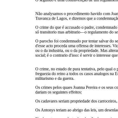
Não analysamos o procedimento havido com Joann
Travanca de Lagos, e dizemos que a condemnação
O crime do que é accusado o padre, condemnado p
só transitorio mas arbitrario—o regulamento do ser
O parocho foi condemnado por tentar salvar do se
d'esse acto proceda uma offensa de interesses. Vi
ou o da industria, ou o da propriedade. Mas altera
social; é o contrario d'isso: é servir o interesse 
O crime, no estado de pura tentativa, pelo qual o 
freguezia do reino a todos os casos analogos na E
militarismo e da guerra.
Os crimes pelos quaes Joanna Pereira e os seus co
dariam os seguintes effeitos:
Os cadavares seriam propriedade dos carroceiros, 
Os Antonys teriam ao abrigo das leis, um desenla