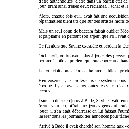
d'être authentiques, d'être dans un parfait état de
jour, tirant ainsi d'elles deux réclames, l'achat et 
Alors, chaque fois qu'il avait fait une acquisiti
répandait ses bienfaits que sur des artistes morts
Mais un seul coup de baccara faisait oublier Mécè
et palpitante en perdant son argent que s'il l'avai
Ce fut alors que Savine exaspéré et perdant la tête
Otchakoff, ne trouvant plus à jouer des grosses p
homme habile et prudent qui joue contre une banq
Le tout était donc d'être cet homme habile et prud
Heureusement, les professeurs de systèmes tous plu
époque il y en avait dans toutes les villes d'ea
leçons.
Dans un de ses séjours à Bade, Savine avait renco
fortunes au jeu, offrait aux jeunes gens qui voul
jouer, il s'en était débarrassé en lui faisant l'a
insérer dans les journaux des annonces pour tâche
Arrivé à Bade il avait cherché son homme aux «comb