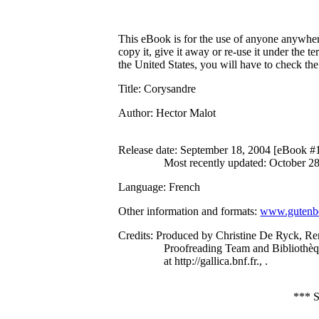
This eBook is for the use of anyone anywhere
copy it, give it away or re-use it under the 
the United States, you will have to check th
Title
: Corysandre
Author
: Hector Malot
Release date
: September 18, 2004 [eBook #
Most recently updated: October 2
Language
: French
Other information and formats
:
www.gutenbe
Credits
: Produced by Christine De Ryck, Re
Proofreading Team and Bibliothèq
at http://gallica.bnf.fr., .
***