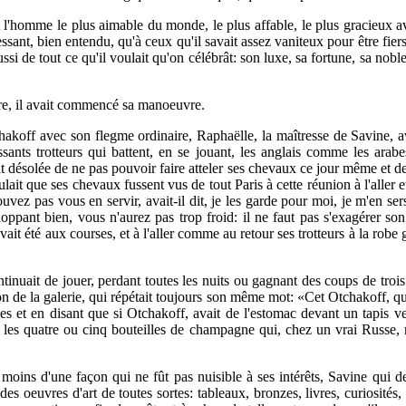
ait l'homme le plus aimable du monde, le plus affable, le plus gracieux av
ssant, bien entendu, qu'à ceux qu'il savait assez vaniteux pour être fiers 
ssi de tout ce qu'il voulait qu'on célébrât: son luxe, sa fortune, sa noble
fare, il avait commencé sa manoeuvre.
akoff avec son flegme ordinaire, Raphaëlle, la maîtresse de Savine, a
ants trotteurs qui battent, en se jouant, les anglais comme les arabe
 désolée de ne pas pouvoir faire atteler ses chevaux ce jour même et de sor
it que ses chevaux fussent vus de tout Paris à cette réunion à l'aller et a
ez pas vous en servir, avait-il dit, je les garde pour moi, je m'en sers
loppant bien, vous n'aurez pas trop froid: il ne faut pas s'exagérer son
 avait été aux courses, et à l'aller comme au retour ses trotteurs à la ro
ontinuait de jouer, perdant toutes les nuits ou gagnant des coups de trois 
tion de la galerie, qui répétait toujours son même mot: «Cet Otchakoff, 
les et en disant que si Otchakoff, avait de l'estomac devant un tapis ve
 les quatre ou cinq bouteilles de champagne qui, chez un vrai Russe, 
moins d'une façon qui ne fût pas nuisible à ses intérêts, Savine qui de
r des oeuvres d'art de toutes sortes: tableaux, bronzes, livres, curiosités