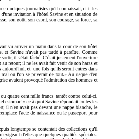
ec quelques journalistes qu'il connaissait, et il les
d'une invitation à l'hôtel Savine et en situation de
sse, son goût, son esprit, son courage, sa force, sa
vait vu arriver un matin dans la cour de son hôtel
s, et Savine n'avait pas tardé à paraître. Comme
tir, il s'était fâché. C'était justement l'ouverture
u retour; il ne les avait fait venir de son haras et
 aujourd'hui, et, une fois qu'ils seront entrés dans
 mal ou l'on se priverait de tout.» Au risque d'en
be grise avaient provoqué l'admiration des hommes et
ou quatre cent mille francs, tantôt contre celui-ci,
quel estomac!» ce à quoi Savine répondait toutes les
rt, il n'en avait pas devant une nappe blanche, le
remplace l'acte de naissance ou le passeport pour
puis longtemps se contentait des collections qu'il
, n'exigeant d'elles que quelques qualités spéciales: