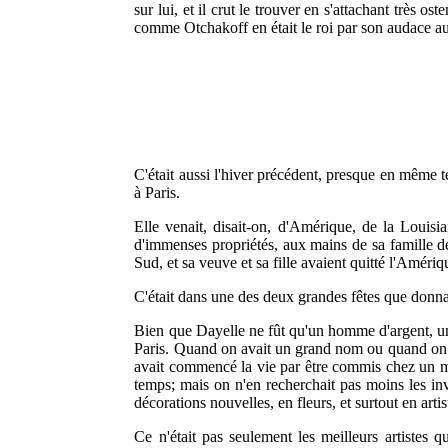
sur lui, et il crut le trouver en s'attachant très 
comme Otchakoff en était le roi par son audace au
C'était aussi l'hiver précédent, presque en même t
à Paris.
Elle venait, disait-on, d'Amérique, de la Louisi
d'immenses propriétés, aux mains de sa famille d
Sud, et sa veuve et sa fille avaient quitté l'Améri
C'était dans une des deux grandes fêtes que donnait
Bien que Dayelle ne fût qu'un homme d'argent, un e
Paris. Quand on avait un grand nom ou quand on oc
avait commencé la vie par être commis chez un marc
temps; mais on n'en recherchait pas moins les inv
décorations nouvelles, en fleurs, et surtout en arti
Ce n'était pas seulement les meilleurs artistes qu