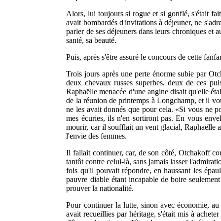
Alors, lui toujours si rogue et si gonflé, s'était f
avait bombardés d'invitations à déjeuner, ne s'adre
parler de ses déjeuners dans leurs chroniques et au
santé, sa beauté.
Puis, après s'être assuré le concours de cette fan
Trois jours après une perte énorme subie par Otch
deux chevaux russes superbes, deux de ces puiss
Raphaëlle menacée d'une angine disait qu'elle était
de la réunion de printemps à Longchamp, et il voula
ne les avait donnés que pour cela. «Si vous ne pouv
mes écuries, ils n'en sortiront pas. En vous enve
mourir, car il soufflait un vent glacial, Raphaëlle
l'envie des femmes.
Il fallait continuer, car, de son côté, Otchakoff c
tantôt contre celui-là, sans jamais lasser l'admira
fois qu'il pouvait répondre, en haussant les épau
pauvre diable étant incapable de boire seulement
prouver la nationalité.
Pour continuer la lutte, sinon avec économie, au 
avait recueillies par héritage, s'était mis à achete