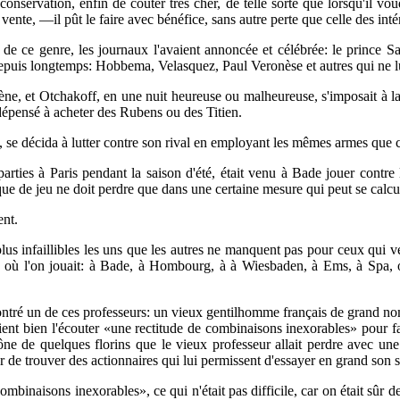
 conservation, enfin de coûter très cher, de telle sorte que lorsqu'il vo
la vente, —il pût le faire avec bénéfice, sans autre perte que celle des inté
on de ce genre, les journaux l'avaient annoncée et célébrée: le prince
 depuis longtemps: Hobbema, Velasquez, Paul Veronèse et autres qui ne l
ne, et Otchakoff, en une nuit heureuse ou malheureuse, s'imposait à l
t dépensé à acheter des Rubens ou des Titien.
, se décida à lutter contre son rival en employant les mêmes armes que ce
arties à Paris pendant la saison d'été, était venu à Bade jouer contre l
ue de jeu ne doit perdre que dans une certaine mesure qui peut se calc
ent.
s infaillibles les uns que les autres ne manquent pas pour ceux qui veul
ux où l'on jouait: à Bade, à Hombourg, à à Wiesbaden, à Ems, à Spa, 
ntré un de ces professeurs: un vieux gentilhomme français de grand nom
aient bien l'écouter «une rectitude de combinaisons inexorables» pour fa
umône de quelques florins que le vieux professeur allait perdre avec un
r de trouver des actionnaires qui lui permissent d'essayer en grand son 
inaisons inexorables», ce qui n'était pas difficile, car on était sûr de