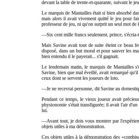
devant la table de trente-et-quarante, suivant le je
Le marquis de Mantailles était si bien absorbé dans 
mais alors il avait vivement quitté le jeu pour fa
professeur de jeu, ni qu'on surprit un seul mot de l
—Six cent mille francs seulement, prince, s'écria-t
Mais Savine avait tout de suite éteint ce beau feu
disposé, dans un but moral et pour sauver les mal
bien entendu il le payerait... s'il gagnait.
Le lendemain matin, le marquis de Mantailles s'é
Savine, bien que mal éveillé, avait remarqué qu'il 
ceux dont se servent les joueurs de loto.
—Je ne recevrai personne, dit Savine au domestiqu
Pendant ce temps, le vieux joueur avait précieuse
physionomie s'était transfigurée; il avait l'air d'
lui.
—Avant tout, je dois vous montrer par l'expérienc
objets utiles à ma démonstration.
Ces objets utiles à la démonstration des «combinai