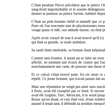
C'était pendant l'hiver précédent que le prince Ot
sang-froid imperturbable et le sourire dédaigneux a
donner la jaunisse au prince Savine, habitué depu
C'était un petit homme chétif et maladif que ce p
Paris où l'on rencontre tant de physionomies ennuyé
visage jaune et ridé, son attitude morne, on était pr
Après avoir essayé de tout il avait trouvé qu'il n'y
qui était sa grande, sa seule ambition.
Sa santé étant misérable, sa fortune étant inépuisabl
Comme tant d'autres, il aurait pu se faire un nom 
affiché, en montant une écurie de course qui l'aura
nonchalamment une carte, de pousser une liasse de 
Et ce calcul s'était trouvé juste. En six mois ce
répété. Ce jeune homme, qui n'avait jamais fait a
Mais une réputation ne surgit pas ainsi sans suscite
à Paris, avait été exaspéré par ce bruit. Si encore
avait été Anglais, Turc, Mexicain, il se serait jus
Russe qu'on disait, et cela était vrai, d'une noble
auquel il tenait tant, il défendit sa position menac