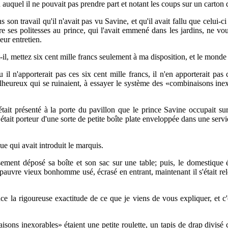
u auquel il ne pouvait pas prendre part et notant les coups sur un carton q
son travail qu'il n'avait pas vu Savine, et qu'il avait fallu que celui-ci
ire ses politesses au prince, qui l'avait emmené dans les jardins, ne v
eur entretien.
-il, mettez six cent mille francs seulement à ma disposition, et le monde
 il n'apporterait pas ces six cent mille francs, il n'en apporterait pas
heureux qui se ruinaient, à essayer le système des «combinaisons inex
tait présenté à la porte du pavillon que le prince Savine occupait su
était porteur d'une sorte de petite boîte plate enveloppée dans une servi
e qui avait introduit le marquis.
ment déposé sa boîte et son sac sur une table; puis, le domestique éta
un pauvre vieux bonhomme usé, écrasé en entrant, maintenant il s'était rel
e la rigoureuse exactitude de ce que je viens de vous expliquer, et c
sons inexorables» étaient une petite roulette, un tapis de drap divisé 