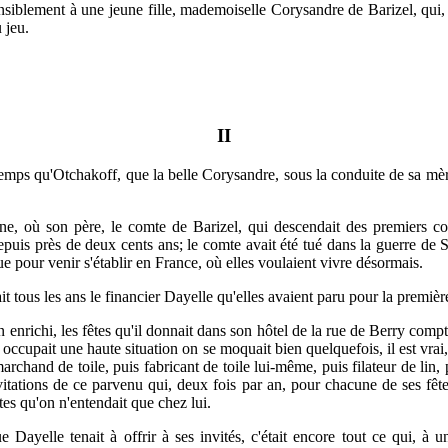
ostensiblement à une jeune fille, mademoiselle Corysandre de Barizel, qui,
 jeu.
II
emps qu'Otchakoff, que la belle Corysandre, sous la conduite de sa mère
ane, où son père, le comte de Barizel, qui descendait des premiers co
epuis près de deux cents ans; le comte avait été tué dans la guerre d
que pour venir s'établir en France, où elles voulaient vivre désormais.
 tous les ans le financier Dayelle qu'elles avaient paru pour la première
nrichi, les fêtes qu'il donnait dans son hôtel de la rue de Berry compta
cupait une haute situation on se moquait bien quelquefois, il est vrai,
hand de toile, puis fabricant de toile lui-même, puis filateur de lin, 
itations de ce parvenu qui, deux fois par an, pour chacune de ses fêt
stes qu'on n'entendait que chez lui.
e Dayelle tenait à offrir à ses invités, c'était encore tout ce qui, à un