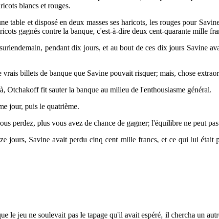
aricots blancs et rouges.
 une table et disposé en deux masses ses haricots, les rouges pour Savi
icots gagnés contre la banque, c'est-à-dire deux cent-quarante mille fra
surlendemain, pendant dix jours, et au bout de ces dix jours Savine avai
e vrais billets de banque que Savine pouvait risquer; mais, chose extraord
-là, Otchakoff fit sauter la banque au milieu de l'enthousiasme général.
me jour, puis le quatrième.
us perdez, plus vous avez de chance de gagner; l'équilibre ne peut pas n
e jours, Savine avait perdu cinq cent mille francs, et ce qui lui était p
.
e le jeu ne soulevait pas le tapage qu'il avait espéré, il chercha un aut