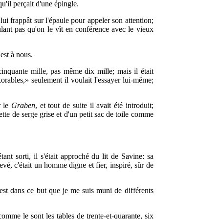
u'il perçait d'une épingle.
 lui frappât sur l'épaule pour appeler son attention;
oulant pas qu'on le vît en conférence avec le vieux
 est à nous.
 cinquante mille, pas même dix mille; mais il était
orables,» seulement il voulait l'essayer lui-même;
r le
Graben
, et tout de suite il avait été introduit;
ette de serge grise et d'un petit sac de toile comme
nt sorti, il s'était approché du lit de Savine: sa
evé, c'était un homme digne et fier, inspiré, sûr de
'est dans ce but que je me suis muni de différents
comme le sont les tables de trente-et-quarante, six