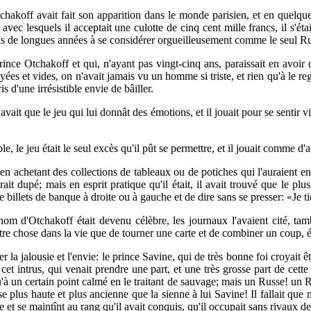
chakoff avait fait son apparition dans le monde parisien, et en quelque
vec lesquels il acceptait une culotte de cinq cent mille francs, il s'éta
is de longues années à se considérer orgueilleusement comme le seul Ru
rince Otchakoff et qui, n'ayant pas vingt-cinq ans, paraissait en avoir 
es et vides, on n'avait jamais vu un homme si triste, et rien qu'à le rega
is d'une irrésistible envie de bâiller.
 avait que le jeu qui lui donnât des émotions, et il jouait pour se sentir
e, le jeu était le seul excès qu'il pût se permettre, et il jouait comme d'a
en achetant des collections de tableaux ou de potiches qui l'auraient e
it dupé; mais en esprit pratique qu'il était, il avait trouvé que le plus
billets de banque à droite ou à gauche et de dire sans se presser: «Je t
 nom d'Otchakoff était devenu célèbre, les journaux l'avaient cité, tam
utre chose dans la vie que de tourner une carte et de combiner un coup,
r la jalousie et l'envie: le prince Savine, qui de très bonne foi croyait 
 cet intrus, qui venait prendre une part, et une très grosse part de cette
qu'à un certain point calmé en le traitant de sauvage; mais un Russe! un 
sse plus haute et plus ancienne que la sienne à lui Savine! Il fallait qu
ée et se maintînt au rang qu'il avait conquis, qu'il occupait sans rivaux de