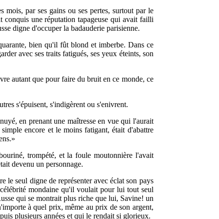
s mois, par ses gains ou ses pertes, surtout par le
it conquis une réputation tapageuse qui avait failli
sse digne d'occuper la badauderie parisienne.
quarante, bien qu'il fût blond et imberbe. Dans ce
rder avec ses traits fatigués, ses yeux éteints, son
 vivre autant que pour faire du bruit en ce monde, ce
utres s'épuisent, s'indigèrent ou s'enivrent.
nnuyé, en prenant une maîtresse en vue qui l'aurait
 simple encore et le moins fatigant, était d'abattre
iens.»
bouriné, trompété, et la foule moutonnière l'avait
 était devenu un personnage.
être le seul digne de représenter avec éclat son pays
 célébrité mondaine qu'il voulait pour lui tout seul
Russe qui se montrait plus riche que lui, Savine! un
e n'importe à quel prix, même au prix de son argent,
puis plusieurs années et qui le rendait si glorieux.