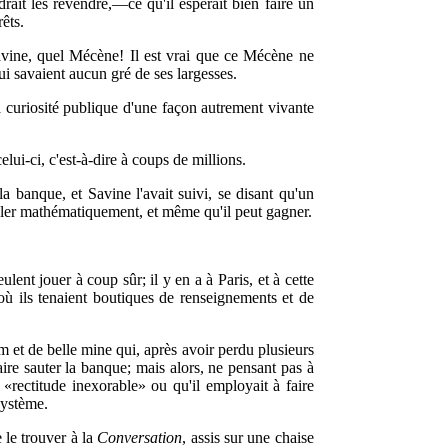
udrait les revendre,—ce qu'il espérait bien faire un
rêts.
 Savine, quel Mécène! Il est vrai que ce Mécène ne
ui savaient aucun gré de ses largesses.
a curiosité publique d'une façon autrement vivante
lui-ci, c'est-à-dire à coups de millions.
a banque, et Savine l'avait suivi, se disant qu'un
uler mathématiquement, et même qu'il peut gagner.
ent jouer à coup sûr; il y en a à Paris, et à cette
où ils tenaient boutiques de renseignements et de
 et de belle mine qui, après avoir perdu plusieurs
ire sauter la banque; mais alors, ne pensant pas à
e «rectitude inexorable» ou qu'il employait à faire
système.
 le trouver à la
Conversation
, assis sur une chaise