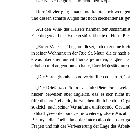
Der Kaiser neigte zustimmend den Kopf.
Herr Ollivier ging hinaus und kehrte nach wenigen
und dessen scharfe Augen fast noch stechender als ge
Auf den Wink des Kaisers nahmen der Justizminist
Ellenbogen auf das Knie gestützt blickte er Herrn Pie
„Eurer Majestät,“ begann dieser, indem er eine kle
in seiner Wohnung in der Rue St. Maur, die er nach
etwas über dreihundert Francs gefunden, zugleich 
erhalten und angenommen hatte, Eure Majestät durch 
„Die Sprengbomben sind vortrefflich construirt,“ s
„Die Briefe von Flourens,“ fuhr Pietri fort, „we
nieder, beweisen aber zugleich, daß es sich nicht n
öffentlichen Gebäude, in welchen die leitenden Orga
sogleich nach seiner Verhaftung umfassende Geständn
habhaft geworden sind, eine weitere größere Anzah
Beaury's die Theilnahme der Internationale an der g
Fragen und mit der Verbesserung der Lage des Arbeiter