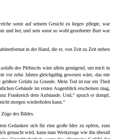
lche sonst auf seinem Gesicht zu liegen pflegte, war
in und her, und sein sonst so wohl geordneter Bart war
inetformat in der Hand, die er, von Zeit zu Zeit stehen
falls des Plebiscits wäre allein genügend, um mich in
ir vor zehn Jahren gleichgültig gewesen wäre, das mir
ne größere Gefahr zu Grunde. Mein Tod ist nur ein Theil
fentlichen Gebäude im ersten Augenblick erscheinen mag,
e ganz Frankreich dem Aufstande. Und,“ sprach er dumpf,
ch nicht morgen wiederholen kann.“
e Züge des Bildes.
n dem Gedanken sich für eine große Idee zu opfern, zum
lich gemacht wird, kann man Werkzeuge wie ihn überall