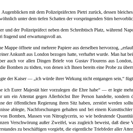
 Augenblicken mit dem Polizeipräfecten Pietri zurück, dessen bleiche
wöhnlich unter dem tiefen Schatten der vorspringenden Stirn hervorblic
er und der Polizeipräfect neben dem Schreibtisch Platz, während Napo
tri fragend und erwartungsvoll an.
ine Mappe öffnete und mehrere Papiere aus derselben hervorzog, „erlaub
 seiner Ankunft aus London bezogen hatte, verhaftet wurde. Man hat b
aber auch vor allen Dingen Briefe von Gustav Flourens aus London
die Bomben zu tödten, von denen ich Ihnen bereits eine Probe zu überr
agte der Kaiser — „ich würde ihrer Wirkung nicht entgangen sein,“ fügt
lche ich Eurer Majestät hier vorzulegen die Ehre habe“ — er legte me
ur um ein Attentat gegen Allerhöchst Ihre Person handelte, sondern 
ne der öffentlichen Regierung ihren Sitz haben, zerstört werden sollt
isse ablegte, Nachforschungen gehalten und bei einem Kunsttischler R
l von Bomben, Massen von Nitroglycerin, so wie bedeutende Quantitä
anzen Verschwörung außer Zweifel, was zugleich beweist, daß diese V
standes zu beschäftigen vorgiebt, die eigentliche Triebfeder aller Atte