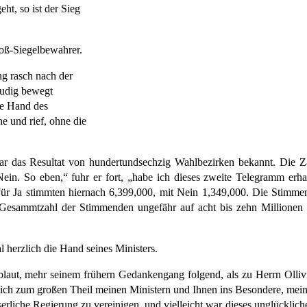
ht, so ist der Sieg
oß-Siegelbewahrer.
ng rasch nach der
eudig bewegt
ene Hand des
e und rief, ohne die
 war das Resultat von hundertundsechzig Wahlbezirken bekannt. Die 
ein. So eben,“ fuhr er fort, „habe ich dieses zweite Telegramm er
 Für Ja stimmten hiernach 6,399,000, mit Nein 1,349,000. Die Stim
 Gesammtzahl der Stimmenden ungefähr auf acht bis zehn Millionen anz
l herzlich die Hand seines Ministers.
lblaut, mehr seinem frühern Gedankengang folgend, als zu Herrn Olliv
 ich zum großen Theil meinen Ministern und Ihnen ins Besondere, mein l
liche Regierung zu vereinigen, und vielleicht war dieses unglückliche