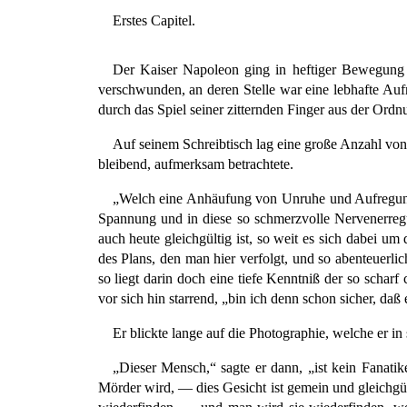
Erstes Capitel.
Der Kaiser Napoleon ging in heftiger Bewegung i
verschwunden, an deren Stelle war eine lebhafte Auf
durch das Spiel seiner zitternden Finger aus der Ordn
Auf seinem Schreibtisch lag eine große Anzahl von 
bleibend, aufmerksam betrachtete.
„Welch eine Anhäufung von Unruhe und Aufregung,
Spannung und in diese so schmerzvolle Nervenerregu
auch heute gleichgültig ist, so weit es sich dabei u
des Plans, den man hier verfolgt, und so abenteuerli
so liegt darin doch eine tiefe Kenntniß der so schar
vor sich hin starrend, „bin ich denn schon sicher, daß
Er blickte lange auf die Photographie, welche er i
„Dieser Mensch,“ sagte er dann, „ist kein Fanati
Mörder wird, — dies Gesicht ist gemein und gleichg