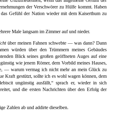
eine Unzufriedenheit, wenn das allgemeine Gefühl der
Unternehmungen der Verschwörer zu Hülfe kommt. Haben
ion das Gefühl der Nation wieder mit dem Kaiserthum zu
mehrere Male langsam im Zimmer auf und nieder.
icht
über meinen Fahnen schwebte — was dann? Dann
Flammen würden über den Trümmern meines Gebäudes
enden Blick seines großen geöffneten Auges auf eine
r günstig wie jenem Römer, dem Vorbild meines Hauses,
aute, — warum vermag ich nicht mehr an mein Glück zu
eue Kraft gestützt, sollte ich es wohl wagen können, dem
cit ungünstig ausfällt,“ sprach er, wieder in sich
eitet, und die ersten Nachrichten über den Erfolg der
ige Zahlen ab und addirte dieselben.