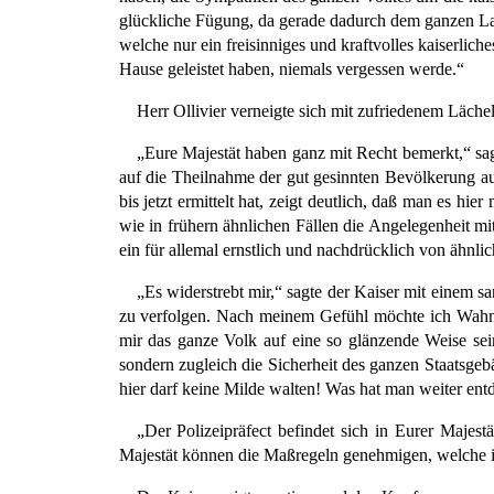
glückliche Fügung, da gerade dadurch dem ganzen La
welche nur ein freisinniges und kraftvolles kaiserli
Hause geleistet haben, niemals vergessen werde.“
Herr Ollivier verneigte sich mit zufriedenem Lächel
„Eure Majestät haben ganz mit Recht bemerkt,“ sag
auf die Theilnahme der gut gesinnten Bevölkerung au
bis jetzt ermittelt hat, zeigt deutlich, daß man es h
wie in frühern ähnlichen Fällen die Angelegenheit m
ein für allemal ernstlich und nachdrücklich von ähn
„Es widerstrebt mir,“ sagte der Kaiser mit einem
zu verfolgen. Nach meinem Gefühl möchte ich Wahnsi
mir das ganze Volk auf eine so glänzende Weise sein 
sondern zugleich die Sicherheit des ganzen Staatsgeb
hier darf keine Milde walten! Was hat man weiter ent
„Der Polizeipräfect befindet sich in Eurer Majest
Majestät können die Maßregeln genehmigen, welche ic