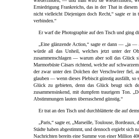
wiederfinden, — und man wird sie wiederfinden, we
Erniedrigung Frankreichs, das in der That in dies
nicht vielleicht Diejenigen doch Recht,“ sagte er i
verbinden.“
Er warf die Photographie auf den Tisch und ging d
„Eine glänzende Action,“ sagte er dann — „ja —
würde all das Unheil, welches jetzt unter der
zusammenschlagen — warum aber soll das Glück sic
Marmorbüste Cäsars richtend, welche auf schwarzem 
der zwar unter den Dolchen der Verschwörer fiel, 
glauben — wenn dieses Plebiscit günstig ausfällt, so 
Glück zu gebieten, denn das Glück beugt sich de
zusammensinkend, mit dumpfem traurigem Ton. „Doch 
Abstimmungen lauten überraschend günstig.“
Er trat an den Tisch und durchblätterte die auf de
„Paris,“ sagte er, „Marseille, Toulouse, Bordeaux, 
Städte haben abgestimmt, und dennoch ergiebt sich n
Nachrichten bereits eine Summe von einer Million 4