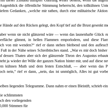
nn dieser Zustand dumpfer Gährung weiter besteht, wenn die allgem
em Augenblick die öffentliche Stimmung beherrscht, den tollkühnen 
n tiefem Gedanken, „welche mir rathen, durch eine militairische Akt
ie Hände auf den Rücken gelegt, den Kopf tief auf die Brust gesenkt 
 aber wenn sie nicht glänzend wäre — wenn das launenhafte Glück
n
 Oberfläche glimmt, in hellen Flammen emporlodern, und diese 
h von mir wenden?“ rief er dann stehen bleibend und den aufleucht
Fuß in der Nähe seines Schreibtisches stand. „War es mir doch bishe
auf dessen Thaten aber sich der glänzende Thron des Augustus erb
steht ja wieder der Wille der ganzen Nation hinter mir, und auf diese n
m kühnen Muth und dem festen Entschluß, — aber wenn das Plebis
nein,“ rief er dann, „nein, das ist unmöglich, Alles ist gut vorber
mselben liegenden Telegramme. Dann nahm er einen Bleistift, schrieb ein
die schlimmsten
ach den vorliegenden
00,000 Stimmen für