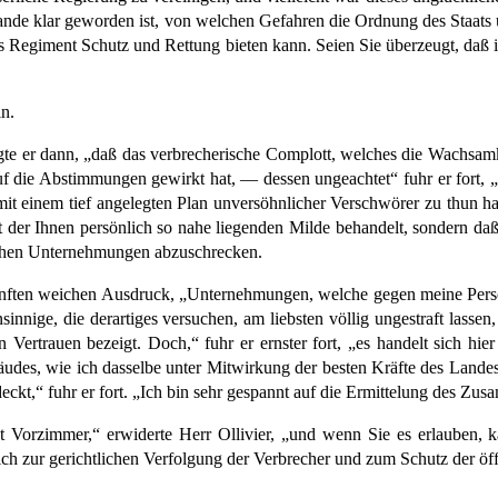
nde klar geworden ist, von welchen Gefahren die Ordnung des Staats u
ches Regiment Schutz und Rettung bieten kann. Seien Sie überzeugt, da
n.
te er dann, „daß das verbrecherische Complott, welches die Wachsamke
f die Abstimmungen gewirkt hat, — dessen ungeachtet“ fuhr er fort, „
ier mit einem tief angelegten Plan unversöhnlicher Verschwörer zu thun 
it der Ihnen persönlich so nahe liegenden Milde behandelt, sondern da
lichen Unternehmungen abzuschrecken.
 sanften weichen Ausdruck, „Unternehmungen, welche gegen meine Perso
nnige, die derartiges versuchen, am liebsten völlig ungestraft lasse
Vertrauen bezeigt. Doch,“ fuhr er ernster fort, „es handelt sich hie
äudes, wie ich dasselbe unter Mitwirkung der besten Kräfte des Lande
deckt,“ fuhr er fort. „Ich bin sehr gespannt auf die Ermittelung des 
ät Vorzimmer,“ erwiderte Herr Ollivier, „und wenn Sie es erlauben, k
h zur gerichtlichen Verfolgung der Verbrecher und zum Schutz der öff