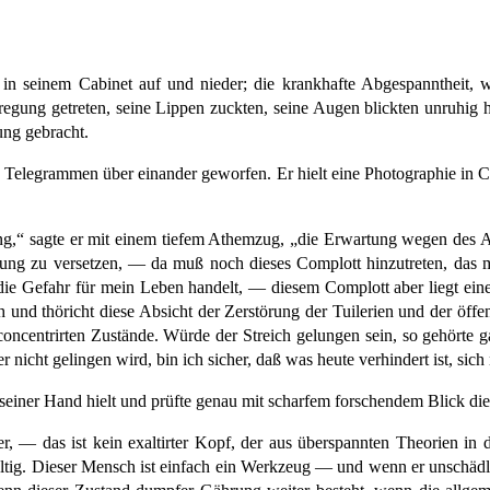
n seinem Cabinet auf und nieder; die krankhafte Abgespanntheit, we
regung getreten, seine Lippen zuckten, seine Augen blickten unruhig h
ung gebracht.
Telegrammen über einander geworfen. Er hielt eine Photographie in Cab
“ sagte er mit einem tiefem Athemzug, „die Erwartung wegen des Aus
ng zu versetzen, — da muß noch dieses Complott hinzutreten, das m
m die Gefahr für mein Leben handelt, — diesem Complott aber liegt ei
ch und thöricht diese Absicht der Zerstörung der Tuilerien und der öf
f concentrirten Zustände. Würde der Streich gelungen sein, so gehört
 er nicht gelingen wird, bin ich sicher, daß was heute verhindert ist, si
n seiner Hand hielt und prüfte genau mit scharfem forschendem Blick di
ker, — das ist kein exaltirter Kopf, der aus überspannten Theorien i
ültig. Dieser Mensch ist einfach ein Werkzeug — und wenn er unschäd