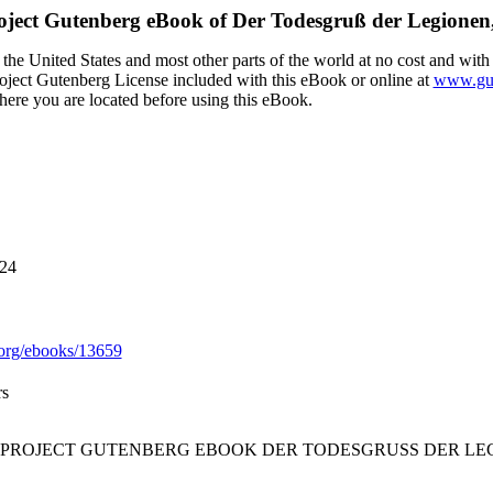
oject Gutenberg eBook of
Der Todesgruß der Legionen
the United States and most other parts of the world at no cost and with
Project Gutenberg License included with this eBook or online at
www.gut
here you are located before using this eBook.
024
org/ebooks/13659
rs
E PROJECT GUTENBERG EBOOK DER TODESGRUSS DER LEGI