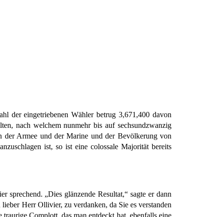
Zahl der eingetriebenen Wähler betrug 3,671,400 davon
halten, nach welchem nunmehr bis auf sechsundzwanzig
men der Armee und der Marine und der Bevölkerung von
uschlagen ist, so ist eine colossale Majorität bereits
ier sprechend. „Dies glänzende Resultat,“ sagte er dann
ieber Herr Ollivier, zu verdanken, da Sie es verstanden
 traurige Complott, das man entdeckt hat, ebenfalls eine