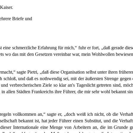
Kaiser.
ehrere Briefe und
st eine schmerzliche Erfahrung für mich,“ fuhr er fort, „daß gerade dies
 stets wo das mit den Gesetzen vereinbar war, mein Wohlwollen bewiese
macht,“ sagte Pietri, „daß diese Organisation selbst unter ihren frühe
ich schloß, und daß es nothwendig sei, mit der äußersten Strenge gegen
und verbrecherischen Ziele so klar an's Tageslicht getreten sind, möch
in allen Städten Frankreichs ihre Führer, die mir sehr wohl bekannt sin
egeln vollkommen an,“ sagte er, „doch weiß ich nicht, ob die Verhaf
ellschaft bekannt ist, hat jeder Führer einen Substitut, und die Verha
 dieser Internationale eine Menge von Arbeitern an, die im Grunde g