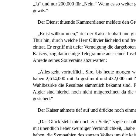
„Ja“ und nur 200,000 für „Nein.“ Wenn es so weiter ge
gewiß.“
Der Dienst thuende Kammerdiener meldete den Gr
„Er ist willkommen,“ rief der Kaiser lebhaft und gi
Thür hin, durch welche Herr Ollivier lächelnd und fr
eintrat. Er ergriff mit tiefer Verneigung die dargebot
Kaisers, zog dann einige Telegramme aus seiner Tasch
Anrede seines Souverains abzuwarten:
„Alles geht vortrefflich, Sire, bis heute morgen
haben 2,614,000 mit Ja gestimmt und 432,000 mit N
Wahlbezirke die Resultate sämmtlich bekannt sind.
Algier sind hierbei noch nicht mitgerechnet; da die
gesichert.“
Der Kaiser athmete tief auf und drückte noch einma
„Das Glück steht mir noch zur Seite,“ sagte er ha
mit unendlich liebenswürdiger Verbindlichkeit, „habe
haben, die Sympathien des ganzen Volkes um die kaiser