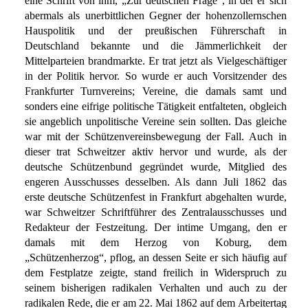
eine Schrift von ihm, „Zur deutschen Frage“, in der er sich
abermals als unerbittlichen Gegner der hohenzollernschen
Hauspolitik und der preußischen Führerschaft in
Deutschland bekannte und die Jämmerlichkeit der
Mittelparteien brandmarkte. Er trat jetzt als Vielgeschäftiger
in der Politik hervor. So wurde er auch Vorsitzender des
Frankfurter Turnvereins; Vereine, die damals samt und
sonders eine eifrige politische Tätigkeit entfalteten, obgleich
sie angeblich unpolitische Vereine sein sollten. Das gleiche
war mit der Schützenvereinsbewegung der Fall. Auch in
dieser trat Schweitzer aktiv hervor und wurde, als der
deutsche Schützenbund gegründet wurde, Mitglied des
engeren Ausschusses desselben. Als dann Juli 1862 das
erste deutsche Schützenfest in Frankfurt abgehalten wurde,
war Schweitzer Schriftführer des Zentralausschusses und
Redakteur der Festzeitung. Der intime Umgang, den er
damals mit dem Herzog von Koburg, dem
„Schützenherzog“, pflog, an dessen Seite er sich häufig auf
dem Festplatze zeigte, stand freilich in Widerspruch zu
seinem bisherigen radikalen Verhalten und auch zu der
radikalen Rede, die er am 22. Mai 1862 auf dem Arbeitertag