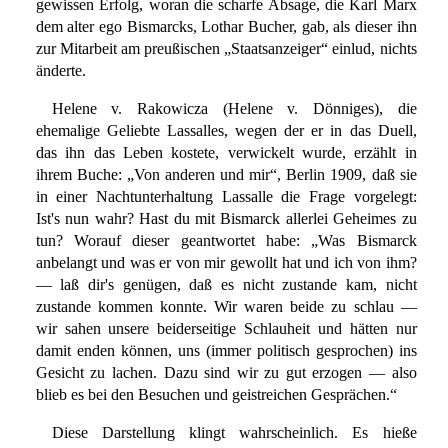
gewissen Erfolg, woran die scharfe Absage, die Karl Marx
dem alter ego Bismarcks, Lothar Bucher, gab, als dieser ihn
zur Mitarbeit am preußischen „Staatsanzeiger“ einlud, nichts
änderte.
Helene v. Rakowicza (Helene v. Dönniges), die
ehemalige Geliebte Lassalles, wegen der er in das Duell,
das ihn das Leben kostete, verwickelt wurde, erzählt in
ihrem Buche: „Von anderen und mir“, Berlin 1909, daß sie
in einer Nachtunterhaltung Lassalle die Frage vorgelegt:
Ist's nun wahr? Hast du mit Bismarck allerlei Geheimes zu
tun? Worauf dieser geantwortet habe: „Was Bismarck
anbelangt und was er von mir gewollt hat und ich von ihm?
— laß dir's genügen, daß es nicht zustande kam, nicht
zustande kommen konnte. Wir waren beide zu schlau —
wir sahen unsere beiderseitige Schlauheit und hätten nur
damit enden können, uns (immer politisch gesprochen) ins
Gesicht zu lachen. Dazu sind wir zu gut erzogen — also
blieb es bei den Besuchen und geistreichen Gesprächen.“
Diese Darstellung klingt wahrscheinlich. Es hieße