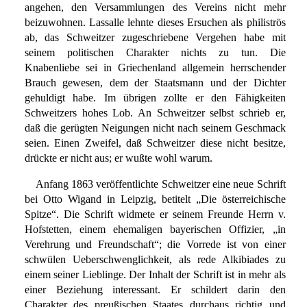
angehen, den Versammlungen des Vereins nicht mehr
beizuwohnen. Lassalle lehnte dieses Ersuchen als philiströs
ab, das Schweitzer zugeschriebene Vergehen habe mit
seinem politischen Charakter nichts zu tun. Die
Knabenliebe sei in Griechenland allgemein herrschender
Brauch gewesen, dem der Staatsmann und der Dichter
gehuldigt habe. Im übrigen zollte er den Fähigkeiten
Schweitzers hohes Lob. An Schweitzer selbst schrieb er,
daß die gerügten Neigungen nicht nach seinem Geschmack
seien. Einen Zweifel, daß Schweitzer diese nicht besitze,
drückte er nicht aus; er wußte wohl warum.
Anfang 1863 veröffentlichte Schweitzer eine neue Schrift
bei Otto Wigand in Leipzig, betitelt „Die österreichische
Spitze“. Die Schrift widmete er seinem Freunde Herrn v.
Hofstetten, einem ehemaligen bayerischen Offizier, „in
Verehrung und Freundschaft“; die Vorrede ist von einer
schwülen Ueberschwenglichkeit, als rede Alkibiades zu
einem seiner Lieblinge. Der Inhalt der Schrift ist in mehr als
einer Beziehung interessant. Er schildert darin den
Charakter des preußischen Staates durchaus richtig und