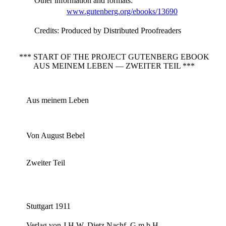
Other information and formats
:
www.gutenberg.org/ebooks/13690
Credits
: Produced by Distributed Proofreaders
*** START OF THE PROJECT GUTENBERG EBOOK
AUS MEINEM LEBEN — ZWEITER TEIL ***
Aus meinem Leben
Von August Bebel
Zweiter Teil
Stuttgart 1911
Verlag von J.H.W. Dietz Nachf. G.m.b.H.