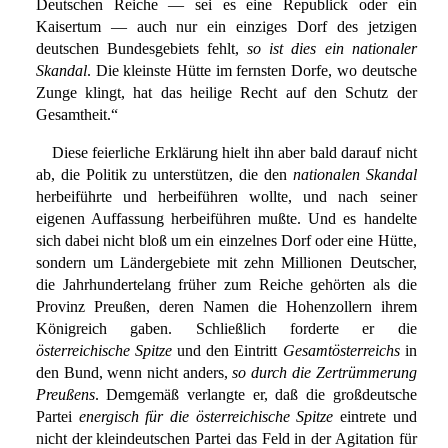
Deutschen Reiche — sei es eine Republick oder ein
Kaisertum — auch nur ein einziges Dorf des jetzigen
deutschen Bundesgebiets fehlt,
so ist dies ein nationaler
Skandal
. Die kleinste Hütte im fernsten Dorfe, wo deutsche
Zunge klingt, hat das heilige Recht auf den Schutz der
Gesamtheit.“
Diese feierliche Erklärung hielt ihn aber bald darauf nicht
ab, die Politik zu unterstützen, die den
nationalen Skandal
herbeiführte und herbeiführen wollte, und nach seiner
eigenen Auffassung herbeiführen mußte. Und es handelte
sich dabei nicht bloß um ein einzelnes Dorf oder eine Hütte,
sondern um Ländergebiete mit zehn Millionen Deutscher,
die Jahrhundertelang früher zum Reiche gehörten als die
Provinz Preußen, deren Namen die Hohenzollern ihrem
Königreich gaben. Schließlich forderte er die
österreichische Spitze
und den Eintritt
Gesamtösterreichs
in
den Bund, wenn nicht anders,
so durch die Zertrümmerung
Preußens
. Demgemäß verlangte er, daß die großdeutsche
Partei
energisch für die österreichische Spitze
eintrete und
nicht der kleindeutschen Partei das Feld in der Agitation für