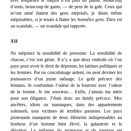
avec lesquelles le mépris n’est plus un plaisir. Beaucoup
d’amis, beaucoup de gants, — de peur de la gale. Ceux qui
m’ont aimé étaient des gens méprisés, je dirais même
méprisables, si je tenais à flatter les
honnêtes gens
. Dieu est
un scandale, — un scandale qui rapporte.
XII
Ne méprisez la sensibilité de personne. La sensibilité de
chacun, c’est son génie. Il n’y a que deux endroits où l’on
paye pour avoir le droit de dépenser, les latrines publiques et
les femmes. Par un concubinage ardent, on peut deviner les
jouissances d’un jeune ménage. Le goût précoce des
femmes. Je confondais l’odeur de la fourrure avec l’odeur
de la femme. Je me souviens… Enfin, j’aimais ma mère
pour son élégance. J’étais donc un dandy précoce. Mes
ancêtres, idiots ou maniaques, dans des appartements
solennels, tous victimes de terribles passions. Les pays
protestants manquent de deux éléments indispensables au
bonheur d’un homme bien élevé, la galanterie et la
dévotion. Le mélange du grotesque et du tragique est