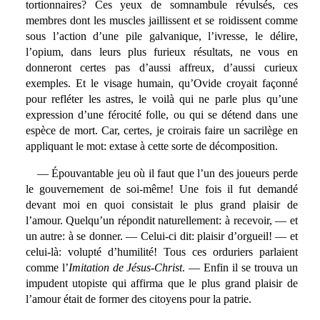
tortionnaires? Ces yeux de somnambule révulsés, ces
membres dont les muscles jaillissent et se roidissent comme
sous l’action d’une pile galvanique, l’ivresse, le délire,
l’opium, dans leurs plus furieux résultats, ne vous en
donneront certes pas d’aussi affreux, d’aussi curieux
exemples. Et le visage humain, qu’Ovide croyait façonné
pour refléter les astres, le voilà qui ne parle plus qu’une
expression d’une férocité folle, ou qui se détend dans une
espèce de mort. Car, certes, je croirais faire un sacrilège en
appliquant le mot: extase à cette sorte de décomposition.
— Épouvantable jeu où il faut que l’un des joueurs perde
le gouvernement de soi-même! Une fois il fut demandé
devant moi en quoi consistait le plus grand plaisir de
l’amour. Quelqu’un répondit naturellement: à recevoir, — et
un autre: à se donner. — Celui-ci dit: plaisir d’orgueil! — et
celui-là: volupté d’humilité! Tous ces orduriers parlaient
comme l’
Imitation de Jésus-Christ
. — Enfin il se trouva un
impudent utopiste qui affirma que le plus grand plaisir de
l’amour était de former des citoyens pour la patrie.