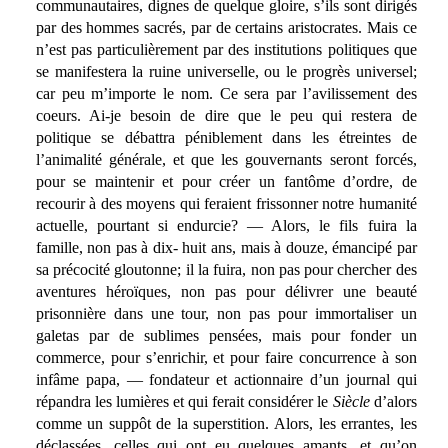
communautaires, dignes de quelque gloire, s’ils sont dirigés
par des hommes sacrés, par de certains aristocrates. Mais ce
n’est pas particulièrement par des institutions politiques que
se manifestera la ruine universelle, ou le progrès universel;
car peu m’importe le nom. Ce sera par l’avilissement des
coeurs. Ai-je besoin de dire que le peu qui restera de
politique se débattra péniblement dans les étreintes de
l’animalité générale, et que les gouvernants seront forcés,
pour se maintenir et pour créer un fantôme d’ordre, de
recourir à des moyens qui feraient frissonner notre humanité
actuelle, pourtant si endurcie? — Alors, le fils fuira la
famille, non pas à dix- huit ans, mais à douze, émancipé par
sa précocité gloutonne; il la fuira, non pas pour chercher des
aventures héroïques, non pas pour délivrer une beauté
prisonnière dans une tour, non pas pour immortaliser un
galetas par de sublimes pensées, mais pour fonder un
commerce, pour s’enrichir, et pour faire concurrence à son
infâme papa, — fondateur et actionnaire d’un journal qui
répandra les lumières et qui ferait considérer le
Siècle
d’alors
comme un suppôt de la superstition. Alors, les errantes, les
déclassées, celles qui ont eu quelques amants, et qu’on