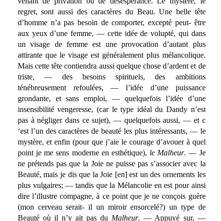
venant de privation ou de désespérance. Le mystère, le
regret, sont aussi des caractères du Beau. Une belle tête
d’homme n’a pas besoin de comporter, excepté peut- être
aux yeux d’une femme, — cette idée de volupté, qui dans
un visage de femme est une provocation d’autant plus
attirante que le visage est généralement plus mélancolique.
Mais cette tête contiendra aussi quelque chose d’ardent et de
triste, — des besoins spirituels, des ambitions
ténébreusement refoulées, — l’idée d’une puissance
grondante, et sans emploi, — quelquefois l’idée d’une
insensibilité vengeresse, (car le type idéal du Dandy n’est
pas à négliger dans ce sujet), — quelquefois aussi, — et c
‘est l’un des caractères de beauté les plus intéressants, — le
mystère, et enfin (pour que j’aie le courage d’avouer à quel
point je me sens moderne en esthétique),
le Malheur
. — Je
ne prétends pas que la Joie ne puisse pas s’associer avec la
Beauté, mais je dis que la Joie [en] est un des ornements les
plus vulgaires; — tandis que la Mélancolie en est pour ainsi
dire l’illustre compagne, à ce point que je ne conçois guère
(mon cerveau serait- il un miroir ensorcelé?) un type de
Beauté où il n’y ait pas du
Malheur
. — Appuyé sur, —