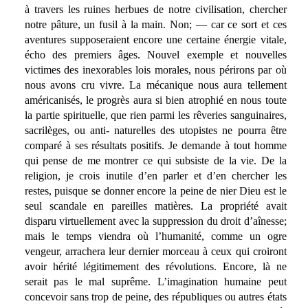
à travers les ruines herbues de notre civilisation, chercher
notre pâture, un fusil à la main. Non; — car ce sort et ces
aventures supposeraient encore une certaine énergie vitale,
écho des premiers âges. Nouvel exemple et nouvelles
victimes des inexorables lois morales, nous périrons par où
nous avons cru vivre. La mécanique nous aura tellement
américanisés, le progrès aura si bien atrophié en nous toute
la partie spirituelle, que rien parmi les rêveries sanguinaires,
sacrilèges, ou anti- naturelles des utopistes ne pourra être
comparé à ses résultats positifs. Je demande à tout homme
qui pense de me montrer ce qui subsiste de la vie. De la
religion, je crois inutile d’en parler et d’en chercher les
restes, puisque se donner encore la peine de nier Dieu est le
seul scandale en pareilles matières. La propriété avait
disparu virtuellement avec la suppression du droit d’aînesse;
mais le temps viendra où l’humanité, comme un ogre
vengeur, arrachera leur dernier morceau à ceux qui croiront
avoir hérité légitimement des révolutions. Encore, là ne
serait pas le mal suprême. L’imagination humaine peut
concevoir sans trop de peine, des républiques ou autres états