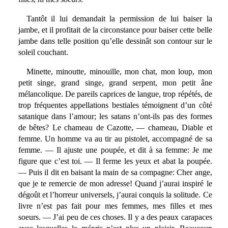
Tantôt il lui demandait la permission de lui baiser la
jambe, et il profitait de la circonstance pour baiser cette belle
jambe dans telle position qu’elle dessinât son contour sur le
soleil couchant.
Minette, minoutte, minouille, mon chat, mon loup, mon
petit singe, grand singe, grand serpent, mon petit âne
mélancolique. De pareils caprices de langue, trop répétés, de
trop fréquentes appellations bestiales témoignent d’un côté
satanique dans l’amour; les satans n’ont-ils pas des formes
de bêtes? Le chameau de Cazotte, — chameau, Diable et
femme. Un homme va au tir au pistolet, accompagné de sa
femme. — Il ajuste une poupée, et dit à sa femme: Je me
figure que c’est toi. — Il ferme les yeux et abat la poupée.
— Puis il dit en baisant la main de sa compagne: Cher ange,
que je te remercie de mon adresse! Quand j’aurai inspiré le
dégoût et l’horreur universels, j’aurai conquis la solitude. Ce
livre n’est pas fait pour mes femmes, mes filles et mes
soeurs. — J’ai peu de ces choses. Il y a des peaux carapaces