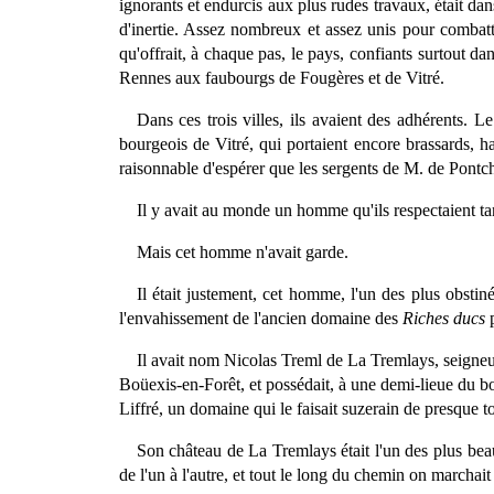
ignorants et endurcis aux plus rudes travaux, était dan
d'inertie. Assez nombreux et assez unis pour combattre
qu'offrait, à chaque pas, le pays, confiants surtout da
Rennes aux faubourgs de Fougères et de Vitré.
Dans ces trois villes, ils avaient des adhérents. 
bourgeois de Vitré, qui portaient encore brassards, h
raisonnable d'espérer que les sergents de M. de Pontch
Il y avait au monde un homme qu'ils respectaient tant
Mais cet homme n'avait garde.
Il était justement, cet homme, l'un des plus obstiné
l'envahissement de l'ancien domaine des
Riches ducs
p
Il avait nom Nicolas Treml de La Tremlays, seigneu
Boüexis-en-Forêt, et possédait, à une demi-lieue du b
Liffré, un domaine qui le faisait suzerain de presque to
Son château de La Tremlays était l'un des plus bea
de l'un à l'autre, et tout le long du chemin on marchait 