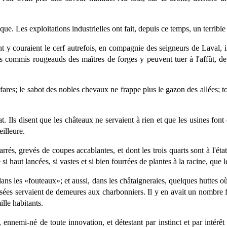
ue. Les exploitations industrielles ont fait, depuis ce temps, un terribl
couraient le cerf autrefois, en compagnie des seigneurs de Laval, invi
 les commis rougeauds des maîtres de forges y peuvent tuer à l'affût, d
nfares; le sabot des nobles chevaux ne frappe plus le gazon des allées; t
tat. Ils disent que les châteaux ne servaient à rien et que les usines fo
illeure.
rrés, grevés de coupes accablantes, et dont les trois quarts sont à l'état 
 si haut lancées, si vastes et si bien fourrées de plantes à la racine, q
dans les «fouteaux»; et aussi, dans les châtaigneraies, quelques huttes o
sées servaient de demeures aux charbonniers. Il y en avait un nombre fo
lle habitants.
 ennemi-né de toute innovation, et détestant par instinct et par intérêt