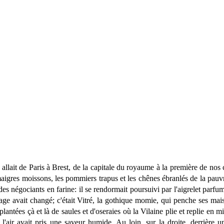
llait de Paris à Brest, de la capitale du royaume à la première de nos ci
aigres moissons, les pommiers trapus et les chênes ébranlés de la pauvre 
es négociants en farine: il se rendormait poursuivi par l'aigrelet parfum 
e avait changé; c'était Vitré, la gothique momie, qui penche ses maiso
 plantées çà et là de saules et d'oseraies où la Vilaine plie et replie en mi
 l'air avait pris une saveur humide. Au loin, sur la droite, derrière 