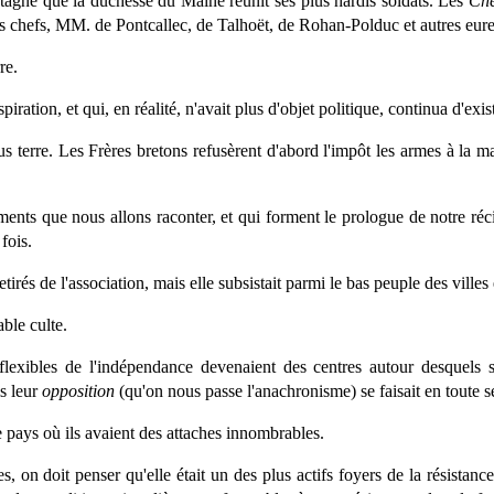
etagne que la duchesse du Maine réunit ses plus hardis soldats. Les
Che
es chefs, MM. de Pontcallec, de Talhoët, de Rohan-Polduc et autres eure
re.
iration, et qui, en réalité, n'avait plus d'objet politique, continua d'exi
 terre. Les Frères bretons refusèrent d'abord l'impôt les armes à la main
ents que nous allons raconter, et qui forment le prologue de notre réci
fois.
irés de l'association, mais elle subsistait parmi le bas peuple des ville
able culte.
flexibles de l'indépendance devenaient des centres autour desquels s
s leur
opposition
(qu'on nous passe l'anachronisme) se faisait en toute sé
 le pays où ils avaient des attaches innombrables.
s, on doit penser qu'elle était un des plus actifs foyers de la résista