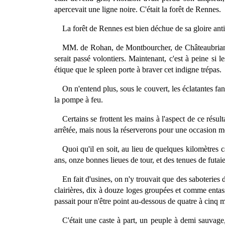
apercevait une ligne noire. C'était la forêt de Rennes.
La forêt de Rennes est bien déchue de sa gloire antiq
MM. de Rohan, de Montbourcher, de Châteaubriant y 
serait passé volontiers. Maintenant, c'est à peine si
étique que le spleen porte à braver cet indigne trépas.
On n'entend plus, sous le couvert, les éclatantes fa
la pompe à feu.
Certains se frottent les mains à l'aspect de ce résul
arrêtée, mais nous la réserverons pour une occasion me
Quoi qu'il en soit, au lieu de quelques kilomètres ca
ans, onze bonnes lieues de tour, et des tenues de futaie
En fait d'usines, on n'y trouvait que des saboteries 
clairières, dix à douze loges groupées et comme entas
passait pour n'être point au-dessous de quatre à cinq mi
C'était une caste à part, un peuple à demi sauvage,