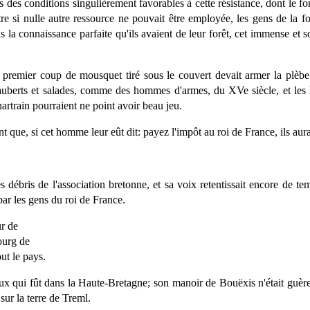
s des conditions singulièrement favorables à cette résistance, dont le f
 si nulle autre ressource ne pouvait être employée, les gens de la forê
ns la connaissance parfaite qu'ils avaient de leur forêt, cet immense et s
Le premier coup de mousquet tiré sous le couvert devait armer la plèbe
auberts et salades, comme des hommes d'armes, du XVe siècle, et les h
artrain pourraient ne point avoir beau jeu.
 que, si cet homme leur eût dit: payez l'impôt au roi de France, ils aura
s débris de l'association bretonne, et sa voix retentissait encore de te
ar les gens du roi de France.
r de
ourg de
ut le pays.
ux qui fût dans la Haute-Bretagne; son manoir de Bouëxis n'était guère
sur la terre de Treml.