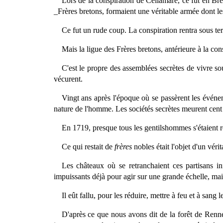
Lors de la conspiration de Cellamare, ce fut en Br
_Frères bretons, formaient une véritable armée dont l
Ce fut un rude coup. La conspiration rentra sous ter
Mais la ligue des Frères bretons, antérieure à la consp
C'est le propre des assemblées secrètes de vivre sous
vécurent.
Vingt ans après l'époque où se passèrent les événem
nature de l'homme. Les sociétés secrètes meurent cent 
En 1719, presque tous les gentilshommes s'étaient ret
Ce qui restait de
frères
nobles était l'objet d'un vérit
Les châteaux où se retranchaient ces partisans in
impuissants déjà pour agir sur une grande échelle, mai
Il eût fallu, pour les réduire, mettre à feu et à sang
D'après ce que nous avons dit de la forêt de Renne