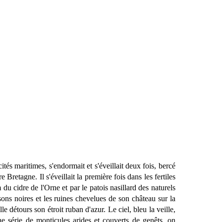
tés maritimes, s'endormait et s'éveillait deux fois, bercé
Bretagne. Il s'éveillait la première fois dans les fertiles
du cidre de l'Orne et par le patois nasillard des naturels
ns noires et les ruines chevelues de son château sur la
lle détours son étroit ruban d'azur. Le ciel, bleu la veille,
une série de monticules arides et couverts de genêts, on