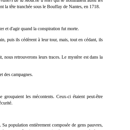
valiers de la Mouche à miel
qui se nommaient aussi les
nt la tête tranchée sous le Bouffay de Nantes, en 1718.
ster et d'agir quand la conspiration fut morte.
, puis ils cédèrent à leur tour, mais, tout en cédant, ils
t, nous retrouverons leurs traces. Le mystère est dans la
s et des campagnes.
e groupaient les mécontents. Ceux-ci étaient peut-être
curité.
nce. Sa population entièrement composée de gens pauvres,