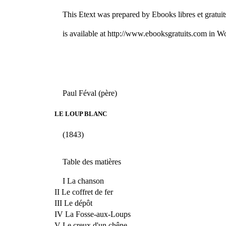
This Etext was prepared by Ebooks libres et gratuit
is available at http://www.ebooksgratuits.com in 
Paul Féval (père)
LE LOUP BLANC
(1843)
Table des matières
I La chanson
II Le coffret de fer
III Le dépôt
IV La Fosse-aux-Loups
V Le creux d'un chêne