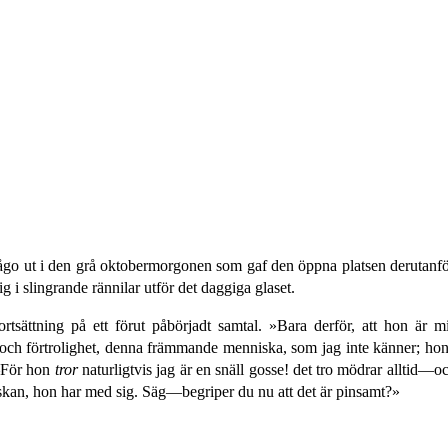
ågo ut i den grå oktobermorgonen som gaf den öppna platsen derutanför
ig i slingrande rännilar utför det daggiga glaset.
tsättning på ett förut påbörjadt samtal. »Bara derför, att hon är m
och förtrolighet, denna främmande menniska, som jag inte känner; hon 
.—För hon
tror
naturligtvis jag är en snäll gosse! det tro mödrar alltid—
skan, hon har med sig. Säg—begriper du nu att det är pinsamt?»