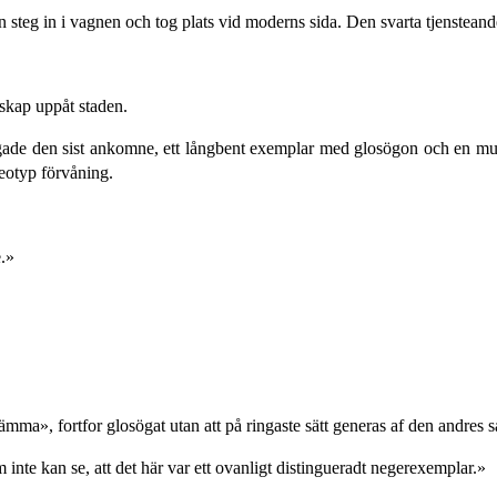
 steg in i vagnen och tog plats vid moderns sida. Den svarta tjensteande
skap uppåt staden.
e den sist ankomne, ett långbent exemplar med glosögon och en mun s
reotyp förvåning.
.»
ma», fortfor glosögat utan att på ringaste sätt generas af den andres 
inte kan se, att det här var ett ovanligt distingueradt negerexemplar.»