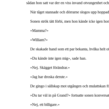
sådan hon satt var der en viss invand otvungenhet och
När tåget stannade och dörrarne slogos upp hoppad
Sonen strök tätt förbi, men hon kände icke igen h
»Mamma?»
»William?»
De skakade hand som ett par bekanta, hvilka helt o
»Du kände inte igen mig», sade han.
»Nej. Skägget förändrar.»
»Jag har droska derute.»
De gingo i sällskap mot utgången och mulattskan föl
»Du tar väl in på Grand?» fortsatte sonen konversa
»Nej, ett billigare.»