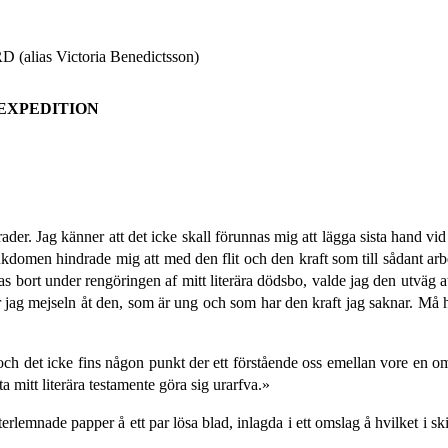
as Victoria Benedictsson)
EXPEDITION
ader. Jag känner att det icke skall förunnas mig att lägga sista hand vi
sjukdomen hindrade mig att med den flit och den kraft som till sådant arb
stas bort under rengöringen af mitt literära dödsbo, valde jag den utväg
nar jag mejseln åt den, som är ung och som har den kraft jag saknar. Må
 och det icke fins någon punkt der ett förstående oss emellan vore en 
ta mitt literära testamente göra sig urarfva.»
lemnade papper å ett par lösa blad, inlagda i ett omslag å hvilket i skif