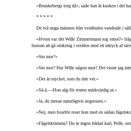
»Brunkebergs torg då», sade han åt kusken i det han
* * * * *
De två unga männen från vestibulen vandrade i säll
»Hvem var det Wille Zimmermann tog emot?» frågad
honom att gå omkring i verlden med ett uttryck af ste
»Sin mor?»
»Sin mor? Har Wille någon mor? Det visste jag inte
»Det är mycket, som du inte vet.»
»Så-å.—Hon såg för resten märkvärdig ut.»
»Ja, du menar naturligtvis negressen.»
»Nej, men hvarför reser hon med en sådan fågelskräm
»Fågelskrämma? Du är ingen bildad karl, Pelle, som 