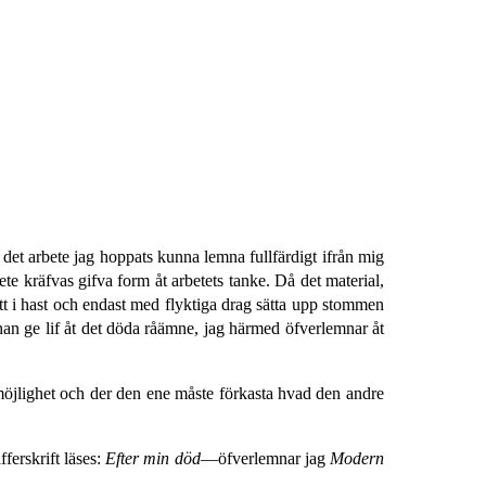
d det arbete jag hoppats kunna lemna fullfärdigt ifrån mig
ete kräfvas gifva form åt arbetets tanke. Då det material,
 att i hast och endast med flyktiga drag sätta upp stommen
 han ge lif åt det döda råämne, jag härmed öfverlemnar åt
omöjlighet och der den ene måste förkasta hvad den andre
ferskrift läses:
Efter min död
—öfverlemnar jag
Modern