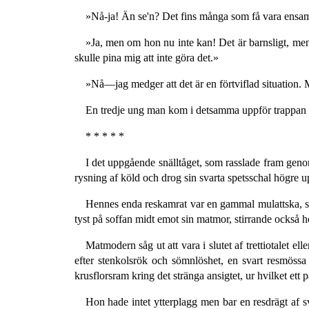
»Nå-ja! Än se'n? Det fins många som få vara ensa
»Ja, men om hon nu inte kan! Det är barnsligt, men
skulle pina mig att inte göra det.»
»Nå—jag medger att det är en förtviflad situation. 
En tredje ung man kom i detsamma uppför trappan o
* * * * *
I det uppgående snälltåget, som rasslade fram geno
rysning af köld och drog sin svarta spetsschal högre u
Hennes enda reskamrat var en gammal mulattska, som
tyst på soffan midt emot sin matmor, stirrande också 
Matmodern såg ut att vara i slutet af trettiotalet e
efter stenkolsrök och sömnlöshet, en svart resmössa
krusflorsram kring det stränga ansigtet, ur hvilket et
Hon hade intet ytterplagg men bar en resdrägt af sv