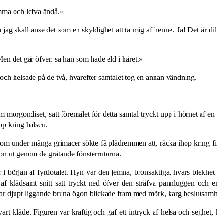
mma och lefva ändå.»
 jag skall anse det som en skyldighet att ta mig af henne. Ja! Det är 
Men det går öfver, sa han som hade eld i håret.»
ch helsade på de två, hvarefter samtalet tog en annan vändning.
m morgondiset, satt föremålet för detta samtal tryckt upp i hörnet af 
pp kring halsen.
 under många grimacer sökte få plädremmen att, räcka ihop kring filta
hon ut genom de gråtande fönsterrutorna.
ller i början af fyrtiotalet. Hyn var den jemna, bronsaktiga, hvars blek
 af klädsamt snitt satt tryckt ned öfver den sträfva pannluggen och e
t par djupt liggande bruna ögon blickade fram med mörk, karg beslutsamh
art kläde. Figuren var kraftig och gaf ett intryck af helsa och seghet, 