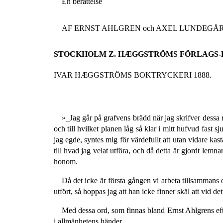
En berättelse
AF ERNST AHLGREN och AXEL LUNDEGÅRD (ali
STOCKHOLM Z. HÆGGSTRÖMS FÖRLAGS-
IVAR HÆGGSTRÖMS BOKTRYCKERI 1888.
»_Jag går på grafvens brädd när jag skrifver dessa r
och till hvilket planen låg så klar i mitt hufvud fast 
jag egde, syntes mig för värdefullt att utan vidare ka
till hvad jag velat utföra, och då detta är gjordt lem
honom.
Då det icke är första gången vi arbeta tillsammans
utfört, så hoppas jag att han icke finner skäl att vid det
Med dessa ord, som finnas bland Ernst Ahlgrens efter
i allmänhetens händer.