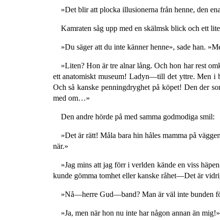
»Det blir att plocka illusionerna från henne, den en
Kamraten såg upp med en skälmsk blick och ett litet
»Du säger att du inte känner henne», sade han. »Me
»Liten? Hon är tre alnar lång. Och hon har rest om
ett anatomiskt museum! Ladyn—till det yttre. Men i b
Och så kanske penningdryghet på köpet! Den der som 
med om…»
Den andre hörde på med samma godmodiga smil:
»Det är rätt! Måla bara hin håles mamma på väggen.
när.»
»Jag mins att jag förr i verlden kände en viss häpen
kunde gömma tomhet eller kanske råhet—Det är vidrig
»Nå—herre Gud—band? Man är väl inte bunden för hel
»Ja, men när hon nu inte har någon annan än mig!» 