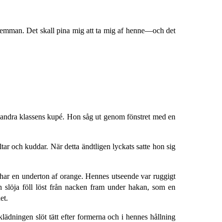
dilemman. Det skall pina mig att ta mig af henne—och det
en andra klassens kupé. Hon såg ut genom fönstret med en
r och kuddar. När detta ändtligen lyckats satte hon sig
het har en underton af orange. Hennes utseende var ruggigt
n slöja föll löst från nacken fram under hakan, som en
et.
klädningen slöt tätt efter formerna och i hennes hållning