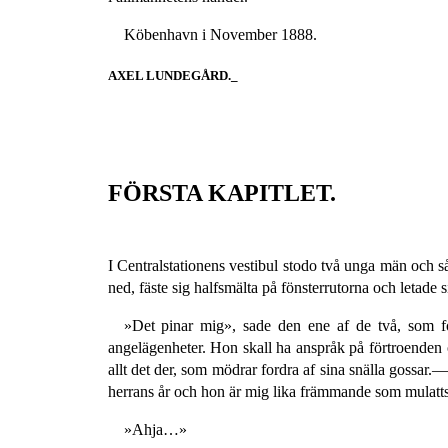
Köbenhavn i November 1888.
AXEL LUNDEGÅRD._
FÖRSTA KAPITLET.
I Centralstationens vestibul stodo två unga män och s
ned, fäste sig halfsmälta på fönsterrutorna och letade s
»Det pinar mig», sade den ene af de två, som for
angelägenheter. Hon skall ha anspråk på förtroenden 
allt det der, som mödrar fordra af sina snälla gossar
herrans år och hon är mig lika främmande som mulatt
»Ahja…»