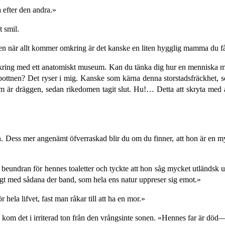
a efter den andra.»
 smil.
n när allt kommer omkring är det kanske en liten hygglig mamma du får
kring med ett anatomiskt museum. Kan du tänka dig hur en menniska måste
ottnen? Det ryser i mig. Kanske som kärna denna storstadsfräckhet, so
är dräggen, sedan rikedomen tagit slut. Hu!… Detta att skryta med all
 Dess mer angenämt öfverraskad blir du om du finner, att hon är en my
 beundran för hennes toaletter och tyckte att hon såg mycket utländsk ut.
t med sådana der band, som hela ens natur uppreser sig emot.»
a lifvet, fast man råkar till att ha en mor.»
kom det i irriterad ton från den vrångsinte sonen. »Hennes far är död