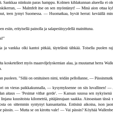
tää. Sankkaa niinkuin paras hamppu. Kolmen kihlakunnan alueella ei ole t
skikerran, — Malmfelt itse on sen myöntänyt! — Minä aion ottaa kylv
ninnut, teen jymyt Suomessa. — Huomatkaa, hyvät herrat: keväällä min
n esiin, erityisellä painolla ja salaperäisyydellä mainittuna.
i!"
ja ja vankka olki kantoi pitkää, täytelästä tähkää. Toisella puolen raj
lta kosketelleet myös maanviljelyskemian alaa, ja muutamat herra Wallenbe
a.
n puoleen. "Sillä on omituinen nimi, teidän pellollanne, — Pässinmutk
tori on vieras paikkakunnalla, — kysymyksenne on siis luvallinen! — 
viidan aitaus — 'Pesimæ vithæ gerde'. — Kansan suussa sen nykyise
 linjana kuusitoista kilometriä, pitäjänrajaan saakka. Ainoastaan tässä 
a on sittemmin syntynyt kansantarina. Entisinä aikoina, ison jaon
e pässin. — Mutta se on kirottu vale! — Vai pässin? Köyhää Wallenberg