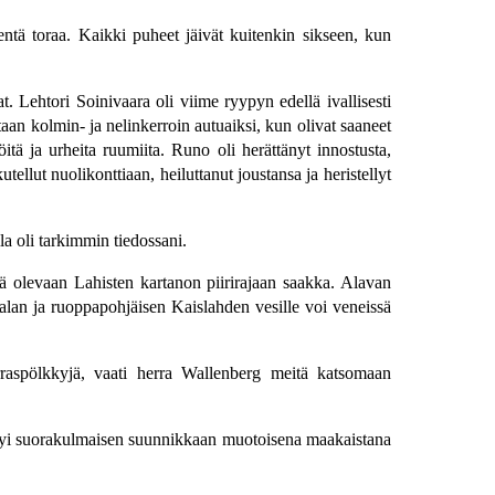
ientä toraa. Kaikki puheet jäivät kuitenkin sikseen, kun
at. Lehtori Soinivaara oli viime ryypyn edellä ivallisesti
aan kolmin- ja nelinkerroin autuaiksi, kun olivat saaneet
öitä ja urheita ruumiita. Runo oli herättänyt innostusta,
ellut nuolikonttiaan, heiluttanut joustansa ja heristellyt
la oli tarkimmin tiedossani.
lä olevaan Lahisten kartanon piirirajaan saakka. Alavan
atalan ja ruoppapohjäisen Kaislahden vesille voi veneissä
porraspölkkyjä, vaati herra Wallenberg meitä katsomaan
äytyi suorakulmaisen suunnikkaan muotoisena maakaistana