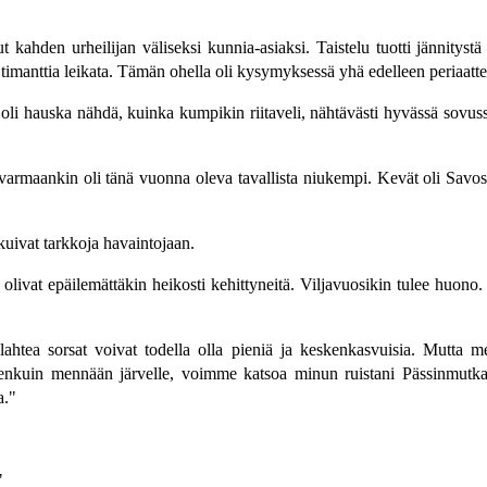
t kahden urheilijan väliseksi kunnia-asiaksi. Taistelu tuotti jännitystä
 timanttia leikata. Tämän ohella oli kysymyksessä yhä edelleen periaattee
 oli hauska nähdä, kuinka kumpikin riitaveli, nähtävästi hyvässä sovuss
varmaankin oli tänä vuonna oleva tavallista niukempi. Kevät oli Savos
skuivat tarkkoja havaintojaan.
ivat epäilemättäkin heikosti kehittyneitä. Viljavuosikin tulee huono. 
htea sorsat voivat todella olla pieniä ja keskenkasvuisia. Mutta mei
nnenkuin mennään järvelle, voimme katsoa minun ruistani Pässinmutk
a."
"