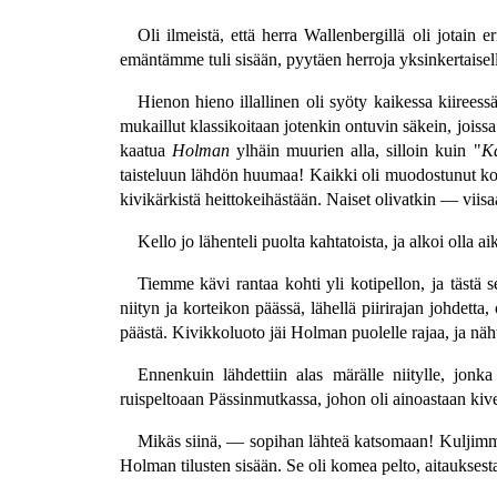
Oli ilmeistä, että herra Wallenbergillä oli jotain
emäntämme tuli sisään, pyytäen herroja yksinkertaiselle 
Hienon hieno illallinen oli syöty kaikessa kiireessä
mukaillut klassikoitaan jotenkin ontuvin säkein, joiss
kaatua
Holman
ylhäin muurien alla, silloin kuin "
Ka
taisteluun lähdön huumaa! Kaikki oli muodostunut komeak
kivikärkistä heittokeihästään. Naiset olivatkin — viisaa
Kello jo lähenteli puolta kahtatoista, ja alkoi olla 
Tiemme kävi rantaa kohti yli kotipellon, ja tästä 
niityn ja korteikon päässä, lähellä piirirajan johdet
päästä. Kivikkoluoto jäi Holman puolelle rajaa, ja nä
Ennenkuin lähdettiin alas märälle niitylle, jonk
ruispeltoaan Pässinmutkassa, johon oli ainoastaan kiv
Mikäs siinä, — sopihan lähteä katsomaan! Kuljimme
Holman tilusten sisään. Se oli komea pelto, aitaukses