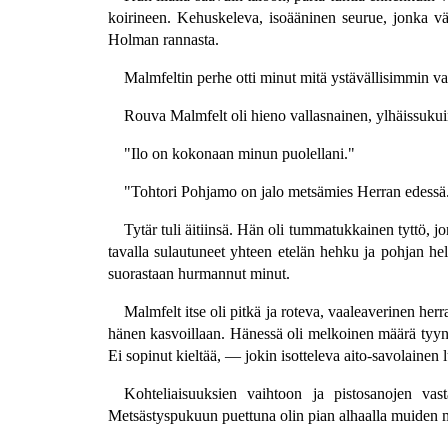
koirineen. Kehuskeleva, isoääninen seurue, jonka vä
Holman rannasta.
Malmfeltin perhe otti minut mitä ystävällisimmin 
Rouva Malmfelt oli hieno vallasnainen, ylhäissukuin
"Ilo on kokonaan minun puolellani."
"Tohtori Pohjamo on jalo metsämies Herran edessä.
Tytär tuli äitiinsä. Hän oli tummatukkainen tyttö, jo
tavalla sulautuneet yhteen etelän hehku ja pohjan hele
suorastaan hurmannut minut.
Malmfelt itse oli pitkä ja roteva, vaaleaverinen her
hänen kasvoillaan. Hänessä oli melkoinen määrä tyyn
Ei sopinut kieltää, — jokin isotteleva aito-savolainen
Kohteliaisuuksien vaihtoon ja pistosanojen vas
Metsästyspukuun puettuna olin pian alhaalla muiden m