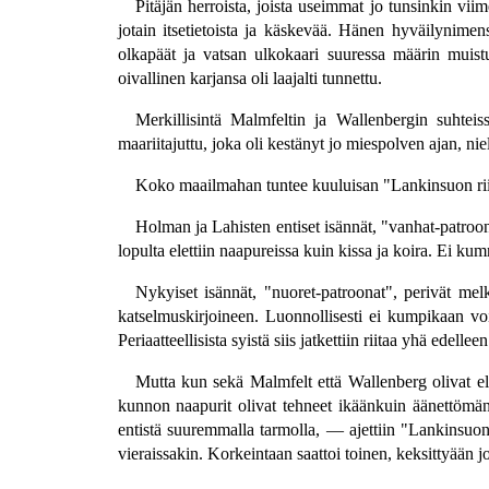
Pitäjän herroista, joista useimmat jo tunsinkin vi
jotain itsetietoista ja käskevää. Hänen hyväilynime
olkapäät ja vatsan ulkokaari suuressa määrin muistu
oivallinen karjansa oli laajalti tunnettu.
Merkillisintä Malmfeltin ja Wallenbergin suhteiss
maariitajuttu, joka oli kestänyt jo miespolven ajan, ni
Koko maailmahan tuntee kuuluisan "Lankinsuon riita
Holman ja Lahisten entiset isännät, "vanhat-patroonat
lopulta elettiin naapureissa kuin kissa ja koira. Ei k
Nykyiset isännät, "nuoret-patroonat", perivät me
katselmuskirjoineen. Luonnollisesti ei kumpikaan vo
Periaatteellisista syistä siis jatkettiin riitaa yhä ede
Mutta kun sekä Malmfelt että Wallenberg olivat elä
kunnon naapurit olivat tehneet ikäänkuin äänettömän
entistä suuremmalla tarmolla, — ajettiin "Lankinsuon 
vieraissakin. Korkeintaan saattoi toinen, keksittyään 