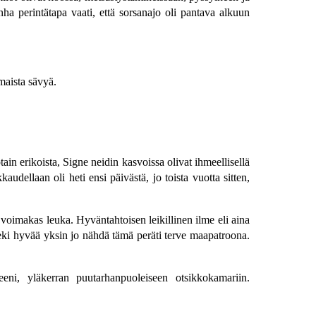
a perintätapa vaati, että sorsanajo oli pantava alkuun
maista sävyä.
tain erikoista, Signe neidin kasvoissa olivat ihmeellisellä
udellaan oli heti ensi päivästä, jo toista vuotta sitten,
 voimakas leuka. Hyväntahtoisen leikillinen ilme eli aina
ki hyvää yksin jo nähdä tämä peräti terve maapatroona.
eni, yläkerran puutarhanpuoleiseen otsikkokamariin.