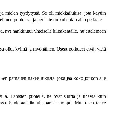
 ja mielen tyydytystä. Se oli miekkailukisa, jota käytiin
llinen puolensa, ja periaate on kuitenkin aina periaate.
a, nyt hankkiutui yhteiselle kilpakentälle, nujertelemaan
sa ollut kylmä ja myöhäinen. Useat poikueet eivät vielä
Sen parhaiten näkee rukiista, joka jää koko joukon alle
llä, Lahisten puolella, ne ovat suuria ja lihavia kuin
assa. Sankkaa niinkuin paras hamppu. Mutta sen tekee