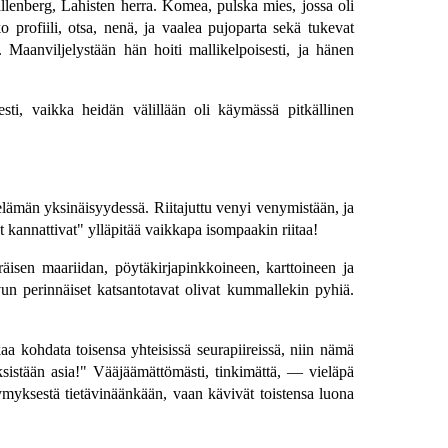
llenberg, Lahisten herra. Komea, pulska mies, jossa oli
profiili, otsa, nenä, ja vaalea pujoparta sekä tukevat
 Maanviljelystään hän hoiti mallikelpoisesti, ja hänen
esti, vaikka heidän välillään oli käymässä pitkällinen
iselämän yksinäisyydessä. Riitajuttu venyi venymistään, ja
 kannattivat" ylläpitää vaikkapa isompaakin riitaa!
äisen maariidan, pöytäkirjapinkkoineen, karttoineen ja
un perinnäiset katsantotavat olivat kummallekin pyhiä.
a kohdata toisensa yhteisissä seurapiireissä, niin nämä
sistään asia!" Vääjäämättömästi, tinkimättä, — vieläpä
ysymyksestä tietävinäänkään, vaan kävivät toistensa luona