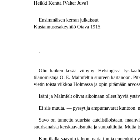
Heikki Kenttä [Valter Juva]
Ensimmäisen kerran julkaissut
Kustannusosakeyhtiö Otava 1915.
1.
Olin kaiken kesää viipynyt Helsingissä fysikaali
tilanomistaja O. E. Malmfeltin suureen kartanoon. Pit
vietin toista viikkoa Holmassa ja opin pitämään arvoss
Isäni ja Malmfelt olivat aikoinaan olleet hyviä ystäv
Ei siis muuta, — pyssyt ja ampumavarat kuntoon, m
Savo on tunnettu suurista aatelistiloistaan, maanv
suurisanaista kerskaavaisuutta ja suupalttiutta. Mutt
Kun illalla saavuin taloon, paria tuntia ennenkuin v