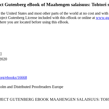
ect Gutenberg eBook of
Maahengen salaisuus: Tohtori s
the United States and most other parts of the world at no cost and with
Project Gutenberg License included with this eBook or online at
www.gut
here you are located before using this eBook.
]
 2020
org/ebooks/16668
holm and Distributed Proofreaders Europe
ROJECT GUTENBERG EBOOK MAAHENGEN SALAISUUS: TOHT