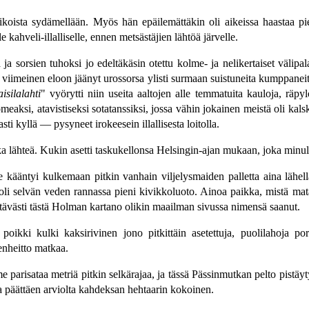
 erikoista sydämellään. Myös hän epäilemättäkin oli aikeissa haastaa p
kahveli-illalliselle, ennen metsästäjien lähtöä järvelle.
 ja sorsien tuhoksi jo edeltäkäsin otettu kolme- ja nelikertaiset välipal
a viimeinen eloon jäänyt urossorsa ylisti surmaan suistuneita kumppaneit
isilalahti
" vyörytti niin useita aaltojen alle temmatuita kauloja, räpyl
si, atavistiseksi sotatanssiksi, jossa vähin jokainen meistä oli kalskut
sti kyllä — pysyneet irokeesein illallisesta loitolla.
aika lähteä. Kukin asetti taskukellonsa Helsingin-ajan mukaan, joka minul
se kääntyi kulkemaan pitkin vanhain viljelysmaiden palletta aina lähel
ta, oli selvän veden rannassa pieni kivikkoluoto. Ainoa paikka, mistä m
htävästi tästä Holman kartano olikin maailman sivussa nimensä saanut.
a poikki kulki kaksirivinen jono pitkittäin asetettuja, puolilahoja 
enheitto matkaa.
 parisataa metriä pitkin selkärajaa, ja tässä Pässinmutkan pelto pist
ta päättäen arviolta kahdeksan hehtaarin kokoinen.