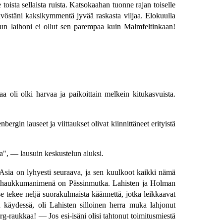
oista sellaista ruista. Katsokaahan tuonne rajan toiselle
östäni kaksikymmentä jyvää raskasta viljaa. Elokuulla
un laihoni ei ollut sen parempaa kuin Malmfeltinkaan!
aa oli olki harvaa ja paikoittain melkein kitukasvuista.
rgin lauseet ja viittaukset olivat kiinnittäneet erityistä
a", — lausuin keskustelun aluksi.
Asia on lyhyesti seuraava, ja sen kuulkoot kaikki nämä
nä haukkumanimenä on Pässinmutka. Lahisten ja Holman
se tekee neljä suorakulmaista käännettä, jotka leikkaavat
 käydessä, oli Lahisten silloinen herra muka lahjonut
-raukkaa! — Jos esi-isäni olisi tahtonut toimitusmiestä