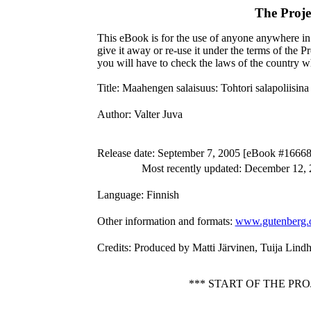
The Proj
This eBook is for the use of anyone anywhere in 
give it away or re-use it under the terms of the 
you will have to check the laws of the country w
Title
: Maahengen salaisuus: Tohtori salapoliisina
Author
: Valter Juva
Release date
: September 7, 2005 [eBook #16668
Most recently updated: December 12,
Language
: Finnish
Other information and formats
:
www.gutenberg.
Credits
: Produced by Matti Järvinen, Tuija Lind
*** START OF THE P