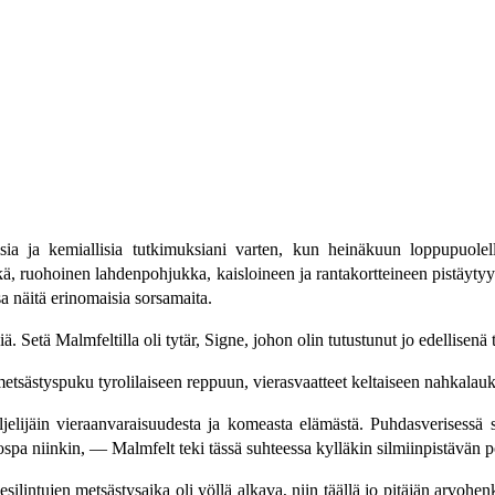
sia ja kemiallisia tutkimuksiani varten, kun heinäkuun loppupuolel
kä, ruohoinen lahdenpohjukka, kaisloineen ja rantakortteineen pistäyty
a näitä erinomaisia sorsamaita.
iä. Setä Malmfeltilla oli tytär, Signe, johon olin tutustunut jo edellisenä
etsästyspuku tyrolilaiseen reppuun, vierasvaatteet keltaiseen nahkala
iljelijäin vieraanvaraisuudesta ja komeasta elämästä. Puhdasverisessä s
a jospa niinkin, — Malmfelt teki tässä suhteessa kylläkin silmiinpistäv
esilintujen metsästysaika oli yöllä alkava, niin täällä jo pitäjän arvohe