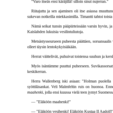
"Varo itseäs ensi käräjillä! silloin sinut nujerran."
Riitajuttu ja sen ajaminen oli itse asiassa muuttunu
sukevan notkeilla miekkasimilla. Timantti tahtoi toista
Nämä seikat tunsin pääpiirteissään varsin hyvin, ja
Kaislahden lukuisia vesilintuliutoja.
Metsästysseurueen puheesta päättäen, sorsansaalis 
olleet täysin lentokykyisiäkään.
Herrat väittelivät, puhuivat toistensa suuhun ja ker
Myös isäntämme puuttui puheeseen. Suvikassorsat ol
keskikerran.
Herra Wallenberg iski asiaan: "Holman puolella la
syöttiläsankat. Veli Malmfeltin ruis on huonoa. E
maahenki
, jolla ensi kuussa vielä teen jymyt Suomess
— "Eläköön maahenki!"
— "Eläköön vesihenki! Eläköön Kustaa II Aadolf!