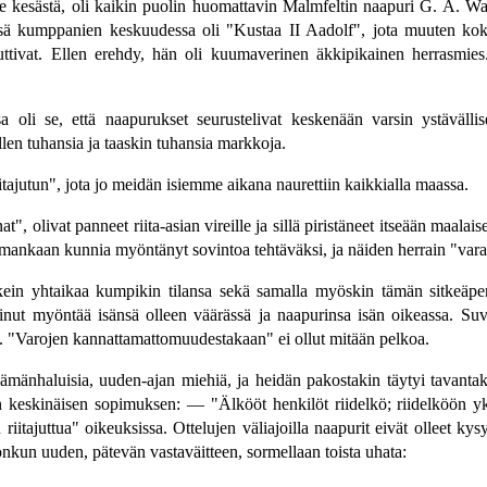
ime kesästä, oli kaikin puolin huomattavin Malmfeltin naapuri G. A. Wa
nsä kumppanien keskuudessa oli "Kustaa II Aadolf", jota muuten koko 
ttivat. Ellen erehdy, hän oli kuumaverinen äkkipikainen herrasmies.
a oli se, että naapurukset seurustelivat keskenään varsin ystävällis
ellen tuhansia ja taaskin tuhansia markkoja.
jutun", jota jo meidän isiemme aikana naurettiin kaikkialla maassa.
", olivat panneet riita-asian vireille ja sillä piristäneet itseään maala
ummankaan kunnia myöntänyt sovintoa tehtäväksi, ja näiden herrain "varat
lkein yhtaikaa kumpikin tilansa sekä samalla myöskin tämän sitkeäper
inut myöntää isänsä olleen väärässä ja naapurinsa isän oikeassa. Suv
lleen. "Varojen kannattamattomuudestakaan" ei ollut mitään pelkoa.
mänhaluisia, uuden-ajan miehiä, ja heidän pakostakin täytyi tavantaka
 keskinäisen sopimuksen: — "Älkööt henkilöt riidelkö; riidelköön yk
riitajuttua" oikeuksissa. Ottelujen väliajoilla naapurit eivät olleet k
jonkun uuden, pätevän vastaväitteen, sormellaan toista uhata: