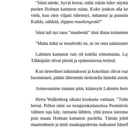
"Siinä näette, hyvät herrat, miltä rukiin tulee näyt
puolen Holman kartanon ruista. Koko joukon alla ke
vielä, kun olen viljani riihennyt, mitannut ja pun
Kaikki, nähkää, riippuu
maahengestä
!"
Siinä tuli nyt sana "maahenki" tänä iltana toistamisee
"Mutta mikä se
maahenki
on, se on oma salaisuuten
Lahisten kartanon ruis oli todella erinomaista. Lu
Tähkäpäät olivat pieniä ja epätasaisessa terässä.
Kun tieteelliset tutkimukseni ja kokeiluni olivat osa
huomiotani, päätin lähemmin tiedustella häneltä asioit
Astuessamme rantaan päin, käännyin Lahisten herra
Herra Wallenberg oikaisi kookasta varttaan. "Toh
herrat. Pellon nimi on isonjaonkartanoissa Pesimä
välinen raja käy, rannasta lähtien, yhtä jonoa suorana
pois maata Holman kartanon puolelta. Tämän johdost
maanmittarin ja tästä maakappaleesta maksanut hänell