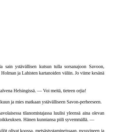
la sain ystävällisen kutsun tulla sorsanajoon Savoon,
y Holman ja Lahisten kartanoiden väliin. Jo viime kesänä
 talvena Helsingissä. — Voi meitä, tieteen orjia!
ukkuun ja mies matkaan ystävälliseen Savon-perheeseen.
avolaisessa tilanomistajassa luulisi yleensä aina olevan
än poikkeuksen. Hänen kunniansa piili syvemmällä. —
nkilöt olivat koossa, metsästystamineissaan, pyssyineen ja