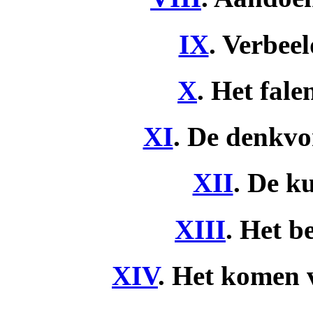
IX
. Verbee
X
. Het fale
XI
. De denkvo
XII
. De ku
XIII
. Het b
XIV
. Het komen