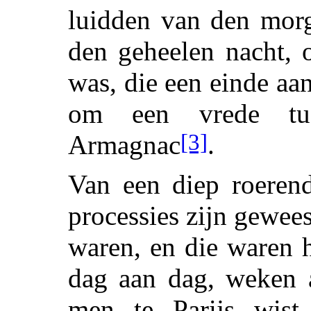
luidden van den morg
den geheelen nacht, 
was, die een einde aa
om een vrede tus
[3]
Armagnac
.
Van een diep roeren
processies zijn gewee
waren, en die waren h
dag aan dag, weken a
men te Parijs wist