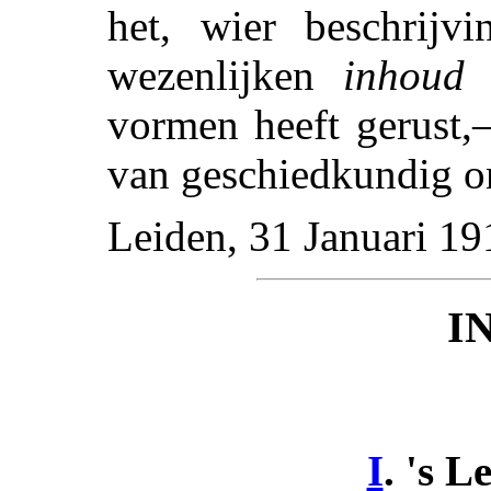
het, wier beschrijv
wezenlijken
inhoud
t
vormen heeft gerust,
van geschiedkundig o
Leiden, 31 Januari 19
I
I
. 's L