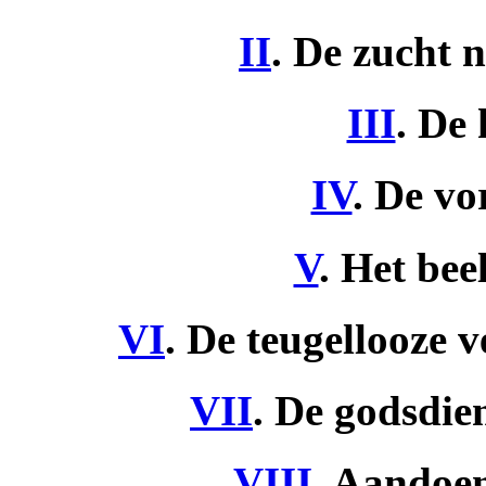
II
. De zucht 
III
. De
IV
. De vo
V
. Het be
VI
. De teugellooze v
VII
. De godsdie
VIII
. Aandoen