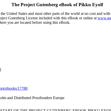
The Project Gutenberg eBook of
Pikku Eyolf
the United States and most other parts of the world at no cost and with
Project Gutenberg License included with this eBook or online at
www.gut
here you are located before using this eBook.
]
org/ebooks/17788
holm and Distributed Proofreaders Europe
* START OF THE PROJECT GUTENBERG EBOOK PIKKU EYOL