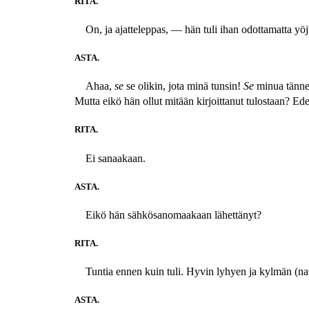
RITA.
On, ja ajatteleppas, — hän tuli ihan odottamatta yöj
ASTA.
Ahaa,
se
se olikin, jota minä tunsin!
Se
minua tänne
Mutta eikö hän ollut mitään kirjoittanut tulostaan? Ede
RITA.
Ei sanaakaan.
ASTA.
Eikö hän sähkösanomaakaan lähettänyt?
RITA.
Tuntia ennen kuin tuli. Hyvin lyhyen ja kylmän (naur
ASTA.