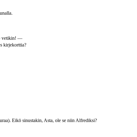
unalla.
 vetikin! —
s kirjekorttia?
aa). Eikö sinustakin, Asta, ole se niin Alfrediksi?