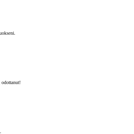
luokseni.
 odottanut!
.