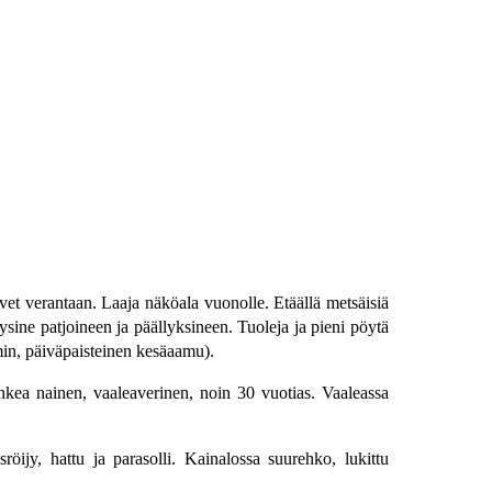
ovet verantaan. Laaja näköala vuonolle. Etäällä metsäisiä
sine patjoineen ja päällyksineen. Tuoleja ja pieni pöytä
in, päiväpaisteinen kesäaamu).
a nainen, vaaleaverinen, noin 30 vuotias. Vaaleassa
y, hattu ja parasolli. Kainalossa suurehko, lukittu