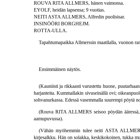
ROUVA RITA ALLMERS, hänen vaimonsa.
EYOLF, heidän lapsensa; 9 vuotias.
NEITI ASTA ALLMERS, Alfredin puolisisar.
INSINÖÖRI BORGHEJM.
ROTTA-ULLA.
Tapahtumapaikka Allmerssin maatilalla, vuonon ran
Ensimmäinen näytös.
(Kauniisti ja rikkaasti varustettu huone, puutarhaa
harjanteita. Kummallakin sivuseinällä ovi; oikeanpuol
sohvanurkassa. Edessä vasemmalla suurempi pöytä noj
(Rouva RITA ALLMERS seisoo pöydän ääressä, sel
aamupuvussa).
(Vähän myöhemmin tulee neiti ASTA ALLMERS oike
kirjesalkku. Hän on solakka, keskikokoinen, tukka must