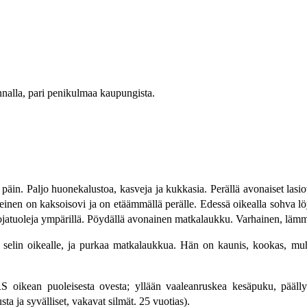
nalla, pari penikulmaa kaupungista.
n päin. Paljo huonekalustoa, kasveja ja kukkasia. Perällä avonaiset lasi
einen on kaksoisovi ja on etäämmällä perälle. Edessä oikealla sohva löy
atuoleja ympärillä. Pöydällä avonainen matkalaukku. Varhainen, lämm
in oikealle, ja purkaa matkalaukkua. Hän on kaunis, kookas, muhke
an puoleisesta ovesta; yllään vaaleanruskea kesäpuku, päällysröij
a ja syvälliset, vakavat silmät. 25 vuotias).