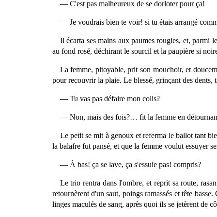
— C'est pas malheureux de se dorloter pour ça!
— Je voudrais bien te voir! si tu étais arrangé comm
Il écarta ses mains aux paumes rougies, et, parmi le
au fond rosé, déchirant le sourcil et la paupière si noir
La femme, pitoyable, prit son mouchoir, et douceme
pour recouvrir la plaie. Le blessé, grinçant des dents, 
— Tu vas pas défaire mon colis?
— Non, mais des fois?… fit la femme en détournant l
Le petit se mit à genoux et referma le ballot tant b
la balafre fut pansé, et que la femme voulut essuyer ses 
— À bas! ça se lave, ça s'essuie pas! compris?
Le trio rentra dans l'ombre, et reprit sa route, rasa
retournèrent d'un saut, poings ramassés et tête basse.
linges maculés de sang, après quoi ils se jetèrent de côt