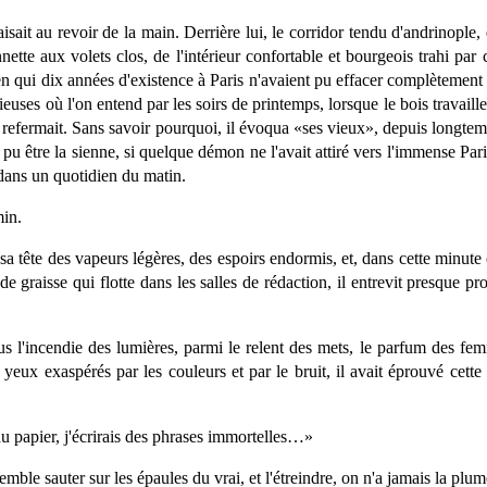
sait au revoir de la main. Derrière lui, le corridor tendu d'andrinople,
ette aux volets clos, de l'intérieur confortable et bourgeois trahi par
en qui dix années d'existence à Paris n'avaient pu effacer complètement
ieuses où l'on entend par les soirs de printemps, lorsque le bois travaille
refermait. Sans savoir pourquoi, il évoqua «ses vieux», depuis longtemp
ait pu être la sienne, si quelque démon ne l'avait attiré vers l'immense Pa
 dans un quotidien du matin.
min.
s sa tête des vapeurs légères, des espoirs endormis, et, dans cette minute 
 de graisse qui flotte dans les salles de rédaction, il entrevit presque pr
us l'incendie des lumières, parmi le relent des mets, le parfum des fem
es yeux exaspérés par les couleurs et par le bruit, il avait éprouvé cet
du papier, j'écrirais des phrases immortelles…»
mble sauter sur les épaules du vrai, et l'étreindre, on n'a jamais la pl