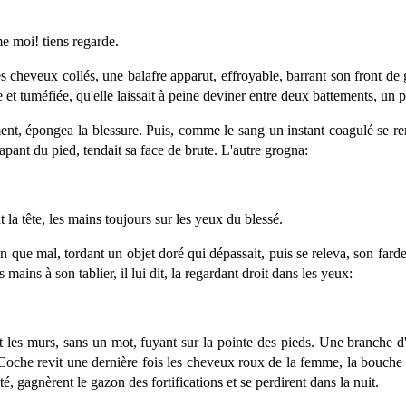
e moi! tiens regarde.
s cheveux collés, une balafre apparut, effroyable, barrant son front de 
e et tuméfiée, qu'elle laissait à peine deviner entre deux battements, un p
nt, épongea la blessure. Puis, comme le sang un instant coagulé se rem
tapant du pied, tendait sa face de brute. L'autre grogna:
a tête, les mains toujours sur les yeux du blessé.
ien que mal, tordant un objet doré qui dépassait, puis se releva, son far
mains à son tablier, il lui dit, la regardant droit dans les yeux:
nt les murs, sans un mot, fuyant sur la pointe des pieds. Une branche d'a
 Coche revit une dernière fois les cheveux roux de la femme, la bouche t
é, gagnèrent le gazon des fortifications et se perdirent dans la nuit.