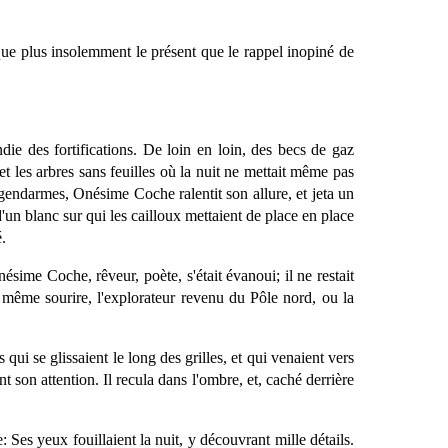
voque plus insolemment le présent que le rappel inopiné de
ndie des fortifications. De loin en loin, des becs de gaz
et les arbres sans feuilles où la nuit ne mettait même pas
 gendarmes, Onésime Coche ralentit son allure, et jeta un
, d'un blanc sur qui les cailloux mettaient de place en place
.
ésime Coche, rêveur, poète, s'était évanoui; il ne restait
e même sourire, l'explorateur revenu du Pôle nord, ou la
es qui se glissaient le long des grilles, et qui venaient vers
nt son attention. Il recula dans l'ombre, et, caché derrière
: Ses yeux fouillaient la nuit, y découvrant mille détails.