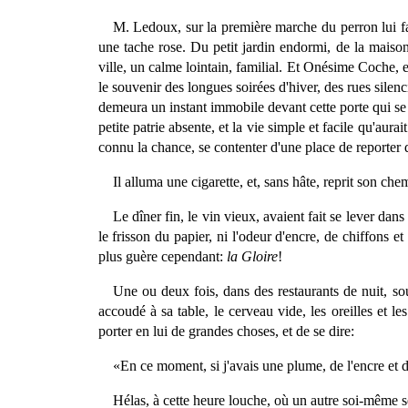
M. Ledoux, sur la première marche du perron lui fai
une tache rose. Du petit jardin endormi, de la maisonn
ville, un calme lointain, familial. Et Onésime Coche, 
le souvenir des longues soirées d'hiver, des rues silenc
demeura un instant immobile devant cette porte qui se 
petite patrie absente, et la vie simple et facile qu'aur
connu la chance, se contenter d'une place de reporter
Il alluma une cigarette, et, sans hâte, reprit son che
Le dîner fin, le vin vieux, avaient fait se lever dan
le frisson du papier, ni l'odeur d'encre, de chiffons et
plus guère cependant:
la Gloire
!
Une ou deux fois, dans des restaurants de nuit, so
accoudé à sa table, le cerveau vide, les oreilles et l
porter en lui de grandes choses, et de se dire:
«En ce moment, si j'avais une plume, de l'encre et 
Hélas, à cette heure louche, où un autre soi-même se