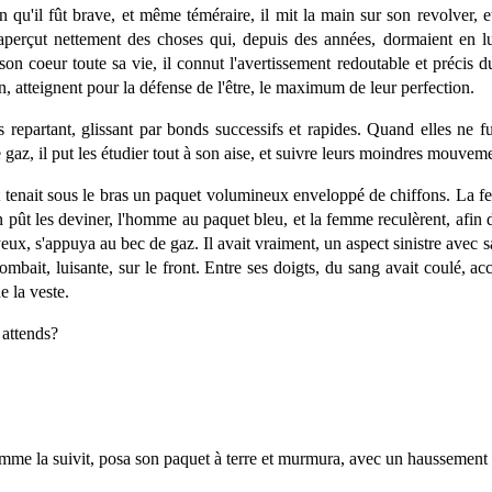
n qu'il fût brave, et même téméraire, il mit la main sur son revolver, e
 aperçut nettement des choses qui, depuis des années, dormaient en lu
on coeur toute sa vie, il connut l'avertissement redoutable et précis d
, atteignent pour la défense de l'être, le maximum de leur perfection.
 repartant, glissant par bonds successifs et rapides. Quand elles ne fur
e gaz, il put les étudier tout à son aise, et suivre leurs moindres mouvem
tenait sous le bras un paquet volumineux enveloppé de chiffons. La femm
 pût les deviner, l'homme au paquet bleu, et la femme reculèrent, afin d
 yeux, s'appuya au bec de gaz. Il avait vraiment, un aspect sinistre avec 
bait, luisante, sur le front. Entre ses doigts, du sang avait coulé, acc
 la veste.
 attends?
homme la suivit, posa son paquet à terre et murmura, avec un haussement 