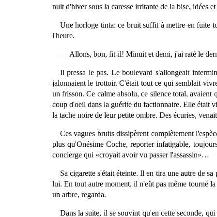
nuit d'hiver sous la caresse irritante de la bise, idées 
Une horloge tinta: ce bruit suffit à mettre en fuite
l'heure.
— Allons, bon, fit-il! Minuit et demi, j'ai raté le d
Il pressa le pas. Le boulevard s'allongeait intermi
jalonnaient le trottoir. C'était tout ce qui semblait v
un frisson. Ce calme absolu, ce silence total, avaien
coup d'oeil dans la guérite du factionnaire. Elle était v
la tache noire de leur petite ombre. Des écuries, vena
Ces vagues bruits dissipèrent complètement l'espèce d
plus qu'Onésime Coche, reporter infatigable, toujours
concierge qui «croyait avoir vu passer l'assassin»…
Sa cigarette s'était éteinte. Il en tira une autre de sa
lui. En tout autre moment, il n'eût pas même tourné la tê
un arbre, regarda.
Dans la suite, il se souvint qu'en cette seconde, qui