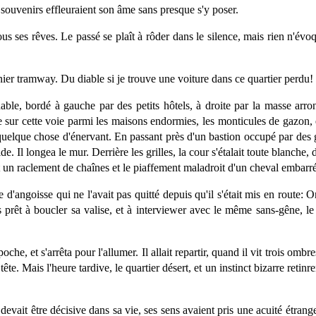
et souvenirs effleuraient son âme sans presque s'y poser.
 tous ses rêves. Le passé se plaît à rôder dans le silence, mais rien n'é
ernier tramway. Du diable si je trouve une voiture dans ce quartier perdu!
nable, bordé à gauche par des petits hôtels, à droite par la masse arro
ivre sur cette voie parmi les maisons endormies, les monticules de gazon, 
t quelque chose d'énervant. En passant près d'un bastion occupé par des
ide. Il longea le mur. Derrière les grilles, la cour s'étalait toute blanche
it un raclement de chaînes et le piaffement maladroit d'un cheval embarré
'angoisse qui ne l'avait pas quitté depuis qu'il s'était mis en route: On
 prêt à boucler sa valise, et à interviewer avec le même sans-gêne, l
 poche, et s'arrêta pour l'allumer. Il allait repartir, quand il vit trois ombr
te. Mais l'heure tardive, le quartier désert, et un instinct bizarre retinre
 devait être décisive dans sa vie, ses sens avaient pris une acuité étrange