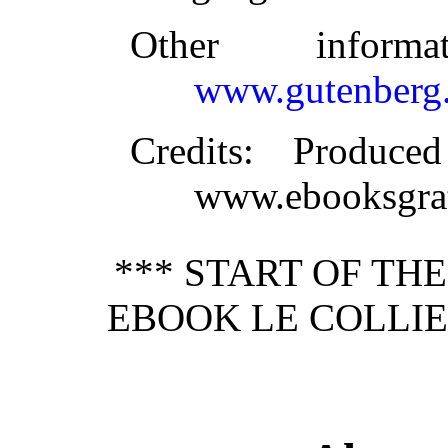
Other inform
www.gutenberg.
Credits
: Produce
www.ebooksgrat
*** START OF TH
EBOOK LE COLLIER