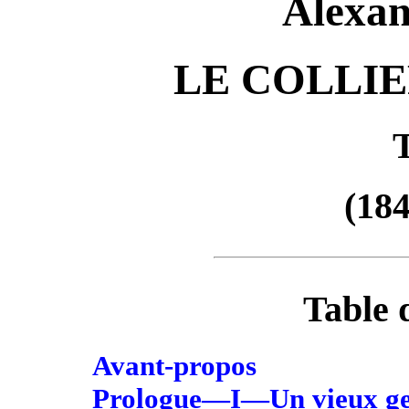
Alexa
LE COLLIE
(18
Table 
Avant-propos
Prologue—I—Un vieux gen