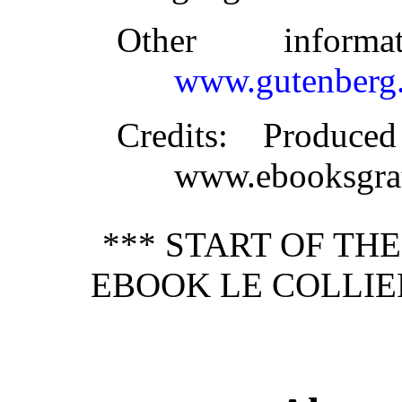
Other inform
www.gutenberg.
Credits
: Produce
www.ebooksgrat
*** START OF TH
EBOOK LE COLLIER