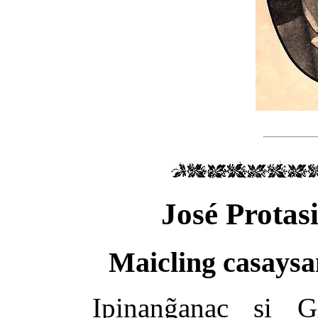
José Protas
Maicling casays
Ipinang̃anac si
G