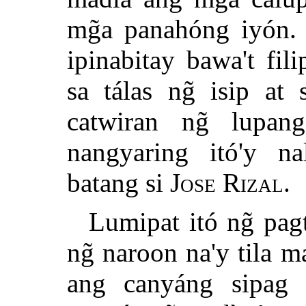
mg̃a panahóng iyón. 
ipinabitay bawa't fi
sa tálas ng̃ isip at
catwiran ng̃ lupan
nangyaring itó'y n
batang si
Jose Rizal
.
Lumipat itó ng̃ pag
ng̃ naroon na'y tila 
ang canyáng sipag s