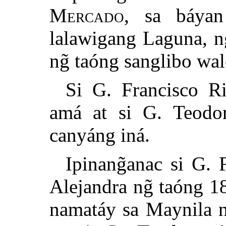
Mercado
, sa báyan
lalawigang Laguna, ng
ng̃ taóng sanglibo wa
Si G. Francisco R
amá at si G. Teodo
canyáng iná.
Ipinang̃anac si G. 
Alejandra ng̃ taóng 1
namatáy sa Maynila ng