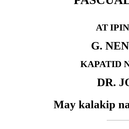
AT IPI
G. NE
KAPATID 
DR. J
May kalakip n