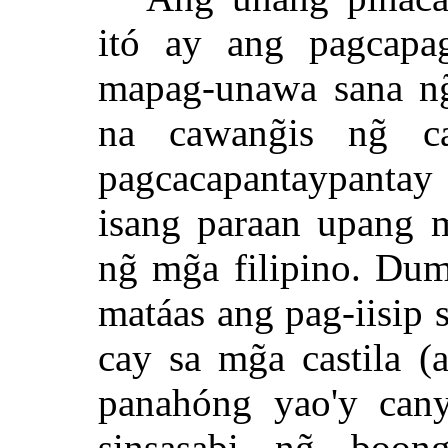
itó ay ang pagcapa
mapag-unawa sana ng
na cawang̃is ng̃ 
pagcacapantaypantay 
isang paraan upang 
ng̃ mg̃a filipino. Du
matáas ang pag-iisip s
cay sa mg̃a castila (
panahóng yao'y cany
sinsasabi ng̃ boon