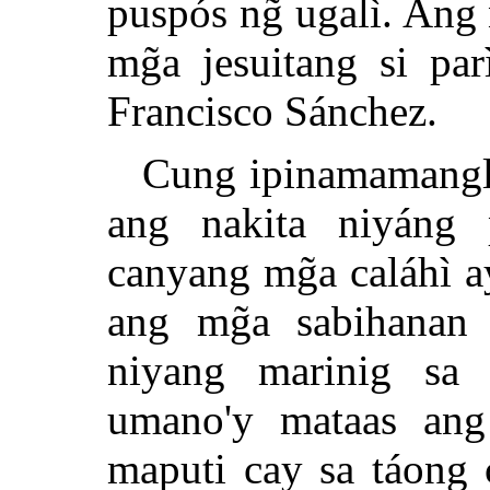
puspós ng̃ ugalì. Ang
mg̃a jesuitang si pa
Francisco Sánchez.
Cung ipinamamangl
ang nakita niyáng 
canyang mg̃a caláhì a
ang mg̃a sabihanan 
niyang marinig sa
umano'y mataas ang 
maputi cay sa táong 