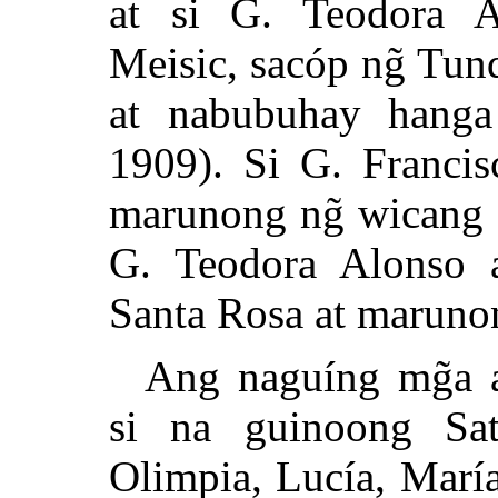
at si G. Teodora A
Meisic, sacóp ng̃ Tun
at nabubuhay hanga 
1909). Si G. Francis
marunong ng̃ wicang ca
G. Teodora Alonso a
Santa Rosa at marunon
Ang naguíng mg̃a a
si na guinoong Satu
Olimpia, Lucía, María