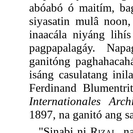
abóabó ó maitím, bag
siyasatin mulâ noon,
inaacála niyáng lihí
pagpapalagáy. Napa
ganitóng paghahacah
isáng casulatang inil
Ferdinand Blumentri
Internationales Arc
1897, na ganitó ang s
"Sinabi ni
Rizal
, n