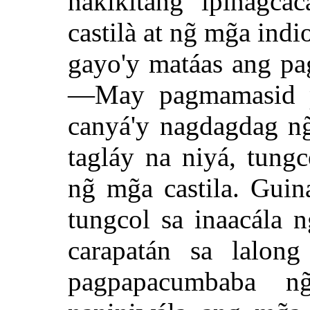
nakikitang ipinagca
castilà at ng̃ mg̃a ind
gayo'y matáas ang pag
—May pagmamasid p
canyá'y nagdagdag ng̃
tagláy na niyá, tungc
ng̃ mg̃a castila. Gu
tungcol sa inaacála n
carapatán sa lalong
pagpapacumbaba 