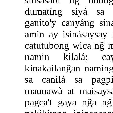
dumatíng siyá sa 
ganito'y canyáng sin
amin ay isinásaysay 
catutubong wica ng̃ m
namin kilalá; ca
kinakailang̃an namin
sa canilá sa pagpi
maunawà at maisaysá
pagca't gaya ng̃a ng