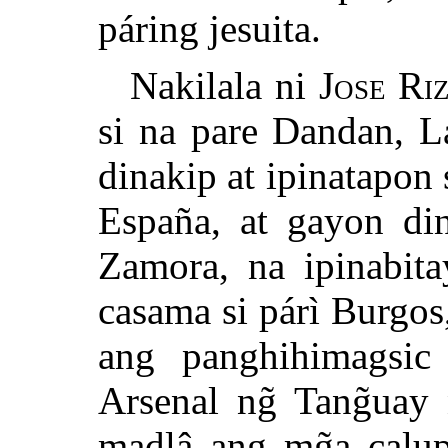
páring jesuita.
Nakilala ni
Jose Ri
si na pare Dandan, 
dinakip at ipinatapon 
España, at gayon din
Zamora, na ipinabita
casama si párì Burgos
ang panghihimagsic
Arsenal ng̃ Tang̃uay
madlâ ang mg̃a calup