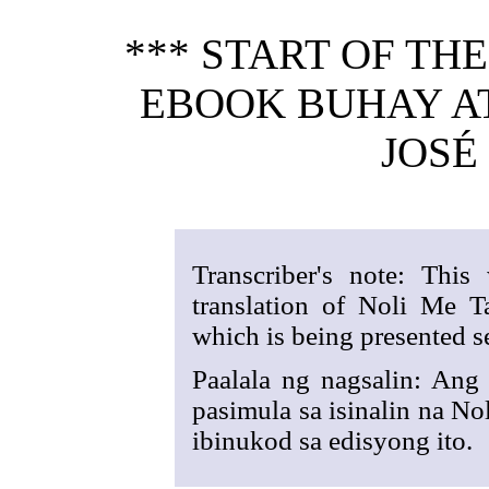
*** START OF TH
EBOOK BUHAY AT
JOSÉ
Transcriber's note: Thi
translation of Noli Me T
which is being presented se
Paalala ng nagsalin: Ang 
pasimula sa isinalin na N
ibinukod sa edisyong ito.