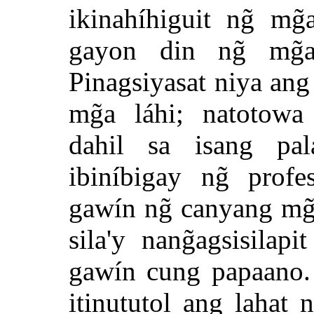
ikinahíhiguit ng̃ mg
gayon din ng̃ mg̃
Pinagsiyasat niya an
mg̃a láhi; natotowa
dahil sa isang pal
ibiníbigay ng̃ prof
gawín ng̃ canyang mg
sila'y nang̃agsisila
gawín cung papaano. 
itinututol ang lahat n