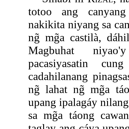
totoo ang canyang
nakikita niyang sa c
ng̃ mg̃a castilà, dáh
Magbuhat niyao'y
pacasiyasatin cu
cadahilanang pinagsas
ng̃ lahat ng̃ mg̃a t
upang ipalagáy nilang 
sa mg̃a táong cawang
taglay ang cáya upan