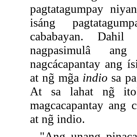
pagtatagumpay niyang
isáng pagtatagum
cababayan. Dahil 
nagpasimulâ ang 
nagcácapantay ang ís
at ng̃ mg̃a
indio
sa pa
At sa lahat ng̃ ito
magcacapantay ang ca
at ng̃ indio.
"Ang unang pinacab