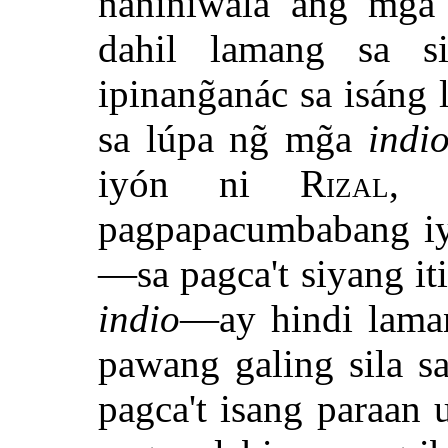
naniniwála ang mg̃a
dahil lamang sa s
ipinang̃anác sa isáng
sa lúpa ng̃ mg̃a
indi
iyón ni
Rizal
, 
pagpapacumbabang iy
—sa pagca't siyang iti
indio
—ay hindi laman
pawang galing sila s
pagca't isang paraan 