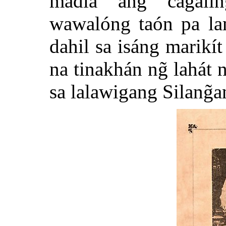
madla ang cagalin
wawalóng taón pa la
dahil sa isáng marikí
na tinakhán ng̃ lahát
sa lalawigang Silang̃a