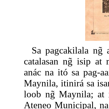
Sa pagcakilala ng̃
catalasan ng̃ isip at
anác na itó sa pag-aa
Maynila, itinirá sa i
loob ng̃ Maynila; at
Ateneo Municipal, na