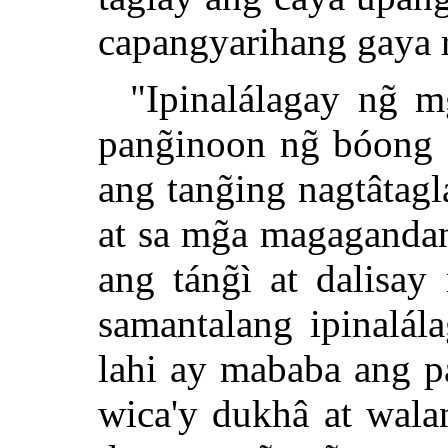
capangyarihang gaya r
"Ipinalálagay ng̃ m
pang̃inoon ng̃ bóong d
ang tang̃ing nagtâtag
at sa mg̃a magagandan
ang táng̃ì at dalisay
samantalang ipinalál
lahi ay mababa ang p
wica'y dukhâ at wal