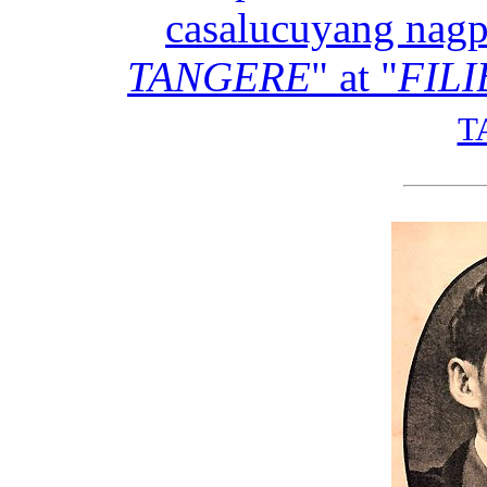
casalucuyang nagp
TANGERE
" at "
FIL
T