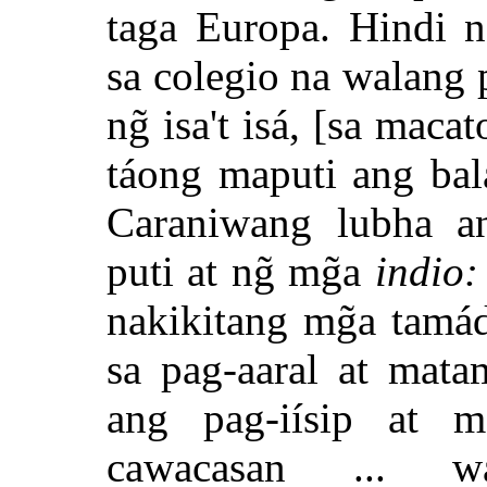
taga Europa. Hindi n
sa colegio na walang 
ng̃ isa't isá, [sa maca
táong maputi ang bal
Caraniwang lubha an
puti at ng̃ mg̃a
indio:
nakikitang mg̃a tamá
sa pag-aaral at mata
ang pag-iísip at m
cawacasan ... wa