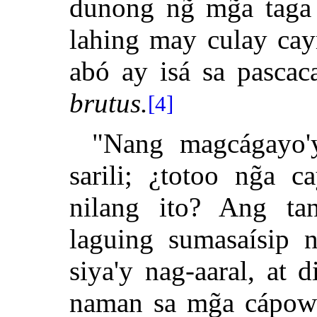
dunong ng̃ mg̃a taga
lahing may culay cay
abó ay isá sa pascac
brutus.
[4]
"Nang magcágayo'
sarili; ¿totoo ng̃a 
nilang ito? Ang ta
laguing sumasaísip 
siya'y nag-aaral, at
naman sa mg̃a cápowà