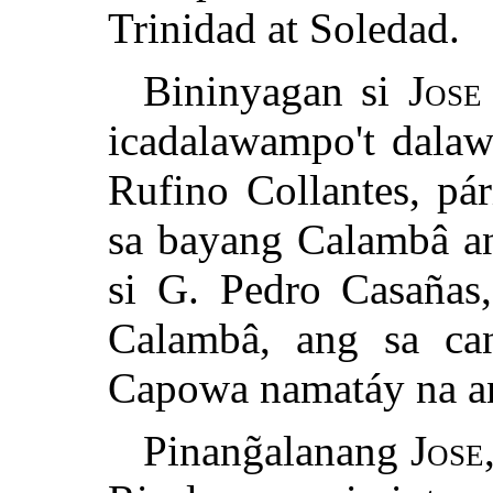
Trinidad at Soledad.
Bininyagan si
Jose
icadalawampo't dalaw
Rufino Collantes, pár
sa bayang Calambâ an
si G. Pedro Casañas,
Calambâ, ang sa can
Capowa namatáy na an
Pinang̃alanang
Jose