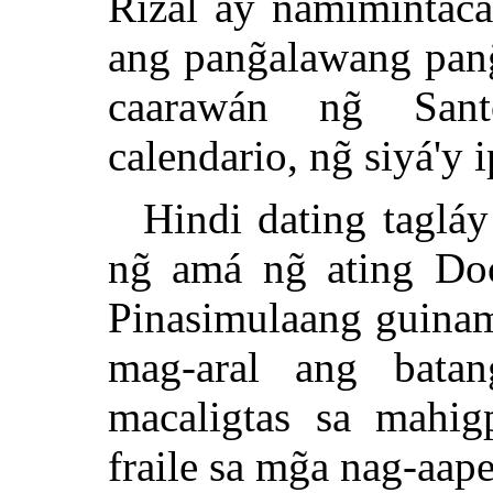
Rizal ay namimintacas
ang pang̃alawang pan
caarawán ng̃ San
calendario, ng̃ siyá'y 
Hindi dating tagláy
ng̃ amá ng̃ ating D
Pinasimulaang guinam
mag-aral ang bat
macaligtas sa mahig
fraile sa mg̃a nag-aap