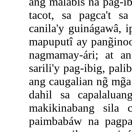
ang malabis na pag-ib
tacot, sa pagca't s
canila'y guinágawâ, i
mapuputî ay pang̃inoo
nagmamay-ári; at an
sarili'y pag-ibig, pal
ang caugalian ng̃ mg
dahil sa capalaluan
makikinabang sila c
paimbabáw na pagpa