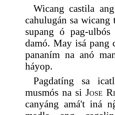
Wicang castila an
cahulugán sa wicang 
supang ó pag-ulbós 
damó. May isá pang 
pananím na anó man
háyop.
Pagdatíng sa icat
musmós na si
Jose R
canyáng amá't iná ng