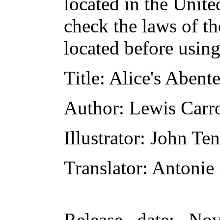
located in the Unite
check the laws of t
located before usin
Title
: Alice's Aben
Author
: Lewis Carro
Illustrator
: John Ten
Translator
: Antoni
Release date
: Nov