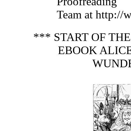
Proofreading
Team at http://
*** START OF TH
EBOOK ALICE
WUNDE