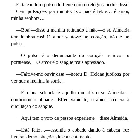
—E, tateando o pulso de Irene com o relogio aberto, disse:
—Cem pulsações por minuto. Isto não é febre… é amor,
minha senhora…
—Boa!—disse a menina retirando a mão—o sr. Almeida
tem lembranças! O amor sente-se no coração, não é no
pulso.
—O pulso é o denunciante do coração—retrucou o
portuense.—O amor é o sangue mais apressado.
—Faltava-me ouvir essa!—notou D. Helena jubilosa por
ver que a menina já sorria.
—Em boa sciencia é aquillo que diz o sr. Almeida—
confirmou o abbade—Effectivamente, o amor accelera a
circulação do sangue.
—Aqui tem o voto de pessoa experiente—disse Almeida.
—Está feito…—assentiu o abbade dando á cabeça trez
ligeiras demonstrações de consentimento.