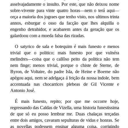
asselvajadamente o insulto. Por este, que não deixou nome
sobre-vivente para vinte quatro horas—nem o terá aqui—
orça a maioria dos jograes que tenho visto, nos ultimos trinta
annos, esburgar o osso da facção que lhes alquilla o
engenho detrahidor, e acabarem antes da geração que os
galardoou com a moeda falsa das rizadas.
O satyrico de sala e botequim é mais funesto e menos
trivial que o politico; mais funesto por que vulnéra
melindres—coisa que o callôso peito da politica não tem
nem finge; menos trivial, porque o chiste de Sterne, de
Byron, de Voltaire, do padre Isla, de Heine e Boerne não
apégou aqui, nem se adelgaça á feição da nossa indole, bem
accentuada nas chocarrices plebeas de Gil Vicente e
Antonio José.
É mais funesto, repito; por que me occorre hoje,
regressando das Caldas de Vizella, uma historia funestissima
de que só eu posso lembrar me. Duas chalaças terçadas
entre dois amigos, cavaram sepulturas de vidas e honras. Se
as novellas podessem ensinar alguma coisa, corrigindo