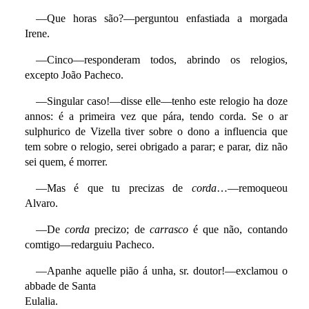
—Que horas são?—perguntou enfastiada a morgada
Irene.
—Cinco—responderam todos, abrindo os relogios,
excepto João Pacheco.
—Singular caso!—disse elle—tenho este relogio ha doze
annos: é a primeira vez que pára, tendo corda. Se o ar
sulphurico de Vizella tiver sobre o dono a influencia que
tem sobre o relogio, serei obrigado a parar; e parar, diz não
sei quem, é morrer.
—Mas é que tu precizas de
corda
…—remoqueou
Alvaro.
—De
corda
precizo; de
carrasco
é que não, contando
comtigo—redarguiu Pacheco.
—Apanhe aquelle pião á unha, sr. doutor!—exclamou o
abbade de Santa
Eulalia.