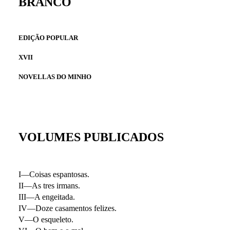
BRANCO
EDIÇÃO POPULAR
XVII
NOVELLAS DO MINHO
VOLUMES PUBLICADOS
I—Coisas espantosas.
II—As tres irmans.
III—A engeitada.
IV—Doze casamentos felizes.
V—O esqueleto.