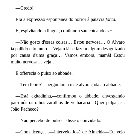
—Credo!
Era a expressão espontanea do horror á palavra
forca
.
E, espivitando a lingua, continuou saracoteando se:
—Não gosto d'essas coisas… Estou nervosa… O Alvaro
ia pallido e tremulo… Vejam lá se fazem algum desaguizado
por causa d'uma graça… Vamos embora, mamã! Estou
muito nervosa… veja…
E offerecia o pulso ao abbade.
—Tem febre?—perguntou a mãe alvoraçada ao abbade.
—Está agitadinha,—confirmou o abbade, envesgando
para nós os olhos zarolhos de velhacaria—Quer palpar, sr.
João Pacheco?
—Não percebo de pulso—disse o convidado.
—Com licença…—interveio José de Almeida—Eu vejo