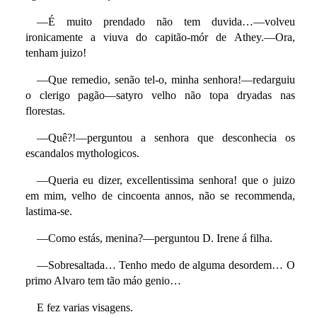
—É muito prendado não tem duvida…—volveu
ironicamente a viuva do capitão-mór de Athey.—Ora,
tenham juizo!
—Que remedio, senão tel-o, minha senhora!—redarguiu
o clerigo pagão—satyro velho não topa dryadas nas
florestas.
—Quê?!—perguntou a senhora que desconhecia os
escandalos mythologicos.
—Queria eu dizer, excellentissima senhora! que o juizo
em mim, velho de cincoenta annos, não se recommenda,
lastima-se.
—Como estás, menina?—perguntou D. Irene á filha.
—Sobresaltada… Tenho medo de alguma desordem… O
primo Alvaro tem tão máo genio…
E fez varias visagens.