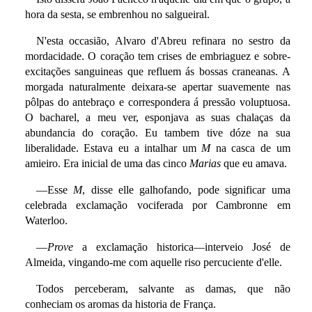
hora da sesta, se embrenhou no salgueiral.
N'esta occasião, Alvaro d'Abreu refinara no sestro da
mordacidade. O coração tem crises de embriaguez e sobre-
excitações sanguineas que refluem ás bossas craneanas. A
morgada naturalmente deixara-se apertar suavemente nas
pôlpas do antebraço e correspondera á pressão voluptuosa.
O bacharel, a meu ver, esponjava as suas chalaças da
abundancia do coração. Eu tambem tive dóze na sua
liberalidade. Estava eu a intalhar um
M
na casca de um
amieiro. Era inicial de uma das cinco
Marias
que eu amava.
—Esse
M
, disse elle galhofando, pode significar uma
celebrada exclamação vociferada por Cambronne em
Waterloo.
—
Prove
a exclamação historica—interveio José de
Almeida, vingando-me com aquelle riso percuciente d'elle.
Todos perceberam, salvante as damas, que não
conheciam os aromas da historia de França.