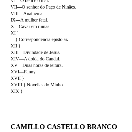
VI—O bem e o mal.
VII—O senhor do Paço de Ninães.
VIII—Anathema.
IX—A mulher fatal.
X—Cavar em ruinas
XI }
} Correspondencia epistolar.
XII }
XIII—Divindade de Jesus.
XIV—A doida do Candal.
XV—Duas horas de leitura.
XVI—Fanny.
XVII }
XVIII } Novellas do Minho.
XIX }
CAMILLO CASTELLO BRANCO