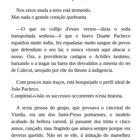
Nos eixos muda a terra está tremendo,
Mas nada o grande coração quebranta.
—O que eu collijo d'esses versos—dizia o soda
transportada senhora—é que o bravo Duarte Pacheco
espatifou muito indio, fez espadanar muito sangue de povos
que defendiam o seu lar, e nunca vieram aqui attacar o
nosso. Ora, a providencia castigou o
Achilles lusitano
,
baixando o a tragar na barra dos desvalidos a miseria do rei
de Calecut, arrojado por elle do throno á indigencia.
Com poucos mais traços, está bosquejado o perfil ideal de
João Pacheco.
Completal-o-hão os successos occorrentes n'esta historia.
A sexta pessoa do grupo, que povoava o cinceiral do
Vizella, era um dos
Saint-Preux
portuenses, o modelo
acabado da belleza varonil, já passante dos trinta e cinco
annos, cançado, mas fingindo que amava sempre porque era
deveras querido. Não sei se elle, á imitação do marselhez