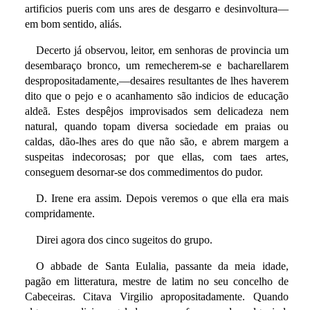
artificios pueris com uns ares de desgarro e desinvoltura—
em bom sentido, aliás.
Decerto já observou, leitor, em senhoras de provincia um
desembaraço bronco, um remecherem-se e bacharellarem
despropositadamente,—desaires resultantes de lhes haverem
dito que o pejo e o acanhamento são indicios de educação
aldeã. Estes despêjos improvisados sem delicadeza nem
natural, quando topam diversa sociedade em praias ou
caldas, dão-lhes ares do que não são, e abrem margem a
suspeitas indecorosas; por que ellas, com taes artes,
conseguem desornar-se dos commedimentos do pudor.
D. Irene era assim. Depois veremos o que ella era mais
compridamente.
Direi agora dos cinco sugeitos do grupo.
O abbade de Santa Eulalia, passante da meia idade,
pagão em litteratura, mestre de latim no seu concelho de
Cabeceiras. Citava Virgilio apropositadamente. Quando