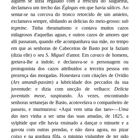
alguem se dizia regalado com a frescura do salgueiral,
declamava um trecho das
Églogas
em que havia
sálices
. Ao
sentar-se na corcova do tronco retorcido de um amieiro,
exclamava sempre, sibilando as delicias do meio-grosso:
sub
tegmine
. Tinha rheumatismo e contava muitos cazos
milagrosos d'aquellas aguas, e outros cazos de amores que
alli passaram, quando elle acompanhava sua mãe, no tempo
em que as senhoras de Cabeceiras de Basto por la faziam
(dizia elle) o seu
S. Miguel
d'amor. Em
cavaco
de homens,
gretava-lhe a indole, e declarava-se o personagem ou
protogonista dos cazos attribuidos a terceira pessoa em
prezença das morgadas. Honestava com citações de Ovidio
(
Ars amandi-passim
) a lubricidade dos peccados da sua
juventude: e dizia com uncção de velhaco:
Delicta
juventutis meoe
, suspirando. Ás vezes, encontrando
senhoras sertanejas de Basto, acotovelava o companheiro de
passeio, e murmurava: «Aqui vem uma das taes»—
Uma
das taes
vinha a ser uma das suas amadas, de 1825, a
sylphide que elle havia ensinado a dançar o minuete e a
gavota com outras prendas, e não dava agora, no pizar
coixo e na gordura fôfa, o minimo vislumbre de ter sido