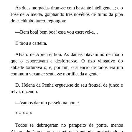
As duas morgadas riram-se com bastante intelligencia; e o
José de Almeida, golphando tres novêllos de fumo da pipa
do cachimbo turco, regougou:
—Bem boa! bem boa! essa vou escrevel-a…
E tirou a carteira.
Alvaro de Abreu enfiou. As damas fitavam-no de modo
que o esporeavam a desforrar-se. O rizo vingativo do
abbade torturava o; e, por fim, o silencio de todos era um
commum vexame: sentia-se mortificada a gente.
D. Helena da Penha ergueu-se do seu frouxel de junco e
relva, dizendo:
—Vamos dar um passeio na ponte.
* * * * *
Todos se debruçaram no parapeito da ponte, menos
Alvaro de Abreu, que se retirou á entrada, pretextando o