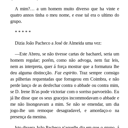
A mim?… a um homem muito diverso que ha vinte e
quatro annos tinha o meu nome, e esse tal era o ultimo do
grupo.
* * * * *
Dizia João Pacheco a José de Almeida uma vez:
—Este Abreu, se não tivesse cartas de bacharel, seria um
homem regular; porém, como não advoga, nem faz leis,
nem as interpreta, quer á força mostrar que a formatura lhe
deu alguma distincção.
Faz espirito
. Traz sempre comsigo
as pilherias requentadas que forrageou em Coimbra, e não
perde lanço de as desfechar contra o abbade ou contra mim,
se D. Irene lh'as pode victoriar com o sorriso parvoeirão. Eu
já lhe disse que os seus gracejos incommodavam o abbade e
me não lisongeavam a mim. Se não se emendar, um dia
jogo-lhe um remoque desagradavel, e amordaço-o na
presença da menina.
Isto dissera João Pacheco n'aquelle dia em que o grupo, á