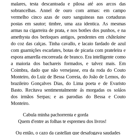
malares, testa descantoada e pilosa até aos arcos das
sobrancelhas. Annel de ouro com armas: em campo
vermelho cinco azas de ouro sanguineas nas cortaduras
postas em sautor; timbre, uma aza identica. As mesmas
armas na cigarreira de prata, e nos botões dos punhos, e na
amethysta dos berloques antigos, pendentes em
châtelaine
do coz das calças. Tinha cavallo, e lacaio fardado de azul
com guarnições escarlates, botas de picaria com prateleira e
espora amarella encorreada de branco. Era intelligente como
a maioria dos bachareis formados, e talvez mais. Em
Coimbra, dado que não versejasse, era da roda do Couto
Monteiro, do Luiz de Bessa Correia, do João de Lemos, do
brazileiro Gonçalves Dias, do Lima poeta e de Evaristo
Basto. Recitava sentimentalmente ás morgadas os soláos
dos irmãos Serpas; e as parodias do Bessa e Couto
Monteiro.
Cabula minha pachorrenta e gorda
Quem d'entre as folhas te espremeu dos livros!
Ou então, o cazo da castellan que desafogava saudades