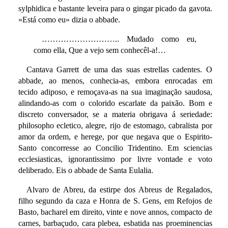
sylphidica e bastante leveira para o gingar picado da gavota.
«Está como eu» dizia o abbade.
……………………….. Mudado como eu,
como ella, Que a vejo sem conhecêl-a!…
Cantava Garrett de uma das suas estrellas cadentes. O
abbade, ao menos, conhecia-as, embora enrocadas em
tecido adiposo, e remoçava-as na sua imaginação saudosa,
alindando-as com o colorido escarlate da paixão. Bom e
discreto conversador, se a materia obrigava á seriedade:
philosopho ecletico, alegre, rijo de estomago, cabralista por
amor da ordem, e herege, por que negava que o Espirito-
Santo concorresse ao Concilio Tridentino. Em sciencias
ecclesiasticas, ignorantissimo por livre vontade e voto
deliberado. Eis o abbade de Santa Eulalia.
Alvaro de Abreu, da estirpe dos Abreus de Regalados,
filho segundo da caza e Honra de S. Gens, em Refojos de
Basto, bacharel em direito, vinte e nove annos, compacto de
carnes, barbaçudo, cara plebea, esbatida nas proeminencias