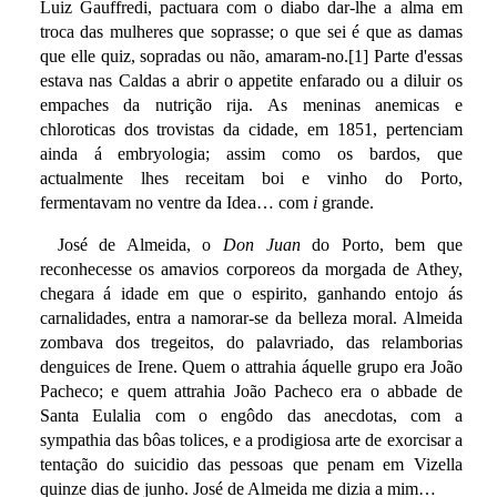
Luiz Gauffredi, pactuara com o diabo dar-lhe a alma em
troca das mulheres que soprasse; o que sei é que as damas
que elle quiz, sopradas ou não, amaram-no.[1] Parte d'essas
estava nas Caldas a abrir o appetite enfarado ou a diluir os
empaches da nutrição rija. As meninas anemicas e
chloroticas dos trovistas da cidade, em 1851, pertenciam
ainda á embryologia; assim como os bardos, que
actualmente lhes receitam boi e vinho do Porto,
fermentavam no ventre da Idea… com
i
grande.
José de Almeida, o
Don Juan
do Porto, bem que
reconhecesse os amavios corporeos da morgada de Athey,
chegara á idade em que o espirito, ganhando entojo ás
carnalidades, entra a namorar-se da belleza moral. Almeida
zombava dos tregeitos, do palavriado, das relamborias
denguices de Irene. Quem o attrahia áquelle grupo era João
Pacheco; e quem attrahia João Pacheco era o abbade de
Santa Eulalia com o engôdo das anecdotas, com a
sympathia das bôas tolices, e a prodigiosa arte de exorcisar a
tentação do suicidio das pessoas que penam em Vizella
quinze dias de junho. José de Almeida me dizia a mim…