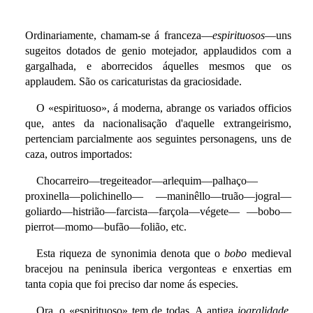
Ordinariamente, chamam-se á franceza—
espirituosos
—uns
sugeitos dotados de genio motejador, applaudidos com a
gargalhada, e aborrecidos áquelles mesmos que os
applaudem. São os caricaturistas da graciosidade.
O «espirituoso», á moderna, abrange os variados officios
que, antes da nacionalisação d'aquelle extrangeirismo,
pertenciam parcialmente aos seguintes personagens, uns de
caza, outros importados:
Chocarreiro—tregeiteador—arlequim—palhaço—
proxinella—polichinello— —maninêllo—truão—jogral—
goliardo—histrião—farcista—farçola—végete— —bobo—
pierrot—momo—bufão—folião, etc.
Esta riqueza de synonimia denota que o
bobo
medieval
bracejou na peninsula iberica vergonteas e enxertias em
tanta copia que foi preciso dar nome ás especies.
Ora, o «espirituoso» tem de todas. A antiga
jogralidade
,