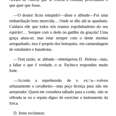
que quer que fosse.
—O doutor ficou entupido!—disse o abbade—Foi uma
embarrilação bem merecida… Onde se dão ahi se apanham.
Cuidava elle que todos nós eramos espolinhadoiro do seu
espirito
!… Sempre com o dedo no gatilho da graçola! Uma
graça atura-se; mas estar sempre com o dente mordaz
arreganhado, isso é proprio dos botequins, em camaradagem
de estudantes e banaboias.
—Tem razão, sr. abbade—obtemperou D. Helena—mas,
a fallar o que é verdade, o sr. Pacheco respondeu muito
forte.
—Acceito a reprehensão de v. ex.^a—volveu
urbanamente o cavalheiro—mas peço licença para não me
arrepender. Quem me considera talhado para a
corda
, não se
offenda se eu o reputo digno de exercitar o instrumento da
forca.
D. Irene exclamou: