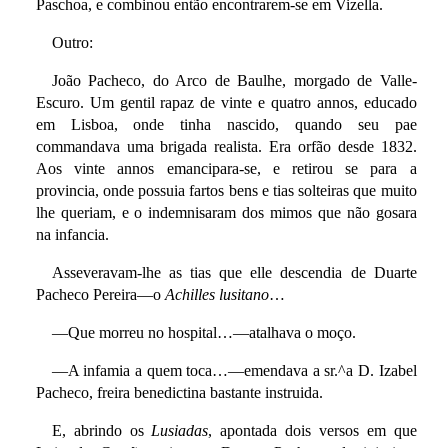
Paschoa, e combinou então encontrarem-se em Vizella.
Outro:
João Pacheco, do Arco de Baulhe, morgado de Valle-
Escuro. Um gentil rapaz de vinte e quatro annos, educado
em Lisboa, onde tinha nascido, quando seu pae
commandava uma brigada realista. Era orfão desde 1832.
Aos vinte annos emancipara-se, e retirou se para a
provincia, onde possuia fartos bens e tias solteiras que muito
lhe queriam, e o indemnisaram dos mimos que não gosara
na infancia.
Asseveravam-lhe as tias que elle descendia de Duarte
Pacheco Pereira—o
Achilles lusitano
…
—Que morreu no hospital…—atalhava o moço.
—A infamia a quem toca…—emendava a sr.^a D. Izabel
Pacheco, freira benedictina bastante instruida.
E, abrindo os
Lusiadas
, apontada dois versos em que