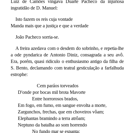
Luiz de Camões vingava Duarte Pacheco da injuriosa
ingratidão de D. Manuel:
Isto fazem os reis cuja vontade
Manda mais que a justiça e que a verdade
João Pacheco sorria-se.
A freira azedava com o desdem do sobrinho, e repetia-lhe
a ode pyndarica de Antonio Diniz, consagrada a seu avô.
Era, porém, quasi ridiculo o enthusiasmo antigo da filha de
S. Bento, declamando com teatral gesticulação a farfalhuda
estrophe:
Cem paráos torveados
D'onde por bocas mil brota Mavorte
Entre horrorosos brados,
Em fogo, em fumo, em sangue envolta a morte,
Zargunchos, frechas, que em choveiros vôam;
Elephantas bramindo a terra atrôam;
Neptuno da batalha ao som horrendo
No fundo mar se espanta;