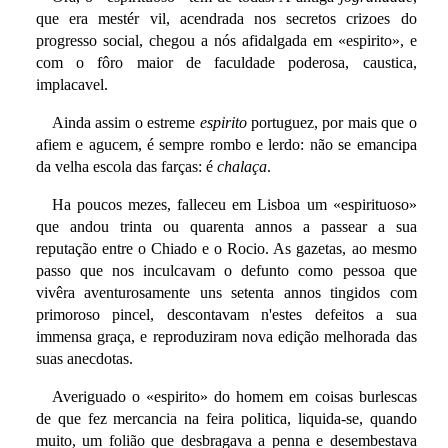
que era mestér vil, acendrada nos secretos crizoes do
progresso social, chegou a nós afidalgada em «espirito», e
com o fôro maior de faculdade poderosa, caustica,
implacavel.
Ainda assim o estreme
espirito
portuguez, por mais que o
afiem e agucem, é sempre rombo e lerdo: não se emancipa
da velha escola das farças: é
chalaça
.
Ha poucos mezes, falleceu em Lisboa um «espirituoso»
que andou trinta ou quarenta annos a passear a sua
reputação entre o Chiado e o Rocio. As gazetas, ao mesmo
passo que nos inculcavam o defunto como pessoa que
vivêra aventurosamente uns setenta annos tingidos com
primoroso pincel, descontavam n'estes defeitos a sua
immensa graça, e reproduziram nova edição melhorada das
suas anecdotas.
Averiguado o «espirito» do homem em coisas burlescas
de que fez mercancia na feira politica, liquida-se, quando
muito, um folião que desbragava a penna e desembestava