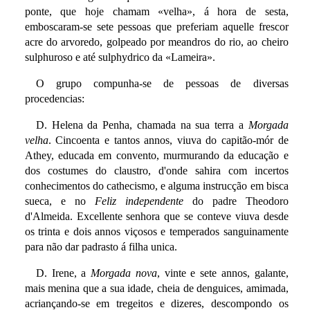
ponte, que hoje chamam «velha», á hora de sesta,
emboscaram-se sete pessoas que preferiam aquelle frescor
acre do arvoredo, golpeado por meandros do rio, ao cheiro
sulphuroso e até sulphydrico da «Lameira».
O grupo compunha-se de pessoas de diversas
procedencias:
D. Helena da Penha, chamada na sua terra a
Morgada
velha
. Cincoenta e tantos annos, viuva do capitão-mór de
Athey, educada em convento, murmurando da educação e
dos costumes do claustro, d'onde sahira com incertos
conhecimentos do cathecismo, e alguma instrucção em bisca
sueca, e no
Feliz independente
do padre Theodoro
d'Almeida. Excellente senhora que se conteve viuva desde
os trinta e dois annos viçosos e temperados sanguinamente
para não dar padrasto á filha unica.
D. Irene, a
Morgada nova
, vinte e sete annos, galante,
mais menina que a sua idade, cheia de denguices, amimada,
acriançando-se em tregeitos e dizeres, descompondo os