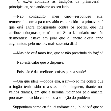
—V. ex.^a contradiz as tradições da primavera!—
principiei eu, sentando-me ao seu lado.
—Não contradigo, meu caro—respondeu ella,
removendo com a pá o rescaldo esmorecido—a primavera é
que está agora conspirando contra os poetas, que lhe
attribuem doçuras que não tem! Se o kalendario me não
desmentisse, estava em jurar que o janeiro d'este anno
augmentou, pelo menos, mais sessenta dias!
—Mas não está tanto frio, que se não prescinda do fogão!
—Não está calor que o dispense.
—Pois não é das melhores coisas para a saude!
—Ora que ideia!—oppoz ella, a rir—Não me consta que
o fogão tenha sido o assassino de ninguem, tirante nos
velhos dramas, em que a heroina ludibriada pelo amante,
procurava no acido carbonico a solução do problema.
Supponham como eu fiquei radiante de jubilo! Até que se