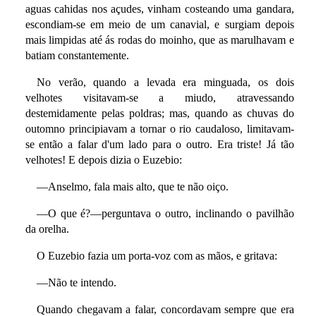
aguas cahidas nos açudes, vinham costeando uma gandara,
escondiam-se em meio de um canavial, e surgiam depois
mais limpidas até ás rodas do moinho, que as marulhavam e
batiam constantemente.
No verão, quando a levada era minguada, os dois
velhotes visitavam-se a miudo, atravessando
destemidamente pelas poldras; mas, quando as chuvas do
outomno principiavam a tornar o rio caudaloso, limitavam-
se então a falar d'um lado para o outro. Era triste! Já tão
velhotes! E depois dizia o Euzebio:
—Anselmo, fala mais alto, que te não oiço.
—O que é?—perguntava o outro, inclinando o pavilhão
da orelha.
O Euzebio fazia um porta-voz com as mãos, e gritava:
—Não te intendo.
Quando chegavam a falar, concordavam sempre que era