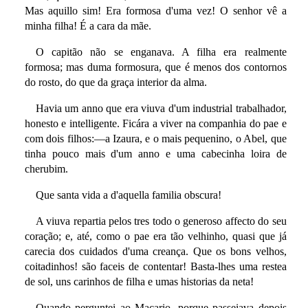
Mas aquillo sim! Era formosa d'uma vez! O senhor vê a
minha filha! É a cara da mãe.
O capitão não se enganava. A filha era realmente
formosa; mas duma formosura, que é menos dos contornos
do rosto, do que da graça interior da alma.
Havia um anno que era viuva d'um industrial trabalhador,
honesto e intelligente. Ficára a viver na companhia do pae e
com dois filhos:—a Izaura, e o mais pequenino, o Abel, que
tinha pouco mais d'um anno e uma cabecinha loira de
cherubim.
Que santa vida a d'aquella familia obscura!
A viuva repartia pelos tres todo o generoso affecto do seu
coração; e, até, como o pae era tão velhinho, quasi que já
carecia dos cuidados d'uma creança. Que os bons velhos,
coitadinhos! são faceis de contentar! Basta-lhes uma restea
de sol, uns carinhos de filha e umas historias da neta!
Quando perguntei ao Macario, porque passeiava depois