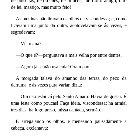
de pulseiras, de broches, de brincos, tudo oiro antigo, oiro
de lei, massiço, mas muito feio!
As meninas não tiravam os olhos da viscondessa; e, como
ficavam uma junto da outra, acotovelavam-se ás vezes, e
segredavam:
—Vê, mana?…
—O que é?—perguntava a mais velha por entre dentes.
—Agora já se não usa cuia! Ora repare.
A morgada falava do amanho das terras, do pezo da
derrama, e ás vezes para variar, dizia:
—Ora não estar cá pelo Santo Amaro! Havia de gostar. É
uma festa como poucas! Faça ideia, viscondessa: ha arraial
tres días, ha fogo preso, missa cantada, sermão…
E arregalando os olhos, e meneando pausadamente a
cabeça, exclamava: