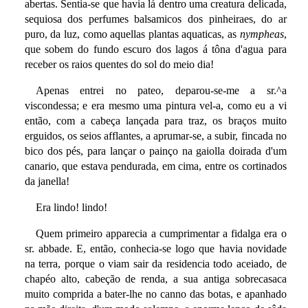
abertas. Sentia-se que havia lá dentro uma creatura delicada,
sequiosa dos perfumes balsamicos dos pinheiraes, do ar
puro, da luz, como aquellas plantas aquaticas, as
nympheas
,
que sobem do fundo escuro dos lagos á tôna d'agua para
receber os raios quentes do sol do meio dia!
Apenas entrei no pateo, deparou-se-me a sr.^a
viscondessa; e era mesmo uma pintura vel-a, como eu a vi
então, com a cabeça lançada para traz, os braços muito
erguidos, os seios afflantes, a aprumar-se, a subir, fincada no
bico dos pés, para lançar o painço na gaiolla doirada d'um
canario, que estava pendurada, em cima, entre os cortinados
da janella!
Era lindo! lindo!
Quem primeiro apparecia a cumprimentar a fidalga era o
sr. abbade. E, então, conhecia-se logo que havia novidade
na terra, porque o viam sair da residencia todo aceiado, de
chapéo alto, cabeção de renda, a sua antiga sobrecasaca
muito comprida a bater-lhe no canno das botas, e apanhado