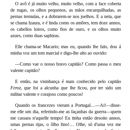
O avô é já muito velho, muito velho, com a face coberta
de rugas, os olhos pequenos, as mãos encarquilhadas, as
pernas tremulas, e a dobrarem-se nos joelhos. E a neta, que
se chama Izaura, e é linda como os amôres, tem doze annos,
os cabellos loiros, como fios de ouro, e os olhos muito
azues, como duas saphiras.
Elle chama-se Macario; mas eu, quando lhe falo, dou á
minha voz um tom marcial e digo-lhe alto ao ouvido:
—Como vae o nosso bravo capitão? Como passa o meu
valente capitão?
E então, na visinhança é mais conhecido pelo capitão
Feroz
, que foi a alcunha que lhe ficou, por ter sido um
militar valente e corajoso como poucos!
Quando os francezes vieram a Portugal…—Ai!—disse-
me elle um dia, referindo-me as façanhas da guerra—quem
me cassara n'aquelle tempo! Eu tinha então desoito annos,
umas pernas rijas, o ôlho fino!… Olhe, só d'uma vez me