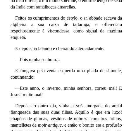
na mão direita, d'um modo solemne, o enorme lenço de sêda
da India com ramalhoças amarellas.
Feitos os cumprimentos do estylo, o sr. abbade sacava da
algibeira a sua caixa de tartaruga, e offerecia-a
respeitosamente á viscondessa, como signal da maxima
etiqueta.
E depois, ia falando e cheirando alternadamente.
—Pois minha senhora…
E fungava pela venta esquerda uma pitada de simonte,
continuando:
—Este anno, o inverno, minha senhora, correu mal! E
Jesus! muito mal!
Depois, ao outro dia, vinha a sr.^a morgada do areial
flanqueada das suas duas filhas. Aquillo é que era luxo!
chapéos de plumas, vestidos de nobreza com tres folhos,
mantelletes de
moir antique
, e então o bonito era a profusão