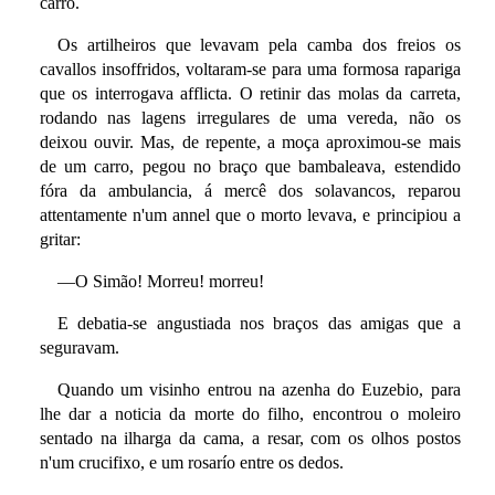
carro.
Os artilheiros que levavam pela camba dos freios os
cavallos insoffridos, voltaram-se para uma formosa rapariga
que os interrogava afflicta. O retinir das molas da carreta,
rodando nas lagens irregulares de uma vereda, não os
deixou ouvir. Mas, de repente, a moça aproximou-se mais
de um carro, pegou no braço que bambaleava, estendido
fóra da ambulancia, á mercê dos solavancos, reparou
attentamente n'um annel que o morto levava, e principiou a
gritar:
—O Simão! Morreu! morreu!
E debatia-se angustiada nos braços das amigas que a
seguravam.
Quando um visinho entrou na azenha do Euzebio, para
lhe dar a noticia da morte do filho, encontrou o moleiro
sentado na ilharga da cama, a resar, com os olhos postos
n'um crucifixo, e um rosarío entre os dedos.