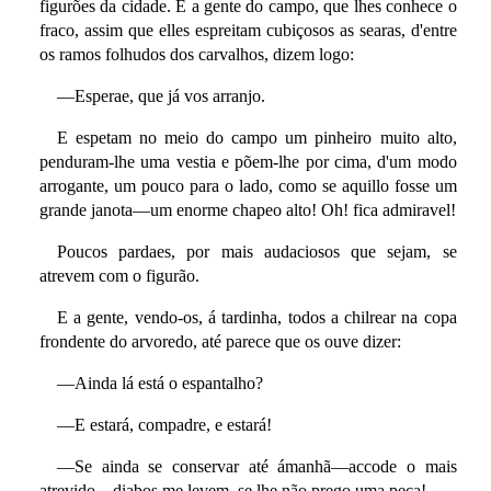
figurões da cidade. E a gente do campo, que lhes conhece o
fraco, assim que elles espreitam cubiçosos as searas, d'entre
os ramos folhudos dos carvalhos, dizem logo:
—Esperae, que já vos arranjo.
E espetam no meio do campo um pinheiro muito alto,
penduram-lhe uma vestia e põem-lhe por cima, d'um modo
arrogante, um pouco para o lado, como se aquillo fosse um
grande janota—um enorme chapeo alto! Oh! fica admiravel!
Poucos pardaes, por mais audaciosos que sejam, se
atrevem com o figurão.
E a gente, vendo-os, á tardinha, todos a chilrear na copa
frondente do arvoredo, até parece que os ouve dizer:
—Ainda lá está o espantalho?
—E estará, compadre, e estará!
—Se ainda se conservar até ámanhã—accode o mais
atrevido—diabos me levem, se lhe não prego uma peça!