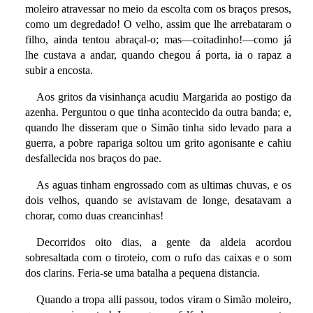
moleiro atravessar no meio da escolta com os braços presos,
como um degredado! O velho, assim que lhe arrebataram o
filho, ainda tentou abraçal-o; mas—coitadinho!—como já
lhe custava a andar, quando chegou á porta, ia o rapaz a
subir a encosta.
Aos gritos da visinhança acudiu Margarida ao postigo da
azenha. Perguntou o que tinha acontecido da outra banda; e,
quando lhe disseram que o Simão tinha sido levado para a
guerra, a pobre rapariga soltou um grito agonisante e cahiu
desfallecida nos braços do pae.
As aguas tinham engrossado com as ultimas chuvas, e os
dois velhos, quando se avistavam de longe, desatavam a
chorar, como duas creancinhas!
Decorridos oito dias, a gente da aldeia acordou
sobresaltada com o tiroteio, com o rufo das caixas e o som
dos clarins. Feria-se uma batalha a pequena distancia.
Quando a tropa alli passou, todos viram o Simão moleiro,