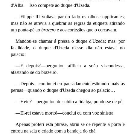
d'Alba.—Isso compete ao duque d'Uzeda.
—Filippe III voltava para o lado os olhos supplicantes;
mas não se atrevia a quebrar as regras da etiqueta atirando
um ponta-pé ao
brazero
e aos cortezãos que o cercavam.
Mandou-se chamar á pressa o duque d'Uzeda; mas, por
fatalidade, o duque d'Uzeda n'esse dia não estava no
palacio!
—E depois?—perguntou afflicta a sr.^a viscondessa,
afastando-se do brazeiro.
—Depois—continuei eu pausadamente estirando mais as
pernas—quando o duque d'Uzeda chegou ao palacio…
—Hein?—perguntou de subito a fidalga, pondo-se de pé.
—El-rei estava morto!—conclui eu com voz sinistra.
Apenas proferi esta phrase, abriu-se de repente a porta e
entrou na sala o criado com a bandeja do chá.