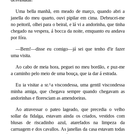
Uma bella manhã, em meado de março, quando abri a
janella do meu quarto, ouvi pipilar em cima. Debrucei-me
no peitoril, olhei para o beiral, e lá vi a andorinha, que tinha
chegado na vespera, á bocca da noite, emquanto eu andava
por fóra.
—Bem!—disse eu comigo—já sei que tenho d'ir fazer
uma visita.
Ao cabo de meia hora, peguei no meu bordão, e puz-me
a caminho pelo meio de uma bouça, que ia dar á estrada.
Eu ia visitar a sr.^a viscondessa, uma gentil viscondessa
minha amiga, que chegava sempre quando chegavam as
andorinhas e floresciam as amendoeiras.
Ao atravessar o pateo lageado, que precedia o velho
sollar da fidalga, estavam ainda os criados, vestidos com
blusas de riscadinho azul, atarefados na limpeza da
carruagem e dos cavallos. As janellas da casa estavam todas