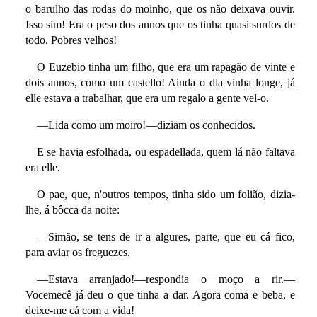
o barulho das rodas do moinho, que os não deixava ouvir.
Isso sim! Era o peso dos annos que os tinha quasi surdos de
todo. Pobres velhos!
O Euzebio tinha um filho, que era um rapagão de vinte e
dois annos, como um castello! Ainda o dia vinha longe, já
elle estava a trabalhar, que era um regalo a gente vel-o.
—Lida como um moiro!—diziam os conhecidos.
E se havia esfolhada, ou espadellada, quem lá não faltava
era elle.
O pae, que, n'outros tempos, tinha sido um folião, dizia-
lhe, á bôcca da noite:
—Simão, se tens de ir a algures, parte, que eu cá fico,
para aviar os freguezes.
—Estava arranjado!—respondia o moço a rir.—
Vocemecê já deu o que tinha a dar. Agora coma e beba, e
deixe-me cá com a vida!