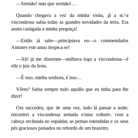
—Sermão! mas que sermão!…
Quando chegava a vez da minha visita, já a sr.^a
viscondessa sabia todas as grandes novidades da terra. Era
assim castigada a minha preguiça!
—Então já sabe—principiava eu—o commendador
Antunes este anno despica-se!
—Ah! já me disseram—atalhava logo a viscondessa—é
elle o juiz da festa.
—É isso, minha senhora, é isso…
Vêem? Sabia sempre tudo aquillo que eu tinha para lhe
dizer!
Ora succedeu, que de uma vez, indo lá passar a noite,
encontrei a viscondessa sentada n'uma
voltaire
, com a
cabeça reclinada no espaldar, as pernas estendidas e os seus
pés graciosos poisados no rebordo de um brazeiro.