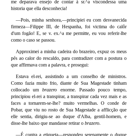
me deparava ensejo de contar á sr.^a viscondessa uma
historia que ella desconhecia!
—Pois, minha senhora,—principiei eu com desvanecida
firmeza—Filippe III, de Hespanha, foi victima do calôr
d'um fogão! E, se v. ex.^a me permitte, eu vou referir-lhe
como o caso se passou.
Approximei a minha cadeira do brazeiro, expuz os meus
pés ao calor do rescaldo, para contradizer com a postura o
que affirmava com a palavra, e prosegui:
Estava el-rei, assistindo a um conselho de ministros.
Como fazia muito frio, diante de Sua Magestade tinham
collocado um
brazero
enorme. Passado pouco tempo,
principiou el-rei a transpirar, a transpirar cada vez mais e as
faces a tornarem-se-lhe? muito vermelhas. O conde de
Pobar, que viu no rosto de Sua Magestade a afflicção que
elle sentia, dirigiu-se ao duque d'Alba, gentil-homem, e
disse-lhe baixo que mandasse retirar o
brazero
.
—É contra a etiqueta—respondeu serenamente o duque