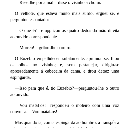
—Rese-lhe por alma!—disse o visinho a chorar.
O velhote, que estava muito mais surdo, ergueu-se, e
perguntou espantado:
—O que é?—e applicou os quatro dedos da mão direita
ao ouvido correspondente.
—Morreu!—gritou-lhe o outro.
O Euzebio empallideceu subitamente, aprumou-se, fitou
os olhos no visinho; e, sem pestanejar, dirigiu-se
apressadamente á cabeceira da cama, e tirou detraz uma
espingarda.
—Isso para que é, tio Euzebio?—perguntou-lhe o outro
ao ouvido.
—Vou matal-os!—respondeu o moleiro com uma voz
convulsa.—Vou matal-os!
Mas quando ia, com a espingarda ao hombro, a transpôr a