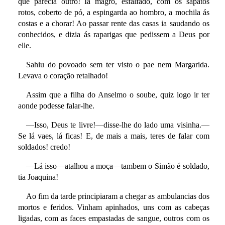
que parecia outro! Ia magro, esfalfado, com os sapatos
rotos, coberto de pó, a espingarda ao hombro, a mochila ás
costas e a chorar! Ao passar rente das casas ia saudando os
conhecidos, e dizia ás raparigas que pedissem a Deus por
elle.
Sahiu do povoado sem ter visto o pae nem Margarida.
Levava o coração retalhado!
Assim que a filha do Anselmo o soube, quiz logo ir ter
aonde podesse falar-lhe.
—Isso, Deus te livre!—disse-lhe do lado uma visinha.—
Se lá vaes, lá ficas! E, de mais a mais, teres de falar com
soldados! credo!
—Lá isso—atalhou a moça—tambem o Simão é soldado,
tia Joaquina!
Ao fim da tarde principiaram a chegar as ambulancias dos
mortos e feridos. Vinham apinhados, uns com as cabeças
ligadas, com as faces empastadas de sangue, outros com os