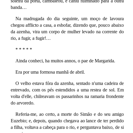
soleira da porta, cambaleou, e cahiu fulminado para a outra
banda…
Na madrugada do dia seguinte, um moço de lavoura
chegou afflicto a casa, a esbofar, dizendo que, pouco abaixo
da azenha, vira um corpo de mulher levado na corrente do
rio, a fugir, a fugir!…
* * * * *
Ainda conheci, ha muitos annos, o pae de Margarida.
Era por uma formosa manhã de abril.
O velho estava fóra da azenha, sentado n'uma cadeira de
entrevado, com os pés estendidos a uma restea de sol. Em
volta d'elle, chilreavam os passarinhos na ramaria frondente
do arvoredo.
Referia-me, ao certo, a morte do Simão e do seu amigo
Euzebio; e, depois, quando chegava ao lance de ter perdido
a filha, voltava a cabeça para o rio, e perguntava baixo, de si