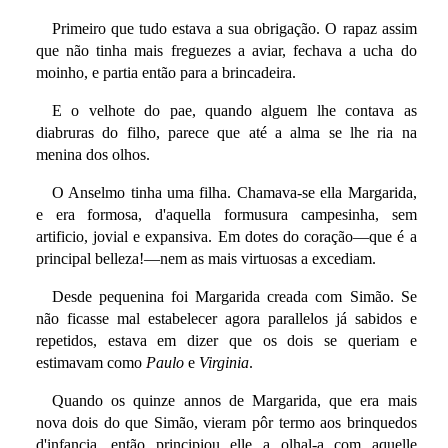
Primeiro que tudo estava a sua obrigação. O rapaz assim
que não tinha mais freguezes a aviar, fechava a ucha do
moinho, e partia então para a brincadeira.
E o velhote do pae, quando alguem lhe contava as
diabruras do filho, parece que até a alma se lhe ria na
menina dos olhos.
O Anselmo tinha uma filha. Chamava-se ella Margarida,
e era formosa, d'aquella formusura campesinha, sem
artificio, jovial e expansiva. Em dotes do coração—que é a
principal belleza!—nem as mais virtuosas a excediam.
Desde pequenina foi Margarida creada com Simão. Se
não ficasse mal estabelecer agora parallelos já sabidos e
repetidos, estava em dizer que os dois se queriam e
estimavam como
Paulo
e
Virginia
.
Quando os quinze annos de Margarida, que era mais
nova dois do que Simão, vieram pôr termo aos brinquedos
d'infancia, então principiou elle a olhal-a com aquelle