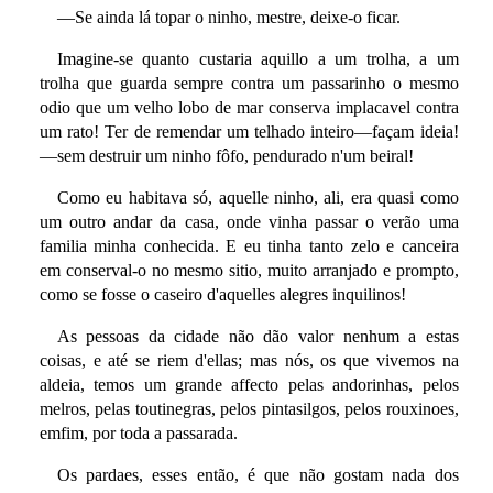
—Se ainda lá topar o ninho, mestre, deixe-o ficar.
Imagine-se quanto custaria aquillo a um trolha, a um
trolha que guarda sempre contra um passarinho o mesmo
odio que um velho lobo de mar conserva implacavel contra
um rato! Ter de remendar um telhado inteiro—façam ideia!
—sem destruir um ninho fôfo, pendurado n'um beiral!
Como eu habitava só, aquelle ninho, ali, era quasi como
um outro andar da casa, onde vinha passar o verão uma
familia minha conhecida. E eu tinha tanto zelo e canceira
em conserval-o no mesmo sitio, muito arranjado e prompto,
como se fosse o caseiro d'aquelles alegres inquilinos!
As pessoas da cidade não dão valor nenhum a estas
coisas, e até se riem d'ellas; mas nós, os que vivemos na
aldeia, temos um grande affecto pelas andorinhas, pelos
melros, pelas toutinegras, pelos pintasilgos, pelos rouxinoes,
emfim, por toda a passarada.
Os pardaes, esses então, é que não gostam nada dos