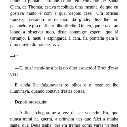
falhou a pontaria. Eu lhe conto. No convento de Santa
Clara, de Thomar, estava recolhida uma menina, de que eu
gostava muito e com a qual depois casei. Um official
francez, passando-lhe debaixo da grade, disse-lhe um
galanteio, e piscou-lhe o ôlho direito. Ora eu, que estava ao
longe a observar tudo, disse commigo: espera, que já
t'arranjo. E metti a espingarda á cara, fiz pontaria para o
ôlho direito do francez, e…
—E?
—E, truz! metti-lhe a bala no ôlho esquerdo! Errei d'essa
vez!
E ainda lhe fulguravam os olhos e o rosto se lhe
illuminava, quando contava d'estas coisas.
Depois proseguiu:
—A final, chegou-me a vez de ser vencido! Eu, que
nunca tremi na guerra, a primeira vez que falei á minha
santa, que Deus tenha, dei em tremer como varas verdes!