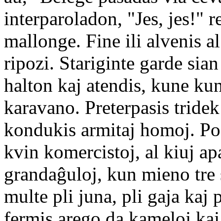
interparoladon, "Jes, jes!" 
mallonge. Fine ili alvenis a
ripozi. Stariginte garde sian
halton kaj atendis, kune kun
karavano. Preterpasis tridek
kondukis armitaj homoj. Post
kvin komercistoj, al kiuj ap
grandaĝuloj, kun mieno tre s
multe pli juna, pli gaja kaj p
fermis arego da kameloj kaj