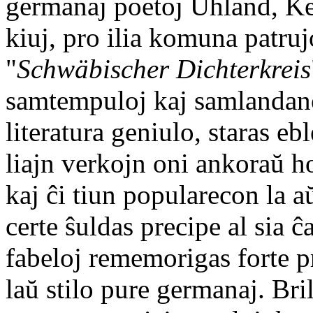
germanaj poetoj Uhland, Ker
kiuj, pro ilia komuna patru
"
Schwäbischer Dichterkreis
samtempuloj kaj samlandan
literatura geniulo, staras ebl
liajn verkojn oni ankoraŭ h
kaj ĉi tiun popularecon la 
certe ŝuldas precipe al sia ĉ
fabeloj rememorigas forte p
laŭ stilo pure germanaj. Bril