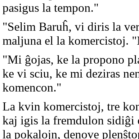
pasigus la tempon."
"Selim Baruĥ, vi diris la ve
maljuna el la komercistoj. 
"Mi ĝojas, ke la propono pla
ke vi sciu, ke mi deziras n
komencon."
La kvin komercistoj, tre kon
kaj igis la fremdulon sidiĝi
la pokalojn, denove plenŝtop