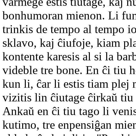
varmege estis tiutage, kaj nu
bonhumoran mienon. Li fumi
trinkis de tempo al tempo io
sklavo, kaj ĉiufoje, kiam plaĉ
kontente karesis al si la bar
videble tre bone. En ĉi tiu h
kun li, ĉar li estis tiam plej
vizitis lin ĉiutage ĉirkaŭ t
Ankaŭ en ĉi tiu tago li venis
kutimo, tre enpensiĝan mien