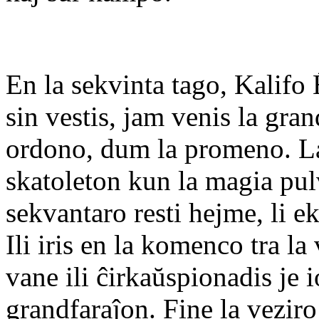
En la sekvinta tago, Kalif
sin vestis, jam venis la gra
ordono, dum la promeno. La
skatoleton kun la magia pulv
sekvantaro resti hejme, li e
Ili iris en la komenco tra la 
vane ili ĉirkaŭspionadis je 
grandfaraĵon. Fine la veziro