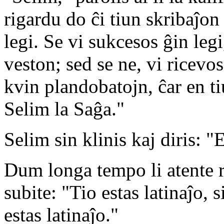
rigardu do ĉi tiun skribaĵon
legi. Se vi sukcesos ĝin leg
veston; sed se ne, vi ricev
kvin plandobatojn, ĉar en 
Selim la Saĝa."
Selim sin klinis kaj diris: "
Dum longa tempo li atente ri
subite: "Tio estas latinaĵo, 
estas latinaĵo."