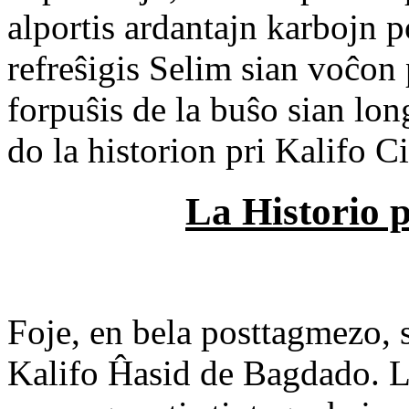
alportis ardantajn karbojn 
refreŝigis Selim sian voĉon
forpuŝis de la buŝo sian lo
do la historion pri Kalifo C
La Historio p
Foje, en bela posttagmezo, 
Kalifo Ĥasid de Bagdado. Li