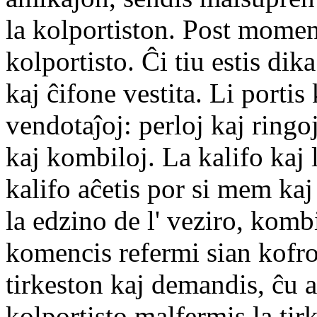
la kolportiston. Post momen
kolportisto. Ĉi tiu estis di
kaj ĉifone vestita. Li portis
vendotaĵoj: perloj kaj ringoj
kaj kombiloj. La kalifo kaj l
kalifo aĉetis por si mem kaj
la edzino de l' veziro, komb
komencis refermi sian kofro
tirkeston kaj demandis, ĉu 
kolportisto malfermis la tirk