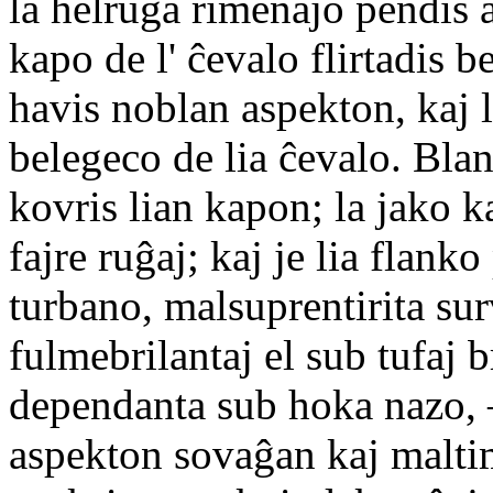
la helruĝa rimenaĵo pendis a
kapo de l' ĉevalo flirtadis 
havis noblan aspekton, kaj l
belegeco de lia ĉevalo. Blan
kovris lian kapon; la jako k
fajre ruĝaj; kaj je lia flank
turbano, malsuprentirita sur
fulmebrilantaj el sub tufaj 
dependanta sub hoka nazo, —
aspekton sovaĝan kaj malti