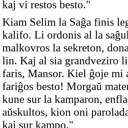
kaj vi restos besto."
Kiam Selim la Saĝa finis leg
kalifo. Li ordonis al la saĝu
malkovros la sekreton, donac
lin. Kaj al sia grandveziro l
faris, Mansor. Kiel ĝoje m
fariĝos besto! Morgaŭ maten
kune sur la kamparon, enfla
aŭskultos, kion oni parolad
kaj sur kampo."