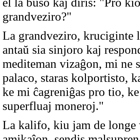
el la buŝo kaj diris: "Pro k
grandveziro?"
La grandveziro, kruciginte l
antaŭ sia sinjoro kaj respon
mediteman vizaĝon, mi ne sc
palaco, staras kolportisto, k
ke mi ĉagreniĝas pro tio, k
superfluaj moneroj."
La kalifo, kiu jam de longe v
amikaĵon, sendis malsupren 