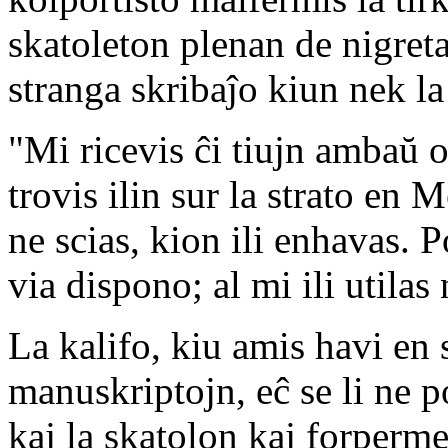
skatoleton plenan de nigret
stranga skribaĵo kiun nek la
"Mi ricevis ĉi tiujn ambaŭ 
trovis ilin sur la strato en 
ne scias, kion ili enhavas. P
via dispono; al mi ili utilas
La kalifo, kiu amis havi en 
manuskriptojn, eĉ se li ne po
kaj la skatolon kaj forperme