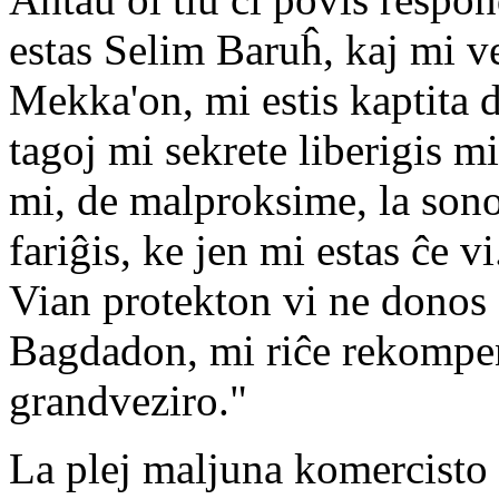
estas Selim Baruĥ, kaj mi v
Mekka'on, mi estis kaptita d
tagoj mi sekrete liberigis m
mi, de malproksime, la sonor
fariĝis, ke jen mi estas ĉe 
Vian protekton vi ne donos 
Bagdadon, mi riĉe rekompenc
grandveziro."
La plej maljuna komercisto 