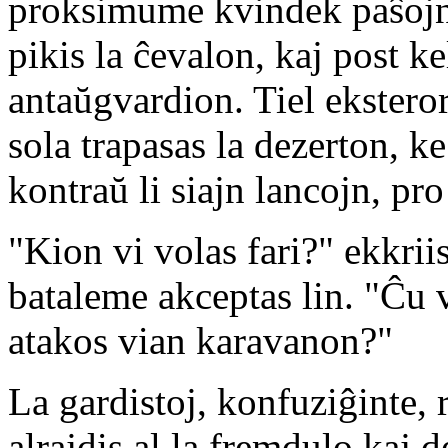
proksimume kvindek paŝojn d
pikis la ĉevalon, kaj post k
antaŭgvardion. Tiel eksteror
sola trapasas la dezerton, k
kontraŭ li siajn lancojn, pro
"Kion vi volas fari?" ekkriis
bataleme akceptas lin. "Ĉu 
atakos vian karavanon?"
La gardistoj, konfuziĝinte, r
alrajdis al la fremdulo kaj d