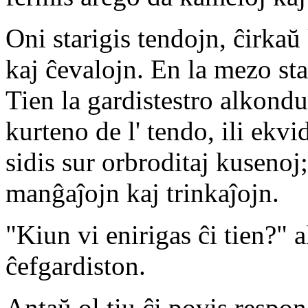
Oni starigis tendojn, ĉirkaŭ
kaj ĉevalojn. En la mezo sta
Tien la gardistestro alkondu
kurteno de l' tendo, ili ekvi
sidis sur orbroditaj kusenoj;
manĝaĵojn kaj trinkaĵojn.
"Kiun vi enirigas ĉi tien?" a
ĉefgardiston.
Antaŭ ol tiu ĉi povis respo