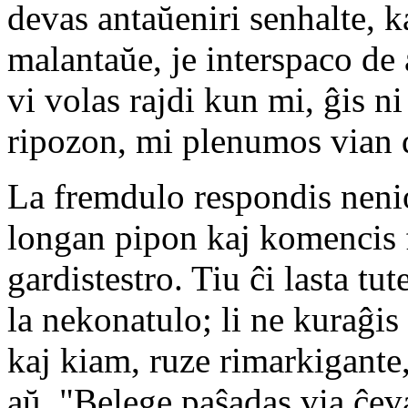
devas antaŭeniri senhalte, k
malantaŭe, je interspaco de
vi volas rajdi kun mi, ĝis n
ripozon, mi plenumos vian 
La fremdulo respondis nenion
longan pipon kaj komencis f
gardistestro. Tiu ĉi lasta tut
la nekonatulo; li ne kuraĝis
kaj kiam, ruze rimarkigante
aŭ, "Belege paŝadas via ĉeval