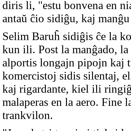
diris li, "estu bonvena en n
antaŭ ĉio sidiĝu, kaj manĝu 
Selim Baruĥ sidiĝis ĉe la ko
kun ili. Post la manĝado, la
alportis longajn pipojn kaj
komercistoj sidis silentaj, 
kaj rigardante, kiel ili ring
malaperas en la aero. Fine 
trankvilon.