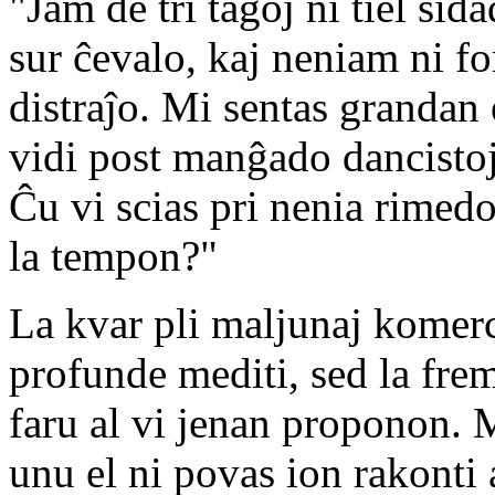
"Jam de tri tagoj ni tiel sidad
sur ĉevalo, kaj neniam ni f
distraĵo. Mi sentas grandan
vidi post manĝado dancisto
Ĉu vi scias pri nenia rimed
la tempon?"
La kvar pli maljunaj komerci
profunde mediti, sed la fre
faru al vi jenan proponon. M
unu el ni povas ion rakonti a