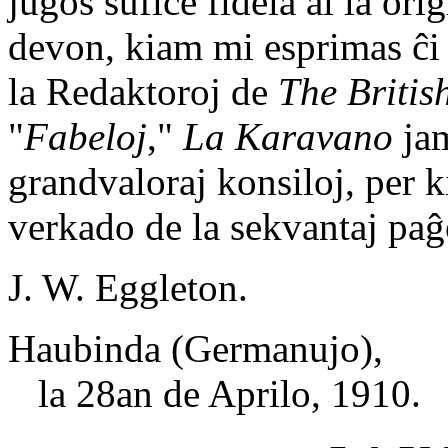
juĝos sufiĉe fidela al la or
devon, kiam mi esprimas ĉi 
la Redaktoroj de
The Britis
"
Fabeloj
,"
La Karavano
jam
grandvaloraj konsiloj, per k
verkado de la sekvantaj paĝ
J. W. Eggleton.
Haubinda (Germanujo),
la 28an de Aprilo, 1910.