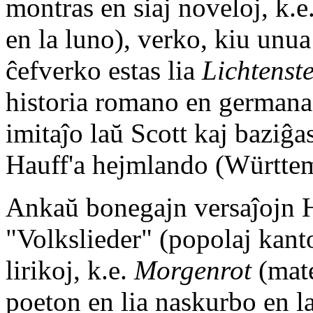
montras en siaj noveloj, k.e
en la luno), verko, kiu unua 
ĉefverko estas lia
Lichtenst
historia romano en germana l
imitaĵo laŭ Scott kaj baziĝa
Hauff'a hejmlando (Württe
Ankaŭ bonegajn versaĵojn Ha
"Volkslieder" (popolaj kantoj
lirikoj, k.e.
Morgenrot
(mate
poeton en lia naskurbo en l