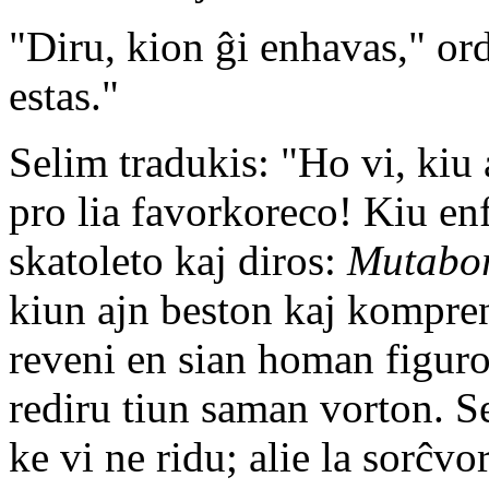
"Diru, kion ĝi enhavas," ordo
estas."
Selim tradukis: "Ho vi, kiu 
pro lia favorkoreco! Kiu enf
skatoleto kaj diros:
Mutabo
kiun ajn beston kaj kompren
reveni en sian homan figuron,
rediru tiun saman vorton. Se
ke vi ne ridu; alie la sorĉv