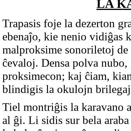
LA K
Trapasis foje la dezerton g
ebenaĵo, kie nenio vidiĝas 
malproksime sonoriletoj de k
ĉevaloj. Densa polva nubo, 
proksimecon; kaj ĉiam, kiam
blindigis la okulojn brilega
Tiel montriĝis la karavano a
al ĝi. Li sidis sur bela araba