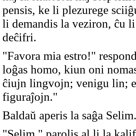
pensis, ke li plezurege sciiĝ
li demandis la veziron, ĉu l
deĉifri.
"Favora mia estro!" respond
loĝas homo, kiun oni nomas
ĉiujn lingvojn; venigu lin; e
figuraĵojn."
Baldaŭ aperis la saĝa Selim
"Selim," parolis al li la kalif