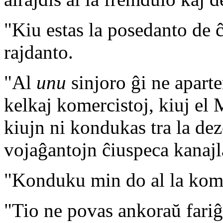
"Kiu estas la posedanto de 
rajdanto.
"Al
unu
sinjoro ĝi ne aparte
kelkaj komercistoj, kiuj el
kiujn ni kondukas tra la deze
vojaĝantojn ĉiuspeca kanajl
"Konduku min do al la komer
"Tio ne povas ankoraŭ fariĝi