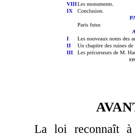
VIII
Les monuments.
IX
Conclusion.
P
Paris futur.
I
Les nouveaux noms des an
II
Un chapitre des ruines de
III
Les précurseurs de M. H
fi
AVAN
La loi reconnaît à