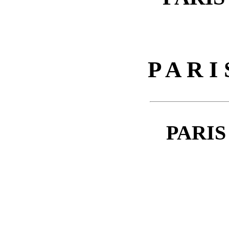
P A R I
PARI