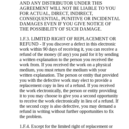
AND ANY DISTRIBUTOR UNDER THIS
AGREEMENT WILL NOT BE LIABLE TO YOU
FOR ACTUAL, DIRECT, INDIRECT,
CONSEQUENTIAL, PUNITIVE OR INCIDENTAL
DAMAGES EVEN IF YOU GIVE NOTICE OF
THE POSSIBILITY OF SUCH DAMAGE.
1.F.3. LIMITED RIGHT OF REPLACEMENT OR
REFUND - If you discover a defect in this electronic
work within 90 days of receiving it, you can receive a
refund of the money (if any) you paid for it by sending
a written explanation to the person you received the
work from. If you received the work on a physical
medium, you must return the medium with your
written explanation. The person or entity that provided
you with the defective work may elect to provide a
replacement copy in lieu of a refund. If you received
the work electronically, the person or entity providing
it to you may choose to give you a second opportunity
to receive the work electronically in lieu of a refund. If
the second copy is also defective, you may demand a
refund in writing without further opportunities to fix
the problem.
1.F.4. Except for the limited right of replacement or