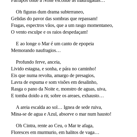
Farrapos onde a Noite esconde as madrugadas…
Oh figuras dum drama subterraneo,
Gelidas do pavor das sombras que repassam!
Fragas, espectros vãos, que a um rasgo momentaneo,
O vento esculpe e os raios despedaçam!
E ao longe o Mar é um canto de epopeia
Memorando naufragios…
Profundo ferve, anceia,
Livido estagna, e sonha, e pára no caminho!
Eis que numa revolta, amargo de presagios,
Lavra de espuma e som visões em desalinho,
Rasga o pano da Noite e, monstro de aguas, uiva,
E tomba doido a rir, sobre os areaes, exhausto…
A areia escalda ao sol… Ignea de sede ruiva,
Mina-se de agua e Azul, absorve o mar num hausto!
Oh Cintra, rente ao Ceu, o Mar te afaga,
Floresces em murmurio, em halitos de vaga…