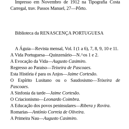
Impresso em Novembro de 1912 na Tipografia Costa
Carregal, trav. Passos Manuel, 27—Pôrto.
Biblioteca da RENASCENÇA PORTUGUESA
A Águia—Revista mensal, Vol. I (1 a 6), 7, 8, 9, 10 e 11.
A Vida Portuguesa—Quinzenário—N.^os 1 e 2.
A Evocação da Vida—
Augusto Casimiro
.
Regresso ao Paraiso—
Teixeira de Pascoaes
.
Esta História é para os Anjos—
Jaime Cortesão
.
O Espírito Lusitano ou o Saudosismo—
Teixeira de
Pascoaes
.
A Sinfonia da tarde—
Jaime Cortesão
.
O Criacionismo—
Leonardo Coimbra
.
A Educação dos povos peninsulares—
Ribera y Rovira
.
Romarias—
António Correia de Oliveira
.
A Primeira Nau—
Augusto Casimiro
.