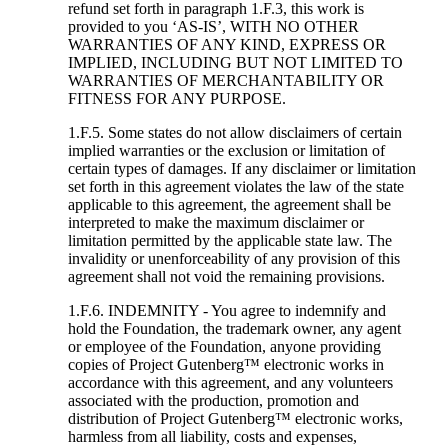
refund set forth in paragraph 1.F.3, this work is
provided to you ‘AS-IS’, WITH NO OTHER
WARRANTIES OF ANY KIND, EXPRESS OR
IMPLIED, INCLUDING BUT NOT LIMITED TO
WARRANTIES OF MERCHANTABILITY OR
FITNESS FOR ANY PURPOSE.
1.F.5. Some states do not allow disclaimers of certain
implied warranties or the exclusion or limitation of
certain types of damages. If any disclaimer or limitation
set forth in this agreement violates the law of the state
applicable to this agreement, the agreement shall be
interpreted to make the maximum disclaimer or
limitation permitted by the applicable state law. The
invalidity or unenforceability of any provision of this
agreement shall not void the remaining provisions.
1.F.6. INDEMNITY - You agree to indemnify and
hold the Foundation, the trademark owner, any agent
or employee of the Foundation, anyone providing
copies of Project Gutenberg™ electronic works in
accordance with this agreement, and any volunteers
associated with the production, promotion and
distribution of Project Gutenberg™ electronic works,
harmless from all liability, costs and expenses,