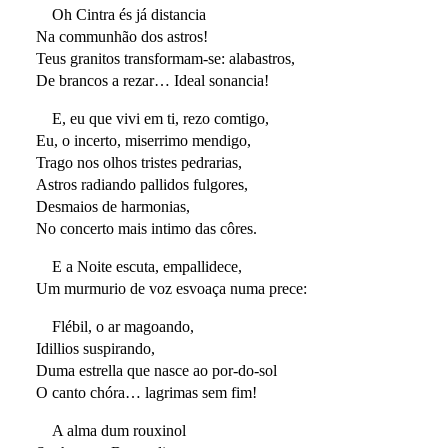
Oh Cintra és já distancia
Na communhão dos astros!
Teus granitos transformam-se: alabastros,
De brancos a rezar… Ideal sonancia!
E, eu que vivi em ti, rezo comtigo,
Eu, o incerto, miserrimo mendigo,
Trago nos olhos tristes pedrarias,
Astros radiando pallidos fulgores,
Desmaios de harmonias,
No concerto mais intimo das côres.
E a Noite escuta, empallidece,
Um murmurio de voz esvoaça numa prece:
Flébil, o ar magoando,
Idillios suspirando,
Duma estrella que nasce ao por-do-sol
O canto chóra… lagrimas sem fim!
A alma dum rouxinol