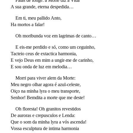
Falas de longe: a Morte diz á Vida
A sua grande, eterna despedida…
Em ti, meu pallido Anto,
Ha mortos a falar!
Oh moribunda voz em lagrimas de canto…
E eis-me perdido e só, como um ceguinho,
Tacteio ceus de extactica harmonia,
E vejo Deus em mim a ungir-me de carinho,
E sou onda de luz em melodia…
Morri para viver alem da Morte:
Meu negro olhar agora é azul-celeste,
Oiço na minha lyra o meu transporte,
Senhor! Bemdita a morte que me deste!
Oh floresta! Oh granitos revestidos
De auroras e crepusculos e Lenda:
Que o som da minha lyra a vós ascenda!
Vossa esculptura de intima harmonia