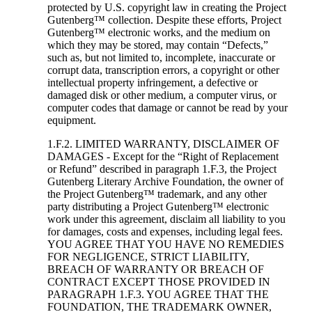
protected by U.S. copyright law in creating the Project
Gutenberg™ collection. Despite these efforts, Project
Gutenberg™ electronic works, and the medium on
which they may be stored, may contain “Defects,”
such as, but not limited to, incomplete, inaccurate or
corrupt data, transcription errors, a copyright or other
intellectual property infringement, a defective or
damaged disk or other medium, a computer virus, or
computer codes that damage or cannot be read by your
equipment.
1.F.2. LIMITED WARRANTY, DISCLAIMER OF
DAMAGES - Except for the “Right of Replacement
or Refund” described in paragraph 1.F.3, the Project
Gutenberg Literary Archive Foundation, the owner of
the Project Gutenberg™ trademark, and any other
party distributing a Project Gutenberg™ electronic
work under this agreement, disclaim all liability to you
for damages, costs and expenses, including legal fees.
YOU AGREE THAT YOU HAVE NO REMEDIES
FOR NEGLIGENCE, STRICT LIABILITY,
BREACH OF WARRANTY OR BREACH OF
CONTRACT EXCEPT THOSE PROVIDED IN
PARAGRAPH 1.F.3. YOU AGREE THAT THE
FOUNDATION, THE TRADEMARK OWNER,