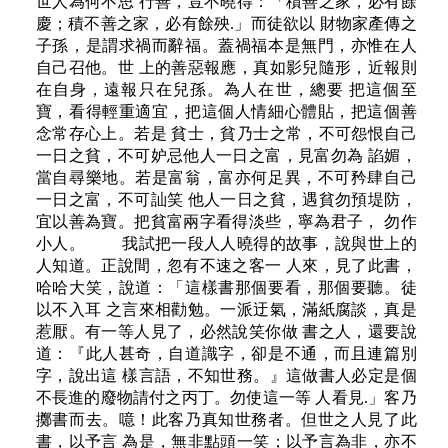
世人為何不思 行善，豈不曉得：「積善之家，必有餘
慶；積不善之家，必有餘殃.」而徒欲以 財物家產傳之
子孫，是謂求禍而辭福。蓋禍福本是無門，亦惟在人
自己召他。世 上的善惡報應，真如影兒隨形，近報則
在自身，遠報只在兒孫。為人在世，總要 把這個至
寶，看得輕重適宜，把這個人情細心體貼，把這個善
念常存心上。若是 貧士，貧乃士之常，不可怨恨自己
一日之貧，不可妒忌他人一日之富，見富勿為 諂媚，
當自尋樂地。若是富翁，富亦何足異，不可矜肆自己
一日之富，不可訕笑 他人一日之貧，遇貧勿預堤防，
宜以善為寶。把貧富兩字看得淡些，寧為君子， 勿作
小人。 我試把一段人人曉得的故事，說與世上的
人知道。正說間，忽有不速之客一 人來，見了此書，
哈哈大笑，說道：「這樣書那個要看，那個要聽。徒
以不入耳 之言來相勸勉。一派迂氣，滿紙腐談，真是
惹厭。有一等人見了，必然說笑你做 書之人，還要說
道：『此人甚奇，自道識字，卻是不通，而且連篇別
字，說出這 樣言語，不知世務。』這做書人必定是個
不長進的廢物請付之丙丁。勿使這一等 人看見.」客乃
擲書而去。噫！此客乃真知世務者。但世之人見了此
書，以予言 為是，無非點頭一笑；以予言為非，亦不