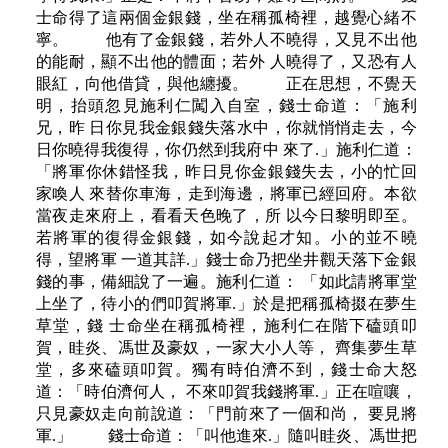
士命得了這兩個金銀錢，坐在稱孤椅裡，越覺心緒不
寧。 他有了金銀錢，若外人不曉得，又見不出他
的能耐，顯不出他的體面；若外 人曉得了，又恐有人
眼紅，向他借貸，與他纏擾。 正在思想，不覺天
明，抬頭忽見施利仁闖入自室，錢士命道：「施利
兄，昨 日你見我金銀錢失落水中，你就悄悄走去，今
日你曉得我復得，你仍然到我府中 來了.」施利仁道：
「將軍你休錯怪我，昨日見你金銀錢失去，小的忙回
家喚人 來替你車海，走到海邊，將軍已經回府。本欲
當夜走來府上，看看天色晚了，所 以今日黎明即至。
若將軍的復得金銀錢，如今說起才知。小的並不曉
得，望將軍 一道其詳.」錢士命乃把坐井觀天落下金銀
錢的事，備細說了一遍。施利仁道： 「如此請將軍堂
上坐了，待小的們叩賀將軍.」於是把稱孤椅掇在夢生
草堂，錢 士命坐在稱孤椅裡，施利仁在階下磕頭叩
賀，眭炎、馮世及豪奴，一家大小人等， 齊集夢生草
堂，多來磕頭叩賀。獨有時伯濟不到，錢士命大怒
道：「時伯濟何人， 不來叩賀我錢將軍.」正在喧嚷，
只見豪奴走向前說道：「門前來了一個和尚， 要見將
軍.」 錢士命道：「叫他進來.」隨叫眭炎、馮世把