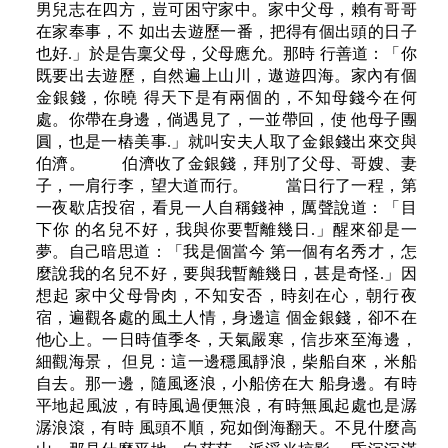
男兒志在四方，豈可困守家中。家中父母，賴有哥哥
在家奉事，不 如出去遊歷一番，把得有個出頭的日子
也好.」於是告稟父母，父母應允。那時 行善道：「你
既要出去遊歷，自然遍上山川，遨遊四海。家內有個
金銀錢，你曉 得天下是有兩個的，不知母錢今在何
處。你帶在身邊，倘遇見了，一並帶回，使 他母子團
圓，也是一樁美事.」就叫安夫人取了金銀錢出來交與
伯濟。 伯濟收了金銀錢，拜別了父母、哥嫂、妻
子，一肩行李，望大道而行。 當日行了一程，第
一夜歇店投宿，看見一人自稱錢神，厲聲說道：「目
下你 的名兒不好，我與你要暫離幾日.」醒來卻是一
夢。自己暗思道：「我是個當今 第一個有名秀才，怎
麼說我的名兒不好，要與我暫離幾日，甚是奇怪.」因
想起 家中父母骨肉，不知安否，時刻在心，朝行夜
宿，遍觀各處的風土人情，身邊這 個金銀錢，卻不在
他心上。一日時值季冬，天氣嚴寒，信步來至海邊，
細觀海景， 但見：這一邊穩風靜浪，柴船自來，米船
自去。那一邊，隨風逐浪，小船傍在大 船身邊。有時
平地起風波，有時風過便無浪，有時無風起處也是潺
潺浪滾，有時 風頭不順，宛如倒海翻天。不見什麼高