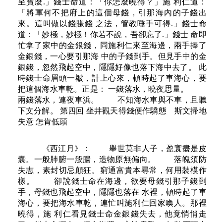
至寶麼.」錢士命道：「你怎麼曉得？」施 利仁道：
「將軍何不把府上的這個母錢，引那海內的子錢出
來。這叫做以錢賺錢 之法，管教唾手可得.」錢士命
道：「妙極，妙極！你若不說，吾卻忘了.」錢士 命即
忙拿了家中的金銀錢，同施利仁來至海邊，兩手捧了
金銀錢，一心要引那海 中的子錢到手。但見手中的金
銀錢，忽然飛起空中，隱隱好像也落下海中去了。 此
時錢士命眉頭一皺，計上心來，頓時起了車海心，要
把這個海水車乾。正是： 一錢落水，曉夜思量。
兩錢落水，連夜車浜。 不知海水車與不車，且聽
下文分解。 第四回 坐井觀天得錢便作驕態 斯文掃地
失意 怎肯低頭
《西江月》： 舉世莫非人子，盈寰盡是皮
囊。一般肺腑一般腸，造物原無偏向。 落魄須防
失志，素封切忌顛狂。窮通富貴本尋常，何用裝模作
樣。 卻說錢士命在海邊，欲要母錢引那子錢到
手，母錢也飛起空中，隱隱也落在 水裡，頓時起了車
海心，要把海水車乾，連忙叫施利仁回家喚人。那裡
曉得，施 利仁看見錢士命金銀錢失去，他竟悄悄走