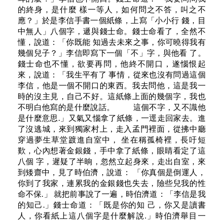
的終身，是什麼 樣一等人，如何問之不答，叫之不
應？」於是李信手書一個紙條，上寫「小小行 錢，目
中無人」八個字，遞與錢士命。錢士命看了，全然不
懂，說道：「你既能 知過去未來之事，你可曉得我有
幾個兒子？」李信即寫下一個「不」字，與他看 了。
錢士命也不懂，欲要再問，他終不開口，遂惱恨起
來，說道：「我生平有了 事情，從來也沒有問過這個
李信，他是一個不開口的東西。我去問他，這是我一
時的沒主見，自己不好。這紙條上面的幾個字，我也
不明白他寫的是什麼說話。 這個不字，又不識他
是什麼意思.」又氣又惱拿了紙條，一逕走回家去。進
了沒逃城，來到獨家村上，走入孟門裡面，從拂中廳
穿過夢生草堂踱進自室中， 坐在稱孤椅裡，長吁短
歎，心內想著金銀錢，手中拿了紙條，眼睛看定了這
八個 字，遲疑了半晌，忽然立起身來，走出自室，來
到矮齋中，見了時伯濟，說道： 「你真個是倒運人，
你到了我家，連累我的金銀錢也失去，險些兒我的性
命不保.」 就把前事說了一遍，時伯濟道：「李信是我
的知己.」錢士命道：「既是你的知 己，你又是讀書
人，你看紙上這八個字是什麼解說.」時伯濟舉目一