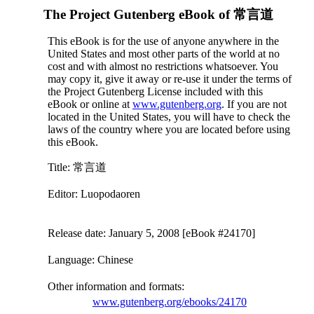
The Project Gutenberg eBook of
常言道
This eBook is for the use of anyone anywhere in the
United States and most other parts of the world at no
cost and with almost no restrictions whatsoever. You
may copy it, give it away or re-use it under the terms of
the Project Gutenberg License included with this
eBook or online at
www.gutenberg.org
. If you are not
located in the United States, you will have to check the
laws of the country where you are located before using
this eBook.
Title
: 常言道
Editor
: Luopodaoren
Release date
: January 5, 2008 [eBook #24170]
Language
: Chinese
Other information and formats
:
www.gutenberg.org/ebooks/24170