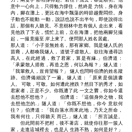
意中一心向上，只得勉力撐住，然終是 力怯，身在海
內，腳在灘上，更比在海中飄蕩的時節越覺悶些。身
子動也不能動 一動，說話也說不出半句，即使說得出
話，那個有人聽見。不意樹林中忽有個人 走出來，看
見他跌了下去，慌忙上前，立在海灘，把他兩腳兒撮
起，一撮竟撮至 岸上來了。便問那人姓名居處。
那人道：「小子並無姓名，那有家鄉。我是燧人氏的
苗裔，人都喚我燧人， 道號子虛散人。欲往海邊尋訪
高人，在此經過，救了君家，算是有緣.」伯濟道：
「承蒙散人搭救，再造之恩，何以為報？」燧人道：
「我輩救人，豈肯望報？」 燧人也問時伯濟的姓名蹤
跡。伯濟備細說了一遍。燧人道：「原來是個讀書
人。 可敬，可敬。如何遭此挫跌？然目下的秀才，如
君家者，正是不少。你既遭了此 一文之釁，你如今還
去想他不想他？」 伯濟道：「這個身外之物，我
去想他怎的.」隧人道：「你既不想他，你今 意欲何
往？」伯濟道：「我自落水而來此地，乃天之所命，
我有何往，只得聽天 而已.」燧人道：「所言誠是。
但此間前不把村，後不著店，就使你往那一簇人
家，走進這城裡去，也是人 生路不熟，如何是好？」