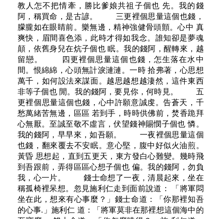
教人怎不把情牽，勝比爹娘共祖子個也 先。我的錢
阿，稱買命，是古諺。 三更裡個思量這個也錢，
朦朧如在眼睛前。樂無邊，精神強健骨頭顫。心中 真
爽快，眉間喜色添，此時才得如我念。誰知卻是夢魂
顛，依舊身兒在炕子個也 眠。我的錢阿，醒轉來，越
留戀。 四更裡個思量這個也錢，怎生落在水中
間。恨綿綿，心頭無計淚漣漣。一時 拾弗著，心思想
萬千，如何設法來謀面。越思越想越淒然，這件東西
非等子個也 閒。我的錢阿，要見你，何時見。 五
更裡個思量這個也錢，心中許願意誠虔。告蒼天，千
愁萬緒苦無邊，區區 若到手，時時供佛前，焚香跪拜
心無厭。至誠至敬不虛言，伏望錢神賜憫子個也 憐。
我的錢阿，早早來，如吾願。 一夜裡個思量這個
也錢，翻來覆去不安眠。意心堅，腹中好似火油煎。
黃昏 思想起，直到五更天，東方發白心難變。幾時飛
到吾跟前，弄得區區心想子個也 偏。我的錢阿，勿負
我，心一片。 錢士命想了一夜，清晨起來，坐在
稱孤椅裡呆想。忽見施利仁走到面前說道： 「將軍悶
坐在此，想來有心事麼？」錢士命道：「你那裡知吾
的心事.」施利仁 道：「將軍莫非在那裡想這個海中的