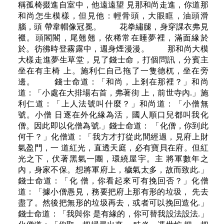
稱孤椅掇進自室中，他遠遠望 見那和尚走進，你道那
和尚怎生模樣，但見他：輕骨頭，大眼眶，油頭滑
腦，頭 帶韋帽像冠冕。 花拳繡腿，身穿課衣弗見
裰。頭閣閣，尾翹翹，依稀常在睡夢裡，滿面緣於
於。彷彿時登霧露中，週身煙漫漫。 那和尚大模
大樣走進夢生草堂，見了錢士命，打個問訊，分賓主
坐在有主椅 上。施利仁自己拖了一隻德杌，坐在旁
邊。 錢士命道：「和尚，上剎在那裡？」和尚
道：「小處在大排場右首，弗著街 上，前世寺內.」施
利仁道：「上人法號叫什麼？」和尚道：「小僧無
號。小僧 日逐在外化緣為活，國人順口兒都叫我化
僧。因此即以化僧為號.」錢士命道： 「化僧，你到此
何干？」化僧道：「我方才打從此間經過，見府上財
氣盈門，一 道紅光，直透天庭，必有寶貝在府。但紅
光之下，伏著黑氣一團，環繞屋宇。主 將軍數年之
內，身家不保。想將軍府上，穢氣太多，故而致此.」
錢士命道：「化 僧，你看起來可有挽回否？」化僧
道：「據小僧愚見，務要把府上那有形的垃圾， 先去
盡了。然後把無形的垃圾再去，或者可以挽回造化.」
錢士命道：「我與你 是有緣的，你可替我設法設法.」