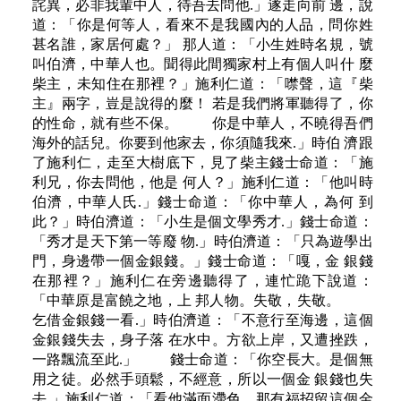
詫異，必非我輩中人，待吾去問他.」遂走向前 邊，說
道：「你是何等人，看來不是我國內的人品，問你姓
甚名誰，家居何處？」 那人道：「小生姓時名規，號
叫伯濟，中華人也。聞得此間獨家村上有個人叫什 麼
柴主，未知住在那裡？」施利仁道：「噤聲，這『柴
主』兩字，豈是說得的麼！ 若是我們將軍聽得了，你
的性命，就有些不保。 你是中華人，不曉得吾們
海外的話兒。你要到他家去，你須隨我來.」時伯 濟跟
了施利仁，走至大樹底下，見了柴主錢士命道：「施
利兄，你去問他，他是 何人？」施利仁道：「他叫時
伯濟，中華人氏.」錢士命道：「你中華人，為何 到
此？」時伯濟道：「小生是個文學秀才.」錢士命道：
「秀才是天下第一等廢 物.」時伯濟道：「只為遊學出
門，身邊帶一個金銀錢。」錢士命道：「嘎，金 銀錢
在那裡？」施利仁在旁邊聽得了，連忙跪下說道：
「中華原是富饒之地，上 邦人物。失敬，失敬。
乞借金銀錢一看.」時伯濟道：「不意行至海邊，這個
金銀錢失去，身子落 在水中。方欲上岸，又遭挫跌，
一路飄流至此.」 錢士命道：「你空長大。是個無
用之徒。必然手頭鬆，不經意，所以一個金 銀錢也失
去.」施利仁道：「看他滿面滯色，那有福招留這個金