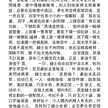
間矮齋，齋中擺幾條雕凳，別人到他家裡去商量事
故，必要在這矮齋中講話。 夢生草堂裡面第四進，是
一所自室。自室中也有小小的一個匾額，題「我在這
廬」 四字，兩邊也掛著一副對聯，上聯寫著「青石屎
坑板」，下聯寫著「黑漆皮燈籠」。 朝外掛著一幅橫
披鸞畫，上面畫一隻青鸞，畫底下擺一張炕牀，炕上
鋪一條狒鼠 繡褥，褥上蓋一條厚棉被，底下襯一條乞
席。炕邊擺一把稱孤椅。這個室中，上 面水泄不漏，
四邊不露光明。錢士命不拘問候，坐在這稱孤椅裡，
闇昧不明，幾 不知天地為何物。 自室後面，房屋
不計其數，原有三大圓堂四大廳。正是：家值千貫，
身值千 貫。 一日，錢士命在自室中走出來，恰到
夢生草堂中，忽見豪奴走進報道：「外 面有個人，特
來問候將軍.」錢士命道：「是那個？」豪奴未及回
答，抬頭已見 一人：做模做樣，曲背呼腰，賊形賊
勢，鬼頭鬼腦，巧言令色，脅肩諂笑，一見 柴主，低
頭伏小。 這個人姓施，號叫利仁，原是錢士命家
裡走動的一個幫閒人，年紀不多，只 好五六十歲，滿
口牙齒落盡，身材短小，小人國內的矮人有名的，叫
做無齒小人。 其時到了錢士命家，走至夢生草堂階