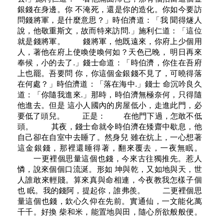
銀錢在身邊。你 不淹死，還是你的造化。你如今要訪
問錢將軍，是什麼意思？」時伯濟道：「我 聞得燧人
說，他敬重斯文，故而特來訪問.」施利仁道：「這位
就是錢將軍。 錢將軍，他既遠來，你府上少個用
人，著他在府上使喚使喚何如？天色已晚， 明日再來
奉候，小的去了.」錢士命道：「時伯濟，你住在吾府
上也罷。吾要問 你，你這個金銀錢不見了，可曉得落
在何處？」時伯濟道：「落在海中.」錢士 命沉吟良久
道：「你隨我進來.」那時，時伯濟無極奈何，只得隨
他進去。但是 這小人國內的房屋低小，走進此門，必
要低了頭兒。 正是： 在他門下過，怎敢不低
頭。 其夜，錢士命就令時伯濟在矮齋中歇息，他
自己卻在自室中去睡了。然身兒 雖在炕上，一心想著
這金銀錢，那裡還睡得著，翻來覆去，一夜無眠。
一更裡個思量這個也錢，今來古往獨推先。惹人
憐，說來個個口流涎。形如 坤與乾，又如地與天，世
人誰敢來輕賤。算來真與命相連，今夜教我怎樣子個
也 眠。我的錢阿，提起你，誰弗羨。 二更裡個思
量這個也錢，欽心久仰在先前。實通仙，一文能化萬
千千。好換 柴和米，能置地與田，隨心所欲般般便。