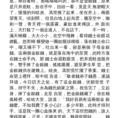
底，舉目看時， 那咯咯咯叫的，卻不是金銀錢，原來
是只井底蛙，拾在手中，抬頭一看，竟是天 無箬帽大
了，慢慢的叫眭炎、馮世拽了起來，坐在井上，兩眼
望青天。頃刻間， 但見白地上起烏雲，騰至空中，唿
刺一聲，青天裡一個霹靂。豪奴進來傳說，外 面街
上，天打殺了一個走過人，不在話下。 不一時，
滿天蝴蝶，大大小小，在空中飛舞，看得錢士命眼花
繚亂。忽而蝴 蝶變做一團如饅頭模樣，落在錢士命口
中，咽又嚥不下，吐出來一看，卻是兩個 子母金銀
錢。這兩個金銀錢，就是落在海中的至寶，此時方落
在錢士命手內。那 錢士命眉歡眼笑，把井底蛙放脫井
中，雙手捧了金銀錢，搖搖擺擺，踱至夢生草 堂，把
金銀錢供在建幾上。睦炎、馮世慌忙擺了香案。錢士
命望上禮拜，暗中祝 告道：「敬者錢弟子錢愚，虔誠
拜禱，今日叨天之佑，有了這金銀錢，伏願世世 子
孫，持守不失，永為錢氏鎮家之寶.」祝告完了，立起
身，捧了金銀錢，走至 自室，把金銀錢藏了，坐在稱
孤椅裡，哈哈大笑，說道：「我好容易有這兩個金 銀
錢麼。不知我費了多少心計，多少辛勤，此時才得到
手。這是我一團心血換來 的。天下這些想錢的，誰人
學得我來.」正是：不將辛苦易，難尋世間財。 錢