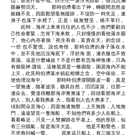
山，那見什麼平地。白茫茫一派浮光掠影， 昏沉沉滿
眼赫勢滔天。 那時伯濟看出了神，轉眼間忽然金
銀錢不見，四面觀望毫無蹤跡，不堤防一 時失足，連
身子也落下水裡了。正是：福無雙至，禍不單行。
此時，海岸上來來往往的人也不少，他們要顧自
己性命要緊，怎肯下海來救， 只好慢慢的看他落水罷
了。他心內存著個「死生有命，富貴在天」的念頭，
一些 也不驚慌。說也奇怪，那時伯濟的身子落在水
中，並不見他沉沒海底下，浮於海 面，連衣服也不致
甚濕。這是什麼緣故？不是什麼有恁海神海佛，只為
有個龍神 護佑，這條龍原是一條困龍，困居海內不能
上天，此見時伯濟落水頓起相憐之念， 空中保佑，不
使他埋沒海中。 那時時伯濟撐開眼皮一看，真是
一望無邊，隨著波浪，聽其自然，滔滔滾滾， 往那一
邊氽去。覺道得離那海岸漸漸遠了，回頭看那海岸上
的人，別人看我弗多 大，我看別人也大弗多了。
頃刻間氽至海心，四面無邊無際，上天無路，入地無
門，遠遠望見一隻海船， 不知他們有多少人在船上。
看看略近，只見一人雙腳踏在平基上。他的形狀，似
有三分賊氣，疑是海洋大盜。 他是不動聲色，並
不求救叫喊一聲。 原來這只船上，有三個主兒，