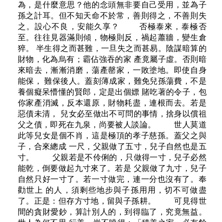
為，是什麼意思？他的念頭無非要自己受用，並為子
孫之計耳。但不知天命不於常，善則得之，不善則失
之。設心不良，安能久享？ 否極泰來，泰極否
至。往往見器滿則傾，物極則反，禍起蕭牆，變生倉
猝。 半生得之而甚難，一旦失之而甚易。陰謀暗算的
財物，化為烏有；霸佔強吞的家 產竟屬子虛。否則暗
來暗去，漸漸消磨，蕩產罄家，一敗塗地。即使自身
能保， 難保後人。蓋刻薄成家，難免兒孫蕩費，不是
養個癡呆懵懂的賢郎，定是出個嫖 賭吃著的令子，包
你家產消滅，反本還原，財物耗盡，連根而去。若是
惡債未清， 兒女必至做出不可問的事情，捨身以償祖
父之債，即死在九泉，尚要被人談論。 世人莫道
此等兒女是個不肖，這是極頂的孝子慈孫。蓋父之與
子，合來總成 一尺，父親做了五寸，兒子自然也是五
寸。 父親若是不伶俐的，只做得一寸，兒子必然
能乾，倒要做起九寸來了。若是 父親做了九寸，兒子
自然只好一寸了。若一寸做完，連一分也沒有了。奉
勸世上 的人，須剩些地步與子孫用用，切不可做盡
了。正是：但存方寸地，留與子孫耕。 可見得世
間的貪財愛鈔，算計別人的，到得臨了，究竟無益。