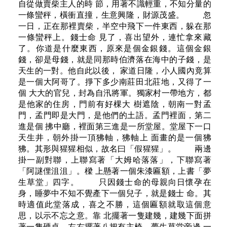
自從做賣柴主人的時 節，用著不識輕重，不知分量的
一條蠻秤，橫衝直撞，生意興隆，財源茂盛。 忽
一日，正在那裡賣柴，半空中飛下一件東西，躲在那
一條蠻秤上。錢士命 見了，喜出望外，連忙拿來藏
了。你道是什麼東西，原來是個金銀錢。這個金銀
錢，卻是母錢，就是同那時伯濟落在海中的子錢，是
天生的一對。他自此以後， 家道日隆，小人國內竟算
是一個大阿哥了。掙下多少南莊田北莊地，又得了一
個 大大的官兒，封為自汛將軍。獨家村一帶地方，都
是他家的住房，門前有好棵大 樹遮陰，朝南一對孟
門，孟門即是大門，是他們的土語。孟門裡面，第二
進是個 拂中廳，裡面第三進是一所堂屋。堂屋下一口
天生井，朝外掛一頂狒軸，狒軸上 面畫的是一個狒
狒。其形與猩猩相似，故名曰「假猩猩」。 兩邊
掛一副對聯，上聯寫著「大姆哈落落」，下聯寫著
「阿謎俚沮沮」。樑 上懸著一個朱漆匾額，上書「夢
生草堂」四字。 只因錢士命的母親向日懷孕在
身，睡夢中不知不覺產下一個兒子，就是錢士 命。其
時適值此堂落成，喜之不勝，這個匾額就取這個意
思，以示不忘之意。靠 北擺著一隻建幾，建幾下面拼
著一隻硬桌，左右擺著八把有主椅。夢生草堂旁邊 一