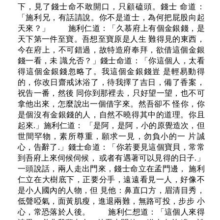
下，見了錢士命不敢開口，只顧磕頭。錢士 命道：
「施利兄，有話請說。你不是道士，為何把屁股向起
天來？」 施利仁道：「久慕府上有個金銀錢，是
天下第一件至寶。吾想至寶原是人生 難得見的東西，
今在府上，不可錯過，故特造府奉拜，欲借這個金銀
錢一看，未 識允否？」錢士命道：「你這個人，太看
得這個金銀錢忽略了。我這個金銀錢豈 是輕易動得
的，你改日齋戒沐浴了，待我擇了吉日，備了香案，
祝告一番，然後 同你到那裡去，只好望一望，也不可
拿他出來，怎麼說出一個借字來。然吾卻不 怪你，你
是個沒有金銀錢的人，自然不曉得其中的道理。你且
起來.」施利仁道： 「是阿，是阿，小的原覺造次，但
世間罕物，素所尊重，願求一見，勿負小的一 片誠
心，告辭了.」錢士命道：「你若要見這個寶貝，常常
到吾府上來伺候伺候， 或者有遇著可以見得的日子.」
一頭說話，兩人走出門來，錢士命立在孟門邊， 施利
仁立在大樹底下，正要分手，遠遠看見一人，好像不
是小人國內的人物，但 見他：鼻直口方，眉清目秀，
低聲啞氣，面黃肌瘦，進退兩難，無路可投，步步 小
心，常恐落於人後。 施利仁想道：「這個人來得