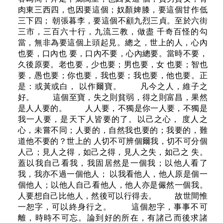
肉東三西四，也因要這個；奴顏婢膝，要這個甘作低
三下四； 朝張暮李，要這個不顧九烈三貞。至於六街
三市，三百六十行，九流三教，做盡 千奇百怪的勾
當，無非為要這個上頭起見。總之，世上的人，心內
也要，口內也 要，口內不要，心內總要。當時不要，
久後原要。老也要，少也要；男也要，女 也要；智也
要，愚也要；你也要，我也要；我也要，他也要。正
是：或黃或白， 以作爾寶。 凡今之人，維子之
好。 這個至寶，失之則貧弱，得之則富昌，果然
是人人要的。 人人要，不獨是你一人要，不獨是
我一人要，是天下人皆要的了。以己之心， 度人之
心，未嘗不同；人要的，自然我也要的；我要的，難
道他不要的？世上的 人切不可辨個爾我，切不可分個
人己；見人之得，如己之得，見人之失，如己之 失。
蓋以我自己看我，我固居然是一個我；以他人看了
我，我亦不過一個他人； 以我看他人，他人原是個一
個他人；以他人自己看他人，他人亦是儼然一個我。
人要想自己比他人，然後可以行得去。 故世間惟
一恕字，可以終身行之。 這個恕字，事事不可
離，時時不可忘。論到好的所在，有諸己而後求諸