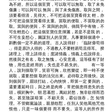
為不經。所以這個至寶，可以取可以無取，取了未免
傷廉；可以與可以 無與，與了未免傷惠。取與之間，
須要看得清，見得大，不可把這個至寶看得太 輕，亦
不可把這個至寶看得太重。當取的便取，不當取的勿
取。當與的便與，不 當與的勿與。倘我手中有物，不
可生輕忽心，把這個至寶任意揮灑，若是不是我 的，
不可生妄想心，圖謀別人的至寶。凡事要歸個適中，
斟酌個一定不易的道理。 古人說得好：「臨財毋苟得
.」得是原許人得的，不過教人不要輕易苟且得耳。 揆
諸理上，理上請得去；度諸情義，情義上也說得去。
然後與之有名，取之無愧， 心安意適。這等樣有了財
物，用也是經用的，失也是不易失的。 有一等
人，說到個取字，笑容可掬，欣然樂從，即一時不便
就取，還要想個 取的法兒出來。必待取之而後快。說
到個與字，眉頭打結，心內怏怏，即算一定 要與的，
還要遷延時日，與之終是肉疼，常把個患得患失的念
頭，橫於胸中。朝 思暮想，萬結於愁，無非欲得而恐
失。甚至陰謀暗算，不顧天良，霸佔強吞，怎 知情
理。不管鄉黨論談，親朋怨懟，任別人笑他罵他咒他
恨他，只是一味個要得 而不要失。這等人的所作所