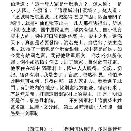
伯濟道：「這一簇人家是什麼地方？」燧人道：「是
小 人國.」伯濟道：「這座城叫什麼城？」燧人道：
「這城叫做沒逃城。此城築得 甚是堅固，四面若關了
城門，就是神仙也飛不出去，凡人那裡逃得出，所以
叫做 沒逃城。國中居民甚廣，城內有個人，自小做賣
柴主人的，國中順口兒都叫他柴 主。柴主之名，遍滿
天下，真個是若要發跡，混名先出。自從出了柴主之
名，就 得了一個也是什麼金銀錢，家中甚是富足，如
今竟有敵國之富。聞得他敬重斯文， 你如今無所依
歸，倒不如我指引你去，到了他家，自然必有好處。
他家住在城中 獨家村上，國中人人曉得。切記，切
記。後會有期，我是去了.」言訖，忽然不 見。時伯濟
此時無可如何，只得向那一簇人家走去。看看進了城
門，有那城內的 地形，比別處地方低些。緩步行來，
有意無意間，打聽這個獨家村上的柴主。正 是：明知
不是伴，事急且相隨。 不知獨家村上這個柴主姓
甚名誰，且聽下文分解。 第三回 時規被小人作賤 錢
愚受一文牽制
《西江月》： 得利何妨違理，多財盡管無