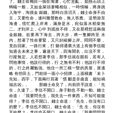
了。錢士命獨自一個在海灘，心忙意亂， 如熱石頭上
螞蟻一般，又如金屎頭蒼蠅相似，一時情極，將身跳
入海中，淘摸金 銀錢。那時白浪滔天，錢士命身不由
主，又要性命，連叫幾聲救命，無人答應。 逞勢游至
海邊，慌忙爬上岸來，滿身是水，宛似落水稻柴無
二。才到岸上，心中 到底捨不得，又在那裡想這兩個
金銀錢。欲要再下海去，跨大步，將一隻腳跨至 水
內，想著了性命要緊，又只好縮腳上岸。悶悶不樂，
竟自回家。一路行來，打 聽得通衢大道上有個李信能
知過去未來之事，遍遊天下，四海聞名，出沒不常，
行蹤無定。人若想著李信，那李信就在眼前，若有人
問他事情，他說行得的，行 之無有不利；他說行不得
的，行之終屬勉強。他住一所三橫一豎的房屋，屋邊
略 有些田土，門前掛一面小小招牌，上面橫書「未卜
先知」四字，下面兩行寫著「慣 斷是非曲直，能知禍
福吉凶」。 那錢士命見了，向前拱手說道：「先
生，久違了.」李信不開口，身子動也 不動一動。錢士
命道：「我要問先生，我失去一件東西，不知可能復
得？」李信 也不開口。錢士命道：「先生，你沒有口
的麼？」李信也不開口。錢士命道：「先 生，你沒有
耳的麼？」李信也不開口。錢士命道：「我要問問我