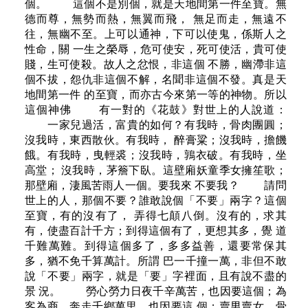
個。 這個不是別個，就是天地間第一件至寶。無
德而尊，無勢而熱，無翼而飛， 無足而走，無遠不
往，無幽不至。上可以通神，下可以使鬼，係斯人之
性命，關 一生之榮辱，危可使安，死可使活，貴可使
賤，生可使殺。故人之忿恨，非這個 不勝，幽滯非這
個不拔，怨仇非這個不解，名聞非這個不發。真是天
地間第一件 的至寶，而亦古今來第一等的神物。所以
這個神佛 有一對的《花鼓》對世上的人說道：
一家兒過活，富貴的如何？有我時，骨肉團圓；
沒我時，東西散伙。有我時， 醉膏粱；沒我時，擔饑
餓。有我時，曳輕裘；沒我時，鶉衣破。有我時，坐
高堂； 沒我時，茅簷下臥。這壁廂妖童季女擁笙歌；
那壁廂，淒風苦雨人一個。要我來 不要我？ 請問
世上的人，那個不要？誰敢說個「不要」兩字？這個
至寶，有的沒有了， 弄得七顛八倒。沒有的，求其
有，使盡百計千方；到得這個有了，更想其多，覺 道
千難萬難。到得這個多了，多多益善，還要常保其
多，猶不免千算萬計。所謂 巴一千撞一萬，非但不敢
說「不要」兩字，就是「要」字裡面，且有說不盡的
景 況。 勞心勞力日夜千辛萬苦，也因要這個；為
客為商，奔走千鄉萬里，也因要這 個；賣男賣女，骨