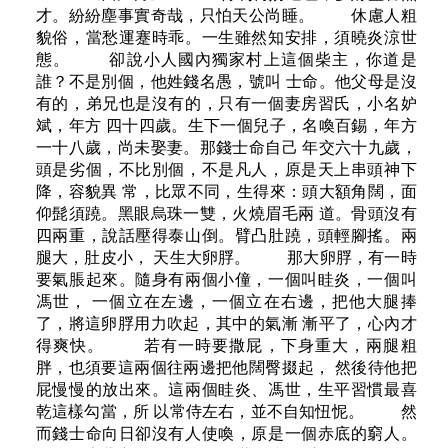
才。紛紛塵事實奇哉，只怕天公尚睡。 休慮人粗
貌俗，當愁運蹇時乖。一生雖然知安排，須曉炎涼世
態。 卻說小人國內獨家村上這個柴主，你道是
誰？不是別個，他姓錢名愚，號叫 士命。他父母是沒
有的，弟兄也是沒有的，只有一個妻房習氏，小名妒
斌，年方 四十四歲。生下一個兒子，名喚百錫，年方
一十八歲，尚未娶妻。那錢士命自己 年交六十九歲，
頭是劣個，不比別個，不是凡人，原是天上串頭神下
降，容貌異 常，比眾不同，生得來：頭大額角闊，面
仰髭須蹺。黑眼烏珠一雙，火燒眉毛兩 道。骨頭沒有
四兩重，說話壓得泰山倒。臂凸肚蹺，頭輕腳搖。兩
腿大，肚皮小， 天生大卵脬。 那大卵脬，有一時
要氣脹起來。隨身有兩個小僮，一個叫眭炎，一個叫
馮世， 一個立在左邊，一個立在右邊，把他大腿捧
了，將這卵脬用力吹起，其中的氣漸 漸平了，心內才
得爽快。 若有一時要撒屁，下身重大，兩腿粗
胖，也須要這兩個往兩邊把他闊臀掇起， 然後待他把
屁慢慢的放出來。這兩個眭炎、馮世，生平習慣最喜
乾這樣勾當，所 以常侍左右，並不自知忸怩。 然
而錢士命向日卻沒有人使喚，原是一個赤底的窮人。