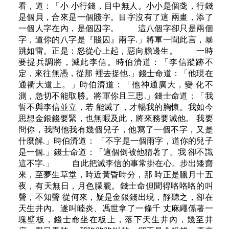
看，道：「小 小行錢，目中無人。小小是個戔，行錢
是個貝，合來是一個賤字。目字沒有了這 兩畫，添了
一個人字在內，是個囚字。 這八個字卻只是兩個
字，道你的八字是『賤囚』兩字.」將軍一聞此言，暴
跳如雷。正是：怒從心上起，惡向膽邊生。 一時
要提兵調將，滅此李信。時伯濟道：「李信蹤跡不
定，來往無憑，從那 裡去捉他.」錢士命道：「他現在
通衢大道上。」時伯濟道：「他神通廣大，變 化不
測，急切不能取勝。將軍你且三思.」錢士命道：「我
誓不與李信並立，若 能滅了，才暢我的胸懷。我如今
思想金銀錢要緊，也無暇及此，將來務要滅他。 我要
問你，我問他我有幾個兒子，他寫了一個不字，又是
什麼解.」時伯濟道： 「不字是一個雨字，道你的兒子
是一個.」錢士命道：「這個倒被他猜著了。我 卻不識
這不字.」 自此把滅李信的事常掛在心。步出矮齋
來，至夢生草堂，時近黃昏時分，那 時正是臘月十五
夜，有天無日，月色朦朧。錢士命但聞得咯咯咯的叫
聲，不知聲 從何來，疑是金銀錢出現，靜聽之，卻在
天生井內。遂叫睦炎、馮世拿了一條千 丈麻繩係著一
塊壁板，錢士命坐在板上，落下天生井內，幾至井