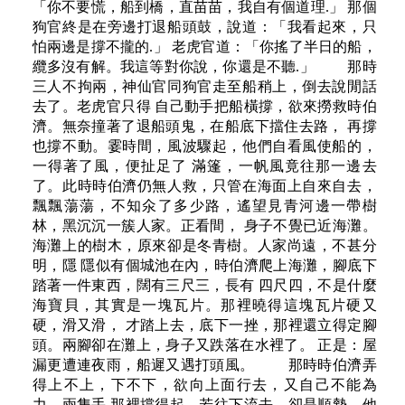
「你不要慌，船到橋，直苗苗，我自有個道理.」 那個
狗官終是在旁邊打退船頭鼓，說道：「我看起來，只
怕兩邊是撐不攏的.」 老虎官道：「你搖了半日的船，
纜多沒有解。我這等對你說，你還是不聽.」 那時
三人不拘兩，神仙官同狗官走至船稍上，倒去說閒話
去了。老虎官只得 自己動手把船橫撐，欲來撈救時伯
濟。無奈撞著了退船頭鬼，在船底下擋住去路， 再撐
也撐不動。霎時間，風波驟起，他們自看風使船的，
一得著了風，便扯足了 滿篷，一帆風竟往那一邊去
了。此時時伯濟仍無人救，只管在海面上自來自去，
飄飄蕩蕩，不知氽了多少路，遙望見青河邊一帶樹
林，黑沉沉一簇人家。正看間， 身子不覺已近海灘。
海灘上的樹木，原來卻是冬青樹。人家尚遠，不甚分
明，隱 隱似有個城池在內，時伯濟爬上海灘，腳底下
踏著一件東西，闊有三尺三，長有 四尺四，不是什麼
海寶貝，其實是一塊瓦片。那裡曉得這塊瓦片硬又
硬，滑又滑， 才踏上去，底下一挫，那裡還立得定腳
頭。兩腳卻在灘上，身子又跌落在水裡了。 正是：屋
漏更遭連夜雨，船遲又遇打頭風。 那時時伯濟弄
得上不上，下不下，欲向上面行去，又自己不能為
力，兩隻手 那裡撐得起。若往下流去，卻是順勢。他