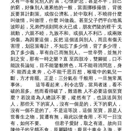
又有一等看見別人的 富，心懷妒忌，甚是不平，自己
的窮，好像別人連累他的一般，當面挪移撮借， 背後
反要算計劃策。或假公濟私，於中取利，不曉得什麼
叫做情，叫做理，什麼 叫做義。甚至父子們平白地風
波即起，兄弟們頃刻間水火已成，朋友們陡的裡干 戈
就動，六親不睦，九族不和。或損人不利己，或兩敗
俱傷。為因要這個，反把 這個送與別人，而且有傷天
害理，划惡策毒計，不知忘了多少情，背了多少理，
負了多少義，單有自己而無別人。一世辛勞，並無片
刻之安，那有一時之樂？直 至四肢冷，雙腳挺，口不
能說長論短，目不能鑒貌辨色，耳不能尋消問息，身
不 能西走東奔，心不能千思百想，喉嚨中的氣兒一
斷，方才肯罷。正是：三分氣在 千般用，一旦無常萬
事休。 這等看起來，利令志昏，當局者迷，看不
破的居多。然而看得破了，難道教 人不必要這個至寶
麼？若說道為人總該不要，縱然有了，也該送與別
人，那些天 下的富人，沒有一個是的，天下的窮人，
沒有一個不是的了。不是這等說，這個 至寶，原是人
世養生之物，貿遷有無，藉此以便食用，不可一日沒
有，如何不要。 但君子愛財，取之有道。故向日
陳仲子的兄餓不食，原屬驕情；龐居士車金 入海，更