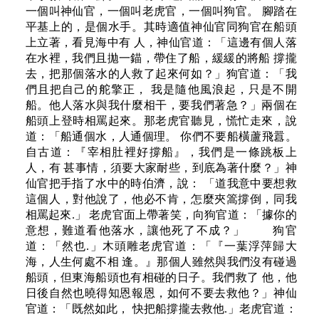
一個叫神仙官，一個叫老虎官，一個叫狗官。 腳踏在
平基上的，是個水手。其時適值神仙官同狗官在船頭
上立著，看見海中有 人，神仙官道：「這邊有個人落
在水裡，我們且拋一錨，帶住了船，緩緩的將船 撐攏
去，把那個落水的人救了起來何如？」狗官道：「我
們且把自己的舵擎正， 我是隨他風浪起，只是不開
船。他人落水與我什麼相干，要我們著急？」兩個在
船頭上登時相罵起來。那老虎官聽見，慌忙走來，說
道：「船通個水，人通個理。 你們不要船橫蘆飛囂。
自古道：『宰相肚裡好撐船』，我們是一條跳板上
人，有 甚事情，須要大家耐些，到底為著什麼？」神
仙官把手指了水中的時伯濟，說： 「道我意中要想救
這個人，對他說了，他必不肯，怎麼夾篙撐倒，同我
相罵起來.」 老虎官面上帶著笑，向狗官道：「據你的
意想，難道看他落水，讓他死了不成？」 狗官
道：「然也.」木頭雕老虎官道：「『一葉浮萍歸大
海，人生何處不相 逢。』那個人雖然與我們沒有碰過
船頭，但東海船頭也有相碰的日子。我們救了 他，他
日後自然也曉得知恩報恩，如何不要去救他？」神仙
官道：「既然如此， 快把船撐攏去救他.」老虎官道：