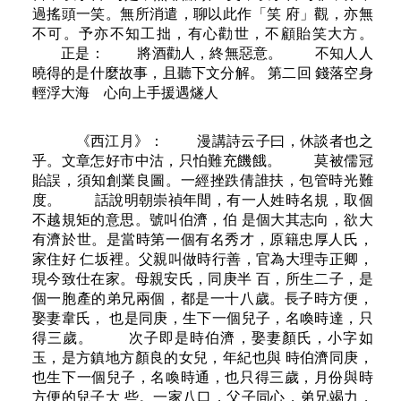
過搖頭一笑。無所消遣，聊以此作「笑 府」觀，亦無
不可。予亦不知工拙，有心勸世，不顧貽笑大方。
正是： 將酒勸人，終無惡意。 不知人人
曉得的是什麼故事，且聽下文分解。 第二回 錢落空身
輕浮大海 心向上手援遇燧人
《西江月》： 漫講詩云子曰，休談者也之
乎。文章怎好市中沽，只怕難充饑餓。 莫被儒冠
貽誤，須知創業良圖。一經挫跌倩誰扶，包管時光難
度。 話說明朝崇禎年間，有一人姓時名規，取個
不越規矩的意思。號叫伯濟，伯 是個大其志向，欲大
有濟於世。是當時第一個有名秀才，原籍忠厚人氏，
家住好 仁坂裡。父親叫做時行善，官為大理寺正卿，
現今致仕在家。母親安氏，同庚半 百，所生二子，是
個一胞產的弟兄兩個，都是一十八歲。長子時方便，
娶妻韋氏， 也是同庚，生下一個兒子，名喚時達，只
得三歲。 次子即是時伯濟，娶妻顏氏，小字如
玉，是方鎮地方顏良的女兒，年紀也與 時伯濟同庚，
也生下一個兒子，名喚時通，也只得三歲，月份與時
方便的兒子大 些。一家八口，父子同心，弟兄竭力，