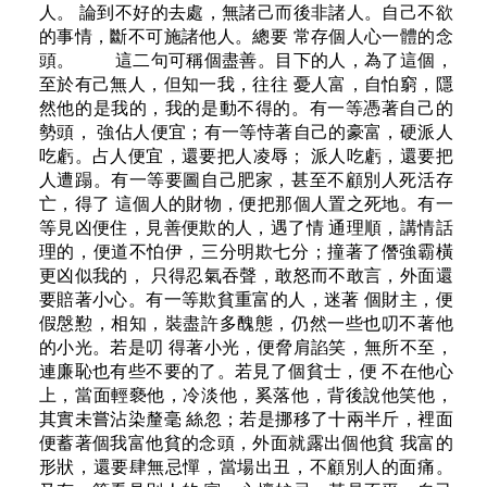
人。 論到不好的去處，無諸己而後非諸人。自己不欲
的事情，斷不可施諸他人。總要 常存個人心一體的念
頭。 這二句可稱個盡善。目下的人，為了這個，
至於有己無人，但知一我，往往 憂人富，自怕窮，隱
然他的是我的，我的是動不得的。有一等憑著自己的
勢頭， 強佔人便宜；有一等恃著自己的豪富，硬派人
吃虧。占人便宜，還要把人凌辱； 派人吃虧，還要把
人遭蹋。有一等要圖自己肥家，甚至不顧別人死活存
亡，得了 這個人的財物，便把那個人置之死地。有一
等見凶便住，見善便欺的人，遇了情 通理順，講情話
理的，便道不怕伊，三分明欺七分；撞著了僭強霸橫
更凶似我的， 只得忍氣吞聲，敢怒而不敢言，外面還
要賠著小心。有一等欺貧重富的人，迷著 個財主，便
假慇懃，相知，裝盡許多醜態，仍然一些也叨不著他
的小光。若是叨 得著小光，便脅肩諂笑，無所不至，
連廉恥也有些不要的了。若見了個貧士，便 不在他心
上，當面輕褻他，冷淡他，奚落他，背後說他笑他，
其實未嘗沾染釐毫 絲忽；若是挪移了十兩半斤，裡面
便蓄著個我富他貧的念頭，外面就露出個他貧 我富的
形狀，還要肆無忌憚，當場出丑，不顧別人的面痛。