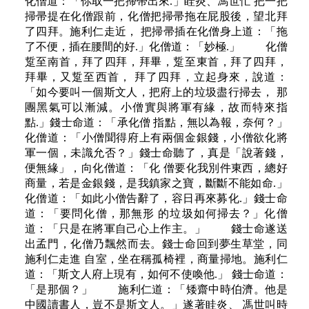
化僧道：「你取一把掃帚出來.」眭炎、馮世忙 把一把
掃帚提在化僧跟前，化僧把掃帚拖在屁股後，望北拜
了四拜。施利仁走近， 把掃帚插在化僧身上道：「拖
了不便，插在腰間的好.」化僧道：「妙極.」 化僧
踅至南首，拜了四拜，拜畢，踅至東首，拜了四拜，
拜畢，又踅至西首， 拜了四拜，立起身來，說道：
「如今要叫一個斯文人，把府上的垃圾盡行掃去， 那
團黑氣可以漸減。小僧實與將軍有緣，故而特來指
點.」錢士命道：「承化僧 指點，無以為報，奈何？」
化僧道：「小僧聞得府上有兩個金銀錢，小僧欲化將
軍一個，未識允否？」錢士命聽了，真是「說著錢，
便無緣」，向化僧道：「化 僧要化我別件東西，總好
商量，若是金銀錢，是我鎮家之寶，斷斷不能如命.」
化僧道：「如此小僧告辭了，容日再來募化.」錢士命
道：「要問化僧，那無形 的垃圾如何掃去？」化僧
道：「只是在將軍自己心上作主。」 錢士命遂送
出孟門，化僧乃飄然而去。錢士命回到夢生草堂，同
施利仁走進 自室，坐在稱孤椅裡，商量掃地。施利仁
道：「斯文人府上現有，如何不使喚他.」 錢士命道：
「是那個？」 施利仁道：「矮齋中時伯濟。他是
中國讀書人，豈不是斯文人。」遂著眭炎、 馮世叫時