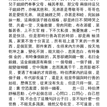
兒子媳婦們奉事父母，極其孝順。那父母 兩個待這兒
子媳婦們，亦極其慈和。兄弟甚是尊敬哥哥，哥哥也
甚是愛惜兄弟。 就是妯娌之間，亦甚是和睦，宛如姊
妹一般。這兩個孩子雖在襁褓，卻是終日不 聞啼哭之
聲。共處一堂，天倫敘樂，骨肉同歡，布衣甚暖，菜
飯甚香。上不欠官 糧，下不欠私債，無憂無慮，一門
甚是快活。但是那時行善為官的時節，卻是兩 袖清
風，家業不致十分富足，所有祖上遺下來的一件東
西，是個至寶。那件東西， 生得來內方外圓，按天地
乾坤之象，變化不測，能大能小，忽黃忽白，有時像
個 金的，有時像個銀的，其形卻總與錢一般，名曰金
銀錢。這金銀錢原有兩個：一 個母錢，一個子錢，皆
能變做蝴蝶，空中飛舞，忽而萬萬千千，忽而影都不
見， 要遇了有緣的才肯跟他。時伯濟家內的這個，是
個子錢，年代卻長遠了，還是太 祖皇帝賜與時行善的
始祖。歷傳五世，從來沒有失去，但是只得一個。正
是：囊 空恐羞澀，留得一錢看。 忽一日，時伯濟
靜極思動，心中起個念頭，心問口，口問心，自己想
道：「我 不合念了這幾句詩云子曰，並不知什麼一些
世務，不能見多識廣。雖然父母在堂， 不可遠遊，但