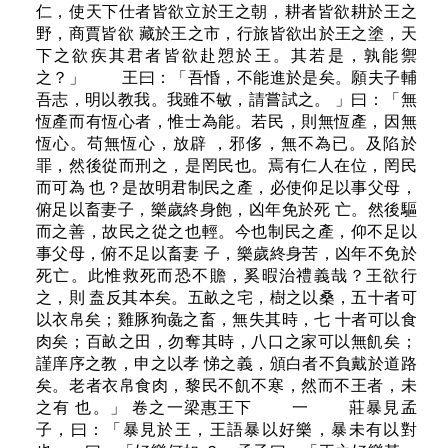
仁，使天下仕者皆欲立於王之朝，耕者皆欲耕於王之
野，商賈皆欲 藏於王之市，行旅皆欲出於王之塗，天
下之欲疾其君者皆欲赴愬於王。其若是，孰能禦
之？」 王曰：「吾惛，不能進於是矣。願夫子輔
吾志，明以教我。我雖不敏，請嘗試之。 」曰：「無
恆產而有恆心者，惟士為能。若民，則無恆產，因無
恆心。苟無恆心，放辟 ，邪侈，無不為已。及陷於
罪，然後從而刑之，是罔民也。焉有仁人在位，罔民
而可為 也？是故明君制民之產，必使仰足以事父母，
俯足以畜妻子，樂歲終身飽，凶年免於死 亡。然後驅
而之善，故民之從之也輕。今也制民之產，仰不足以
事父母，俯不足以畜妻 子，樂歲終身苦，凶年不免於
死亡。此惟救死而恐不贍，奚暇治禮義哉？王欲行
之，則 盍反其本矣。五畝之宅，樹之以桑，五十者可
以衣帛矣；雞豚狗彘之畜，無失其時，七 十者可以食
肉矣；百畝之田，勿奪其時，八口之家可以無飢矣；
謹庠序之教，申之以孝 悌之義，頒白者不負戴於道路
矣。老者衣帛食肉，黎民不飢不寒，然而不王者，未
之有 也。」 卷之一梁惠王下 一 莊暴見孟
子，曰：「暴見於王，王語暴以好樂，暴未有以對