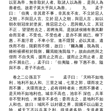
以至為帝，無非取於人者。取諸人以為善， 是與人為
善者也。故君子莫大乎與人為善。」 九 孟子
曰：「伯夷，非其君不事，非其友不友。不立於惡人
之朝，不與惡人言。立於 惡人之朝，與惡人言，如以
朝衣朝冠坐於塗炭。推惡惡之心，思與鄉人立，其冠
不正， 望望然去之，若將浼焉。是故諸侯雖有善其辭
命而至者，不受也。不受也者，是亦不屑 就已。柳下
惠，不羞汙君，不卑小官。進不隱賢，必以其道。遺
佚而不怨，阨窮而不憫 。故曰：『爾為爾，我為我，
雖袒裼裸裎於我側，爾焉能浼我哉？』故由由然與之
偕而 不自失焉，援而止之而止。援而止之而止者，是
亦不屑去已。」孟子曰：「伯夷隘，柳 下惠不恭。隘
與不恭，君子不由也。」
卷之二公孫丑下 一 孟子曰：「天時不如地
利，地利不如人和。三里之城，七里之郭，環而攻之
而不勝 。夫環而攻之，必有得時者矣；然而不勝者，
是天時不如地利也。城非不高也，池非不 深也，兵革
非不堅利也，米粟非不多也；委而去之，是地利不如
人和也。故曰：域民不 以封疆之界，固國不以山谿之
險，威天下不以兵革之利。得道者多助，失道者寡