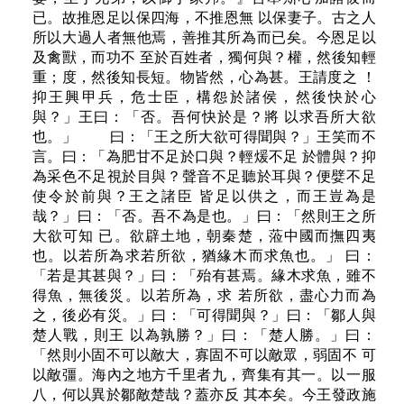
已。故推恩足以保四海，不推恩無 以保妻子。古之人
所以大過人者無他焉，善推其所為而已矣。今恩足以
及禽獸，而功不 至於百姓者，獨何與？權，然後知輕
重；度，然後知長短。物皆然，心為甚。王請度之 ！
抑王興甲兵，危士臣，構怨於諸侯，然後快於心
與？」王曰：「否。吾何快於是？將 以求吾所大欲
也。」 曰：「王之所大欲可得聞與？」王笑而不
言。曰：「為肥甘不足於口與？輕煖不足 於體與？抑
為采色不足視於目與？聲音不足聽於耳與？便嬖不足
使令於前與？王之諸臣 皆足以供之，而王豈為是
哉？」曰：「否。吾不為是也。」曰：「然則王之所
大欲可知 已。欲辟土地，朝秦楚，蒞中國而撫四夷
也。以若所為求若所欲，猶緣木而求魚也。」 曰：
「若是其甚與？」曰：「殆有甚焉。緣木求魚，雖不
得魚，無後災。以若所為，求 若所欲，盡心力而為
之，後必有災。」曰：「可得聞與？」曰：「鄒人與
楚人戰，則王 以為孰勝？」曰：「楚人勝。」曰：
「然則小固不可以敵大，寡固不可以敵眾，弱固不 可
以敵彊。海內之地方千里者九，齊集有其一。以一服
八，何以異於鄒敵楚哉？蓋亦反 其本矣。今王發政施