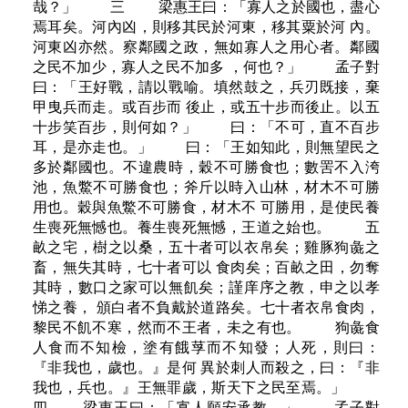
哉？」 三 梁惠王曰：「寡人之於國也，盡心
焉耳矣。河內凶，則移其民於河東，移其粟於河 內。
河東凶亦然。察鄰國之政，無如寡人之用心者。鄰國
之民不加少，寡人之民不加多 ，何也？」 孟子對
曰：「王好戰，請以戰喻。填然鼓之，兵刃既接，棄
甲曳兵而走。或百步而 後止，或五十步而後止。以五
十步笑百步，則何如？」 曰：「不可，直不百步
耳，是亦走也。」 曰：「王如知此，則無望民之
多於鄰國也。不違農時，穀不可勝食也；數罟不入洿
池，魚鱉不可勝食也；斧斤以時入山林，材木不可勝
用也。穀與魚鱉不可勝食，材木不 可勝用，是使民養
生喪死無憾也。養生喪死無憾，王道之始也。 五
畝之宅，樹之以桑，五十者可以衣帛矣；雞豚狗彘之
畜，無失其時，七十者可以 食肉矣；百畝之田，勿奪
其時，數口之家可以無飢矣；謹庠序之教，申之以孝
悌之養， 頒白者不負戴於道路矣。七十者衣帛食肉，
黎民不飢不寒，然而不王者，未之有也。 狗彘食
人食而不知檢，塗有餓莩而不知發；人死，則曰：
『非我也，歲也。』是何 異於刺人而殺之，曰：『非
我也，兵也。』王無罪歲，斯天下之民至焉。」
四 梁惠王曰：「寡人願安承教。」 孟子對