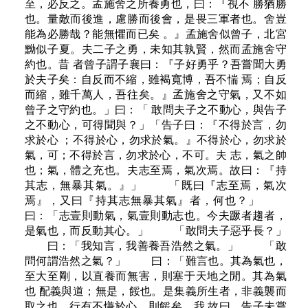
至，必反之。孟施舍之所養勇也，曰：『視不 勝猶勝
也。量敵而後進，慮勝而後會，是畏三軍者也。舍豈
能為必勝哉？能無懼而已矣 。』孟施舍似曾子，北宮
黝似子夏。夫二子之勇，未知其孰賢，然而孟施舍守
約也。昔 者曾子謂子襄曰：『子好勇乎？吾嘗聞大勇
於夫子矣：自反而不縮，雖褐寬博，吾不惴 焉；自反
而縮，雖千萬人，吾往矣。』孟施舍之守氣，又不如
曾子之守約也。」曰：「 敢問夫子之不動心，與告子
之不動心，可得聞與？」「告子曰：『不得於言，勿
求於心 ；不得於心，勿求於氣。』不得於心，勿求於
氣，可；不得於言，勿求於心，不可。夫 志，氣之帥
也；氣，體之充也。夫志至焉，氣次焉。故曰：『持
其志，無暴其氣。』」 「既曰『志至焉，氣次
焉』，又曰『持其志無暴其氣』者，何也？」
曰：「志壹則動氣，氣壹則動志也。今夫蹶者趨者，
是氣也，而反動其心。」 「敢問夫子惡乎長？」
曰：「我知言，我善養吾浩然之氣。」 「敢
問何謂浩然之氣？」 曰：「難言也。其為氣也，
至大至剛，以直養而無害，則塞于天地之閒。其為氣
也 配義與道；無是，餒也。是集義所生者，非義襲而
取之也。行有不慊於心，則餒矣。我 故曰，告子未嘗