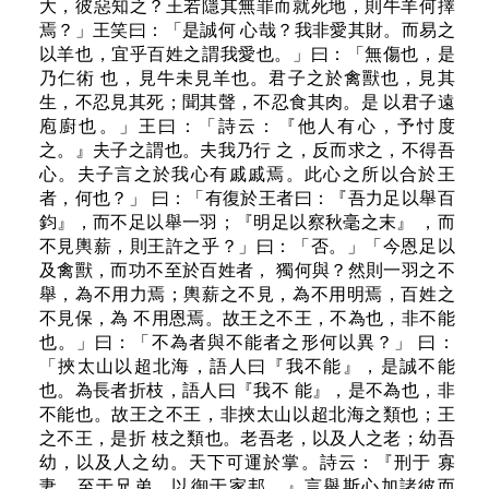
大，彼惡知之？王若隱其無罪而就死地，則牛羊何擇
焉？」王笑曰：「是誠何 心哉？我非愛其財。而易之
以羊也，宜乎百姓之謂我愛也。」曰：「無傷也，是
乃仁術 也，見牛未見羊也。君子之於禽獸也，見其
生，不忍見其死；聞其聲，不忍食其肉。是 以君子遠
庖廚也。」王曰：「詩云：『他人有心，予忖度
之。』夫子之謂也。夫我乃行 之，反而求之，不得吾
心。夫子言之於我心有戚戚焉。此心之所以合於王
者，何也？」 曰：「有復於王者曰：『吾力足以舉百
鈞』，而不足以舉一羽；『明足以察秋毫之末』 ，而
不見輿薪，則王許之乎？」曰：「否。」「今恩足以
及禽獸，而功不至於百姓者， 獨何與？然則一羽之不
舉，為不用力焉；輿薪之不見，為不用明焉，百姓之
不見保，為 不用恩焉。故王之不王，不為也，非不能
也。」曰：「不為者與不能者之形何以異？」 曰：
「挾太山以超北海，語人曰『我不能』，是誠不能
也。為長者折枝，語人曰『我不 能』，是不為也，非
不能也。故王之不王，非挾太山以超北海之類也；王
之不王，是折 枝之類也。老吾老，以及人之老；幼吾
幼，以及人之幼。天下可運於掌。詩云：『刑于 寡
妻，至于兄弟，以御于家邦。』言舉斯心加諸彼而