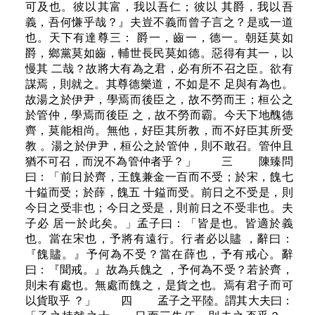
可及也。彼以其富，我以吾仁；彼以 其爵，我以吾
義，吾何慊乎哉？』夫豈不義而曾子言之？是或一道
也。天下有達尊三： 爵一，齒一，德一。朝廷莫如
爵，鄉黨莫如齒，輔世長民莫如德。惡得有其一，以
慢其 二哉？故將大有為之君，必有所不召之臣。欲有
謀焉，則就之。其尊德樂道，不如是不 足與有為也。
故湯之於伊尹，學焉而後臣之，故不勞而王；桓公之
於管仲，學焉而後臣 之，故不勞而霸。今天下地醜德
齊，莫能相尚。無他，好臣其所教，而不好臣其所受
教 。湯之於伊尹，桓公之於管仲，則不敢召。管仲且
猶不可召，而況不為管仲者乎？」 三 陳臻問
曰：「前日於齊，王餽兼金一百而不受；於宋，餽七
十鎰而受；於薛，餽五 十鎰而受。前日之不受是，則
今日之受非也；今日之受是，則前日之不受非也。夫
子必 居一於此矣。」孟子曰：「皆是也。皆適於義
也。當在宋也，予將有遠行。行者必以贐 ，辭曰：
『餽贐。』予何為不受？當在薛也，予有戒心。辭
曰：『聞戒。』故為兵餽之 ，予何為不受？若於齊，
則未有處也。無處而餽之，是貨之也。焉有君子而可
以貨取乎 ？」 四 孟子之平陸。謂其大夫曰：