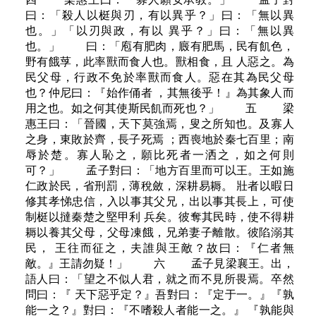
曰：「殺人以梃與刃，有以異乎？」曰：「無以異
也。」「以刃與政，有以 異乎？」曰：「無以異
也。」 曰：「庖有肥肉，廄有肥馬，民有飢色，
野有餓莩，此率獸而食人也。獸相食，且 人惡之。為
民父母，行政不免於率獸而食人。惡在其為民父母
也？仲尼曰：『始作俑者 ，其無後乎！』為其象人而
用之也。如之何其使斯民飢而死也？」 五 梁
惠王曰：「晉國，天下莫強焉，叟之所知也。及寡人
之身，東敗於齊，長子死焉 ；西喪地於秦七百里；南
辱於楚。寡人恥之，願比死者一洒之，如之何則
可？」 孟子對曰：「地方百里而可以王。王如施
仁政於民，省刑罰，薄稅斂，深耕易耨。 壯者以暇日
修其孝悌忠信，入以事其父兄，出以事其長上，可使
制梃以撻秦楚之堅甲利 兵矣。彼奪其民時，使不得耕
耨以養其父母，父母凍餓，兄弟妻子離散。彼陷溺其
民， 王往而征之，夫誰與王敵？故曰：『仁者無
敵。』王請勿疑！」 六 孟子見梁襄王。出，
語人曰：「望之不似人君，就之而不見所畏焉。卒然
問曰：『 天下惡乎定？』吾對曰：『定于一。』『孰
能一之？』對曰：『不嗜殺人者能一之。』 『孰能與