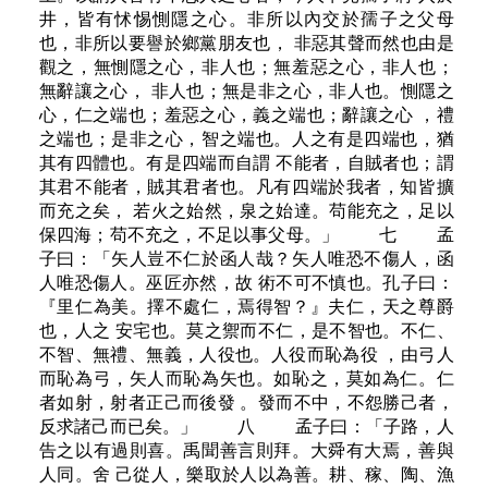
井，皆有怵惕惻隱之心。非所以內交於孺子之父母
也，非所以要譽於鄉黨朋友也， 非惡其聲而然也由是
觀之，無惻隱之心，非人也；無羞惡之心，非人也；
無辭讓之心， 非人也；無是非之心，非人也。惻隱之
心，仁之端也；羞惡之心，義之端也；辭讓之心 ，禮
之端也；是非之心，智之端也。人之有是四端也，猶
其有四體也。有是四端而自謂 不能者，自賊者也；謂
其君不能者，賊其君者也。凡有四端於我者，知皆擴
而充之矣， 若火之始然，泉之始達。苟能充之，足以
保四海；苟不充之，不足以事父母。」 七 孟
子曰：「矢人豈不仁於函人哉？矢人唯恐不傷人，函
人唯恐傷人。巫匠亦然，故 術不可不慎也。孔子曰：
『里仁為美。擇不處仁，焉得智？』夫仁，天之尊爵
也，人之 安宅也。莫之禦而不仁，是不智也。不仁、
不智、無禮、無義，人役也。人役而恥為役 ，由弓人
而恥為弓，矢人而恥為矢也。如恥之，莫如為仁。仁
者如射，射者正己而後發 。發而不中，不怨勝己者，
反求諸己而已矣。」 八 孟子曰：「子路，人
告之以有過則喜。禹聞善言則拜。大舜有大焉，善與
人同。舍 己從人，樂取於人以為善。耕、稼、陶、漁