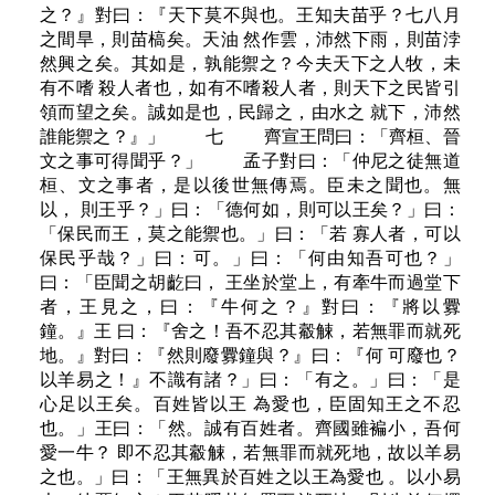
之？』對曰：『天下莫不與也。王知夫苗乎？七八月
之間旱，則苗槁矣。天油 然作雲，沛然下雨，則苗浡
然興之矣。其如是，孰能禦之？今夫天下之人牧，未
有不嗜 殺人者也，如有不嗜殺人者，則天下之民皆引
領而望之矣。誠如是也，民歸之，由水之 就下，沛然
誰能禦之？』」 七 齊宣王問曰：「齊桓、晉
文之事可得聞乎？」 孟子對曰：「仲尼之徒無道
桓、文之事者，是以後世無傳焉。臣未之聞也。無
以， 則王乎？」曰：「德何如，則可以王矣？」曰：
「保民而王，莫之能禦也。」曰：「若 寡人者，可以
保民乎哉？」曰：可。」曰：「何由知吾可也？」
曰：「臣聞之胡齕曰， 王坐於堂上，有牽牛而過堂下
者，王見之，曰：『牛何之？』對曰：『將以釁
鐘。』王 曰：『舍之！吾不忍其觳觫，若無罪而就死
地。』對曰：『然則廢釁鐘與？』曰：『何 可廢也？
以羊易之！』不識有諸？」曰：「有之。」曰：「是
心足以王矣。百姓皆以王 為愛也，臣固知王之不忍
也。」王曰：「然。誠有百姓者。齊國雖褊小，吾何
愛一牛？ 即不忍其觳觫，若無罪而就死地，故以羊易
之也。」曰：「王無異於百姓之以王為愛也 。以小易