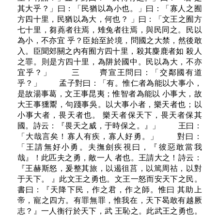
其大乎？」曰：「民猶以為小也。」曰：「寡人之囿
方四十里，民猶以為大，何也？ 」曰：「文王之囿方
七十里，芻蕘者往焉，雉兔者往焉，與民同之。民以
為小，不亦宜 乎？臣始至於境，問國之大禁，然後敢
入。臣聞郊關之內有囿方四十里，殺其麋鹿者如 殺人
之罪。則是方四十里，為阱於國中。民以為大，不亦
宜乎？」 三 齊宣王問曰：「交鄰國有道
乎？」 孟子對曰：「有。惟仁者為能以大事小，
是故湯事葛，文王事昆夷；惟智者為能以 小事大，故
大王事獯鬻，句踐事吳。以大事小者，樂天者也；以
小事大者，畏天者也。 樂天者保天下，畏天者保其
國。詩云：『畏天之威，于時保之。』」 王曰：
「大哉言矣！寡人有疾，寡人好勇。」 對曰：
「王請無好小勇。夫撫劍疾視曰，『彼惡敢當我
哉』！此匹夫之勇，敵一人 者也。王請大之！詩云：
『王赫斯怒，爰整其旅，以遏徂莒，以篤周祜，以對
于天下。 』此文王之勇也。文王一怒而安天下之民。
書曰：『天降下民，作之君，作之師。惟曰 其助上
帝，寵之四方。有罪無罪，惟我在，天下曷敢有越厥
志？』一人衡行於天下，武 王恥之。此武王之勇也。