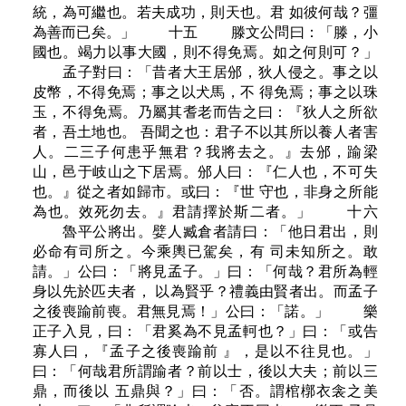
統，為可繼也。若夫成功，則天也。君 如彼何哉？彊
為善而已矣。」 十五 滕文公問曰：「滕，小
國也。竭力以事大國，則不得免焉。如之何則可？」
孟子對曰：「昔者大王居邠，狄人侵之。事之以
皮幣，不得免焉；事之以犬馬，不 得免焉；事之以珠
玉，不得免焉。乃屬其耆老而告之曰：『狄人之所欲
者，吾土地也。 吾聞之也：君子不以其所以養人者害
人。二三子何患乎無君？我將去之。』去邠，踰梁
山，邑于岐山之下居焉。邠人曰：『仁人也，不可失
也。』從之者如歸市。或曰：『世 守也，非身之所能
為也。效死勿去。』君請擇於斯二者。」 十六
魯平公將出。嬖人臧倉者請曰：「他日君出，則
必命有司所之。今乘輿已駕矣，有 司未知所之。敢
請。」公曰：「將見孟子。」曰：「何哉？君所為輕
身以先於匹夫者， 以為賢乎？禮義由賢者出。而孟子
之後喪踰前喪。君無見焉！」公曰：「諾。」 樂
正子入見，曰：「君奚為不見孟軻也？」曰：「或告
寡人曰，『孟子之後喪踰前 』，是以不往見也。」
曰：「何哉君所謂踰者？前以士，後以大夫；前以三
鼎，而後以 五鼎與？」曰：「否。謂棺槨衣衾之美