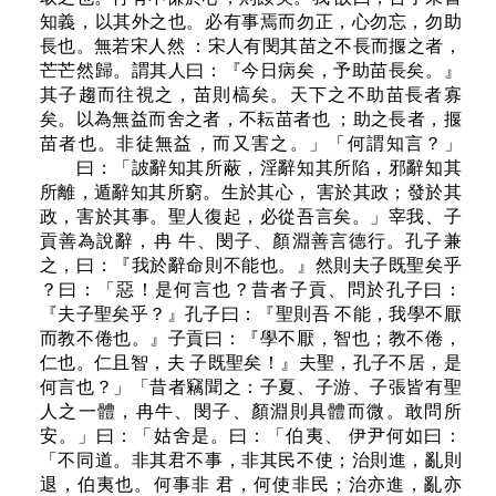
知義，以其外之也。必有事焉而勿正，心勿忘，勿助
長也。無若宋人然 ：宋人有閔其苗之不長而揠之者，
芒芒然歸。謂其人曰：『今日病矣，予助苗長矣。』
其子趨而往視之，苗則槁矣。天下之不助苗長者寡
矣。以為無益而舍之者，不耘苗者也 ；助之長者，揠
苗者也。非徒無益，而又害之。」「何謂知言？」
曰：「詖辭知其所蔽，淫辭知其所陷，邪辭知其
所離，遁辭知其所窮。生於其心， 害於其政；發於其
政，害於其事。聖人復起，必從吾言矣。」宰我、子
貢善為說辭，冉 牛、閔子、顏淵善言德行。孔子兼
之，曰：『我於辭命則不能也。』然則夫子既聖矣乎
？曰：「惡！是何言也？昔者子貢、問於孔子曰：
『夫子聖矣乎？』孔子曰：『聖則吾 不能，我學不厭
而教不倦也。』子貢曰：『學不厭，智也；教不倦，
仁也。仁且智，夫 子既聖矣！』夫聖，孔子不居，是
何言也？」「昔者竊聞之：子夏、子游、子張皆有聖
人之一體，冉牛、閔子、顏淵則具體而微。敢問所
安。」曰：「姑舍是。曰：「伯夷、 伊尹何如曰：
「不同道。非其君不事，非其民不使；治則進，亂則
退，伯夷也。何事非 君，何使非民；治亦進，亂亦