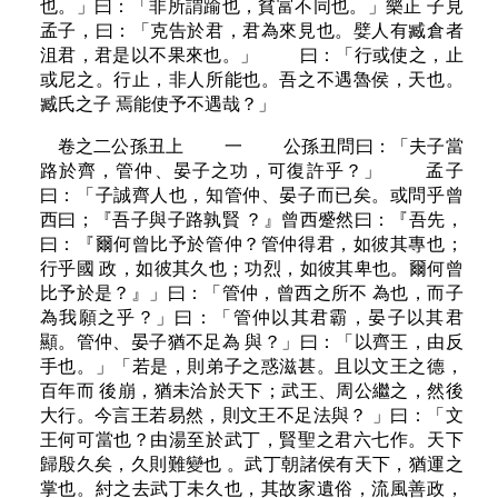
也。」曰：「非所謂踰也，貧富不同也。」樂正 子見
孟子，曰：「克告於君，君為來見也。嬖人有臧倉者
沮君，君是以不果來也。」 曰：「行或使之，止
或尼之。行止，非人所能也。吾之不遇魯侯，天也。
臧氏之子 焉能使予不遇哉？」
卷之二公孫丑上 一 公孫丑問曰：「夫子當
路於齊，管仲、晏子之功，可復許乎？」 孟子
曰：「子誠齊人也，知管仲、晏子而已矣。或問乎曾
西曰；『吾子與子路孰賢 ？』曾西蹙然曰：『吾先，
曰：『爾何曾比予於管仲？管仲得君，如彼其專也；
行乎國 政，如彼其久也；功烈，如彼其卑也。爾何曾
比予於是？』」曰：「管仲，曾西之所不 為也，而子
為我願之乎？」曰：「管仲以其君霸，晏子以其君
顯。管仲、晏子猶不足為 與？」曰：「以齊王，由反
手也。」「若是，則弟子之惑滋甚。且以文王之德，
百年而 後崩，猶未洽於天下；武王、周公繼之，然後
大行。今言王若易然，則文王不足法與？ 」曰：「文
王何可當也？由湯至於武丁，賢聖之君六七作。天下
歸殷久矣，久則難變也 。武丁朝諸侯有天下，猶運之
掌也。紂之去武丁未久也，其故家遺俗，流風善政，