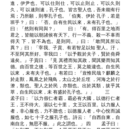
進，伊尹也。可以仕則仕，可以止則止，可以久則
久，可 以速則速，孔子也。皆古聖人也，吾未能有行
焉；乃所願，則學孔子也。「伯夷、伊於 孔子，若是
班乎？」曰：「否。自有生民以來，未有孔子也。」
曰：「然則有同與？」 曰：「有。得百里之地而
君之，皆能以朝諸侯有天下。行一不義、殺一不辜而
得天 下，皆不為也。是則同。」曰：「敢問其所以
異？」曰：「宰我、子貢、有若智足以知 聖人。汙，
不至阿其所好。宰我曰：『以予觀於夫子，賢於堯舜
遠矣。』子貢曰：『見 其禮而知其政，聞其樂而知其
德。由百世之後，等百世之王，莫之能違也。自生民
以來 ，未有夫子也。』有若曰：『豈惟民哉？麒麟之
於走獸，鳳凰之於飛鳥，太山之於丘垤 ，河海之於行
潦，類也。聖人之於民，亦類也。出於其類，拔乎其
萃，自生民以來，未 有盛於孔子也。』」 三
孟子曰：「以力假仁者霸，霸必有大國，以德行仁者
王，王不待大。湯以七十里， 文王以百里。以力服人
者，非心服也，力不贍也；以德服人者，中心悅而誠
服也，如七 十子之服孔子也。詩云：『自西自東，自
南自北，無思不服。』此之謂也。」 四 孟子曰：