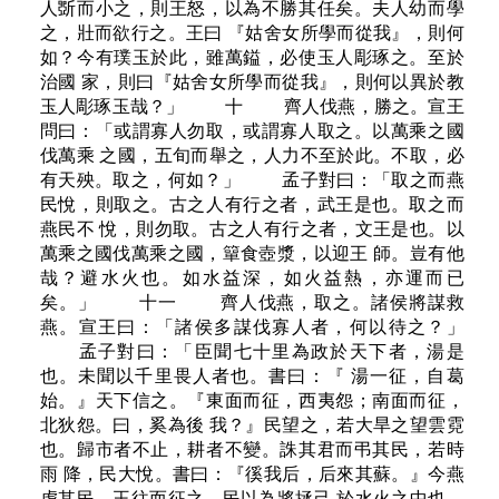
人斲而小之，則王怒，以為不勝其任矣。夫人幼而學
之，壯而欲行之。王曰 『姑舍女所學而從我』，則何
如？今有璞玉於此，雖萬鎰，必使玉人彫琢之。至於
治國 家，則曰『姑舍女所學而從我』，則何以異於教
玉人彫琢玉哉？」 十 齊人伐燕，勝之。宣王
問曰：「或謂寡人勿取，或謂寡人取之。以萬乘之國
伐萬乘 之國，五旬而舉之，人力不至於此。不取，必
有天殃。取之，何如？」 孟子對曰：「取之而燕
民悅，則取之。古之人有行之者，武王是也。取之而
燕民不 悅，則勿取。古之人有行之者，文王是也。以
萬乘之國伐萬乘之國，簞食壺漿，以迎王 師。豈有他
哉？避水火也。如水益深，如火益熱，亦運而已
矣。」 十一 齊人伐燕，取之。諸侯將謀救
燕。宣王曰：「諸侯多謀伐寡人者，何以待之？」
孟子對曰：「臣聞七十里為政於天下者，湯是
也。未聞以千里畏人者也。書曰：『 湯一征，自葛
始。』天下信之。『東面而征，西夷怨；南面而征，
北狄怨。曰，奚為後 我？』民望之，若大旱之望雲霓
也。歸市者不止，耕者不變。誅其君而弔其民，若時
雨 降，民大悅。書曰：『徯我后，后來其蘇。』今燕
虐其民，王往而征之。民以為將拯己 於水火之中也，