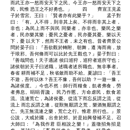
而武王亦一怒而安天下之民。今王亦一怒而安天下之
民，民惟 恐王之不好勇也。」 四 齊宣王見孟
子於雪宮。王曰：「賢者亦有此樂乎？」 孟子對
曰：「有。人不得，則非其上矣。不得而非其上者，
非也；為民上而不與民 同樂者，亦非也。樂民之樂
者，民亦樂其樂；憂民之憂者，民亦憂其憂。樂以天
下，憂 以天下，然而不王者，未之有也。昔者齊景公
問於晏子曰：『吾欲觀於轉附、朝舞，遵 海而南，放
于琅邪。吾何脩而可以比於先王觀也？』晏子對曰：
『善哉問也！天子適諸 侯曰巡狩，巡狩者巡所守也；
諸侯朝於天子曰述職，述職者述所職也。無非事者。
春省 耕而補不足，秋省斂而助不給。夏諺曰：「吾王
不遊，吾何以休？吾王不豫，吾何以助 ？一遊一豫，
為諸侯度。」今也不然：師行而糧食，飢者弗食，勞
者弗息。睊睊胥讒， 民乃作慝。方命虐民，飲食若
流。流連荒亡，為諸侯憂。從流下而忘反謂之流，從
流上 而忘反謂之連，從獸無厭謂之荒，樂酒無厭謂之
亡。先王無流連之樂，荒亡之行。惟君 所行也。』景
公說，大戒於國，出舍於郊。於是始興發補不足。召
大師曰：『為我作君 臣相說之樂！』蓋徵招角招是