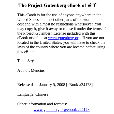
The Project Gutenberg eBook of
孟子
This eBook is for the use of anyone anywhere in the
United States and most other parts of the world at no
cost and with almost no restrictions whatsoever. You
may copy it, give it away or re-use it under the terms of
the Project Gutenberg License included with this
eBook or online at
www.gutenberg.org
. If you are not
located in the United States, you will have to check the
laws of the country where you are located before using
this eBook.
Title
: 孟子
Author
: Mencius
Release date
: January 5, 2008 [eBook #24178]
Language
: Chinese
Other information and formats
:
www.gutenberg.org/ebooks/24178