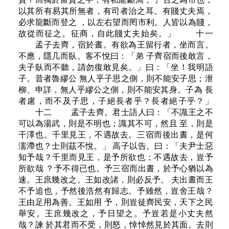
以其所有易其所無者，有司者治之耳。有賤丈夫焉，
必求龍斷而登之 ，以左右望而罔市利。人皆以為賤，
故從而征之。征商，自此賤丈夫始矣。」 十一
孟子去齊，宿於晝。有欲為王留行者，坐而言。
不應，隱几而臥。客不悅曰：「弟 子齊宿而後敢言，
夫子臥而不聽，請勿復敢見矣。」曰：「坐！我明語
子。昔者魯繆公 無人乎子思之側，則不能安子思；泄
柳、申詳，無人乎繆公之側，則不能安其身。子為 長
者慮，而不及子思，子絕長者乎？長者絕子乎？」
十二 孟子去齊。君士語人曰：「不識王之不
可以為湯武，則是不明也；識其不可，然且 至，則是
干澤也。千里見王，不遇故去。三宿而後出晝，是何
濡滯也？士則茲不悅。」 高子以告。曰：「夫尹士惡
知予哉？千里而見王，是予所欲也；不遇故去，豈予
所欲哉 ？予不得已也。予三宿而出晝，於予心猶以為
速。王庶幾改之。王如改諸，則必反予。 夫出晝而王
不予追也，予然後浩然有歸志。予雖然，豈舍王哉？
王由足用為善。王如用 予，則豈徒齊民安，天下之民
舉安。王庶幾改之，予日望之。予豈若是小丈夫然
哉？諫 於其君而不受，則怒，悻悻然見於其面。去則