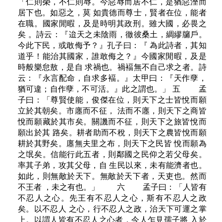
「仁則榮，不仁則辱。今惡辱而居不仁，是猶惡溼而
居下也。如惡之，莫 如貴德而尊士，賢者在位，能者
在職。國家閒暇，及是時明其政刑。雖大國，必畏之
矣 。詩云：『迨天之未陰雨，徹彼桑土，綢繆牖戶。
今此下民，或敢侮予？』孔子曰：『 為此詩者，其知
道乎！能治其國家，誰敢侮之？』今國家閒暇，及是
時般樂怠敖，是自 求禍也。禍褔無不自己求之者。詩
云：『永言配命，自求多褔。』太甲曰：『天作孽，
猶可違；自作孽，不可活。』此之謂也。」 五 孟
子曰：「尊賢使能，俊傑在位，則天下之士皆悅而願
立於其朝矣。市廛而不征， 法而不廛，則天下之商皆
悅而願藏於其市矣。關譏而不征，則天下之旅皆悅而
願出於其 路矣。耕者助而不稅，則天下之農皆悅而願
耕於其野矣。廛無夫里之布，則天下之民皆 悅而願為
之氓矣。信能行此五者，則鄰國之民仰之若父母矣。
率其子弟，攻其父母，自 生民以來，未有能濟者也。
如此，則無敵於天下。無敵於天下者，天吏也。然而
不王者 ，未之有也。」 六 孟子曰：「人皆有
不忍人之心。先王有不忍人之心，斯有不忍人之政
矣。以不忍人 之心，行不忍人之政，治天下可運之掌
上。以謂人皆有不忍人之心者，今人乍見孺子將 入於