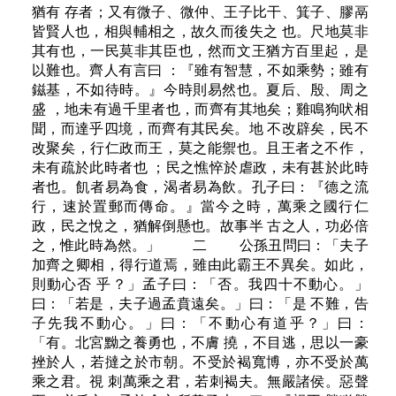
猶有 存者；又有微子、微仲、王子比干、箕子、膠鬲
皆賢人也，相與輔相之，故久而後失之 也。尺地莫非
其有也，一民莫非其臣也，然而文王猶方百里起，是
以難也。齊人有言曰 ：『雖有智慧，不如乘勢；雖有
鎡基，不如待時。』今時則易然也。夏后、殷、周之
盛 ，地未有過千里者也，而齊有其地矣；雞鳴狗吠相
聞，而達乎四境，而齊有其民矣。地 不改辟矣，民不
改聚矣，行仁政而王，莫之能禦也。且王者之不作，
未有疏於此時者也 ；民之憔悴於虐政，未有甚於此時
者也。飢者易為食，渴者易為飲。孔子曰：『德之流
行，速於置郵而傳命。』當今之時，萬乘之國行仁
政，民之悅之，猶解倒懸也。故事半 古之人，功必倍
之，惟此時為然。」 二 公孫丑問曰：「夫子
加齊之卿相，得行道焉，雖由此霸王不異矣。如此，
則動心否 乎？」孟子曰：「否。我四十不動心。」
曰：「若是，夫子過孟賁遠矣。」曰：「是 不難，告
子先我不動心。」曰：「不動心有道乎？」曰：
「有。北宮黝之養勇也，不膚 撓，不目逃，思以一豪
挫於人，若撻之於市朝。不受於褐寬博，亦不受於萬
乘之君。視 刺萬乘之君，若刺褐夫。無嚴諸侯。惡聲