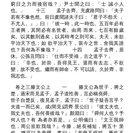
窮日之力而後宿哉？」尹士聞之曰：「士 誠小人
也。」 十三 孟子去齊。充虞路問曰：「夫子
若有不豫色然。前日虞聞諸夫子曰：『君子不怨天 ，
不尤人。』」曰：「彼一時，此一時也。五百年必有
王者興，其間必有名世者。由周 而來，七百有餘歲
矣。以其數則過矣，以其時考之則可矣。夫天，未欲
平治天下也；如 欲平治天下，當今之世，舍我其誰
也？吾何為不豫哉？」 十四 孟子去齊，居
休。公孫丑問曰：「仕而不受祿，古之道乎？」
曰：「非也。於崇，吾得見王。退而有去志，不欲
變，故不受也。繼而有師命，不 可以請。久於齊，非
我志也。」
卷之三滕文公上 一 滕文公為世子，將之
楚，過宋而見孟子。孟子道性善，言必稱堯舜。
世子自楚反，復見孟子。孟子曰：「世子疑吾言乎？
夫道一而已矣。成(間見)謂齊 景公曰：『彼丈夫也，
我丈夫也，吾何畏彼哉？』顏淵曰：『舜何人也？予
何人也？有 為者亦若是。』公明儀曰：『文王我師
也，周公豈欺我哉？』今滕，絕長補短，將五十 里
也，猶可以為善國。書曰：『若藥不瞑眩，厥疾不