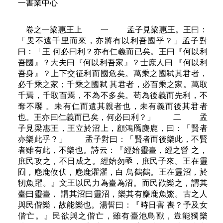
一書業中心
卷之一梁惠王上 一 孟子見梁惠王。王曰：
「叟不遠千里而來，亦將有以利吾國乎？」孟子對
曰：「王 何必曰利？亦有仁義而已矣。王曰『何以利
吾國』？大夫曰『何以利吾家』？士庶人曰 『何以利
吾身』？上下交征利而國危矣。萬乘之國弒其君者，
必千乘之家；千乘之國弒 其君者，必百乘之家。萬取
千焉，千取百焉，不為不多矣。苟為後義而先利，不
奪不饜 。未有仁而遺其親者也，未有義而後其君者
也。王亦曰仁義而已矣，何必曰利？」 二 孟
子見梁惠王，王立於沼上，顧鴻鴈麋鹿，曰：「賢者
亦樂此乎？」 孟子對曰：「賢者而後樂此，不賢
者雖有此，不樂也。詩云：『經始靈臺，經之營 之，
庶民攻之，不日成之。經始勿亟，庶民子來。王在靈
囿，麀鹿攸伏，麀鹿濯濯，白 鳥鶴鶴。王在靈沼，於
牣魚躍。』文王以民力為臺為沼。而民歡樂之，謂其
臺曰靈臺， 謂其沼曰靈沼，樂其有麋鹿魚鱉。古之人
與民偕樂，故能樂也。湯誓曰：『時日害 喪？予及女
偕亡。』民欲與之偕亡，雖有臺池鳥獸，豈能獨樂