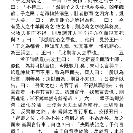
「子之持戟之士，一日而三失伍，則去之否乎？」
曰： 「不待三。」「然則子之失伍也亦多矣。凶年饑
歲，子之民，老羸轉於溝壑，壯者散而 之四方者，幾
千人矣。」曰：「此非距心之所得為也。」曰：「今
有受人之牛羊而為之 牧之者，則必為之求牧與芻矣。
求牧與芻而不得，則反諸其人乎？抑亦立而視其死
與？ 」曰：「此則距心之罪也。」他日，見於王曰：
「王之為都者，臣知五人焉。知其罪者 ，惟孔距心。
為王誦之。」王曰：「此則寡人之罪也。」 五
孟子謂蚔鼁(去改圭)曰：「子之辭靈丘而請士師，
似也，為其可以言也。今既數月 矣，未可以言與？」
蚔鼁諫於王而不用，致為臣而去。齊人曰：「所以為
蚔鼁，則善矣 ；所以自為，則吾不知也。」公都子以
告。曰：「吾聞之也：有官守者，不得其職則去 ；有
言責者，不得其言則去。我無官守，我無言責也，則
吾進退，豈不綽綽然有餘裕哉 ？」 六 孟子為卿於
齊，出弔於滕，王使蓋大夫王驩為輔行。王驩朝暮
見，反齊滕之路，未 嘗與之言行事也。公孫丑曰：
「齊卿之位，不為小矣；齊滕之路，不為近矣。反之
而未 嘗與言行事，何也？曰：「夫既或治之，予何言
哉？」 七 孟子自齊葬於魯，反於齊，止於