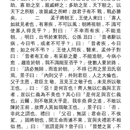
助。寡 助之至，親戚畔之；多助之至，天下順之。以
天下之所順，攻親戚之所畔；故君子有不 戰，戰必勝
矣。」 二 孟子將朝王，王使人來曰：「寡人
如就見者也，有寒疾，不可以風；朝將視朝，不 識可
使寡人得見乎？」對曰：「不幸而有疾，不能造
朝。」明日，出弔於東郭氏。公孫 丑曰：「昔者辭以
病，今日弔，或者不可乎？」曰：「昔者疾，今日
愈，如之何不弔？ 」王使人問疾，醫來。孟仲子對
曰：「昔者有王命，有采薪之憂，不能造朝。今病小
愈 ，趨造於朝，我不識能至否乎？」使數人要於路，
曰：「請必無歸，而造於朝。」不得 已而之景丑氏宿
焉。景子曰：「內則父子，外則君臣，人之大倫也。
父子主恩，君臣主 敬。丑見王之敬子也，未見所以敬
王也。」曰：「惡！是何言也！齊人無以仁義與王言
者，豈以仁義為不美也？其心曰『是何足與言仁義
也』云爾，則不敬莫大乎是。我非堯 舜之道，不敢以
陳於王前，故齊人莫如我敬王也。」景子曰：「否，
非此之謂也。禮曰 ：『父召，無諾；君命召，不俟
駕。』固將朝也，聞王命而遂不果，宜與夫禮若不相
似 然。」曰：「豈謂是與？曾子曰：『晉楚之富，不