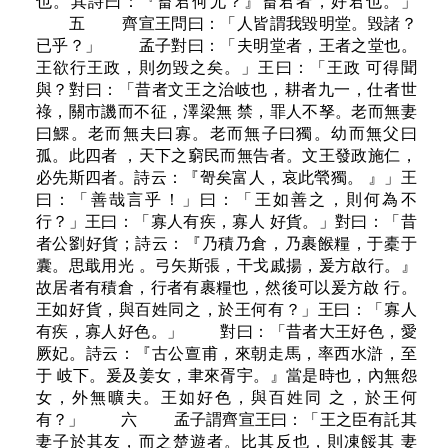
也。其詩曰：『畜君何尤？』畜君者，好君也。」
五 齊宣王問曰：「人皆謂我毀明堂。毀諸？
已乎？」 孟子對曰：「夫明堂者，王者之堂也。
王欲行王政，則勿毀之矣。」王曰：「王政 可得聞
與？對曰：「昔者文王之治岐也，耕者九一，仕者世
祿，關市譏而不征，澤梁無 禁，罪人不孥。老而無妻
曰鰥。老而無夫曰寡。老而無子曰獨。幼而無父曰
孤。此四者 ，天下之窮民而無告者。文王發政施仁，
必先斯四者。詩云：『哿矣富人，哀此煢獨。 』」王
曰：「善哉言乎！」曰：「王如善之，則何為不
行？」王曰：「寡人有疾，寡人 好貨。」對曰：「昔
者公劉好貨；詩云：『乃積乃倉，乃裹餱糧，于橐于
囊。思戢用光 。弓矢斯張，干戈戚揚，爰方啟行。』
故居者有積倉，行者有裹糧也，然後可以爰方啟 行。
王如好貨，與百姓同之，於王何有？」王曰：「寡人
有疾，寡人好色。」 對曰：「昔者大王好色，愛
厥妃。詩云：『古公亶甫，來朝走馬，率西水滸，至
于 岐下。爰及姜女，聿來胥宇。』當是時也，內無怨
女，外無曠夫。王如好色，與百姓同 之，於王何
有？」 六 孟子謂齊宣王曰：「王之臣有託其
妻子於其友，而之楚遊者。比其反也，則凍餒其 妻