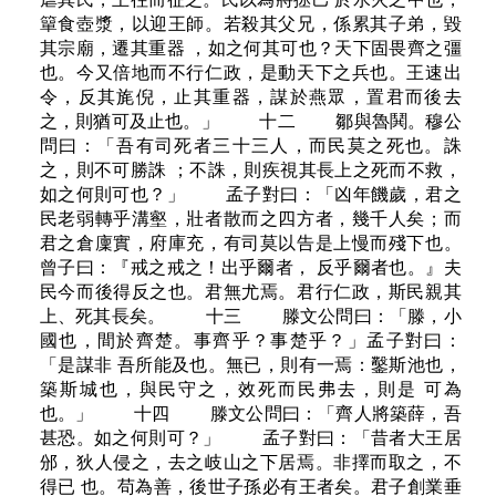
簞食壺漿，以迎王師。若殺其父兄，係累其子弟，毀
其宗廟，遷其重器 ，如之何其可也？天下固畏齊之彊
也。今又倍地而不行仁政，是動天下之兵也。王速出
令，反其旄倪，止其重器，謀於燕眾，置君而後去
之，則猶可及止也。」 十二 鄒與魯鬨。穆公
問曰：「吾有司死者三十三人，而民莫之死也。誅
之，則不可勝誅 ；不誅，則疾視其長上之死而不救，
如之何則可也？」 孟子對曰：「凶年饑歲，君之
民老弱轉乎溝壑，壯者散而之四方者，幾千人矣；而
君之倉廩實，府庫充，有司莫以告是上慢而殘下也。
曾子曰：『戒之戒之！出乎爾者， 反乎爾者也。』夫
民今而後得反之也。君無尤焉。君行仁政，斯民親其
上、死其長矣。 十三 滕文公問曰：「滕，小
國也，間於齊楚。事齊乎？事楚乎？」孟子對曰：
「是謀非 吾所能及也。無已，則有一焉：鑿斯池也，
築斯城也，與民守之，效死而民弗去，則是 可為
也。」 十四 滕文公問曰：「齊人將築薛，吾
甚恐。如之何則可？」 孟子對曰：「昔者大王居
邠，狄人侵之，去之岐山之下居焉。非擇而取之，不
得已 也。苟為善，後世子孫必有王者矣。君子創業垂