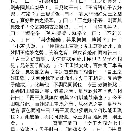
也。」曰：「好樂何如 ？」孟子曰：「王之好樂甚，
則齊國其庶幾乎！」日見於王曰：「王嘗語莊子以好
樂， 有諸？」王變乎色，曰：「寡人非能好先王之樂
也，直好世俗之樂耳。」曰：「王之好 樂甚，則齊其
庶幾乎！今之樂猶古之樂也。」曰：「可得聞與？」
曰：「獨樂樂，與人 樂樂，孰樂？」曰：「不若與
人。」曰：「與少樂樂，與眾樂樂，孰樂？」曰：
「不若 與眾。」「臣請為王言樂：今王鼓樂於此，百
姓聞王鐘鼓之聲，管籥之音，舉疾首蹙頞 而相告曰：
『吾王之好鼓樂，夫何使我至於此極也？父子不相
見，兄弟妻子離散。』今 王田獵於此，百姓聞王車馬
之音，見羽旄之美，舉疾首蹙頞而相告曰：『吾王之
好田獵 ，夫何使我至於此極也？父子不相見，兄弟妻
子離散。』此無他，不與民同樂也。今王 鼓樂於此，
百姓聞王鐘鼓之聲，管籥之音，舉欣欣然有喜色而相
告曰：『吾王庶幾無疾 病與？何以能鼓樂也？』今王
田獵於此，百姓聞王車馬之音，見羽旄之美，舉欣欣
然有 喜色而相告曰『吾王庶幾無疾病與？何以能田獵
也？』此無他，與民同樂也。今王與百 姓同樂，則王
矣。」 二 齊宣王問曰：「文王之囿方七十
里，有諸？」孟子對曰：「於傳有之。」曰：「若 是