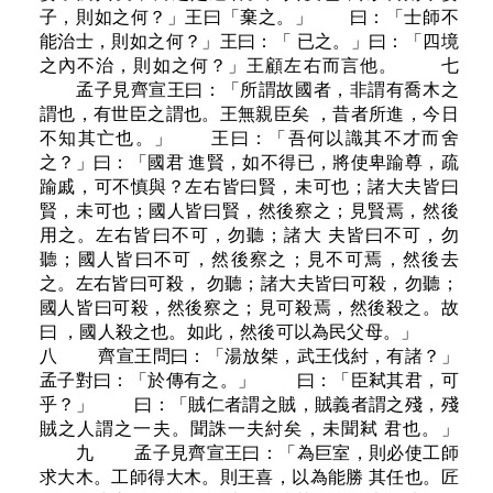
子，則如之何？」王曰「棄之。」 曰：「士師不
能治士，則如之何？」王曰：「 已之。」曰：「四境
之內不治，則如之何？」王顧左右而言他。 七
孟子見齊宣王曰：「所謂故國者，非謂有喬木之
謂也，有世臣之謂也。王無親臣矣 ，昔者所進，今日
不知其亡也。」 王曰：「吾何以識其不才而舍
之？」曰：「國君 進賢，如不得已，將使卑踰尊，疏
踰戚，可不慎與？左右皆曰賢，未可也；諸大夫皆曰
賢，未可也；國人皆曰賢，然後察之；見賢焉，然後
用之。左右皆曰不可，勿聽；諸大 夫皆曰不可，勿
聽；國人皆曰不可，然後察之；見不可焉，然後去
之。左右皆曰可殺， 勿聽；諸大夫皆曰可殺，勿聽；
國人皆曰可殺，然後察之；見可殺焉，然後殺之。故
曰 ，國人殺之也。如此，然後可以為民父母。」
八 齊宣王問曰：「湯放桀，武王伐紂，有諸？」
孟子對曰：「於傳有之。」 曰：「臣弒其君，可
乎？」 曰：「賊仁者謂之賊，賊義者謂之殘，殘
賊之人謂之一夫。聞誅一夫紂矣，未聞弒 君也。」
九 孟子見齊宣王曰：「為巨室，則必使工師
求大木。工師得大木。則王喜，以為能勝 其任也。匠