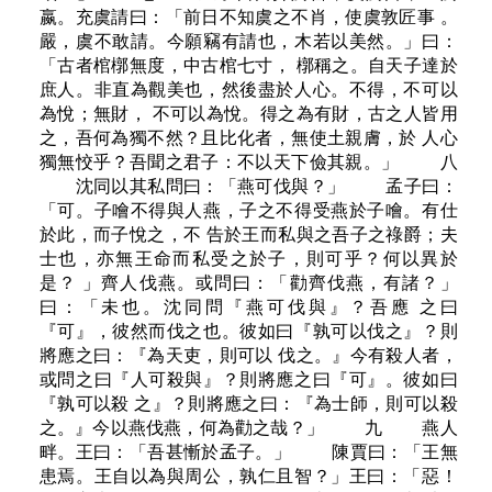
嬴。充虞請曰：「前日不知虞之不肖，使虞敦匠事 。
嚴，虞不敢請。今願竊有請也，木若以美然。」曰：
「古者棺槨無度，中古棺七寸， 槨稱之。自天子達於
庶人。非直為觀美也，然後盡於人心。不得，不可以
為悅；無財， 不可以為悅。得之為有財，古之人皆用
之，吾何為獨不然？且比化者，無使土親膚，於 人心
獨無恔乎？吾聞之君子：不以天下儉其親。」 八
沈同以其私問曰：「燕可伐與？」 孟子曰：
「可。子噲不得與人燕，子之不得受燕於子噲。有仕
於此，而子悅之，不 告於王而私與之吾子之祿爵；夫
士也，亦無王命而私受之於子，則可乎？何以異於
是？ 」齊人伐燕。或問曰：「勸齊伐燕，有諸？」
曰：「未也。沈同問『燕可伐與』？吾應 之曰
『可』，彼然而伐之也。彼如曰『孰可以伐之』？則
將應之曰：『為天吏，則可以 伐之。』今有殺人者，
或問之曰『人可殺與』？則將應之曰『可』。彼如曰
『孰可以殺 之』？則將應之曰：『為士師，則可以殺
之。』今以燕伐燕，何為勸之哉？」 九 燕人
畔。王曰：「吾甚慚於孟子。」 陳賈曰：「王無
患焉。王自以為與周公，孰仁且智？」王曰：「惡！