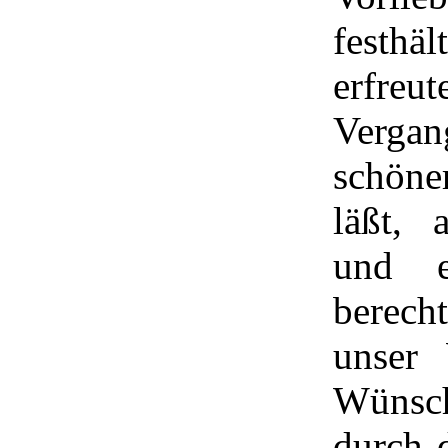
fest
erfreu
Vergan
schöne
läßt, 
und e
berec
unser
Wüns
durch 