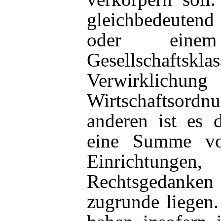
gleichbedeuten
oder ein
Gesellscha
Verwirkli
Wirtschaftso
anderen ist es 
eine Summe vo
Einrichtunge
Rechtsgedanken 
zugrunde liegen.