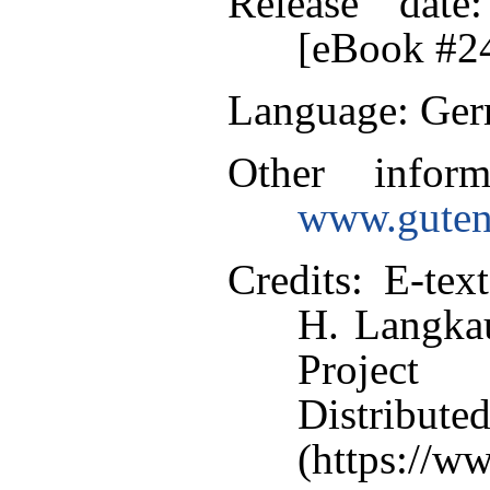
Release date
[eBook #2
Language
: Ge
Other infor
www.guten
Credits
: E-tex
H. Langkau
Project
Distribut
(https://w