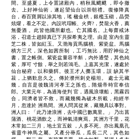
間。至盛夏，上令置諸殿內，稍秋風颼颼 ，即令撤
去。上好神仙術，遂起望仙台以崇朝禮。復修降真
台，舂百寶屑以涂其地，瑤 楹金栱，銀檻玉砌，晶熒
炫燿，看之不定。內設玳瑁帳、火齊?，焚龍火香，薦
無憂酒 。此皆他國所獻也。亡其國名。上每齋戒沐
浴，召道士趙歸真已下共探希夷之理。由是 室內生靈
芝二株，皆如紅玉。又渤海貢馬腦樻、紫瓷盆。馬腦
樻方三尺，深色如茜所制 ，工巧無比，用貯神仙之
書，置之帳側。紫瓷盆量容半斛，內外通瑩，其色純
紫，厚可 寸餘，舉之則若鴻毛。上嘉其光潔，遂處於
仙台秘府，以和藥餌。後王才人擲玉環，誤 缺其半
菽，上猶歎息久之。傳於濮州刺史楊坦。 處士元藏
幾，自言是後魏清河孝王之孫也，隋煬帝時官奉信
郎。大業元年，為過海使判 官，遇風浪壞船，黑霧四
合，同濟者皆不救，而藏幾獨為破木所載，殆經半
月，忽達於 洲島間。洲人問其從來，藏幾具以事對。
洲人曰：「此乃滄浪洲，去中國已數萬里。」 乃出菖
蒲酒、桃花酒飲之，而神氣清爽焉。其洲方千里，花
木常如二三月，地土宜五穀 ，人多不死。亦出鳳凰孔
雀靈牛神馬之屬。又產分蔕瓜，瓜長二尺，其色如