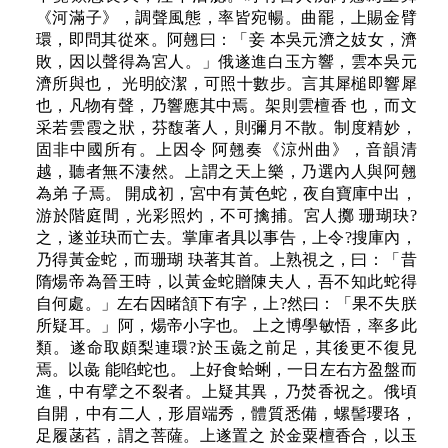
《河滿子》，調聲風態，率皆宛暢。曲罷，上賜金臂
環，即問其從來。阿翹曰：「妾 本吳元濟之妓女，濟
敗，因以聲得為宮人。」俄遂進白玉方響，雲本吳元
濟所與也， 光明皎潔，可照十數步。言其犀槌即響犀
也，凡物有聲，乃響應其中焉。架則雲檀香 也，而文
采若雲霞之狀，芬馥著人，則彌月不散。制度精妙，
固非中國所有。上因令 阿翹奏《涼州曲》，音韻清
越，聽者無不淒然。上謂之天上樂，乃選內人與阿翹
為弟 子焉。 開成初，宮中有黃色蛇，夜自寶庫中出，
游於階庭間，光彩照灼，不可擒捕。宮人擲 珊瑚玦?
之，遂並玦而亡去。掌庫者具以事告，上令?搜庫內，
乃得黃金蛇，而珊瑚 玦著其首。上熟視之，曰：「昔
隋煬帝為晉王時，以黃金蛇贈陳夫人，吾不知此蛇得
自何處。」左右因睹頷下有字，上?然曰：「果不失朕
所疑耳。」阿，煬帝小字也。 上之博學敏悟，率多此
類。遂命取頗梨連環?於玉彘之前足，其後更不復見
焉。以彘 能啗蛇也。 上好食蛤蜊，一日左右方盈盤而
進，中有擘之不裂者。上疑其異，乃焚香祝之。俄頃
自開，中有二人，形眉端秀，體質悉備，螺髻瓔珞，
足履菡萏，謂之菩薩。上遂置之 於金粟檀香合，以玉