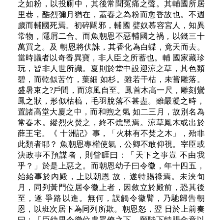
之如粉，以投廁中，其後常聞冤痛之聲。其輔國所居
里巷，酷烈彌月猶在，蓋舂之為粉而愈香故也。不週
歲而輔國死焉。初碎闢邪，輔國 嬖奴慕容宮人，知異
常物，隱屑二合。而魚朝恩不惡輔國之禍，以錢三十
萬買之。及 朝恩將伏誅，其香化為白蝶，竟天而去。
當時議者以奇香異寶，非人臣之所蓄也。輔 國家藏珍
玩，皆非人世所識。夏則於堂中設迎涼之草，其色類
碧，而乾似苦竹，葉細 如杉。雖若干枯，未嘗雕落。
盛暑束之?戶間，而涼風自至。鳳首木高一尺，雕刻鸞
鳳之狀，形似枯槁，毛羽脫落不甚盡。雖嚴凝之時，
置諸高堂大廈之中，而和煦之氣 如二三月，故別名為
常春木。縱烈火焚之，終不燋黑焉。涼草鳳木或出於
薛王宅。《 十洲記》事，「火林有不焚之木」，殆非
此類者耶？ 魚朝恩專權使氣，公卿不敢仰視。宰臣或
決政事不預謀者，則眥睚曰：「天下之事豈 不由我
乎？」於是上惡之。而朝恩幼子曰令徽，年十四五，
始給事於內殿，上以朝恩 故，遂特賜祿焉。未浹旬
月，同列黃門位居令徽上者，因敘立於殿前，恐其後
至，遂 爭路以進。無何，誤觸令徽臂，乃馳歸告朝
恩，以班次居下為同列所欺。朝恩怒，翌 日於上前奏
曰：「臣幼男令徽位處眾僚之下，願陛下特賜金章以