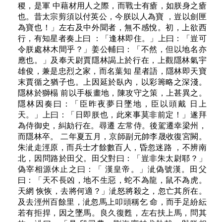
稷，是軍 中藉材用人之際，而戰士有瘡，如朕身之瘡
也。昔太宗剪須以付英公，今朕以人為寶 ，豈以劍匣
為寶也！」左右及中外聞者，無不感悅。初，上欲西
行，有知星者奏上曰 ：「逢林即住。」上曰：「豈可
令朕處林木間乎？」姜公輔曰：「不然，但以地名亦
應也。」及奉天尉賈隱林謁上於行在，上觀隱林氣宇
雄俊，兼是忠烈之家，而名葉知 星者語，隱林即天寶
末賈循之猶子也。上因延於臥內，以彩籌略之深淺。
隱林於獅榻 前以手板畫地，陳攻守之策，上甚異之。
隱林因奏曰：「臣昨夜夢日墜地，臣以頭戴 日上
天。」上曰：「日即朕也，此來事莫非前定！」遂拜
為侍御史，糾劾行在。尋遷 左常侍。後駕遷幸梁州，
而隱林卒。 二年夏五月，京師副元帥李晟收復宮闕。
朱泚走涇原，而兵士才餘數百人，昏忽迷路 ，不辨南
北，因問路於田父。田父對曰：「豈非朱太尉耶？」
偽宰相源休止之曰：「 漢皇帝。」泚偽號漢。田父
曰：「天不長凶，地不生惡，蛇不為龍，鼠不為虎。
天網 恢恢，去將何適？」泚怒將殺之，忽亡其所在。
及去涇州百餘里，泚忽馬上叩頭稱乞 命，而手足紛紜
若有拒捍，因之墜馬。良久復甦，左右扶上馬，問其