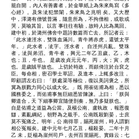
籠自開 ，內人有善書者，於金華紙上為朱來鳥寫《多
心經》。及朱泚犯禁闈，朱來鳥之兆明 矣。又大歷
中，澤潞有僧號普滿，隨意所為，不拘僧相，或歌或
哭，莫喻其旨。以言 事往往有驗，故時人比為萬回。
建中初，於潞州佛舍中題詩數篇而亡去。所記者云：
「此水連涇水，雙珠血滿川。青牛將赤虎，還號太平
年。」此水者，泚字。涇水者， 自涇州兵亂。雙珠
者，泚與弟滔。青牛者，興元二年乙丑歲。乙，木
也；丑，牛也。 是歲改貞元元年。丙，火；寅，虎
也。是歲賊平故也。 上切於時政，而頗倚注於台袞之
臣。每命相，密召學士草詔。及進本，上輒多改注，
即顧謂左右曰：「朕處渠等極位，復以美詞褒之，所
冀為朕戮力同心以成大化。」既 用崔佑甫為相，悉以
國務委之，而佑甫事無巨細悉皆陳諫。上曰：「朕與
卿道合，天 下細事卿宜隨便剖奏，無乃多疑朕也。」
自是佑甫之道益為公當。及楊公南、盧執政 ，報恩復
讎，紊亂綱紀，朝野為之戢手。公南既殺劉晏，士庶
莫不冤痛之。明年，公 南得罪，賜死崖州，時人謂劉
相公冤報矣。建中元年七月乙丑，楊殺晏。二年十月
乙 未，貶楊為崖州司戶，去州百里賜死。實錄云：七