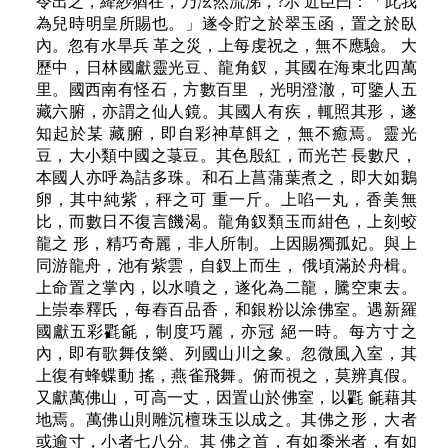
令出之，絳紗猶在，乃泫然流涕，?示 近臣曰：「此我
為兒時明皇所賜也。」遂令貯之於翠玉函，置之於臥
內。忽有水旱兵 革之災，上每虔祝之，無不應驗。 大
歷中，日林國獻靈光豆、龍角釵，其國在海東北四萬
里。國西南有怪石，方數百里 ，光明澄澈，可鑒人五
藏六腑，亦謂之仙人鏡。其國人有疾，輒照其形，遂
知起於某 藏腑，即自彩神草餌之，無不癒焉。靈光
豆，大小類中國之菉豆。其色殷紅，而光芒 長數尺，
本國人亦呼為詰多珠。和石上菖蒲葉煮之，即大如鵝
卵，其中純紫，秤之可 重一斤。上啗一丸，香美無
比，而數日不復言饑渴。龍角釵類玉而紺色，上刻蛟
龍之 形，精巧奇麗，非人所制。上因賜獨孤妃。與上
同游龍舟，池有紫雲，自釵上而生， 俄頃滿於舟楫。
上命置之掌內，以水噴之，遂化為二龍，騰空東去。
上崇奉釋氏，每舂百品香，和銀粉以涂佛室。遇新羅
國獻五彩氍毹，制度巧麗，亦冠 絕一時。每方寸之
內，即有歌舞伎樂、列國山川之象。忽微風入室，其
上復有蜂蝶動 搖，燕雀飛舞。俯而視之，莫辨真假。
又獻萬佛山，可高一丈，因置山於佛室，以氍 毹藉其
地焉。萬佛山則雕沉檀珠玉以成之。其佛之形，大者
或逾寸，小者七八分。其 佛之首，有如黍米者，有如