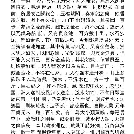
椹，一顆二 蔕。有碧棗丹栗，皆大如梨。其洲人多衣
縫掖衣，戴遠遊冠，與之語中華事，則歷歷如 在目
前。所居或金闕銀台，玉樓紫閣，奏簫韶之樂，飲香
霧之醑。洲上有久視山，山下 出澄綠水，其泉闊一百
步，亦謂之流綠渠。雖投之金石，終不沉沒，故洲人
以瓦鐵為船 舫。又有良金池，可方數十里，水石沙
泥，皆如金色，其中有四足魚。今刑部盧潯員外 云：
金義嶺有池如盆，其中有魚皆四足。又有金蓮花，洲
人研之如泥，以間彩繪，光影 煥爍，與真金無異，但
不能入火而已。更有金莖花，其花如蝶，每微風至，
則搖蕩如飛 ，婦人競彩之以為首飾。且有語曰：「不
戴金莖花，不得在仙家。」又有強木造舟楫， 其上多
飾珠玉以為遊戲。強木，不沉木也，方一寸，重百
斤，巨石縋之，終不能沒。藏 幾淹駐既久，忽思中
國，洲人遂制凌風舸以送之，激水如箭，不旬日即達
於東萊。問其 國，乃皇唐也；詢年號，則貞元也；訪
鄉里，則榛蕪也；追子孫，皆疏屬也。自隋大業 元年
至貞元末，殆二百年矣。有二鳥大小類黃鸝，每翔翥
空中，藏幾呼之則至，或令銜 珠，或令授人語，乃謂
之傳信鳥，本出滄浪洲也。藏幾工詩好酒，混俗無拘
撿，數十年 間遍遊無定，人莫知之。惟趙歸真常與藏