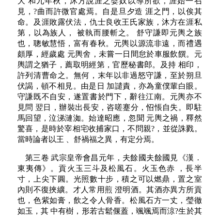
大 和九年秋，沐方說涯之嬖奴以導所欲，涯始一召
見，?曲而許微官處焉。自是旦夕造 涯之門，以俟其
命。及涯敗露伏法，仇士良收王氏家族，沐方在涯私
第，以為族人， 被執而腰斬之。 舒守謙即元輿之族
也，聰敏慧悟，富有春秋。元輿以源流非遠，而禮遇
頗厚，經歲處 元輿舍，未嘗一日間怠於車服飲饌。元
輿謂之猶子，薦取明經第，官歷秘書郎。及持 相印，
許列清曹命之。無何，末年以非過怒守謙，至於朔旦
伏謁，頓不相見。由是日 加譴責，亦為童僕輩白眼。
守謙既不自安，遂置書於門下，辭往江南。元輿亦不
見問 翌日，辦裝出長安，咨嗟蹇分，怊悵自失。即駐
馬回望，泣涕漣洳。始達昭應，忽聞 元輿之禍，釋然
驚喜，是時於宰相宅收捕家口，不問親?，並從誅戮。
當時論者以王 、舒禍福之異，有定分焉。
第三卷 武宗皇帝會昌元年，夫餘國夫餘國見《漢．
東夷傳》。貢火玉三斗及松風石。火玉色赤 ，長半
寸，上尖下圓。光照數十步，積之可以燃鼎，置之室
內則不復挾纊。才人常用煎 澄明酒。其酒亦異方所貢
也，色紫如膏，飲之令人骨香。松風石方一丈，瑩徹
如玉，其 中有樹，形若古鬆偃蓋，颯颯焉而涼?生於其