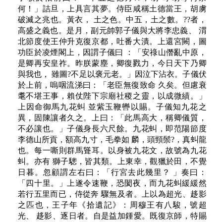
何！」詰旦，上具言其夢。侍臣咸稱土德當王，胡虜
破滅之兆也。黃衣， 土之色。中五，土之數。??者，
高盛之義也。是月，副元帥郭子儀與大將李忠義、 渭
北節度使王仲升克復京都，吐番大潰。上還宮闕，圖
功臣於凌煙閣上，因謂子儀曰 ：「安祿山僭亂中原，
是卿再安皇祚。昨朕蒙塵，卿復戮力，今日天下乃卿
與我也， 雖圖?不足以褒元老。」因泣下沾衣。子儀伏
於上前，嗚咽流涕曰：「老臣無復致命 久矣。但慮衰
耄不堪王事，賴仗陛下宗廟社稷之靈，以成微績。」
上因命御馬九花虯 並紫玉鞭轡以賜。子儀知九花之
異，固陳讓者久之。上曰：「此馬高大，稱卿儀質，
不必讓也。」子儀身長六尺餘。九花虯，即范陽節度
李德山所貢，額高九寸，毛拳如 麟，頭頸鬃?，真虯龍
也。每一嘶則群馬聳耳。以身被九花文，故號為九花
虯。亦有 獅子驄，皆其類。上東幸，觀獵於田，不覺
日暮。忽顧謂左右曰：「行宮去此幾里？ 」奏曰：
「四十里。」上遂令速鞭，恐閡夜，而九花虯緩緩然
若行五里而已，侍從奔 驟無及者。上以為超光、趍影
之匹也，王子年《拾遺記》：周穆王有八駿，號超
光、 趍影、逐日者。自是益加鍾愛。既復京師，特賜