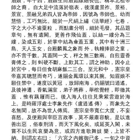
眉娘，年十四，眉娘生而眉如線細長也。稱本北祖帝
師之裔 。自大足中流落於嶺表，後漢盧景祚、景裕、
景宣、景融兄弟四人皆為帝師，因號為 帝師也。幼而
慧悟，工巧無比。能於一尺絹上繡《法華經》七卷，
字之大小不逾粟粒 ，而點畫分明，細於毛發。其品題
章句，無有遺闕。更善作飛仙蓋，以絲一縷分為三
縷，染成五彩，於掌中結為傘蓋五重，其中有十洲三
島、天人玉女，台殿麟鳳之象而 外，執幢捧節之童，
亦不啻千數。其蓋闊一丈，秤之無三數兩。自煎靈香
膏傅之，則 虯硬不斷。上歎其工，謂之神助，因令止
於宮中，每日但食胡麻飯二三合。至元和中 ，憲宗皇
帝嘉其聰慧而奇巧，遂賜金鳳環以束其腕。知眉娘不
願住禁中，遂度以黃冠 ，放歸南海，仍賜號曰逍遙。
及後神遷，香氣滿室，弟子將葬，舉棺覺輕，即徹其
蓋 ，惟有藕屨而已。後入海人往往見乘紫雲遊於海
上。是時羅浮處士李象先作《盧逍遙 傳》，而象先之
名無聞，故不為世人傳焉。 憲宗皇帝寬仁大度，不妄
喜怒。及便殿與宰臣言政事，莫不嚴肅容貌。是以進
善出惡 ，俗泰刑清，而天下風化矣。或延英入閣，未
嘗不以生民哀樂為意。或四方進歌舞妓 樂，上皆不
納。則謂左右曰：「六宮之內嬪御已多，一旬之中資