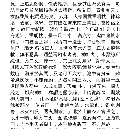
見。上追思歎恨，僅成羸疹。 因號其山為藏真島，每
詰旦於島前焚鳳腦香以崇禮敬。後旬日，青州奏云：
玄解乘黃 牝馬過海矣。 八年，大軫國貢重明枕、神錦
衾、碧麥、紫米。雲其國在海東南三萬里，當軫宿之
位 ，故曰大軫國，經合丘禺?之山。合丘禺?山見《山
海經》。重明枕，長一尺二寸， 高六寸，潔白逾於水
精，中有樓台之狀，四方有十道士，持香執簡，循環
無已，謂之 行道真人。其樓台瓦木丹青、真人衣服簪
帔，無不悉具，通瑩焉如水睹物。神錦衾， 水蠶絲所
織也。方二丈，厚一寸，其上龍文鳳彩，殆非人工。
其國以五色彩石甃池塘 ，彩大拓葉?蠶於池中，始生如
蚊睫，游泳於其間，及老可五六寸。池中有挺荷，雖
驚風疾吹，不能傾動，大者可闊三四尺。而蠶經十五
月即跳入荷中，以成其繭，形如 斗，自然五色。國人
繰之，以織神錦，亦謂之靈泉絲。上始覽錦衾，與嬪
御大笑曰： 「此不足以為嬰兒繃{左木右席}，曷能為
我被耶？」使者曰：「此錦之絲，水蠶也； 得水則
舒，水火相反，遇火則縮。」遂於上前令四官張之，
以水一噴，即方二丈，五 色煥爛，逾於向時。上乃歎
曰：「本乎天者親上，本乎地者親下，不亦然哉！」