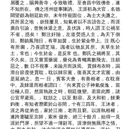
屑覆之，賜興善寺，令致敬禮。至會昌中毀佛舍，遂
不知所在。 傳之涇州從事陳訥。 王涯初為大官，名德
聞望頗為朝廷欽仰。末年恃寵固位，為士大夫譏之。
其所居之地 ，妖怪屢見，知氣者以不吉語告之，而涯
廣自引諭，曾無休退之意。及伏誅，時人謂 王公禍至
不省，惑矣！ 鄭注奸險，左道熒惑人主，為天下側
目。鄭鎮鳳翔日，有草如茵，生於紫金帶上。注 既心
有所圖，乃喜謂芝瑞。識者以物反其所。夫草生於
土，常也；今生於金，是反常 也。鄭氏之禍將至，其
不久矣。注又嘗置藥篋，藥化為青蠅萬數飛去。注頗
惡之，數 日不視事，未踰月而誅焉。 賈餗布衣時，謁
滑台節度使賈耽，耽以餗宗黨，復喜其文才宏麗，由
是延納之。忽一 日，賓客大會，有善相者，在耽座
中。及餗退而相者謂曰：「向來賈公子神氣俊逸， 當
位極人臣。然當執政之時，朝廷微變。若當此際，諸
公宜早避焉。」耽頷之，以至 動容。及大和初，餗秉
鈞衡，有知者潛匿於山谷間，十有三四耳。 王沐者，
涯之再從弟也，家於江南，老而且窮。以涯執相權，
遂跨蹇驢至京師，索米 僦舍。經三十餘月，始得一見
涯於門屏，所望不過一簿尉耳。涯潦倒無鴈序之情。