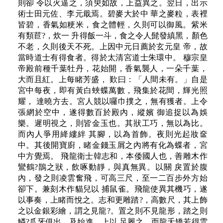
則卻 令以火逼之，須臾如故，上益異之。翌日，出示
術士田元佐、李元戢焉。碧麥大於中 華之麥粒，表裡
皆碧，香氣如粳米，食之體輕，久則可以御風。紫米
有類苣?，炊一 升得飯一斗，食之令人髭發縝黑，顏色
不老，久則後天不死。上因中元日薦於玄元皇 帝，故
當時道士有得食者。得於太清宮道士朱環中。 穆宗皇
帝殿前種千葉牡丹，花始開，香氣襲人，一朵千葉，
大而且紅。上每睹芳盛， 歎曰：「人間未有。」自是
宮中每夜，即有黃白蛺蝶萬數，飛集於花間，輝光照
耀， 達曉方去。宮人競以囉巾撲之，無有獲者。上令
張網於空中，遂得數百於殿內，縱嬪 御追捉以為娛
樂。遲明視之，則皆金玉也。其狀工巧，無以為比。
而內人爭用絳縷絆 其腳，以為首飾。夜則光起妝奩
中。其後開寶廚，睹金錢玉屑之內將有化為蝶者，宮
中方覺焉。 飛龍衛士韓志和，本倭國人也，善雕木作
鸞鶴?鵲之狀，飲啄動靜，與真無異。以關 戾置於腹
內，發之則凌雲奮飛，可高三尺，至一二百步外方始
卻下。兼刻木作貓兒以 捕鼠雀。飛龍使異其機巧，遂
以事奏，上睹而悅之。志和更雕踏?，高數尺，其上飾
之以金銀彩繪，謂之見龍?。置之則不見龍形，踏之則
鱗?爪牙俱出。及始進，上以 足履之，而龍夭矯若得雲