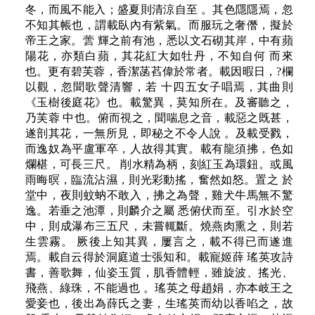
冬，而風不能入；盛夏則清涼自至 。其色隱隱焉，忽
不知其帳也，謂載臥內有紫氣。而服玩之奢僭，擬於
帝王之家。蕓 輝之前有池，悉以文石砌其岸，中有蘋
陽花，亦類白蘋，其花紅大如牡丹，不知自何 而來
也。更有碧芙蓉，香潔菡萏偉於常者。載因暇日，?欄
以觀，忽聞歌聲清響，若 十四五女子唱焉，其曲則
《玉樹後庭花》也。載驚異，莫知所在。及審聽之，
乃芙蓉 中也。俯而視之，聞喘息之音，載惡之既甚，
遂剖其花，一無所見，即秘之不令人說 。及載受戮，
而逸奴為平盧軍卒，人故得其實。載有龍須拂，色如
爛椹，可長三尺。 削水精為柄，刻紅玉為環鈕。或風
雨晦暝，臨流沾濕，則光彩動搖，奮然如怒。置之 於
堂中，夜則蚊蚋不敢入，拂之為聲，雞犬牛馬無不驚
逸。若垂之池潭，則麟介之屬 悉俯伏而至。引水於空
中，則成瀑布三五尺，未嘗輒斷。燒燕肉熏之，則若
生雲霧。 厥後上知其異，屢言之，載不得已而遂進
焉。載自云得於洞庭道士張知和。載寵姬薛 瑤英攻詩
書，善歌舞，仙姿玉質，肌香體輕，雖旋波、搖光、
飛燕、綠珠，不能過也 。瑤英之母趙娟，亦本岐王之
愛妾也，後出為薛氏之妻，生瑤英而幼以香啗之，故