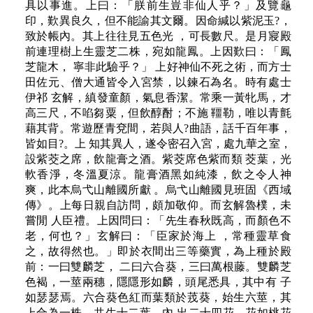
具以事進。上曰：「朕前生豈非仙人乎？」及覽龜
印，歎異良久，但不能諭其文爾。因命緘以紫泥玉?，
致於帳內。其上往往見五色光 ，可長數尺。是月寢殿
前連理樹上生靈芝二株，宛如龍鳳。上因歎曰：「鳳
芝龍木， 寧非此驗乎？」 上好神仙不死之術，而方士
田佐元、僧大通皆令入宮禁，以鍊石為名。時有處士
伊祁 玄解，縝發童顏，氣息香潔。常乘一黃牝馬，才
高三尺，不啗芻粟，但飲醇酎；不施 韁勒，唯以青氈
藉其背。常遊歷青兗間，若與人?曲語，話千百年事，
皆如目?。上 知其異人，遂令密召入宮，處九華之室，
設紫茭之席，飲龍膏之酒。紫茭席色紫而類 茭葉，光
軟香淨，冬溫夏涼。龍膏酒黑如純漆，飲之令人神
爽，此本烏弋山離國所獻 。烏弋山離國見班固《西域
傳》。上每日親自訪問，頗加敬仰。而玄解魯樸，未
嘗閒 人臣禮。上因問曰：「先生春秋既高，而顏色不
老，何也？」玄解曰：「臣家於海上 ，常種靈草食
之，故得然也。」即於衣間出三等藥實，為上種於殿
前：一曰雙麟芝， 二曰六合葵，三曰萬根藤。雙麟芝
色褐，一莖兩穗，隱隱形如麟，頭尾悉具，其中有 子
如瑟瑟焉。六合葵色紅而葉類於茙葵，始生六莖，其
上合為一株，共生十二葉，內 出二十四花，花如桃花