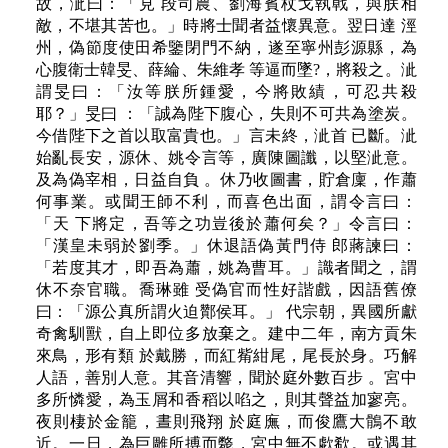
故，泚曰：「見 段司農、劉海賓杖戈執戟，與朕相
敵，不堪其苦也。」時將士聞者益懷異意。翌日達 涇
州，偽節度使田希鑒閉門不納，遂至寧州彭源縣，為
心腹衛士韓旻、薛綸、朱維孝 等逼而墜?，將殺之。泚
謂旻曰：「汝等朕所鍾愛，今將敗績，可忍共殺
耶？」旻曰 ：「誠為陛下腹心，失則不可共為塗炭。
今借陛下之首以取富貴也。」言未終，泚首 已斷。泚
始亂長安，源休、姚令言等，廣陳圖讖，以堅泚意。
及為偽宰相，日益自負 。休乃收圖書，貯倉廩，作蕭
何事業。或聞王師不利，而喜色出面，謂令言曰：
「天 下將定，吾等之功豈後於蕭何矣？」令言曰：
「漢皇未弱於劉季。」休退語偽黃門侍 郎蔣諫曰：
「若度其才，即吾為蕭，姚為曹耳。」識者聞之，謂
休不奈官職。喬琳雖 受偽官而性好諧戲，因語舊僚
曰：「源公真所謂火迫酇侯耳。」 代宗朝，異國所獻
奇禽馴獸，自上即位多放棄之。建中二年，南方貢朱
來鳥，形有類 於戴勝，而紅觜紺尾，尾長於身。巧解
人語，善別人意。其音清響，聞於庭外數百步 。宮中
多所憐愛，為玉屑和香稻以啗之，則其聲益加寥亮。
夜則棲於金籠，晝則飛翔 於庭廡，而俊鷹大鶻不敢
近。一日，為巨雕所搏而斃，宮中無不歔欷。或遇其