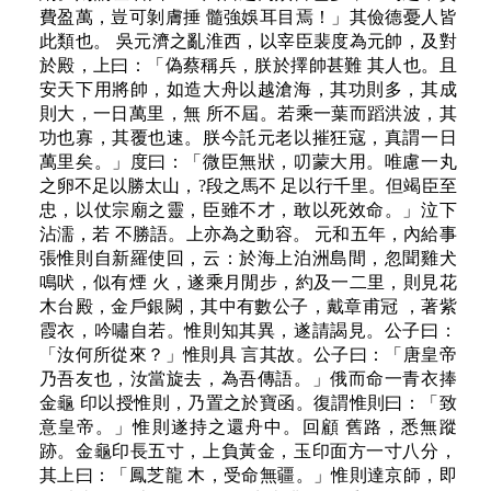
費盈萬，豈可剝膚捶 髓強娛耳目焉！」其儉德憂人皆
此類也。 吳元濟之亂淮西，以宰臣裴度為元帥，及對
於殿，上曰：「偽蔡稱兵，朕於擇帥甚難 其人也。且
安天下用將帥，如造大舟以越滄海，其功則多，其成
則大，一日萬里，無 所不屆。若乘一葉而蹈洪波，其
功也寡，其覆也速。朕今託元老以摧狂寇，真謂一日
萬里矣。」度曰：「微臣無狀，叨蒙大用。唯慮一丸
之卵不足以勝太山，?段之馬不 足以行千里。但竭臣至
忠，以仗宗廟之靈，臣雖不才，敢以死效命。」泣下
沾濡，若 不勝語。上亦為之動容。 元和五年，內給事
張惟則自新羅使回，云：於海上泊洲島間，忽聞雞犬
鳴吠，似有煙 火，遂乘月閒步，約及一二里，則見花
木台殿，金戶銀闕，其中有數公子，戴章甫冠 ，著紫
霞衣，吟嘯自若。惟則知其異，遂請謁見。公子曰：
「汝何所從來？」惟則具 言其故。公子曰：「唐皇帝
乃吾友也，汝當旋去，為吾傳語。」俄而命一青衣捧
金龜 印以授惟則，乃置之於寶函。復謂惟則曰：「致
意皇帝。」惟則遂持之還舟中。回顧 舊路，悉無蹤
跡。金龜印長五寸，上負黃金，玉印面方一寸八分，
其上曰：「鳳芝龍 木，受命無疆。」惟則達京師，即