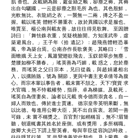
肌 香也。及載納為姬，處金絲之帳，卻塵之褥。其褥
出自勾驪國，一云是卻塵之獸毛所 為也。其色殷鮮，
光軟無比。衣龍綃之衣，一襲無一二兩，摶之不盈一
握。載以瑤英 體輕不勝重衣，故於異國以求是服也。
唯賈至、楊公南與載友善，故往往得見歌舞。 至因贈
詩曰：「舞怯銖衣重，笑疑桃臉開。方知漢武帝，虛
築避風台。」王子年《拾 遺記》：趙飛燕體輕恐暴
風，帝為築台焉。公南亦作長歌褒美，其略曰：「雪
面蟾娥 天上女，鳳簫鸞翅欲飛去。玉釵碧翠步無塵，
楚腰如柳不勝春。」瑤英善為巧媚，載 惑之，怠於塵
務。而瑤英之父曰宗本，兄曰從義，與趙娟遞相出
入，以搆賄賂，號為 關節，更與中書主吏卓倩等為腹
心。而宗本輩以事告者，載未嘗不頷之。天下?寶貨 求
大官職，無不恃載權勢，指薛、卓為梯媒。及載死，
瑤英自為俚妻矣。論者以元載 喪令德而崇貪名，自一
婦人而致也。傳於進士賈遂。 德宗皇帝英明果斷，無
以比德。每進用公卿大臣，莫不出自宸衷。若聞一善
可錄，未 嘗不稱獎之。百官對?如稍稱旨，無不?眉聳
聽，朝退輒書其姓名於座側。或有獎用 ，多所稱職。
故卿大夫已下謂上聖英睿。每與宰臣從容詢訪時政，
往往呼其行第。其 尚賢進善皆此類也。及上蒙塵，幸