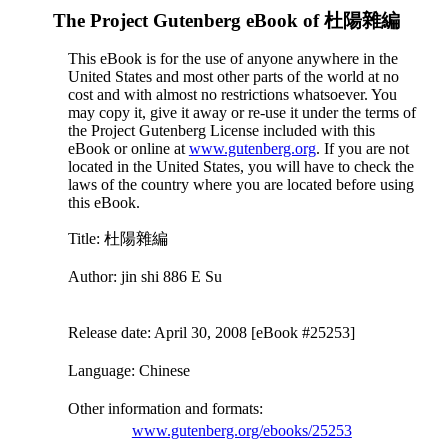
The Project Gutenberg eBook of
杜陽雜編
This eBook is for the use of anyone anywhere in the
United States and most other parts of the world at no
cost and with almost no restrictions whatsoever. You
may copy it, give it away or re-use it under the terms of
the Project Gutenberg License included with this
eBook or online at
www.gutenberg.org
. If you are not
located in the United States, you will have to check the
laws of the country where you are located before using
this eBook.
Title
: 杜陽雜編
Author
: jin shi 886 E Su
Release date
: April 30, 2008 [eBook #25253]
Language
: Chinese
Other information and formats
:
www.gutenberg.org/ebooks/25253