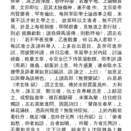
齊舉， 為之踏渾脫，歌呼抑揚，若履平地。上賜物甚
厚。文宗即位，惡其太險傷神，遂不復 作。 文宗皇帝
尚賢樂善，罕有倫比。每與宰臣學士論政事之暇，未
嘗不話才術文學之士。 故當時以文進者，無不諤諤
焉。於是上每視朝後，即閱群書，見無道之君行狀，
則必 扼腕歔欷；讀堯舜禹湯傳，則歡呼襝?，謂左右
曰：「若不甲夜視事，乙夜觀書，何 以為人君耶？」
每試進士及諸科舉人，上多自出題目。及所司進所
試，而披覽吟誦， 終日忘倦。常延學士於內廷，討論
經義，較量文章，令宮女已下侍茶湯飲饌。而李訓 講
《周易》微義，頗葉於上意。時方盛夏，遂命取水玉
腰帶及辟暑犀如意以賜訓。訓 謝之，上曰：「如意足
以與卿為談柄也。」上讀高郢《無聲樂賦》、白居易
《求玄珠 賦》，謂之玄祖。傳於水部賈暠員外。 大和
九年，誅王涯、鄭注後，仇士良專權恣意，上頗惡
之。或豋臨遊幸，雖百戲駢羅 ，未嘗為樂，往往瞠目
獨語，左右莫敢進問。因題詩曰：「輦路生春草，上
林花滿枝 。憑高何限意？無復侍臣知。」 上於內殿前
看牡丹，翹足?欄，忽吟舒元輿《牡丹賦》云：「俯者
如愁，仰者如語， 合者如咽。」吟罷，方省元輿詞，
不覺歎息良久，泣下沾臆。時有宮人沈阿翹為上舞