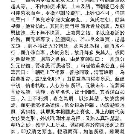
超其等。」不由緋便 求紫。上未及語，而朝恩已令所
司捧紫衣而至，令徽即謝於殿前。上雖知不可，強謂
朝恩曰：「卿兒著章服大宜稱也。」魚氏在朝，動無
畏憚，他皆仿此。其同列黃門尋 遭斥遂於嶺表。及朝
恩被誅，天下無不快焉。 上纂業之始，多以庶務託於
鈞衡。而元載專政，益墮國典。若非良金重寶，趑趄
左道 ，則不得出入於朝廷。及常袞為相，雖賄賂不
行，而介僻自專，少於分別，故升降多 失其人。或同
列進擬稍繁，則謂之沓伯。由是京師語曰：「常無分
別元好錢，賢者愚 而愚者賢。」時崔佑甫素公直，與
眾言曰：「朝廷上下相蒙，善惡同致，清曹峻府， 為
鼠輩養資，豈?皇化耶？」由是益為持權者所忌。至建
中初，佑甫執政，人心方有 所歸。元載末年，造蕓輝
堂於私第。蕓輝，香草名也，出于闐國。其香潔白如
玉，入 土不朽爛，舂之為屑，以涂其壁，故號蕓輝
焉。而更構沉檀為梁棟，飾金銀為戶牖， 內設懸黎屏
風，紫綃帳。其屏風本楊國忠之寶也，屏上刻前代美
女伎樂之形，外以玳 瑁水犀為押，又絡以真珠瑟瑟。
精巧之妙，殆非人工所及。紫綃帳得於南海溪洞之酋
帥，即鮫綃之類也。輕疏而薄，如無所礙。雖屬凝