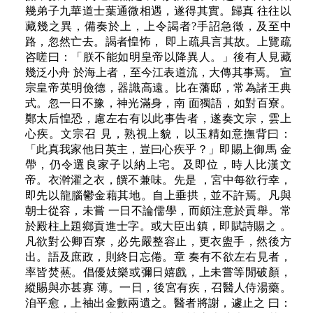
幾弟子九華道士葉通微相遇，遂得其實。歸真 往往以
藏幾之異，備奏於上，上令謁者?手詔急徵，及至中
路，忽然亡去。謁者惶怖， 即上疏具言其故。上覽疏
咨嗟曰：「朕不能如明皇帝以降異人。」後有人見藏
幾泛小舟 於海上者，至今江表道流，大傳其事焉。 宣
宗皇帝英明儉德，器識高遠。比在藩邸，常為諸王典
式。忽一日不豫，神光滿身，南 面獨語，如對百寮。
鄭太后惶恐，慮左右有以此事告者，遂奏文宗，雲上
心疾。文宗召 見，熟視上貌，以玉精如意撫背曰：
「此真我家他日英主，豈曰心疾乎？」即賜上御馬 金
帶，仍令選良家子以納上宅。及即位，時人比漢文
帝。衣澣濯之衣，饌不兼味。先是 ，宮中每欲行幸，
即先以龍腦鬱金藉其地。自上垂拱，並不許焉。凡與
朝士從容，未嘗 一日不論儒學，而頗注意於貢舉。常
於殿柱上題鄉貢進士字。或大臣出鎮，即賦詩賜之 。
凡欲對公卿百寮，必先嚴整容止，更衣盥手，然後方
出。語及庶政，則終日忘倦。章 奏有不欲左右見者，
率皆焚爇。倡優妓樂或彌日嬉戲，上未嘗等閒破顏，
縱賜與亦甚寡 薄。一日，後宮有疾，召醫人侍湯藥。
洎平愈，上袖出金數兩遺之。醫者將謝，遽止之 曰：