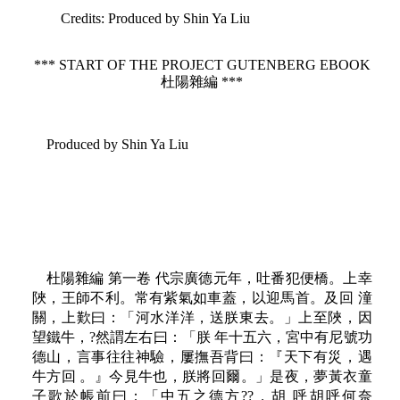
Credits
: Produced by Shin Ya Liu
*** START OF THE PROJECT GUTENBERG EBOOK
杜陽雜編 ***
Produced by Shin Ya Liu
杜陽雜編 第一卷 代宗廣德元年，吐番犯便橋。上幸
陜，王師不利。常有紫氣如車蓋，以迎馬首。及回 潼
關，上歎曰：「河水洋洋，送朕東去。」上至陜，因
望鐵牛，?然謂左右曰：「朕 年十五六，宮中有尼號功
德山，言事往往神驗，屢撫吾背曰：『天下有災，遇
牛方回 。』今見牛也，朕將回爾。」是夜，夢黃衣童
子歌於帳前曰：「中五之德方??，胡 呼胡呼何奈