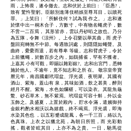
雨，上怖畏，遂令撤去。志和伏於上前曰：「臣愚?，
致有 驚忤聖躬。臣願別進薄伎稍娛至尊耳目，以贖死
罪。」上笑曰：「所解伎何？試為我 作之。」志和遂
於懷中出一桐木合子，方數寸，中有物名蠅虎子，數
不啻一二百焉， 其形皆赤，雲以丹砂啗之故也。乃分
為五隊，令舞《涼州》。上令召樂以舉其曲，而 虎子
盤回宛轉無不中節。每遇致詞處，則隱隱如蠅聲。及
曲終，纍纍而退，若有尊卑 等級。志和臂虎子，令於
上前獵蠅，於數百步之內，如鷂捕雀，罕有不獲者。
上嘉其 小有可觀，即賜以雜彩銀?。志和出宮門，悉轉
施於他人。不逾年，竟不知志和之所 在。 敬宗皇帝寶
曆元年，南昌國獻玳瑁盆、浮光裘、夜明犀。其國有
酒山、紫海。蓋山有 泉，其味如酒，飲之甚美，醉則
經月不醒。紫海，水色如爛椹，可以染衣。其龍魚龜
鱉、砂石草木，無不紫焉。玳瑁盆可容十斛，外以金
玉飾之。及盛夏，上置於殿內， 貯水令滿，遣嬪御持
金銀杓酌水相沃以為嬉戲，終不竭焉。浮光裘，即海
水染其色也 ，以五彩蹙成龍鳳，各一千三百，絡以九
色真珠。上衣之以獵北苑，為朝日所照，而 光彩動
搖，觀者皆眩其目，上亦不為之貴。一日，馳馬從