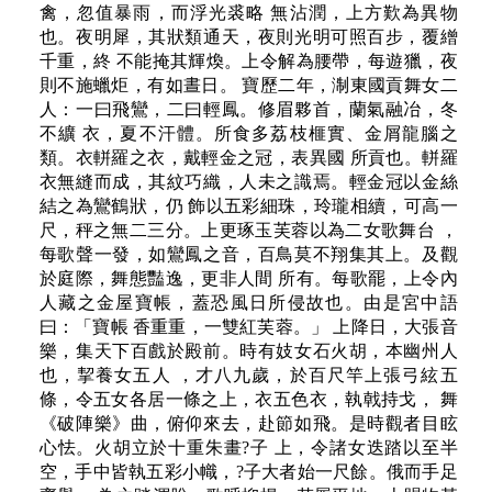
禽，忽值暴雨，而浮光裘略 無沾潤，上方歎為異物
也。夜明犀，其狀類通天，夜則光明可照百步，覆繒
千重，終 不能掩其輝煥。上令解為腰帶，每遊獵，夜
則不施蠟炬，有如晝日。 寶歷二年，淛東國貢舞女二
人：一曰飛鸞，二曰輕鳳。修眉夥首，蘭氣融冶，冬
不纊 衣，夏不汗體。所食多荔枝榧實、金屑龍腦之
類。衣軿羅之衣，戴輕金之冠，表異國 所貢也。軿羅
衣無縫而成，其紋巧織，人未之識焉。輕金冠以金絲
結之為鸞鶴狀，仍 飾以五彩細珠，玲瓏相續，可高一
尺，秤之無二三分。上更琢玉芙蓉以為二女歌舞台 ，
每歌聲一發，如鸞鳳之音，百鳥莫不翔集其上。及觀
於庭際，舞態豔逸，更非人間 所有。每歌罷，上令內
人藏之金屋寶帳，蓋恐風日所侵故也。由是宮中語
曰：「寶帳 香重重，一雙紅芙蓉。」 上降日，大張音
樂，集天下百戲於殿前。時有妓女石火胡，本幽州人
也，挈養女五人 ，才八九歲，於百尺竿上張弓絃五
條，令五女各居一條之上，衣五色衣，執戟持戈， 舞
《破陣樂》曲，俯仰來去，赴節如飛。是時觀者目眩
心怯。火胡立於十重朱畫?子 上，令諸女迭踏以至半
空，手中皆執五彩小幟，?子大者始一尺餘。俄而手足