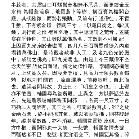
半菽者。其眉目口耳螺髻毫相無不悉具。而更鏤金玉
水精 為幡蓋流蘇，菴羅薝卜等樹，搆百寶為樓閣台
殿。其狀雖微，而勢若飛動。又前有行 道僧徒，不啻
千數。下有紫金鍾，徑闊三寸，上以龜口銜之。每?其
鍾，則行道之僧 禮首至地，其中隱隱謂之梵音，蓋關
戾在乎鍾也。其山雖以萬佛為名，其數則不可勝 紀。
上因置九光扇於岩巘間，四月八日召雨眾僧徒入內道
場禮萬佛山。是時觀者歎非 人工，及睹九色光於殿
中，咸謂之佛光，即九光扇也。由是上令三藏僧不空
念天竺密 語於口而退。傳之於僧惟籍。 李輔國恣橫無
君，上切齒久矣。因寢夢登樓，見高力士領兵數百鐵
騎，以戟刺輔國首 ，流血灑地，前後歌呼，自北而
去。遣謁者問其故，力士曰：「明皇之令也。」上覺
亦不敢言，輔國尋為盜所殺。上異之，方以夢話於左
右。先是肅宗賜輔國香玉闢邪二 ，各高一尺五寸，奇
巧殆非人間所有。其玉之香，可聞於數百步，雖?之於
金函石匱 ，終不能掩其氣。或以衣裾誤拂，則芬馥經
年。縱澣濯數四，亦不消歇。輔國常置於 座側。一日
方巾櫛，而闢邪忽一大笑，一悲號。輔國驚愕失據，
而囅然者不已，悲號 者更涕泗交下。輔國惡其怪，碎