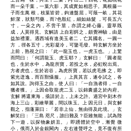
而一朵千葉，一葉六影，其成實如相思子。萬根藤一
子而生萬 根，枝葉皆碧，鉤連盤屈，可蔭一畝，其花
鮮潔，狀類芍藥，而?色殷紅，細如絲髮 ，可長五六
寸，一朵之內，不啻千莖，亦謂之絳心藤。靈草既
成，人莫得見。玄解請 上自彩餌之，頗覺神驗，由是
益加禮重。遇西域有進美玉者二，亡其國名。一圓一
方 ，徑各五寸，光彩凝冷，可鑒毛發。時玄解方坐於
上前，熟視之曰：「此一龍玉也， 一虎玉也。」上驚
而問曰：「何謂龍玉、虎玉耶？」玄解曰：「圓者龍
也，生於水中 ，為龍所寶，若投之水，必虹蜺出焉。
方者虎也，生於岩谷，為虎所寶，若以虎毛拂 之，即
紫光迸逸，而百獸懾服。」上異其言，遂令試之，各
如其說。詢得玉之由，使 人曰：「一自漁者得，一自
獵者獲。」上因命取龍虎二玉，以錦囊盛之於內府。
玄解 將還東海，亟請於上，上未之許。過宮中刻木作
海上三山，彩繪華麗，間以珠玉。上 因元日，與玄解
觀之，指蓬萊曰：「若非上仙，無由得及此境。」玄
解笑曰：「三島 咫尺，誰曰難及？臣雖無能，試為陛
下一遊，以探物象妍丑。」即踴體於空中，漸覺 微
小，俄而入於金銀闕內，左右連聲呼之，竟不復有所