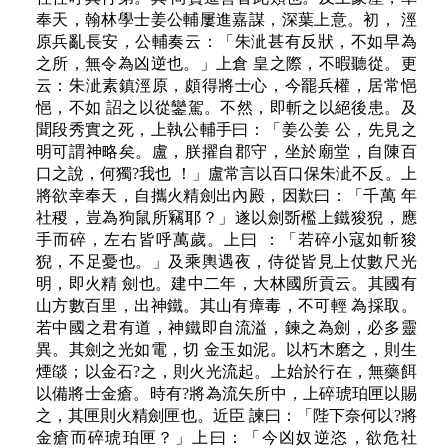
奉天，翰林學士姜公輔屢進嘉謀，深葉上意。初， 涇
原兵亂長安，公輔奏云：「朱泚甚有反狀，不如早為
之所，無令為凶逆也。」上倉 皇之際，不暇聽從。更
云：朱泚素鎮涇原，頗得將士心，今罷兵權，居常悒
悒，不如 詔之以從鑾駕。不然，即斬之以絕後患。及
聞段秀實之死，上執公輔手曰：「姜公姜 公，先見之
明可謂神略矣。盧，朕擢自郡守，坐於廟堂，自陳百
口之說，何獨?我也 ！」盧常言以百口保朱泚不反。上
將欲幸奉天，自攜火精劍出內殿，因歎曰：「千萬 年
社稷，豈為狗鼠所竊耶？」遂以劍斲檻上鐵狻猊，應
手而碎，左右皆呼萬歲。上曰 ：「若碎小寇如斬狻
猊，不足憂也。」及乘輿遇夜，侍從皆見上仗數尺光
明，即火精 劍也。建中二年，大林國所貢云。其國有
山方數百里，出神鐵。其山有瘴毒，不可輕 為採取。
若中國之君有道，神鐵即自流溢，鍊之為劍，必多靈
異。其劍之光如電，切 金玉如泥。以朽木磨之，則生
煙燄；以金石?之，則火光流起。上始於行在，無藥餌
以備將士金瘡。時有?將為流矢所中，上碎琥珀匣以賜
之，其匣則火精劍匣也。近臣 諫曰：「陛下奈何以?將
金瘡而碎琥珀匣？」上曰：「今凶奴逆恣，欲危社