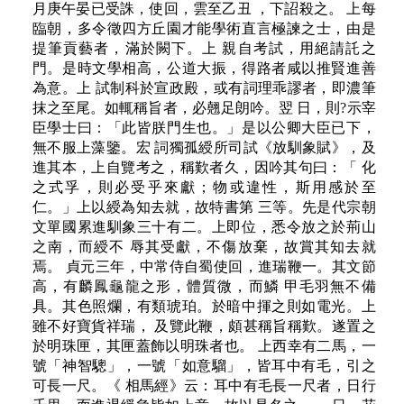
月庚午晏已受誅，使回，雲至乙丑 ，下詔殺之。 上每
臨朝，多令徵四方丘園才能學術直言極諫之士，由是
提筆貢藝者，滿於闕下。上 親自考試，用絕請託之
門。是時文學相高，公道大振，得路者咸以推賢進善
為意。上 試制科於宣政殿，或有詞理乖謬者，即濃筆
抹之至尾。如輒稱旨者，必翹足朗吟。翌 日，則?示宰
臣學士曰：「此皆朕門生也。」是以公卿大臣已下，
無不服上藻鑒。宏 詞獨孤綬所司試《放馴象賦》，及
進其本，上自覽考之，稱歎者久，因吟其句曰：「 化
之式孚，則必受乎來獻；物或違性，斯用感於至
仁。」上以綬為知去就，故特書第 三等。先是代宗朝
文單國累進馴象三十有二。上即位，悉令放之於荊山
之南，而綬不 辱其受獻，不傷放棄，故賞其知去就
焉。 貞元三年，中常侍自蜀使回，進瑞鞭一。其文節
高，有麟鳳龜龍之形，體質微，而鱗 甲毛羽無不備
具。其色照爛，有類琥珀。於暗中揮之則如電光。上
雖不好寶貨祥瑞， 及覽此鞭，頗甚稱旨稱歎。遂置之
於明珠匣，其匣蓋飾以明珠者也。 上西幸有二馬，一
號「神智驄」，一號「如意騮」，皆耳中有毛，引之
可長一尺。《 相馬經》云：耳中有毛長一尺者，日行