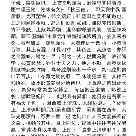
子儀，崇功臣也。 上嘗幸興慶宮，於複壁間得寶匣，
匣中獲玉鞭，鞭末有文曰「軟玉鞭」，即天寶中異 國
所獻。光可鑒物，節文端妍，雖藍田之美不能過也。
屈之則頭尾相就，舒之則勁直 如繩，雖以斧鑕鍛斲，
終不傷缺。上歎為異物，遂命聯蟬繡為囊，碧玉絲為
鞘。碧玉 蠶絲即永泰元年東海彌羅國所貢。雲其國有
桑，枝幹盤屈，覆地而生，大者連延十數 頃，小者蔭
百畝。其上有蠶，可長四寸，其色金，其絲碧，亦謂
之金蠶絲。縱之一尺 ，引之一丈，撚而為鞘，表裡通
瑩，如貫瑟瑟，雖並十夫之力，挽之不斷。為琴瑟絃
則鬼神悲愁忭舞，為弩絃則箭出一千步，為弓絃則箭
出五百步。上令藏之於內府，至 朱泚犯禁闈，其鞭不
知所在。故水部賈嵩員外所傳也。 上寬厚之德出於天
然，為兒時常為玄宗器之。每坐於玉案前，熟視上
貌，謂武惠妃曰 ：「此兒甚有異相，他日亦是吾家一
有福天子也。」因命取上清珠，以絳紗裹之，? 於頸
上。上清珠即開元初罽賓國所貢。罽賓國在西海。其
珠光明潔白，可照一室，視 之則出仙人玉女雲鶴絳節
之象，搖動於其中。及上即位，寶庫中往往有神光異
氣，掌 庫者具以事告。上曰：「豈非上清珠耶？」遂