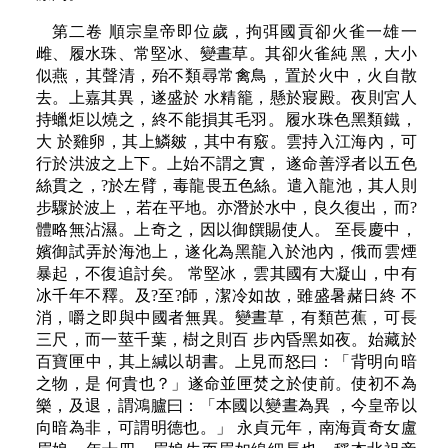
第二卷 順宗皇帝即位歲，拘弭國貢卻火雀一雄一
雌、履水珠、常堅冰、變晝草。其卻火雀純 黑，大小
似燕，其聲清，殆不類尋常禽鳥，置於火中，火自散
去。上嘉其異，遂盛於 水精籠，懸於寢殿。夜則宮人
持蠟炬以燒之，終不能損其毛羽。履水珠色黑類鐵，
大 於雞卵，其上鱗皴，其中有竅。雲持入江海內，可
行於洪波之上下。上始不謂之實， 遂命善浮者以五色
絲貫之，?於左臂，毒龍畏五色絲。遣入龍池，其人則
步驟於波上 ，若在平地。亦潛於水中，良久復出，而?
體略無沾濕。上奇之，因以御饌賜使人。 至長慶中，
嬪御試弄於海池上，遂化為黑龍入於池內，俄而雲煙
暴起，不復追討矣。 常堅冰，雲其國有大凝山，中有
冰千年不釋。及?至?師，潔冷如故，雖盛暑赭日終 不
消，嚼之即與中國者無異。變晝草，有類芭蕉，可長
三尺，而一莖千葉，樹之則百 步內昏黑如夜。始藏於
百寶匣中，其上緘以胡書。上見而怒曰：「背明向暗
之物，是 何貴也？」遂命並匣焚之於使前。使初不為
樂，及退，謂鴻臚曰：「本國以變晝為異 ，今皇帝以
向暗為非，可謂明德也。」 永貞元年，南海貢奇女盧