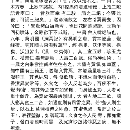
千里。而進退緩急皆如上意，故以是名之。一 日，花
木方春，上欲幸諸苑。內?控馬侍者進瑞鞭，上指二駿
語近臣曰：「昔朕西幸 有二駿，謂之二絕；今獲此
鞭，可謂三絕矣。」遂命酒飲之，左右引翼而去，因
吟曰 ：「鴛鴦赭白齒新齊，晚日花間落碧蹄。玉勒乍
回初噴沫，金鞭欲下不成嘶。」中書 舍人韓翃詩也。
八年，吳明國《洞冥記》有吳明之瓏。貢常燃鼎，鸞
蜂蜜。雲其國去東海數萬里，經 挹婁、沃沮等國。挹
婁、沃沮皆出《漢．東夷傳》。其土宜五穀，珍玉尤
多。禮樂仁 義無剽劫，人壽二百歲。俗尚神仙術，而
一歲之內乘雲控鶴者往往有之。常望有黃氣 如車蓋，
知中國有土德王，遂願入貢焉。常燃鼎量容三斗，光
潔類玉，其色純紫，每 修飲饌，不熾火而俄頃自熟，
香潔異於常等。久食之，令人反老為少，百疾不生。
鸞 蜂蜜，雲其蜂之聲有如鸞鳳，而身被五彩，大者可
重十餘斤。為窠於深巖峻嶺間，大 者占地二三畝。國
人彩其蜜三二合，如過度則有風雷之異。若?螫人則生
瘡，以石上 菖蒲根傅之即愈。其蜜色碧，常貯之於白
玉?，表裡瑩徹，如碧琉璃，久食之令人長 壽，顏如童
子，發白者應時而黑，及沉痾眇跛諸僻惡之病，無不
療焉。