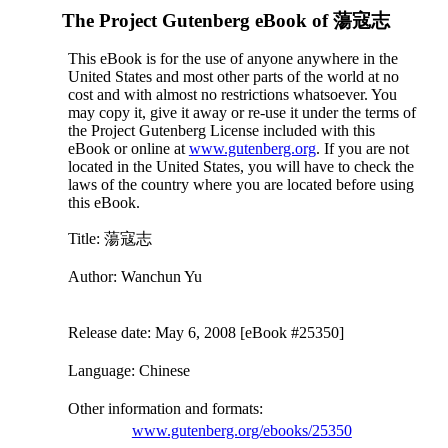
The Project Gutenberg eBook of
蕩寇志
This eBook is for the use of anyone anywhere in the
United States and most other parts of the world at no
cost and with almost no restrictions whatsoever. You
may copy it, give it away or re-use it under the terms of
the Project Gutenberg License included with this
eBook or online at
www.gutenberg.org
. If you are not
located in the United States, you will have to check the
laws of the country where you are located before using
this eBook.
Title
: 蕩寇志
Author
: Wanchun Yu
Release date
: May 6, 2008 [eBook #25350]
Language
: Chinese
Other information and formats
:
www.gutenberg.org/ebooks/25350