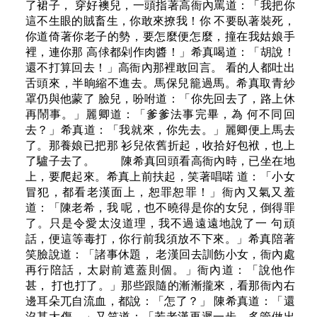
了裙子， 穿好襖兒，一頭指著高衙內罵道：「我把你
這不生眼的賊畜生，你敢來撩我！你 不要臥著裝死，
你道倚著你老子的勢，要怎麼便怎麼，撞在我姑娘手
裡，連你那 高俅都剁作肉醬！」希真喝道：「胡說！
還不打算回去！」高衙內那裡敢回言。 看的人都吐出
舌頭來，半晌縮不進去。馬保兒籠過馬。希真取青紗
罩仍與他蒙了 臉兒，吩咐道：「你先回去了，路上休
再鬧事。」麗卿道：「爹爹法事完畢，為 何不同回
去？」希真道：「我就來，你先去。」麗卿便上馬去
了。那養娘已把那 衫兒依舊折起，收拾好包袱，也上
了驢子去了。 陳希真回頭看高衙內時，已坐在地
上，要爬起來。希真上前扶起，笑著唱喏 道：「小女
冒犯，都看老漢面上，恕罪恕罪！」衙內又氣又羞
道：「陳老希，我 呢，也不曉得是你的女兒，倒得罪
了。只是令愛太沒道理，我不過遠遠地說了一 句頑
話，便這等毒打，你行前我須放不下來。」希真陪著
笑臉說道：「諸事休題， 老漢回去訓飭小女，衙內處
再行陪話，太尉前遮蓋則個。」衙內道：「說他作
甚， 打也打了。」那些跟隨的漸漸攏來，看那衙內右
邊耳朵兀自流血，都說：「怎了？」 陳希真道：「還
沒甚大傷。」又笑道：「若老漢再遲一步，多管做出