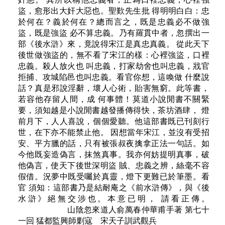
盜，愈形出大奸大惡也。聖歎先生批 得明明白白：忠
於何在？義於何在？總而言之，既是忠義必不做強
盜，既是強盜 必不算忠義。乃有羅貫中者，忽撰出一
部《後水滸》來，竟說得宋江是真忠真義。 從此天下
後世做強盜的，無不看了宋江的樣：心裡強盜，口裡
忠義。殺人放火也 叫忠義，打家劫舍也叫忠義，戕官
拒捕、攻城陷邑也叫忠義。看官你想，這喚做 什麼說
話？真是邪說淫辭，壞人心術，貽害無窮。此等書，
若容他存留人間，成 何事體！莫道小說閒書不關緊
要，須知越是小說閒書越發播傳得快，茶坊酒肆， 燈
前月下，人人喜說，個個愛聽。他這部書既已刊刻行
世，在下亦不能禁止他。 因想當年宋江，並沒有受招
安、平方臘的話，只有被張叔夜擒拿正法一句話。如
今他既妄造偽言，抹煞真事。我亦何妨提明真事，破
他偽言，使天下後世深明盜 賊、忠義之辨，絲毫不容
假借。況夢中既受囑於真靈，燈下更難已於筆墨。看
官 須知：這部書乃是結耐庵之《前水滸傳》，與《後
水滸》絕無交涉也。本意已明， 請看正傳。
山陰忽來道人俞萬春仲華甫手著 第七十
一回 猛都監興師剿寇 宋天子訓武觀兵