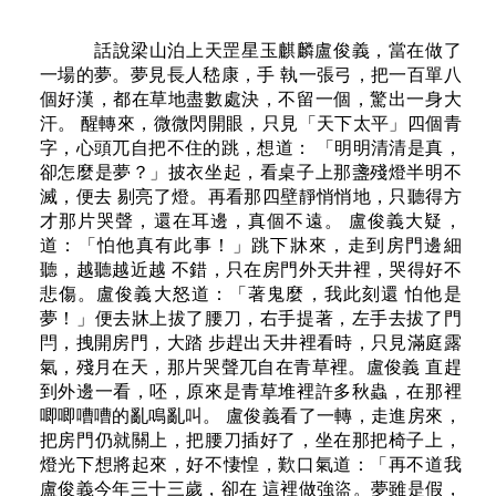
話說梁山泊上天罡星玉麒麟盧俊義，當在做了一場的夢。夢見長人嵇康，手 執一張弓，把一百單八個好漢，都在草地盡數處決，不留一個，驚出一身大汗。 醒轉來，微微閃開眼，只見「天下太平」四個青字，心頭兀自把不住的跳，想道： 「明明清清是真，卻怎麼是夢？」披衣坐起，看桌子上那盞殘燈半明不滅，便去 剔亮了燈。再看那四壁靜悄悄地，只聽得方才那片哭聲，還在耳邊，真個不遠。 盧俊義大疑，道：「怕他真有此事！」跳下牀來，走到房門邊細聽，越聽越近越 不錯，只在房門外天井裡，哭得好不悲傷。盧俊義大怒道：「著鬼麼，我此刻還 怕他是夢！」便去牀上拔了腰刀，右手提著，左手去拔了門閂，拽開房門，大踏 步趕出天井裡看時，只見滿庭露氣，殘月在天，那片哭聲兀自在青草裡。盧俊義 直趕到外邊一看，呸，原來是青草堆裡許多秋蟲，在那裡唧唧嘈嘈的亂鳴亂叫。 盧俊義看了一轉，走進房來，把房門仍就關上，把腰刀插好了，坐在那把椅子上， 燈光下想將起來，好不悽惶，歎口氣道：「再不道我盧俊義今年三十三歲，卻在 這裡做強盜。夢雖是假，若只管如此下去，這般景象難保不來。招安不知在何日。 可恨那班貪官污吏，閃到我這般地位！今日如果做得成，亦未嘗不妙。」聽那誰 樓更次，已是四鼓一點。又想了一回，只得上牀去睡，翻來覆去那裡睡得著。聽 著更鼓，漸漸五點，正要睡去，忽聽外面人聲熱鬧。 盧俊義聽了半歇，愈加驚疑，正要起身去看，房門外一派腳步聲，已趕到房 門前，亂敲亂叫道：「盧頭領快起來！」盧俊義吃了一驚，跳下牀來，忙問甚事。 外面兩三個人應道：「頭領快來，不好了！」盧俊義大驚，一面開門，一面問道： 「什麼事不好？」那四個外護頭目道：「忠義堂上火起了，正燒著哩！」盧俊義 聽說是火起，倒反放了心，隨那幾個頭目趕到忠義堂前，只見蒸天價的通紅，那 面替天行道的杏黃旗，已被大火捲去，連旗竿都燒了。宋江同許多頭領，立在火 光裡，督押火兵軍漢，各執救火器具，亂哄哄的撲救。那火那裡一時救得滅，只 見嘩剝爆響，黑煙紅燄，火片火鴉，翻翻滾滾的只顧往天上捲去。西風又大，烈 燄障天，殘月曙星，都無顏色。那些水龍水箭，橫空亂射，好似與他澆油，滿地 下的水淋得象河裡一般，那火總不肯熄。只見公孫勝打散頭髮，仗劍噀水，驅那 力士天丁就攝泊裡的水來潑。雖有幾處烏雲肯攏來，怎當得火勢甚盛，反把烏雲 衝散，落下來的沒得幾點，全不濟事。公孫勝只顧踏罡步鬥，誦咒催逼。直到天 色大明，火勢已衰，那烏雲方得蓋緊，大雨滂沱，潑滅了餘火。及至太陽出來， 忠義堂已變了一片瓦礫白地。那兩邊的房屋，也不免延燒了幾處。眾軍漢把一切 器具，及各頭領的箱籠什物，仍搬歸原處。 宋江到後面廳上坐落，大怒，叫把忠義堂上本夜值宿的兩個頭目、三十個軍 漢，一齊拿交鐵面孔目裴宣嚴訊，因何失火，立等回報。山前山後各處頭領，已 自得知火起，不敢擅離職守，都差人來稟安。少刻，裴宣親來稟覆：「嚴訊兩個 頭目，都供稱四鼓時候看見一個人，身子甚長，手執著一張弓，走上忠義堂來。 眾人喝問，那人並不答應。上前去捉他，卻不見了。正駭異間，不知怎的卻火起。 又研訊眾人，都這般說。只有幾個睡著的說不知情。」盧俊義在旁邊聽得，心中 大驚。眾頭領也都駭然。只見宋江道：「這廝們眼見是不當心，不知薰蚊煙，煮 飲食，走了這火，卻將這荒唐話來支吾。竟照我們定的條律，凡失火燒燬忠義堂、 忠義堂上房，及軍營內燒燬中軍帳房，不及令旗、令箭、兵符、印信者，不分首 從，皆斬立決律，斬立決。」說罷，便伸手去案上取那面刑人的白旗，拔下來擲 去，就叫裴宣典刑。盧俊義忙上前止住道：「哥哥容稟：這事委實蹊蹺。小弟四 鼓之時，也得一夢。夢見一個長人，執弓到忠義堂，醒來便已火起。正與頭目、 軍漢們的口供相符，恐真有別情。」宋江笑道：「兄弟，這班男女，你救他則甚！ 我若賞罰不明，何以令眾。」遂不聽盧俊義的話，催裴宣斬訖報來。裴宣只得拾 起那面旗來，走出去。只聽得轅門外炮響，須臾血淋淋的三十二顆首級獻於階下。 裴宣繳令畢，宋江吩咐將首級去號令了，對眾頭領道：「皆因我宋江一個人 做下了罪孽，平日不忠不孝，以致上天降這火災示警。倘我再不改，還望眾弟兄 匡救我。」眾頭領道：「兄長過謙。」吳用道：「那日識天書的何道士在山上時， 曾對小可說起。他說深明堪輿相地之術，說這梁山本是廉貞火體，那忠義堂緊對 山前南旺營，門壁朱紅的，又是什麼祝融排衙，今年七月盡，防有火災。小可以 為無稽之談，不放在心。今日果應其言，何不再叫他來問一聲？」宋江道：「軍 師何不早講？」使差人齎帶銀兩，去聘請何道士。這裡山前山後眾頭領差來稟安 問候的，絡繹不絕。宋江也辭了眾人，去上房裡稟了太公的安。 不兩日，何道士請到。宋江請他進來，見和畢，賜坐。宋江問起忠義堂將要 動工，卻如何起造。何道士道：「小道前日在此，曾對吳軍師說起，七月大火西 流之時，忠義堂必有火災，今日果應。將來造時，不可正出午向，須略偏亥山巳 向，兼壬丙三分，大利。四面都用廠軒，露出天日。比舊時低下三尺六寸。門壁 不可用紅，即使儀制如此，也須帶紫黑色，不可全紅。『忠義堂』三字，舊用全 紅金宇，今須綠地黑字。如此起造，不但永無凶咎，而且包得山寨萬年興旺。」 宋江大喜，便邀何道士同一干頭領，到那忠義堂屋基地上。那瓦礫已自打掃乾淨。 何道士就在空地上安放羅經，打了向樁，另畫了四至八道的界限。都畢，宋江設 筵款待。宋江閒問道：「山下近來有甚新聞否？」道士道：「別的沒有，只有近 來一個童謠，不知怎解。」便說那童謠道：「『山東縱橫三十六，天上下來三十 六，兩邊三十六，狠鬥廝相撲。待到東京面聖君，卻是八月三十六。』人都解他 不出。」宋江笑道：「『東京面聖君』，明明是應我們將來受招安之意。」吳用 道：「謠裡之言，共四個三十六。那三個正應我們現在一百八人之數，還有一個， 想是未來的弟兄之數。」宋江便邀何道士入伙。道士道：「深蒙頭領雅愛，只是 小道有個老娘，染患瘋癱之症，不能起牀，受不得驚恐。先父歿了多年，兀自未 曾入土。更加家兄出仕在外，恐連累他。」宋江道：「既如此說，待令堂歸天之 後，邀令兄同來聚義。」何道士欣然應了。宋江將金帛謝了道士，便叫道士一發 擇個吉日興工。那道士把左手五個指頭掐了一回，選就了一個黃道吉日。 當日，宋江著人送道士下山，便叫青眼虎李雲採辦木料磚石等物，依吉日動 工起造，直至十二月方才落成。依舊金碧輝煌，煥然一新，仍豎起替天行道的杏 黃旗。忠義堂兩邊又造了兩座招賢堂。凡有已後入伙，在一百八人之外者，便都 在招賢堂上，依先後入門排坐位。眾頭領連日慶賀歡飲。 那梁山泊一百八人，自依天星序位之後，日日興旺，招兵買馬，積草屯糧， 準備拒敵官軍，攻打各處府廳州縣的城池。自那徽宗政和四年七月序位之後，至 五年二月，漸嘯聚到四十五六萬人。連次分投下山，打破了定陶縣；又渡過魏河， 破了濮州；又攻破了南旺營、嘉祥縣；又渡過汶水，破了競州府、濟寧州、汶上 縣。宋江又自引兵破了東阿縣張秋鎮、陽谷縣。各處倉庫錢量，都打劫一空，搶 擄子女頭口，不計其數，都搬回梁山泊。吳用又勸宋江說：「孤山恐難久守，擇 平地州縣有形勢之處，把據幾處不妨。」宋江便教豹子頭林衝，帶領赤發鬼劉唐、 摸著天杜遷、雲裡金剛宋萬、操刀鬼曹正，帶八萬人馬，鎮守濮州；雙鞭呼延灼， 帶領天目將彭玘、百勝將韓滔、聖水將軍單廷?、神火將軍魏定國、活閻婆王定 六、險道神郁保四，帶九萬人馬，鎮守嘉祥縣，兼管南旺營。其南旺營，便是單 廷?、魏定國帶領王定六、郁保四駐札。八字大開，向著東京。各處的官軍，那 裡敵得他過。四方的亡命強徒，流水般的歸附梁山。看官，數與你聽：都是沂州 府管下青雲山，江南冷豔山，直隸鹽山，青州府管下清真山。那幾處的強徒，都 倚仗著梁山作主，年年進納供奉。 別處且不題，單題那鹽山上四個為頭的最利害。一個叫做全毛犼施威，本是 個私商頭腦，因醉後強姦他嫂子，他哥哥叫人拿他，他索性把哥哥都做手了，逃 來落草；一個叫做毒火龍楊烈；一個叫做截命將軍鄧天保；一個叫做鐵槍王大壽。 四個都是狼軀虎背的好漢，擎山倒海的英雄，同心合意，統著四五千嘍啰，據著 鹽山。梁山泊的黨羽，此一處最強。 那時正是政和五年二月下旬，梁山上宋江、吳用正同眾頭領商議大事，忽報 上來說：「直隸鹽山有公文到，差體己人在此。」宋江喚人。那人進來叩首畢， 遞上公文。拆開看時，上面說：「東京蔡京，因大寨破了大名府，攛掇趙頭兒， 起二十萬大兵，要來侵伐大寨。隆冬不便興兵，今年春暖，官家日日操演人馬， 不日就要起兵。」宋江道：「我們早知道了，正在此要差人去探聽備細。」那來 人又呈上一封信，上寫著施威等於正月間攻打南皮縣，吃滄州、東光兩個兵馬都 監，一個是鄧宗弼，一個是辛從忠，引兵殺敗，「我兵即忙退回，叵耐那兩個都 監，引二千多官兵，逼到鹽山。我軍連戰不利，乞大寨救援。」宋江、吳用都吃 一驚。宋江叫那來人且退，同吳用商量道：「施威等已歸附我們，為我們的輔佐， 不能不去救他；東京又來，怎好？」吳用道：「那怕東京二十萬來，對付得他， 只不知是何人為將。施威受困，如何不去救！就差美髯公朱仝、插翅虎雷橫，帶 一千兵馬，明日就動身。東京之事，差戴院長帶一個伴當去打探備細。」只見徐 寧說道：「小弟在東京，有個至交朋友，姓范，名天喜，現在蔡京府裡做旗牌。 小弟修一封信去，勸他入伙。戴院長就在他那裡好居住。」小霸王周通道：「說 起范天喜，我在東京時也認識他，我便同戴院長去。」宋江大喜，便教徐寧快修 起書來。吳用道：「不必請他上山，就教他在東京。戴院長來往，好在他家歇腳。 這裡財帛照股分與他。」 到了次日，朱仝、雷橫點齊人馬，正要起身，忽報鹽山又有緊急公文到來。 宋江取來拆看，上寫著：「鄧宗弼用埋伏計，施頭領遭擒，共傷了八百多人，求 大寨速發救兵。」宋江、吳用都大驚。宋江便要親自去救，吳用道：「哥哥豈可 輕動！」便傳令教再添霹靂火秦明、急先鋒索超二位頭領，再加一千人馬，一同 速去。李逵也要去，吳用道：「東京兵馬便來，正有用你處。」止住了他。又叫 戴宗、周通亦同往：「如無大事，便往東京；倘有緩急，速來通報。」 六位頭領一齊辭了宋江，帶領二千人馬，星夜飛奔鹽山，一路秋毫無犯。不 日到了鹽山，鄧天保、王大壽下山來迎。六個頭領見那二人同嘍啰都掛著孝服， 連忙驚問，方知毒火龍楊烈，前日上陣，中了辛從忠的飛標陣亡，只奪得沒頭的 屍首回來。秦明聽罷大怒，道：「我們都不要上山，就去廝併他。倒要看怎樣一 個鄧宗弼、辛從忠！」索超也要去。朱仝勸道：「孩兒們辛苦了。」雷橫道：「天 色已晚，何爭一夜。」鄧王二人俱勸道：「諸位鞍馬勞頓，且請少歇。」都一齊 上山。鄧王二人吩咐殺牛宰馬，與眾人接風，犒賞三軍。那楊烈的屍身已用香木 刻了頭顱，盛殮好了。秦明動問鄧宗弼、辛從忠二人的形狀，鄧天保道：「那兩 個都是北京保定人。那鄧宗弼身長七尺五六寸，使兩口雌雄劍，各長五尺餘；那 辛從忠使丈八蛇矛，身長八尺。」王大壽道：「那辛從忠一手好飛標，楊二哥正 被他傷。」秦明、索超聽了，恨不得天就亮，吃飽酒飯，氣忿忿的都去睡了。 一早起來，眾好漢吃些飲食，只留戴週二人守寨，其餘六籌好漢，點起了嘍 啰，到官軍營前挑戰。鄧宗弼、辛從忠正領了人馬要來廝殺，恰好兩陣對圓，鄧 辛二位英雄威風凜凜立馬陣前。那鄧東弼頭戴烏金盔，身穿鐵鎧，面如獬豸，雙 目有紫稜，開闔閃閃如電，虎鬚倒豎，腕下掛著霜刃雌雄劍，座下慣戰嘶風良馬。 那辛從忠面如冠玉，劍眉虎口，赤銅盔，鎖子甲，騎一匹五花馬，手挺丈八蛇矛， 腰懸豹皮標囊。兩個英雄立在陣上，分明是兩位天神，一齊大叫道：「殺不盡的 草寇快出來！」那邊秦明腦門氣破，不待佈陣完，飛馬先出，大叫：「認得霹靂 火秦明麼！」鄧宗弼大罵道：「背君賊子，還在人間！」秦明大怒，直取鄧宗弼， 宗弼舞劍敵住。索超亦拍馬上來夾攻，辛從忠出馬來迎。兩邊陣上戰鼓齊鳴，喊 聲大振，朱仝、雷橫、鄧天保、王大壽一齊都出。只見鄧宗弼劍光落處，把秦明 的馬頭砍落。秦明掀下地來，幸虧朱全馬到，救了回去。五個好漢攢那兩個英雄。 秦明飛跑回陣，換了馬重複出來。正酣戰間，忽然天色變了，風雷大起，驟雨、 雹子一齊下來，兩邊只得收了兵。到晚來風雨甚大，一連三日不止。鄧宗弼與辛 從忠商量道：「我兵糧草將完，這雨看來一二日不能止，器械都濕透，他那廝又 來了幫手，不如權且收兵。」從忠道：「他來追怎好？」宗弼道：「我已安排下 了。」都依計而行，把施威的藍車釘堅固了，用木桶盛了楊烈的首級，連夜冒雨 退兵。 去了四日，秦明等方哨探得是個空營，懸羊擊鼓，虛插旌旗。眾好漢要追趕， 探得已是去遠，眾好漢都望西痛哭而回。秦明、朱仝道：「這廝必把施大哥解赴 東京。這裡去劫，路又不便。叫戴宗、周通速去東京托范天喜，萬一有門路救得， 亦未可定。」戴週二人忙作起神行法來，冒雨而去。秦明等一面申報梁山，恐官 兵再來。又住了幾日，天已晴明，恰好梁山上來探問信息。秦明先發文書稟覆， 對鄧王二人道：「待回大寨與公明哥哥、吳軍師商量，替二位頭領報仇。」卻同 了索超、朱、雷等，帶了本部兵馬，快快而回。 卻說鄧辛二將親自斷後，將施威正身、楊烈首級直解到景州來。天色晴正， 景州太守大喜，一面詳報冀州留守司，一面加派得力將弁，多添軍健，一同解到 冀州。鄧辛二將把本部人馬都安頓本營，自己帶了隨身兵役將弁，一路小心解去。 冀州留守司聽說拿了施威，斬了楊烈，大喜，親出郊外迎接。鄧辛二人忙下馬施 禮，隨著留守司進城。看的人無千無萬，都說道：「害人強賊，今番吃拿了。這 廝一身橫肉，正好喂豬狗！」施威在檻車內罵道：「待老子二十年後，再來收拾 你們！」又看了鄧辛二人道：「這兩位將軍好了得！」留守司與他們把了下馬杯， 簪了花。鄧辛二將又把那活擒的二百多人，並首級五百餘顆，都一發獻上。留守 司先把施威收入死囚牢裡，對鄧辛二將道：「二位將軍戰陣辛苦！本司這裡先申 奏朝廷，從優保舉。賊犯我自撥幹員解到東京去，二位將軍回營候旨。」二將謝 了，自回滄州、東光去。 留守司傳今，把那二百多嘍啰，分綁各城門，盡行斬首；並那五百餘顆首級， 都去號令。把那施威取出來，並那楊烈的首級，俱派上等將校，多帶官兵，解去 東京。一面又檄各路營汛防護，哪個敢來搶奪。一面寫了奏章，少不得把自己也 敘些功在裡面。 那日天子正同樞密院、兵部商議征討梁山的廟算，接到冀州留守司這道本 章，龍頗大悅，也不交兵部議奏，自提御筆，降旨升授鄧宇弼為天津府總管，辛 從忠為武定府總管，就著來京引見。部下將弁，照例升賞；官兵有功者擢升，死 傷者軫恤，其餘都賞錢糧三個月。又賞二將白銀各一千兩，玉帶各一圍。冀州留 守司、景州太守，亦各加思。又諭眾臣道：「武將擒斬盜賊，本不為十分奇異。 朕特念方當大閱發兵之際，此二將卻深慰朕意，不能不破格鼓勵，非朕濫恩也。」 便傳旨將楊烈首級號令，施威交兵刑二部審訊了，押去市曹凌遲處死。 那時戴宗、周通已早到了范天喜家，知道這事，大家只叫得苦，那裡去尋門 路救他。只得同范天喜商量，偷得些殘骨碎肉瘞埋了。戴宗、周通都催范天喜速 去打聽，幾時興兵，將帥是那幾個，「早早付回信，弟等要回去了，公明哥哥十 分盼望。」天喜道：「裡面機密得緊，實無處打聽。據蔡京的意思，恨不此刻便 到梁山泊，但不知官家的意思怎麼。明日是蔡京代天檢閱的日子，我和二位打扮 了混進御教場探聽，或者得他些口風。明日卻不是我的班期，沒公事纏障，再借 兩面腰牌與二位。」 次日一早，范天喜叫戴週二人一同公人打扮，帶了腰牌，出了神武門，到御 教場來。將近教場，只見許多披甲頂盔的已是紛紛走動。到得教場偏門首，把門 的見他們是做公的，驗了腰牌，都放了進去。范天喜低聲對二人道：「若是官家 親來，我們卻不能進來。」三人到裡面看時，只見那御教場十里正方，周圍四十 里，開方一百里，團團紅牆圍著。演武廳乃是九間大殿，朱門黃瓦。面前華表石 獸，文石龍墀，都有朱紅柵欄護著。左首將台上豎著一枝沖霄拔地的黃漆旗竿， 上有一面杏黃旗；又一枝紅旗竿，比那黃的短得一半，上有一面紅旗，大大書著 一個「帥」字，都隨風蕩漾。台上許多軍官，全裝盔甲，立著看守。那架子上許 多鮮明雜色令旗，又有樂器金鼓。台下如意頂帳篷內，端坐著掌旗鼓的兵部尚書， 旁邊無數人伺候著。中間一條黃土甬道，從龍墀起，望過去杳杳茫茫的，直接到 照牆邊。照牆上好似彩畫著五雲捧日。那時太陽離地，曉霧盡散。教場裡靜蕩蕩 的，存著那二十萬大軍，毫不挨擠。只見那些軍官兵丁，都全裝著，卻不歸隊伍， 也有立的，也有走來走去的，也有坐在草地上說話的，紛紛亂亂。那些戰馬都背 著鞍鞒，散放著地下啃青。那些大纛旗幟，卻都歸隊伍，按方位齊齊整整的插在 地下。又只見密密層層，成千成萬，無數的帳房，一帶一帶的魚鱗也似比著。說 不盡那族旗耀日，劍戟如林。 范天喜要引著二人到上面丹墀上去看，關防得緊，那裡敢上去，止好在那外 邊各處探看。正看時，只見遠遠地照牆腳邊一騎馬飛上來，須臾到教場中心。乃 是知閣門事的軍官，手執一面黃旗，傳諭道：「車駕啟行！」那教場裡各路將弁， 都雲收霧卷的歸回本陣，排齊隊伍，對面立著，露出當中的一條御道。少刻，照 牆外又來了一陣馬上官員，飛奔上來，都是御前供奉捧日、天武左右四廂親軍， 轉到九間大殿後面去了。又等了許久，只見照牆邊濃煙衝起，撲通通的九個號炮 響亮，鹵簿儀仗到來。教場裡靜悄悄的，誰敢做聲。御前馴象一對一對的，從照 牆兩邊分頭進來。象隊之後，都是神龍衛兵馬，豹尾槍排得麻林也似。羽林軍後， 盡是左右金槍班。殿上撞鐘伐鼓。這邊將台上大吹大擂，鼓角齊鳴。兵部尚書率 領部屬，都到南道邊立著，伺候接駕。金槍後面，黃羅傘蓋，龍鳳旌旗，自有那 些內官掌管。當朝太師蔡京，全身朝服，騎著高頭大馬，做那車駕的前驅。一派 仙樂嘹亮，提爐內龍涎香裊，導引著九龍寶輦。那輦卻是空的。官家並不親到。 輦內一張金龍交椅上蓋著龍鳳披罩，三十六個校尉抬著那輦。陪輦大臣，乃是同 平章事趙忭、領樞密院事樞密正使童貫、經略大將軍種師道、殿帥府掌兵太尉高 俅。輦後又有無數隨扈的精兵猛將，按部隨班進教場來。二十萬天兵，分兩邊齊 齊的俯伏。蔡京到龍墀邊下馬，就那御道右邊，與兵部尚書對面跪下；趙忭、童 貫、種師道、高俅都按本位，夾御道跪下，俯伏接駕。法駕直上正殿，轉身朝外 大座。龍墀下又飛起九個號炮。鼓吹已罷，蔡京等眾大臣都上金階，依班舞蹈畢， 分列左右。蔡京代天宣旨發放，當駕官高喝「起去」。二十萬天兵齊呼「萬歲」， 震天震地的一聲，一齊立起。鹵簿儀仗分頭撤去。各營兵馬例卷下去，各歸本營。 那些帳房都變了十八座大營，中間一座御營。霎時間二十萬眾收盡，營門都閉， 教場裡不見一個兵馬，靜蕩蕩的只有十九個大營寨。 戴週二人都把舌頭伸出縮進。范天喜輕輕的道：「就要操大陣也。」許多時， 只見那兵部尚書頂著陣圖冊本，到龍墀上跪著進上，當駕官接了去。殿上喝聲「下 去」，兵部尚書便到將台上伺候。須臾蔡京代天傳旨，喝叫「開操」。只見種師 道、高俅二人，早已捧著那上用的令旗、令箭，齊到將台上來。兵部尚書領了旨， 就傳令開操。將台下又一連三個號炮響，鼓角齊鳴，那兩旁十八座營門大開，馬 隊當先，徐徐而出；到了界限，一聲鳴金，齊齊的收住。只見三通鼓罷，將台上 黃旗招颭，馬軍隊站在第一層；紅旗招颭，大炮鳥槍隊站在第二層；藍旗招颭， 弓弩隊站在第三層；黑旗招颭，刀牌隊站在第四層；白旗招颭，長槍隊站在第五 層。二十萬兵馬共作五層，旌旗飄動。那陣的後面又有許多大纛，都是各營壓陣 的大將，齊對殿上立著，只等號令下來。只見那黃旗忽地分開，那些馬軍隊潑刺 刺分頭撤去，繞著抄到大陣後面去了，露出大炮鳥槍來；一聲號炮，紅旗往下一 壓，陣後戰鼓催動，陣前槍炮齊發。那一片聲響，好一似地裂山崩。 看官，那大炮、鳥槍一切火器，實是宋末元初始有。以前雖有硫黃燄硝，卻 不省得制火藥。《格致鏡原》稱呂望作大銃，此語失據。如果呂望所作，春秋無 數戰陣，何不一見？《六韜》內天潢、飛樓、雲梯之類都說起，何無一語及銃礮？ 即使《六韜》後人偽托，總在呂望之後。或又云范蠡作大礮，亦非。按礮係砲本 字，漢以前無此字。范蠡不過以機運石，後人目之曰礮，乃是石礮，非今之火炮 也。總之，但看許洞《虎鉗經》可以知矣。《虎鉗經》並不語及火藥銃礮。許洞 係南宋人，南宋時尚無此物，況北宋徽宗時乎？今稗官筆墨遊戲，只圖紙上熱鬧， 不妨捏造。不比秀才對策，定要認真。即如《三國演義》、《水滸前傳》亦借此 物渲染，是書何必不然？不要只管考據，且歸正傳： 那官軍一陣槍炮放畢，大陣移到第二進；又依號令，再放一陣槍炮，大陣移 到第三進。話休絮煩，遞連移到第九進，放了九陣槍炮。到那第九進上，紅旗霍 的往地下一掃，豎起來，只見信炮飛起，陣裡鼓角齊鳴，槍炮兵按著連環步位， 遞放那連環槍炮，乒乒乓乓，好似數萬雷霆霹靂一齊崩炸，震得那教場裡的地都 有些動搖。鳴金一聲，一齊收住，寂然無聲。紅旗又是一掠，那大炮不動，連環 槍直卷上來，直打得煙塵障夭，黑煙內電燄亂射。二十萬天兵都裹在濃煙裡面， 那裡還見一個人影。紅旗一拂，鳥槍都退。只見藍旗豎起，弓弩手往濃煙裡擁出， 萬弩齊發，那亂箭如飛蝗驟雨一般。將台下信炮連催，黑白旗起，長槍隨刀牌一 齊殺出。黃旗又起，馬軍分兩翼抄出陣前，對仗廝殺。槍炮兵去那兩下埋伏，齊 震一聲，馬軍都兩邊分散。將台上磨動那面五色總旗，一片鑼鳴，吹打得勝鼓樂， 大炮、鳥槍、弓弩、刀牌、長槍都收住了，各歸部伍，齊齊立起八個方營。大吹 大擂，按著次序，緩緩歸營，營門都閉了。御營裡中門大開，裡面設立龍鳳儀仗， 黃鉞白旄，聽得那笙蕭管樂，奏動細樂，仙音嘹亮，悠悠揚揚的。忽然營門又閉， 御營內連珠炮響。一聲吶喊，海覆江翻，八營兵馬隨著旌旗飛出，把御營護住， 翻翻滾滾結成一個大方陣。御營裡一個號炮，那些大炮、鳥槍刮刺刺的從東北往 西南上，流水也似的趕過去，那片聲音殷殷的往四面山裡捲了去。又一個號炮， 仍從西南往東北趕過來。如此三轉，一齊吶喊，戰鼓齊鳴，仍歸到起先接駕的所 在，隊伍齊齊整整的立著。那御營產八個大寨都不見了，教場中間叉起一面大紅 猩猩旗，上面寫著「天下太平」四個大金字。將台上下畫角吹動，一齊奏那四海 異平的樂。只見旌旗翩翻，春風蕩漾，鞭敲金鐙，草襯馬蹄。 兵部尚書傳令操演龍虎雜陣，雲梯技擊。號令方下，照牆邊一馬飛來，一個 將官手執黃旗，叫道：「聖旨下！」須臾，幾個內相騎著馬，頂個黃包袱進來， 眾大臣接上殿去，開讀聖旨云：「後宮誕生皇子，著停操演三日。旨到，未操的 陣都免。著蔡京宣旨發放。公卿大臣，由三品以上，令赴龍符宮賜筵。各營將弁 軍校，著樞密院會同戶兵二部，候旨賞賚。」群臣謝恩畢，內相先回。蔡京等伺 候法駕回鑾。鹵簿儀仗排齊，種師道、高俅繳旨畢，蔡京等仍就陪輦。撲通通九 個號炮，殿上鐘鳴鼓動，法駕啟行。殿前並那將台，軍中的鼓樂一齊奏動，二十 萬天兵仍就俯伏送駕；御前供奉官員，齊隨駕出。照牆邊號炮九聲，法駕出了教 場，官兵齊呼萬歲，立起身來。兵部尚書傳令發放，只聽得地動山搖的一聲吶喊， 將台下三個號炮，金鼓齊鳴，鼓樂喧天，奏動《將軍得勝令》，倒捲珠簾，星移 斗轉的收了陣勢，霎時散盡。兵部尚書大擺頭踏，鳴鑼喝道的也去了。范天喜等 趁哄齊出了御教場。戴宗、周通都魂驚魄蕩，暗暗的咂著舌頭道：「果然利害！ 把我們山泊裡的操演，直比得沒了。如果真來征討，這般軍威，如何敵得？」 卻說眾大臣齊赴龍符宮恭賀天喜。天子賜筵已罷，對兵部尚書道：「一切慶 典，聯已委派眾卿。惟官兵賞賚，卿去查核調停，務須都沾實惠，不可致有侵蝕。」 兵部尚書領旨。童貫奏道：「官家誕生聖嗣，業已恩赦各犯，梁山泊宋江，亦祈 聖恩緩征，以養天和。」天於道：「非也。梁山泊宋江，屢次抗敵天兵，罪大惡 極，律無從宥。使其稍有可想，朕亦何必為此已甚。朕已定於十六日躬行大閱， 二十八日告廟誓師，四月初四日辰時出師。太師蔡京既屢請欲行，業已准其所奏。 今日便加蔡京輔國大將軍、魯郡開國郡公，贈節鉞，便宜行事。朕已令顯謨閣學 士撰露布，頒發天下。」蔡京舞蹈謝恩。高俅奏道：「官家伐梁山，當出其不意， 方可取勝。若先發露布，恐走漏消息，吃那廝們防備。」天子道：「非也。兩國 相爭，不妨各尚詐力。今梁山不過草寇，朕命將帥征討，正當使天下聞知，明正 其罪，預示師期，何必行狙詐僥倖之術！」種師道、趙忭都道：「聖論