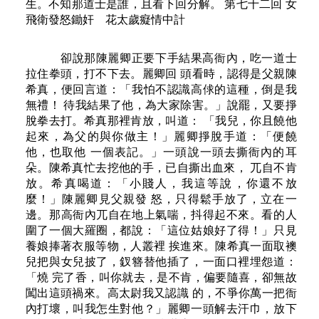
卻說那陳麗卿正要下手結果高衙內，吃一道士
拉住拳頭，打不下去。麗卿回 頭看時，認得是父親陳
希真，便回言道：「我怕不認識高俅的這種，倒是我
無禮！ 待我結果了他，為大家除害。」說罷，又要掙
脫拳去打。希真那裡肯放，叫道： 「我兒，你且饒他
起來，為父的與你做主！」麗卿掙脫手道：「便饒
他，也取他 一個表記。」一頭說一頭去撕衙內的耳
朵。陳希真忙去挖他的手，已自撕出血來， 兀自不肯
放。希真喝道：「小賤人，我這等說，你還不放
麼！」陳麗卿見父親發 怒，只得鬆手放了，立在一
邊。那高衙內兀自在地上氣喘，抖得起不來。看的人
圍了一個大羅圈，都說：「這位姑娘好了得！」只見
養娘捧著衣服等物，人叢裡 挨進來。陳希真一面取襖
兒把與女兒披了，釵簪替他插了，一面口裡埋怨道：
「燒 完了香，叫你就去，是不肯，偏要隨喜，卻無故
闖出這頭禍來。高太尉我又認識 的，不爭你萬一把衙
內打壞，叫我怎生對他？」麗卿一頭解去汗巾，放下