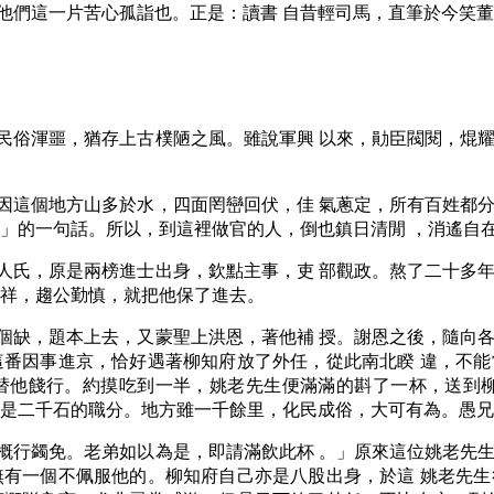
他們這一片苦心孤詣也。正是：讀書 自昔輕司馬，直筆於今笑
民俗渾噩，猶存上古樸陋之風。雖說軍興 以來，勛臣閥閱，焜
因這個地方山多於水，四面罔巒回伏，佳 氣蔥定，所有百姓都
利」的一句話。所以，到這裡做官的人，倒也鎮日清閒 ，消遙自
人氏，原是兩榜進士出身，欽點主事，吏 部觀政。熬了二十多
慈祥，趨公勤慎，就把他保了進去。
個缺，題本上去，又蒙聖上洪恩，著他補 授。謝恩之後，隨向
這番因事進京，恰好遇著柳知府放了外任，從此南北睽 違，不
替他餞行。約摸吃到一半，姚老先生便滿滿的斟了一杯，送到柳
已是二千石的職分。地方雖一千餘里，化民成俗，大可有為。愚兄
概行蠲免。老弟如以為是，即請滿飲此杯 。」原來這位姚老先
無有一個不佩服他的。柳知府自己亦是八股出身，於這 姚老先