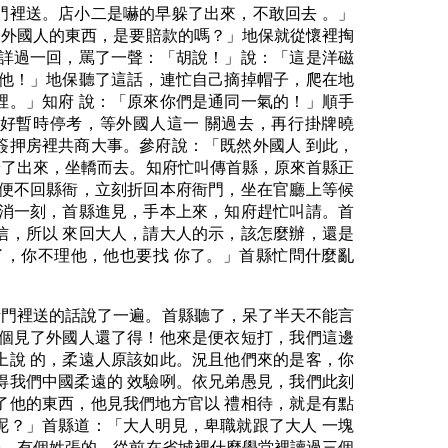
門裡送。店小二是嚇的早躲了出來，不敢回去 。」
了外國人的東西，是要賠款的嗎？」地保就從懷裡掏
端詳過一回，罵了一聲：「胡說！」說：「這是洋磁
辦他！」地保聽了這話，連忙自己摘掉帽子，爬在地
裡。」知府 說：「原來你們是通同一氣的！」順手
好暫時停考，等外國人這一 關過去，再行掛牌曉
簽押房裡共商大事。參府說：「既然外國人 到此，
辭了出來，坐轎而去。知府忙叫傳首縣，原來首縣正
他便不回縣衙，立刻折回本府衙門，坐在官廳上等候
不消一刻，首縣進見，手本上來，知府趕忙叫請。首
信，所以 來回大人，請大人的示，該怎麼辦，還是
，你不理他，他也要找 你了。」首縣忙問什麼亂
衙門裡送的話說了一遍。首縣聽了，呆了半天不能言
個個見了外國人還了得！他來是便衣短打，我們這邊
上說 的，柔遠人原該如此。況且他們來的是客，你
得我們中國柔遠的 效驗咧。依兄弟愚見，我們此刻
了他的東西，他見我們地方官以 禮相待，就是有點
呢？」首縣道：「大人明見，卑職就跟了大人 一塊
子，有個姓張的，從前在省城裡什麼學堂裡讀過三個