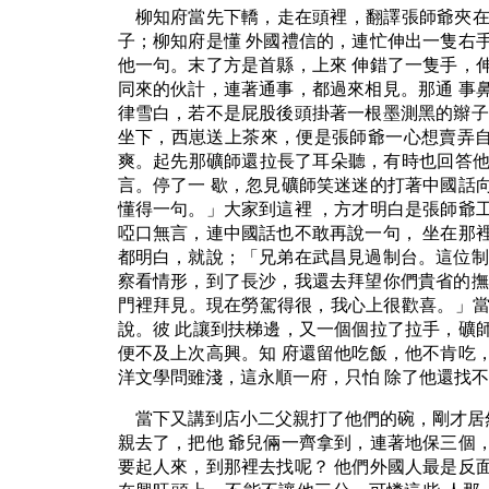
柳知府當先下轎，走在頭裡，翻譯張師爺夾在
子；柳知府是懂 外國禮信的，連忙伸出一隻右
他一句。末了方是首縣，上來 伸錯了一隻手，
同來的伙計，連著通事，都過來相見。那通 事
律雪白，若不是屁股後頭掛著一根墨測黑的辮子
坐下，西崽送上茶來，便是張師爺一心想賣弄自己的才
爽。起先那礦師還拉長了耳朵聽，有時也回答他
言。停了一 歇，忽見礦師笑迷迷的打著中國話
懂得一句。」大家到這裡 ，方才明白是張師爺
啞口無言，連中國話也不敢再說一句， 坐在那
都明白，就說；「兄弟在武昌見過制台。這位制
察看情形，到了長沙，我還去拜望你們貴省的撫
門裡拜見。現在勞駕得很，我心上很歡喜。」當
說。彼 此讓到扶梯邊，又一個個拉了拉手，礦
便不及上次高興。知 府還留他吃飯，他不肯吃
洋文學問雖淺，這永順一府，只怕 除了他還找
當下又講到店小二父親打了他們的碗，剛才居
親去了，把他 爺兒倆一齊拿到，連著地保三個
要起人來，到那裡去找呢？ 他們外國人最是反