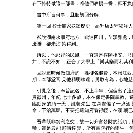
在下特特做這一部書，將他們表揚一番，庶不負
書中所言何事，且聽初回分解。
第一回 校士館家奴談歷史 高升店太守謁洋人
卻說湖南永順府地方，毗連四川，苗漢雜處，
邊陲，卻未沾 染得到。
所以，他那裡的民風，一直還是樸陋相安。只
井，不識不知 ，正合了大學上「樂其樂而利其
且說這時候做知府的，姓柳名繼賢，本籍江西
期，本部堂官 見他精明練達，勇敢有為，心地
引見之後，奉旨記名。不上半年，偏偏出了這
貫徽州，年紀 七十多歲，本在保定書院掌教。
臨動身的頭一天，姚老先生 在寓處備了一席酒
命，下治萬民。不要把這知府看得輕，在漢 朝
吾輩既非勢利之交，故一切升官發財的話頭，
稀，卻是最能 順時達變，所有書院裡的學生，