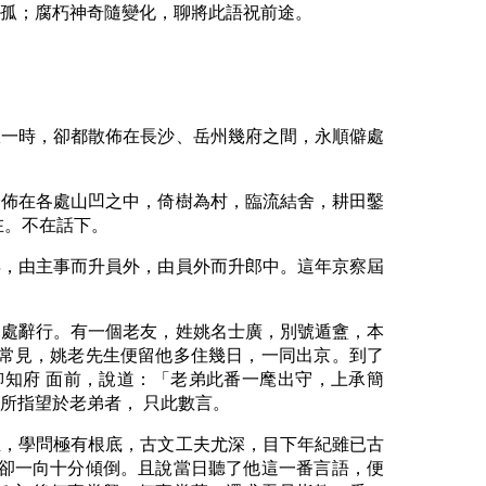
董孤；腐朽神奇隨變化，聊將此語祝前途。
耀一時，卻都散佈在長沙、岳州幾府之間，永順僻處
分佈在各處山凹之中，倚樹為村，臨流結舍，耕田鑿
在。不在話下。
年，由主事而升員外，由員外而升郎中。這年京察屆
各處辭行。有一個老友，姓姚名士廣，別號遁盦，本
能常見，姚老先生便留他多住幾日，一同出京。到了
知府 面前，說道：「老弟此番一麾出守，上承簡
所指望於老弟者， 只此數言。
生，學問極有根底，古文工夫尤深，目下年紀雖已古
生卻一向十分傾倒。且說當日聽了他這一番言語，便