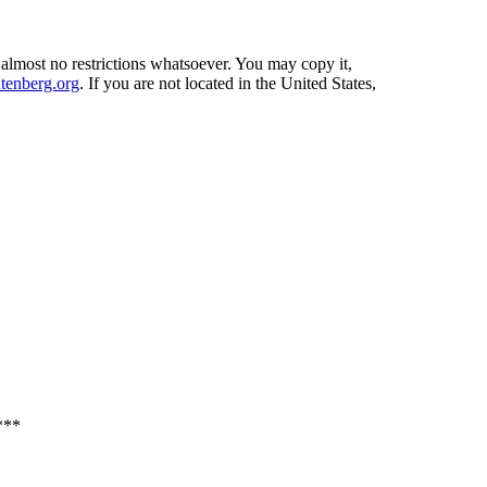
 almost no restrictions whatsoever. You may copy it,
enberg.org
. If you are not located in the United States,
**