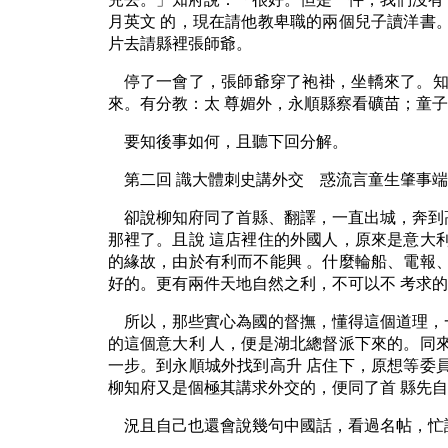
月英文 的，現在請他教卑職的兩個兒子讀洋書
片去請縣裡張師爺。
停了一會了，張師爺穿了袍褂，坐轎來了。知
來。有分教：太 尊媚外，永順縣察看礦苗；童
要知後事如何，且聽下回分解。
第二回 識大體刺史講外交 惑流言童生肇事端
卻說柳知府同了首縣、翻譯，一直出城，奔到
那裡了。且說 這店裡住的外國人，原來是意大
的緣故，由於有利而不能興 。什麼輪船、電報
好的。更有兩件天地自然之利，不可以不 考求
所以，那些實心為國的督撫，懂得這個道理，
的這個意大利 人，便是湖北總督派下來的。同
一步。到永順城外找到高升 店住下，原想等委
柳知府又是個極其講求外交的，便同了首 縣先
況且自己也還會說幾句中國話，看過名帖，忙