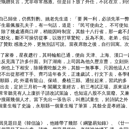
蒙慨贈良言，尤非尋常感激。但是目下放了外任，不比在京，到
自己歸坐，仍舊對酌。姚老先生道：「要 興一利，必須先革一
平生最佩服孔夫子，有一句話，道是：『民可使由之， 不可使
，除了幾處通商口岸，稍能因時制宜，其餘十八行省，那一處不
移默化，斷不可操切從事，以致打草驚蛇，反為不美。老弟，你
了贊歎 感激之外，更無別話可說。當夜席散之後，自行回寓。
了家眷，星夜趲行，其時輪船已通，便由 天津、上海、漢口一
上反見識了許多什面。到了湖南，上司因為他久歷京曹， 立刻
，倒也上下相安，除睡覺吃飯之外，其餘一無事事。只因他這人
想不出從那裡下手。齊巧這年春天，正逢歲試，行文下去，各學
順縣，此 外還有龍山、保靖、桑植三縣。通扯起來，習武的多
出去，定於三月初一考 闔屬文童經古，初三考試正場。原來這
常常聽見有人上廩折子請改試策論， 也知這八股不久當廢。又
中搜羅幾個人才。當下先出一張告示，叫應試童生 ，於詩賦之
個童生報了史論，永順縣一個童生報了筆算，其餘全是孝經論、
因見題目是《韓信論》，他雖帶了幾部《 綱鑒易知錄》、《廿