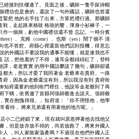
已經接到扶樓邊了。見面之後，礦師一隻手探掉帽
這個禮信也是會的，還說了一句外國話，礦師也答還
趕緊把 他的右手拉了出來，方算把禮行過。那礦師
皮鞋，走起路來格吱 格吱的響，渾身小衫褲子，一
只作一個揖，虧他中國禮信還不曾 忘記。一時分賓
ee）、克姆（come）、也斯（yes）鬧了個不 清
句也不答腔。府縣心裡還當他們話到投機，得意忘
你說的外國話不要說我的通事不能懂，就是連我也不
這 話，把他羞的了不得，連耳朵都緋緋紅了，登時
翻譯，老老實實 的用中國話攀談了幾句，礦師卻還
益都大，所以才委了我同著金 老爺來在貴府。一路
貴府，因為金老爺還沒有到，所以我沒有到 貴府衙
柳知府還要約他到衙門裡住，他說等金老爺到了再
知府下轎，依舊邀了首縣同張師爺進去談天。張師爺
台，實在抱愧得很。」知府道：「你不用怪他，他學
常看待， 將來兄弟還有用著他的地方呢。」
「店小二已經鎖了來，現在就叫原差押著他去找他父
著審，但是放亦放不得的，尚若放跑了，將來外國人
少人 ，叫人家敗家蕩產嗎？不過現在他們外國人正