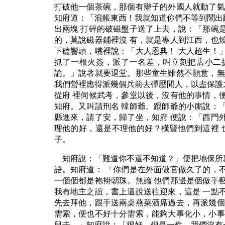
打破他一個茶碗，那個有辮子的外國人就動了氣
知府道：「混帳東西！我就知道你們不等到鬧出
出兩塊 打碎的破磁盤子送了上去，說：「那碗
的，莫說磁器鋪裡沒 有，就是專人到江西，也
下磕響頭，嘴裡說：「大人恩典！ 大人超生！
抓了一根火簽，派了一名差，叫立刻把店小二
諭。」說著就要退堂。那些童生雖然不願意，無
我們營裡應得派幾個兵前去彈壓閒人，以盡保護
從府 裡伺候武考，參堂以後，沒有他的事情，
知府。又叫請刑名 韓師爺。跟師爺的小廝說：
縣進來，請了安，歸了坐，知府 便說：「西門
理他的好，還是不理他的好？橫豎他們到這裡 
子。
知府說：「難道你不還不知道？」便把地保所
語。知府道： 「你們是在外面做官做久了的，
一個個都是袍褂朝珠。無論 他們那邊是個做手
我有地主之誼，書上還說送往迎來，這是 一點
先去拜他，跟手送兩桌燕菜酒席過去，再派幾個
需索，便也不好十分需索，能夠大事化小，小事
兒去。」知府說：「很好。但是一件，我們沒有