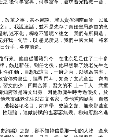
任之 後何事當興，何事當革，還求吾兄指教一番，
弊，改革之事，甚不易談。就以貴省湖南而論，民風
知之』。我說這話，並不是先存了秦始皇愚黔首的念
是執 迷不化，桿格不通呢？總之，我們有所興造，
記好我一句話，以 愚兄所見，我們中國大局，將來
次日分手，各奔前途。
路行來。他自從通籍到今，在北京足足住了二十多
掛牌，飭赴新任。到任之後，他果然聽了姚老先生之
生性好 動，自想我這官，一府之內，以我為表率，
教官傳齊稟生，攜帶 門斗，知會了文武童生，齊向
，習文的少，四縣合算，習文的不 上一千人，武童
柳知府雖是時文出身，因他做廩生時考過優拔， 於
兼他老友姚老先生以古文名家，受他熏陶涵育，自然
外，准報各項名目，如算學、史論之類。無奈那些童
 性理論，連做詩賦的也寥寥無幾。柳知府點名進
一史約編》之類，卻不知韓信是那一朝的人物，查來