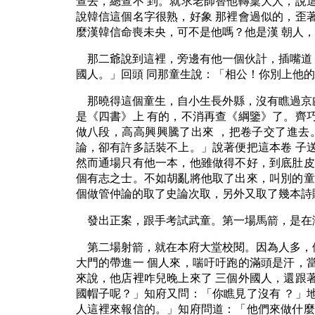
查去，總查不 到。就求老師替他轉稟大人，說
說韓信這個名字很熟，好象 那裡會過似的，歪
麼漢韓信命喪未央，可不是他嗎？他是漢 朝人
那二爺說到這裡，旁邊有他一個伙計，插嘴道
國人。」回頭 同那童生說：「相公！你別上他
那曉得這個童生，自小生長外縣，沒有瞧過京
是《四書》上 有的，不消再查《綱鑒》了。齊
做八段，高高興興騰了出來 ，把卷子交了進去
論，卻有許多話裝不上。」說著便把這本卷 子
然而通場只有他一本，他雖做得不好，到底肚皮
個有志之士。不如胡亂將他取了出來，叫別的童
個做管仲論的取了史論次取，另外又取了幾本詩
發出正案，跟手考試武童。第一場馬箭，是在
第二場射箭，就在本府大堂校閱。因為人多，
大門的帶進一 個人來，喘吁吁跑的滿頭是汗，
來說，他店裡咋兒晚上來了 三個外國人，還跟
國帽子呢？」知府又問：「你瞧見了沒有 ？」
人這裡來報信的。」知府問道：「他們來做什麼