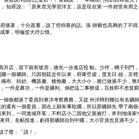
。」知府說：「原來世兄學習洋文，這是現在第 一件經世有用
府接著，十分器重，說了些仰慕的話。張 師爺也高興的了不得
子成軍，明倫堂大抒公憤。
高升店，當下就有號房，搶先一步進店投 帖。少停，轎子到門
利國一個礦師。只因朝廷近年以來，府庫空虛，度支日 絀，京
、織布、紡紗、機器廠、槍炮廠，大大小小，雖已做過不少，無
的，一件是農功，一件是礦利。倘把這二事辦成，百姓即不患貧窮
一個個都派了委員到東洋考察農務，又從 外洋聘到幾位有名礦
來的還有一個委員，因在上縣有事耽擱，所以那礦師先 帶了兩
員來到，一同進城拜客，不料店小二因他父親被打，奔到地保家
自來拜。名帖投進，虧得那礦師自到中國，大小官員也見過不少，
說了聲：「請！」