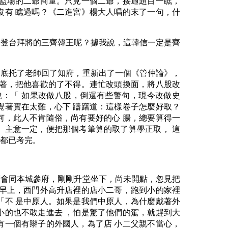
同監場的二爺商量。只見一個二爺，接過題目一瞧，
沒有 瞧過嗎？《二進宮》楊大人唱的末了一句，什
是登台拜將的三齊韓王呢？據我說，這韓信一定是齊
到底托了老師回了知府，重新出了一個《管仲論》，
查著，把他喜歡的了不得。連忙改頭換面，將八股改
：「 如果改做八股，倒還有些警句，現今改做史
覺著實在太難，心下 躊躇道：這樣卷子怎麼好取？
何，此人不肯隨俗，尚有要好的心 腸，總要算得一
。主意一定，便把那個考筆算的取了算學正取， 這
，都已考完。
府會同本城參府，剛剛升堂坐下，尚未開點，忽見把
天早上，西門外高升店裡的店小二哥，跑到小的家裡
「不 是中原人。如果是我們中原人，為什麼戴著外
小的也不敢走進去 ，怕是驚了他們的駕，就趕到大
有一個有辮子的外國人，為了店 小二父親不當心，