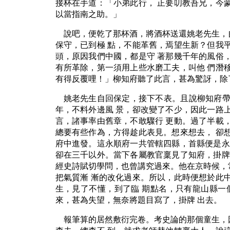
接杯在手道：「小弟此行， 正要叨教吾兄，今
以當指南之助。」
說吧，便乾了那杯酒，將酒杯送還姚老先生，
保守，已到極 點，不能革舊，焉望生新？但我
頭，原因我們中國，都是守 著那幾千年的風俗
有所革除，第一須用上些水磨工夫，叫他 們潛
有得反覆哩！」柳知府聽了此言，甚為驚訝，除
姚老先生自回保定，接下不表。且說柳知府帶
年，不料外邊風 景，卻改變了不少，因此一路
言，諸事率由舊章，不敢驟行 更動。過了半載
總要有些作為，方得趁此表見。想來想去， 卻
府中進發。這永順府一共管轄四縣，首縣便是永
卻在三千以外。當下各屬教官稟見了知府，掛牌
經史詩賦切學問，也曾講究過來。他在京時候，
把氣質漸 漸的改化過來。所以，此時便想於此
生，見了不懂，到了臨 期點名，只有龍山縣一
來，甚為失望，無奈將題目寫了，掛牌 出去。
報筆算的居然敷衍完卷。考史論的那個童生，