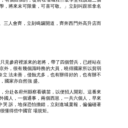
之學，將來未可限量，可喜可敬。」立刻叫跟班拿名
。三人會齊，立刻鳴鑼開道，齊奔西門外高升店而
，只見參府裡派來的老將，帶了四個營兵，已經站在
裡京外，很有幾個識時務的大員，曉得國家所以貧弱
奈立 法未善，侵蝕尤多，也有辦得好的，也有辦不
，國家亦自然強 盛。
師，分赴各府州縣察看礦苗，以便招人開彩。這番來
個外國人，一個通事，兩個西崽，一共六個人，早來
中哭 訴，地保恐怕擔錯，立刻進城稟報，偏偏碰著
很懂得些中國官 場規矩。