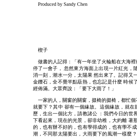
Produced by Sandy Chen
楔子
做書的人記得：「有一年坐了火輪船在大海裡
停了一會子， 忽然東方海面上出現一片紅光，
消一刻，潮水一分，太陽果 然出來了。記得又
金鑠石，全不覺半點藃熱，也忘記是什麼 時候
經佈滿。大眾齊說：「要下大雨了！」
一家的人，關窗的關窗，掇椅的掇椅，都忙個
就要下？其中 卻有一個緣故。這個緣故，就在
歷，生出一個比方，請教諸公 ：我們今日的世
下看起來，現在的光景，卻非幼稚，大約離 著
的，也有辦不好的，也有學得成的，也有學不成
潮，不同那太陽要出，大雨要下的風潮一樣麼？