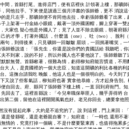
中間，首縣打尾。進得店門，便有店裡伙 計領著上樓，那礦師
手，同他拉手。下來便是讀過三個月洋書的張師爺，更不 消說
伸的是只左手，那礦師便不肯同他去拉，幸虧張師爺看了出來，
鼻子上架著一付金絲小眼鏡，戴著一頂外國困帽，腳上穿著一雙
，大家也 疑心他是外國人了；見了人並不除去眼鏡，朝著府縣
學，打著外國話 ，什麼溫（one）、吐（two）、脫利（thr
兩句，到得後來，只見礦師一回皺皺 眉頭，一回抿著嘴笑，一
向張師爺說道：「張先生，你還是說你們的貴國話給 我聽吧，
工夫不到家，說的不好，所以外國人也不要他說了。張師爺聽了
裡默默無聲。首縣瞅著，很難為情，虧得柳知府能言慣道，不用
台大 人，是貴國裡的一個大忠臣，知道這開礦的利比各種的利
台。這撫台請我吃 晚飯，他這人也是一個很明白的。今天到了
下又說了些客氣話，柳知府也著 實拿他恭維，方才起身告別。
師便自回去。府、縣同了張師爺下樓上轎，一直 回到府衙門。
，先回去了。這裡首縣說：「今兒卑職保舉匪人，幾乎弄得坍 
不出第二個，留他在這裡開開風氣也好。老兄你回去，總要拿他照
然沒有提起此事，大約是不追究的了。說 到這裡，門上來回：
，還是發縣呢，還是老爺親自審？」知府道：「一時也 還用不
面無情的，究竟打掉一個碗，不是什麼要緊東西，也值得拖累多