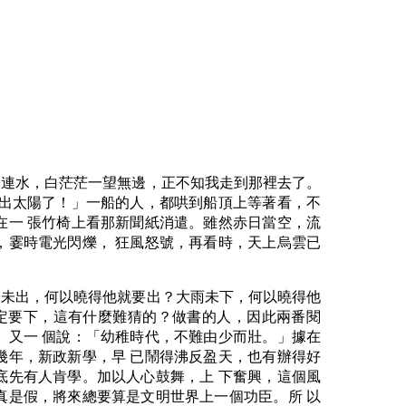
天連水，白茫茫一望無邊，正不知我走到那裡去了。
要出太陽了！」一船的人，都哄到船頂上等著看，不
在一 張竹椅上看那新聞紙消遣。雖然赤日當空，流
，霎時電光閃爍， 狂風怒號，再看時，天上烏雲已
陽未出，何以曉得他就要出？大雨未下，何以曉得他
定要下，這有什麼難猜的？做書的人，因此兩番閱
」又一 個說：「幼稚時代，不難由少而壯。」據在
幾年，新政新學，早 已鬧得沸反盈天，也有辦得好
底先有人肯學。加以人心鼓舞，上 下奮興，這個風
真是假，將來總要算是文明世界上一個功臣。所 以