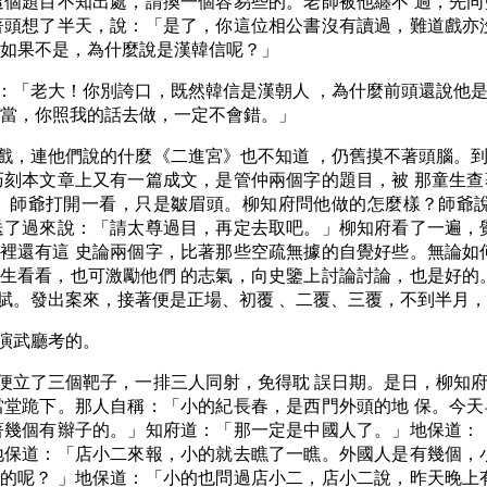
這個題目不知出處，請換一個容易些的。老師被他纏不 過，先
著頭想了半天，說：「是了，你這位相公書沒有讀過，難道戲亦
，如果不是，為什麼說是漢韓信呢？」
：「老大！你別誇口，既然韓信是漢朝人 ，為什麼前頭還說他
的當，你照我的話去做，一定不會錯。」
戲，連他們說的什麼《二進宮》也不知道 ，仍舊摸不著頭腦。
巧刻本文章上又有一篇成文，是管仲兩個字的題目，被 那童生
。師爺打開一看，只是皺眉頭。柳知府問他做的怎麼樣？師爺說
送了過來說：「請太尊過目，再定去取吧。」柳知府看了一遍，
裡還有這 史論兩個字，比著那些空疏無據的自覺好些。無論如
生看看，也可激勵他們 的志氣，向史鑒上討論討論，也是好的
賦。發出案來，接著便是正場、初覆 、二覆、三覆，不到半月
演武廳考的。
便立了三個靶子，一排三人同射，免得耽 誤日期。是日，柳知
當堂跪下。那人自稱：「小的紀長春，是西門外頭的地 保。今
著幾個有辮子的。」知府道：「那一定是中國人了。」地保道：
地保道：「店小二來報，小的就去瞧了一瞧。外國人是有幾個，
的呢？ 」地保道：「小的也問過店小二，店小二說，昨天晚上