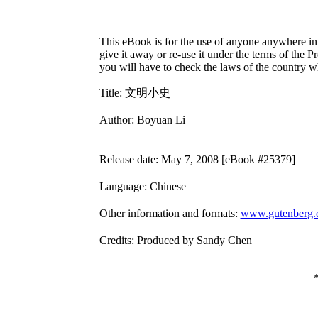
This eBook is for the use of anyone anywhere in 
give it away or re-use it under the terms of the 
you will have to check the laws of the country w
Title
: 文明小史
Author
: Boyuan Li
Release date
: May 7, 2008 [eBook #25379]
Language
: Chinese
Other information and formats
:
www.gutenberg.
Credits
: Produced by Sandy Chen