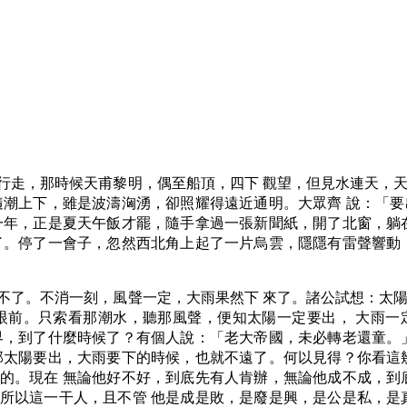
行走，那時候天甫黎明，偶至船頂，四下 觀望，但見水連天，
隨潮上下，雖是波濤洶湧，卻照耀得遠近通明。大眾齊 說：「
一年，正是夏天午飯才罷，隨手拿過一張新聞紙，開了北窗，躺
了。停了一會子，忽然西北角上起了一片烏雲，隱隱有雷聲響動
不了。不消一刻，風聲一定，大雨果然下 來了。諸公試想：太
眼前。只索看那潮水，聽那風聲，便知太陽一定要出， 大雨一
界，到了什麼時候了？有個人說：「老大帝國，未必轉老還童。
那太陽要出，大雨要下的時候，也就不遠了。何以見得？你看這
的。現在 無論他好不好，到底先有人肯辦，無論他成不成，到
所以這一干人，且不管 他是成是敗，是廢是興，是公是私，是