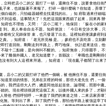
，立時把店小二的父 親打了一頓，還揪住不放，說要拿他往衙
亂子來，也就躲著不來報了。打碎 一個什麼碗？你知道，弄壞
是個白磁的，只怕磁器鋪裡去找還找的出。」知 府取過來仔細
燒不到這樣。這事鬧大了！先把這混賬東西鎖了起來，回來再 
」知府也不理他，又問：「店小二呢？」地保回：「躲在小的家
提 到。差人奉命自去不題。知府便說：「今日有交涉大事，只
奈都有父兄師保管 束，也只發退了出去。這裡知府便讓參府到
之責。」知府道：「老兄所見極 是。」參府也不及吃茶，立刻
便即打道回衙。剛剛走到半路上，齊巧地保、 伙計趕來送信，
「不敲十二點鐘，是向例叫不醒的。」知府無奈，只得罷手 。
外來了幾個外國人，老兄知道麼？」首縣說：「卑職也是剛剛得
也沒有到大人這裡來拜過。」知府道：「現在亂子都鬧了出來了
稟，店小二的父親打碎了他們一個碗，被 他揪住不放，還要往
不知道里頭的情形。兄弟在京裡的時候，那些大老先生 們，一
藝的，我們這些大人們，總是同他並起並坐。論理呢，照那中庸
不錯的。現在裡頭很講究這個工夫，以後外國人來的多了，才顯
人替他 們招呼招呼，一來盡了我們的東道之情，二來店家弄壞
化無。等到出了界， 卸了我們干係，那怕他半路上被強盜宰了
一個會說洋話的怎麼好？」首縣說 ：「卑職衙門裡的西席老夫