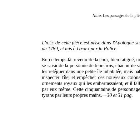
Nota.
Les passages de la piè
L'idée
de cette pièce est prise dans l'Apologue su
de 1789, et mis à l'
index
par la Police.
En ce temps-là: revenu de la cour, bien fatigué, un
se saisir de la personne de leurs rois, chacun de
les reléguer dans une petite île inhabitée, mais ha
inspecter l'île, et empêcher ces nouveaux colon
ornements royaux qui les embarrassaient; et il fallu
par eux-même. Cette cinquantaine de personnages n
tyrans par leurs propres mains,—
30 et 31 pag.