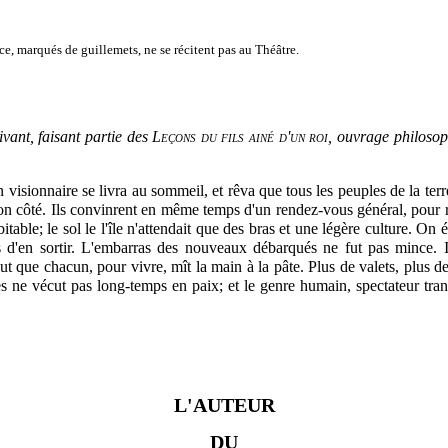
ce, marqués de guillemets, ne se récitent pas au Théâtre.
ivant, faisant partie des
Leçons du fils ainé d'un roi
, ouvrage philoso
 visionnaire se livra au sommeil, et rêva que tous les peuples de la ter
 son côté. Ils convinrent en même temps d'un rendez-vous général, pour 
bitable; le sol le l'île n'attendait que des bras et une légère culture. O
s d'en sortir. L'embarras des nouveaux débarqués ne fut pas mince. 
t que chacun, pour vivre, mît la main à la pâte. Plus de valets, plus de c
e vécut pas long-temps en paix; et le genre humain, spectateur tranqui
L'AUTEUR
DU