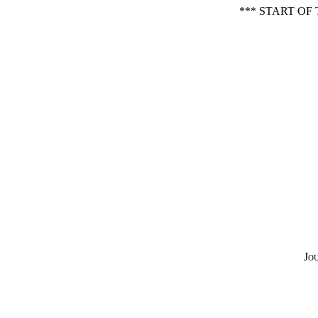
*** START OF
Jo