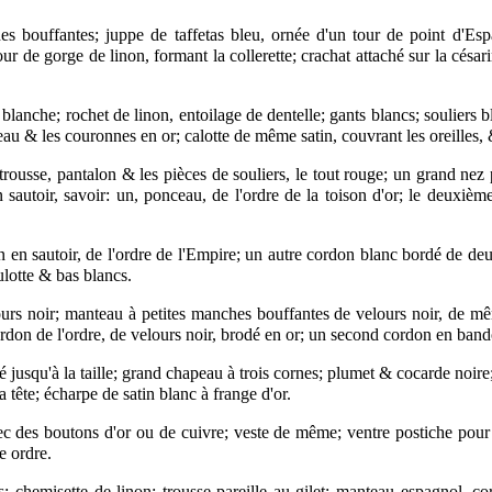
ouffantes; juppe de taffetas bleu, ornée d'un tour de point d'Espag
our de gorge de linon, formant la collerette; crachat attaché sur la cés
 blanche; rochet de linon, entoilage de dentelle; gants blancs; souliers 
nceau & les couronnes en or; calotte de même satin, couvrant les oreilles
trousse, pantalon & les pièces de souliers, le tout rouge; un grand nez 
n sautoir, savoir: un, ponceau, de l'ordre de la toison d'or; le deuxièm
 sautoir, de l'ordre de l'Empire; un autre cordon blanc bordé de deu
ulotte & bas blancs.
rs noir; manteau à petites manches bouffantes de velours noir, de mê
cordon de l'ordre, de velours noir, brodé en or; un second cordon en ban
jusqu'à la taille; grand chapeau à trois cornes; plumet & cocarde noire
a tête; écharpe de satin blanc à frange d'or.
 des boutons d'or ou de cuivre; veste de même; ventre postiche pour le g
e ordre.
; chemisette de linon; trousse pareille au gilet; manteau espagnol, 