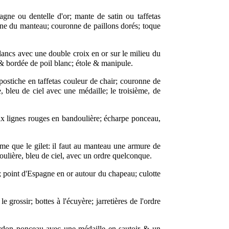
ne ou dentelle d'or; mante de satin ou taffetas
arine du manteau; couronne de paillons dorés; toque
blancs avec une double croix en or sur le milieu du
, & bordée de poil blanc; étole & manipule.
postiche en taffetas couleur de chair; couronne de
e, bleu de ciel avec une médaille; le troisième, de
x lignes rouges en bandoulière; écharpe ponceau,
me que le gilet: il faut au manteau une armure de
doulière, bleu de ciel, avec un ordre quelconque.
; point d'Espagne en or autour du chapeau; culotte
rossir; bottes à l'écuyère; jarretières de l'ordre
cordon ponceau avec une médaille en sautoir & un