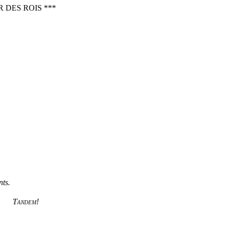
 DES ROIS ***
nts.
Tandem!