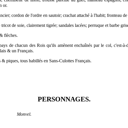
n or.
cier; cordon de l'ordre en sautoir; crachat attaché à l'habit; fronteau 
 tricot de soie, clairement tigrée; sandales lacées; perruque et barbe gris
 flèches.
e chacun des Rois qu'ils amènent enchaînés par le col, c'est-à-di
lais & un Français.
 & piques, tous habillés en Sans-Culottes Français.
PERSONNAGES.
Monvel.
.