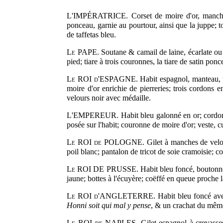
L'IMPÉRATRICE. Corset de moire d'or, manches b
ponceau, garnie au pourtour, ainsi que la juppe; t
de taffetas bleu.
Le PAPE
. Soutane & camail de laine, écarlate ou
pied; tiare à trois couronnes, la tiare de satin po
Le ROI d'ESPAGNE
. Habit espagnol, manteau, 
moire d'or enrichie de pierreries; trois cordons e
velours noir avec médaille.
L'EMPEREUR. Habit bleu galonné en or; cordon en
posée sur l'habit; couronne de moire d'or; veste, c
Le ROI de POLOGNE.
Gilet à manches de velou
poil blanc; pantalon de tricot de soie cramoisie; 
Le ROI DE PRUSSE.
Habit bleu foncé, boutonné 
jaune; bottes à l'écuyère; coëffé en queue proche l
Le ROI d'ANGLETERRE.
Habit bleu foncé avec
Honni soit qui mal y pense
, & un crachat du mêm
Le ROI de NAPLES.
Gilet espagnol à crevasses