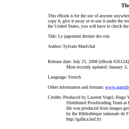
The
This eBook is for the use of anyone anywhere
copy it, give it away or re-use it under the 
the United States, you will have to check th
Title
: Le jugement dernier des rois
Author
: Sylvain Maréchal
Release date
: July 25, 2008 [eBook #26124]
Most recently updated: January 3,
Language
: French
Other information and formats
:
www.gutenbe
Credits
: Produced by Laurent Vogel, Hugo V
Distributed Proofreading Team at 
file was produced from images ge
by the Bibliothèque nationale de F
http://gallica.bnf.fr)