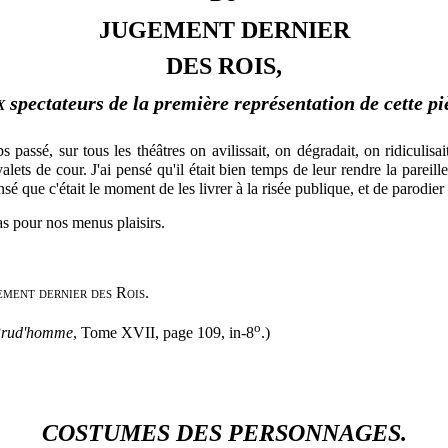
JUGEMENT DERNIER
DES ROIS,
x
spectateurs de la première représentation de cette pi
assé, sur tous les théâtres on avilissait, on dégradait, on ridiculisai
 valets de cour. J'ai pensé qu'il était bien temps de leur rendre la pareil
pensé que c'était le moment de les livrer à la risée publique, et de parod
bas pour nos menus plaisirs.
ement dernier des Rois
.
o
e Prud'homme
, Tome XVII, page 109, in-8
.)
COSTUMES DES PERSONNAGES.