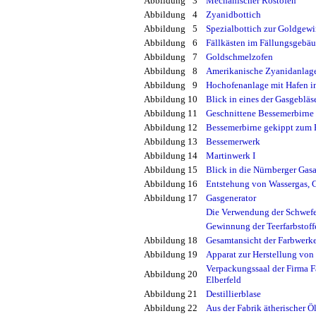
Abbildung
3
Mechanischer Röstofen
Abbildung
4
Zyanidbottich
Abbildung
5
Spezialbottich zur Goldgew
Abbildung
6
Fällkästen im Fällungsgebä
Abbildung
7
Goldschmelzofen
Abbildung
8
Amerikanische Zyanidanlag
Abbildung
9
Hochofenanlage mit Hafen i
Abbildung 10
Blick in eines der Gasgebläs
Abbildung 11
Geschnittene Bessemerbirne
Abbildung 12
Bessemerbirne gekippt zum 
Abbildung 13
Bessemerwerk
Abbildung 14
Martinwerk I
Abbildung 15
Blick in die Nürnberger Gasa
Abbildung 16
Entstehung von Wassergas, 
Abbildung 17
Gasgenerator
Die Verwendung der Schwefel
Gewinnung der Teerfarbstoff
Abbildung 18
Gesamtansicht der Farbwerke
Abbildung 19
Apparat zur Herstellung vo
Verpackungssaal der Firma F
Abbildung 20
Elberfeld
Abbildung 21
Destillierblase
Abbildung 22
Aus der Fabrik ätherischer 