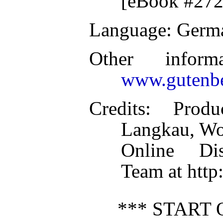
[eBook #272
Language
: Germ
Other inform
www.gutenbe
Credits
: Prod
Langkau, Wo
Online Dis
Team at http
*** START 