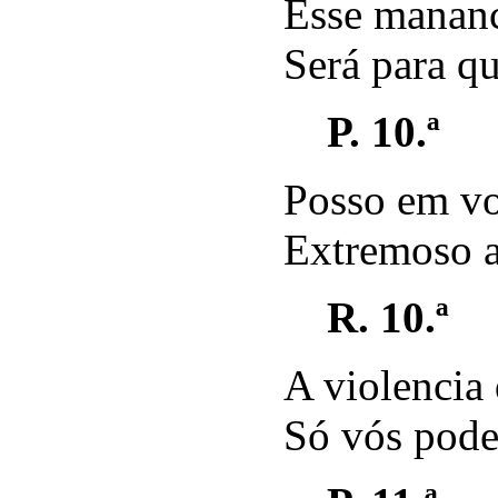
Esse mananc
Será para q
P. 10.ª
Posso em vo
Extremoso a
R. 10.ª
A violencia
Só vós poder