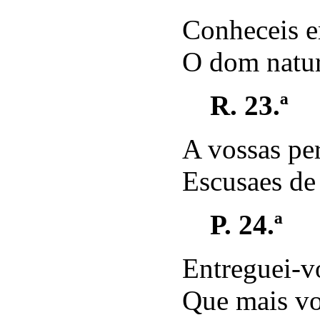
Conheceis 
O dom natur
R. 23.ª
A vossas pe
Escusaes de
P. 24.ª
Entreguei-v
Que mais vos