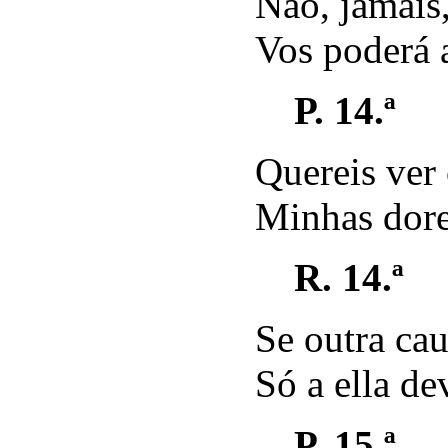
Não, jámais,
Vos poderá a
P. 14.ª
Quereis ver
Minhas dor
R. 14.ª
Se outra cau
Só a ella de
P. 15.ª