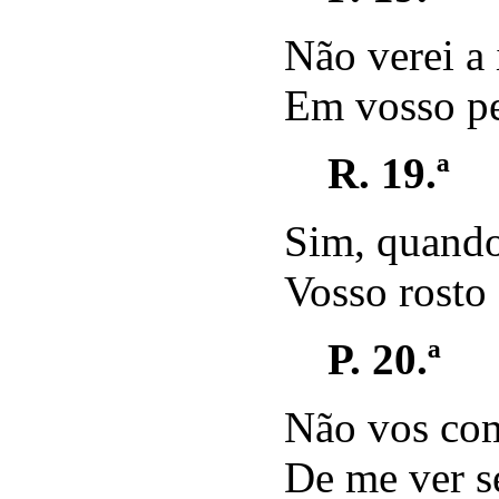
Não verei a 
Em vosso pe
R. 19.ª
Sim, quando
Vosso rosto 
P. 20.ª
Não vos com
De me ver s