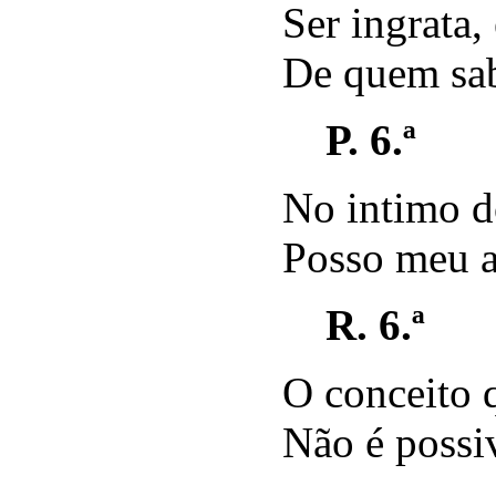
Ser ingrata,
De quem sab
P. 6.ª
No intimo d
Posso meu a
R. 6.ª
O conceito 
Não é possiv