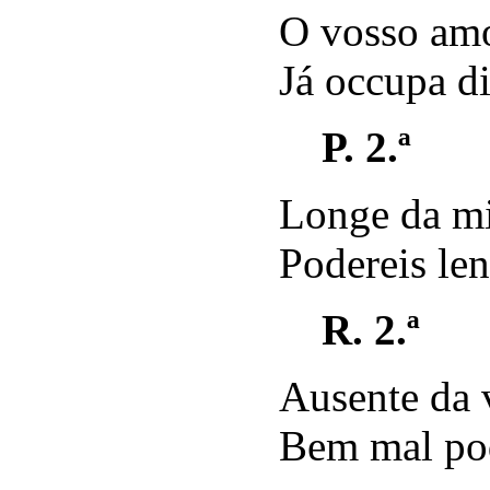
O vosso amo
Já occupa di
P. 2.ª
Longe da mi
Podereis len
R. 2.ª
Ausente da 
Bem mal pod