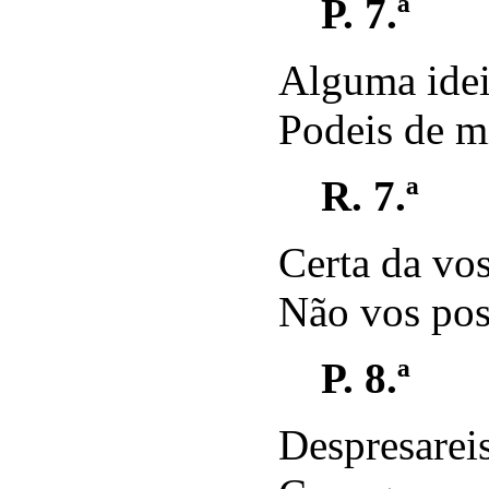
P. 7.ª
Alguma idei
Podeis de m
R. 7.ª
Certa da vos
Não vos pos
P. 8.ª
Despresareis