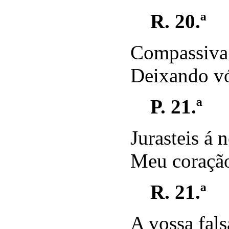
R. 20.ª
Compassiva 
Deixando vó
P. 21.ª
Jurasteis á 
Meu coração
R. 21.ª
A vossa fals