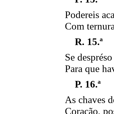
Podereis ac
Com ternur
R. 15.ª
Se despréso
Para que ha
P. 16.ª
As chaves d
Coração, po