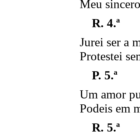
Meu sincero
R. 4.ª
Jurei ser a 
Protestei se
P. 5.ª
Um amor pur
Podeis em m
R. 5.ª