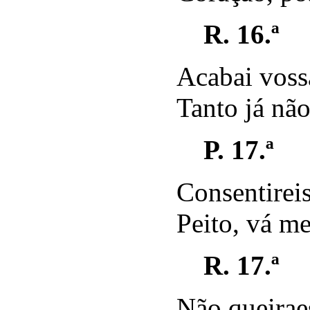
R. 16.ª
Acabai voss
Tanto já não
P. 17.ª
Consentirei
Peito, vá m
R. 17.ª
Não queirae