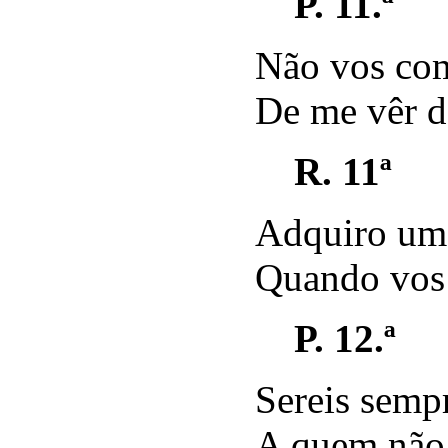
P. 11.ª
Não vos com
De me vêr d
R. 11ª
Adquiro um
Quando vos 
P. 12.ª
Sereis sempr
A quem não 