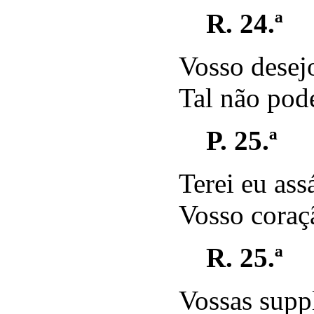
R. 24.ª
Vosso desej
Tal não pode
P. 25.ª
Terei eu ass
Vosso coraç
R. 25.ª
Vossas suppl