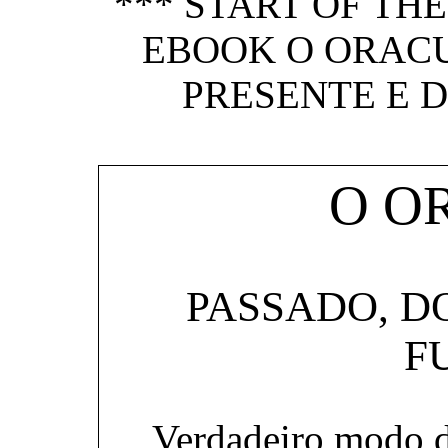
*** START OF TH
EBOOK O ORACU
PRESENTE E D
O O
PASSADO, D
F
Verdadeiro modo d