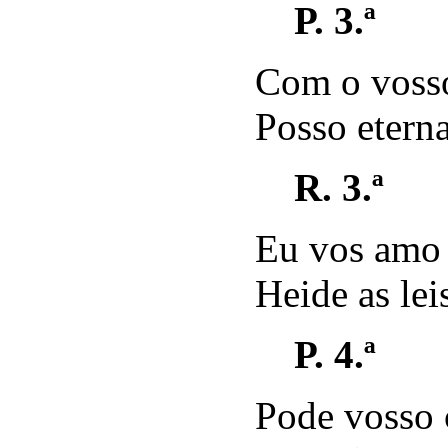
P. 3.ª
Com o voss
Posso etern
R. 3.ª
Eu vos amo 
Heide as lei
P. 4.ª
Pode vosso 