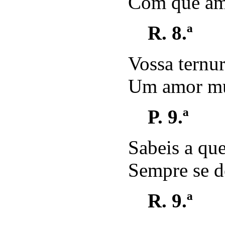
Com que amo
R. 8.ª
Vossa ternur
Um amor mui
P. 9.ª
Sabeis a qu
Sempre se d
R. 9.ª