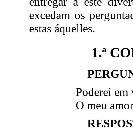
entregar a este dive
excedam os perguntad
estas áquelles.
1.ª C
PERGUN
Poderei em 
O meu amor 
RESPOST