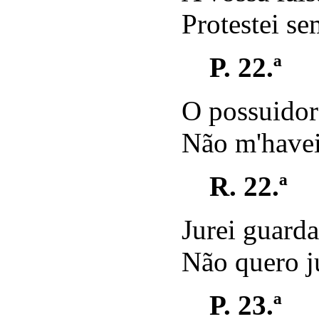
Protestei se
P. 22.ª
O possuidor
Não m'havei
R. 22.ª
Jurei guarda
Não quero j
P. 23.ª