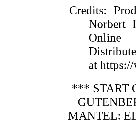
Credits
: Pro
Norbert 
Online
Distribut
at https:
*** START 
GUTENBE
MANTEL: EI