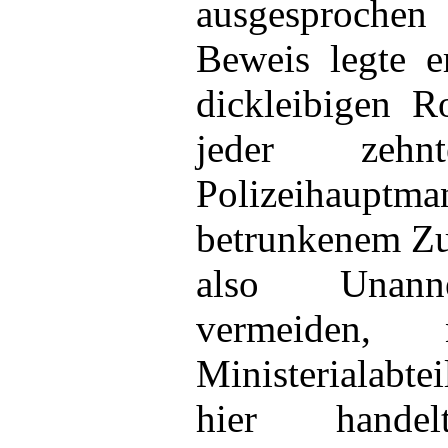
ausgesproche
Beweis legte e
dickleibigen R
jeder zeh
Polizeihaup
betrunkenem Zu
also Unanne
vermeiden,
Ministerialabte
hier hand