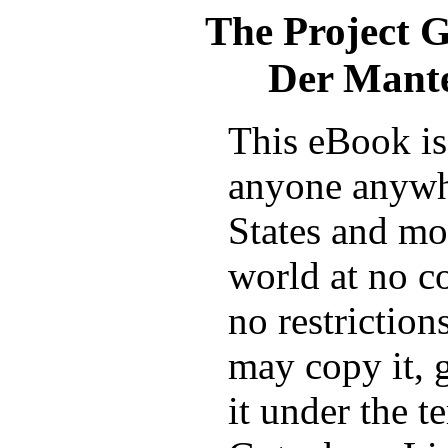
The Project 
Der Mante
This eBook is 
anyone anywh
States and mos
world at no c
no restrictio
may copy it, g
it under the t