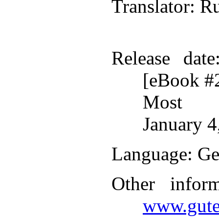
Translator
: R
Release date
[eBook #
Most r
January 4
Language
: G
Other infor
www.gute