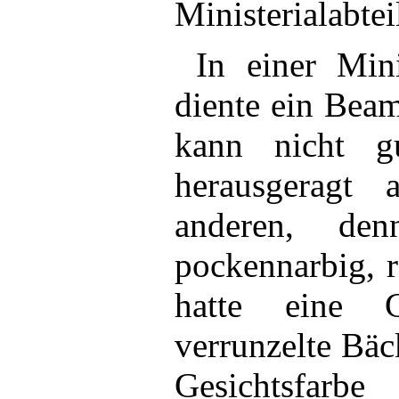
Ministerialabte
In einer Mini
diente ein Beam
kann nicht g
herausgeragt
anderen, de
pockennarbig, r
hatte eine G
verrunzelte Bäc
Gesichtsfarb