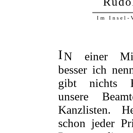
Rudo
Im Insel-
I
N
einer Min
besser ich nenn
gibt nichts E
unsere Beamt
Kanzlisten. H
schon jeder Pr