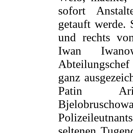
sofort Ansta
getauft werde. 
und rechts von
Iwan Iwanowi
Abteilungsche
ganz ausgezeic
Patin Ar
Bjelobruschow
Polizeileutn
seltenen Tugen