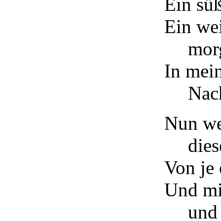
Ein sü
Ein wei
morg
In mei
Nach
Nun we
die
Von je 
Und mi
und