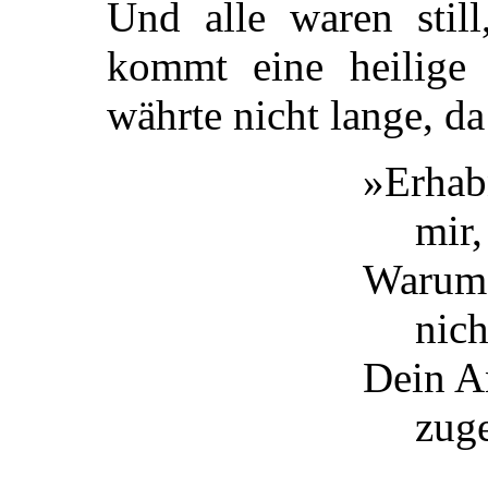
Und alle waren sti
kommt eine heilige 
währte nicht lange, d
»Erhabn
mir,
Warum 
nic
Dein A
zug