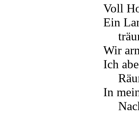
Voll H
Ein La
trä
Wir arm
Ich abe
Räu
In mei
Nach