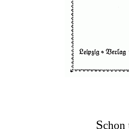
S
chon t