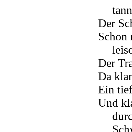
tann
Der Sch
Schon r
leis
Der Tr
Da kla
Ein tie
Und kla
dur
Sch