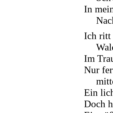
In mei
Nach
Ich rit
Wal
Im Tra
Nur fer
mit
Ein lic
Doch h