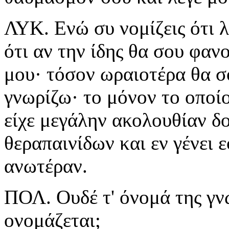
ΛΥΚ. Ενώ συ νομίζεις ότι 
ότι αν την ίδης θα σου φαν
μου· τόσον ωραιοτέρα θα σ
γνωρίζω· το μόνον το οποίο
είχε μεγάλην ακολουθίαν δ
θεραπαινίδων και εν γένει ε
ανωτέραν.
ΠΟΛ. Ουδέ τ' όνομά της γν
ονομάζεται;