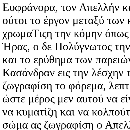
Ευφράνορα, τον Απελλήν κα
ούτοι το έργον μεταξύ των
χρωμαΤιςη την κόμην όπως 
Ήρας, ο δε Πολύγνωτος τη
και το ερύθημα των παρειώ
Κασάνδραν εις την λέσχην 
ζωγραφίση το φόρεμα, λεπτ
ώστε μέρος μεν αυτού να εί
να κυματίζη και να κολπούτ
σώμα ας ζωγραφίση ο Απελλ