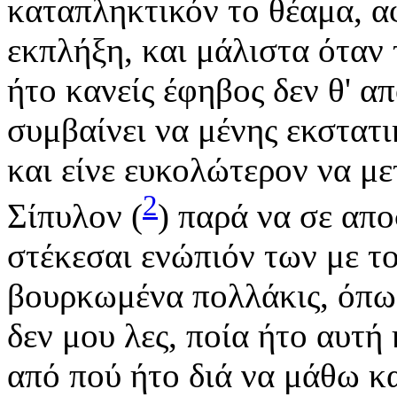
καταπληκτικόν το θέαμα, α
εκπλήξη, και μάλιστα όταν 
ήτο κανείς έφηβος δεν θ' α
συμβαίνει να μένης εκστατ
και είνε ευκολώτερον να μ
2
Σίπυλον (
) παρά να σε απ
στέκεσαι ενώπιόν των με το
βουρκωμένα πολλάκις, όπω
δεν μου λες, ποία ήτο αυτ
από πού ήτο διά να μάθω κα