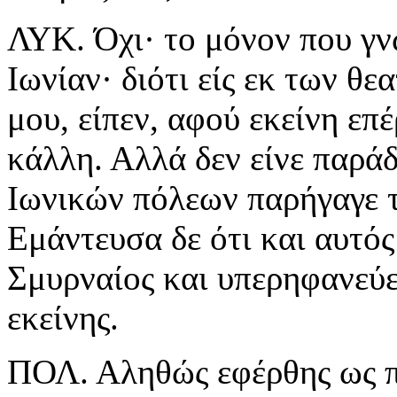
ΛΥΚ. Όχι· το μόνον που γνω
Ιωνίαν· διότι είς εκ των θε
μου, είπεν, αφού εκείνη επ
κάλλη. Αλλά δεν είνε παρά
Ιωνικών πόλεων παρήγαγε 
Εμάντευσα δε ότι και αυτός
Σμυρναίος και υπερηφανεύε
εκείνης.
ΠΟΛ. Αληθώς εφέρθης ως π