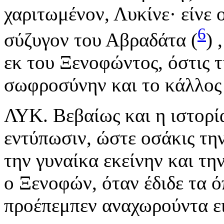
χαριτωμένον, Λυκίνε· είνε
6
σύζυγον του Αβραδάτα (
) 
εκ του Ξενοφώντος, όστις τ
σωφροσύνην και το κάλλος 
ΛΥΚ. Βεβαίως και η ιστορί
εντύπωσιν, ώστε οσάκις τη
την γυναίκα εκείνην και τη
ο Ξενοφών, όταν έδιδε τα ό
προέπεμπεν αναχωρούντα ει