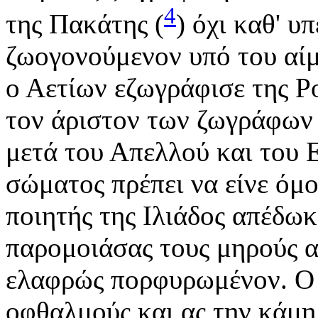
4
της Πακάτης (
) όχι καθ' υ
ζωογονούμενον υπό του αίμα
ο Αετίων εζωγράφισε της Ρ
τον άριστον των ζωγράφων
μετά του Απελλού και του 
σώματος πρέπει να είνε όμο
ποιητής της Ιλιάδος απέδωκ
παρομοιάσας τους μηρούς 
ελαφρώς πορφυρωμένον. Ο ί
οφθαλμούς και ας την κάμη