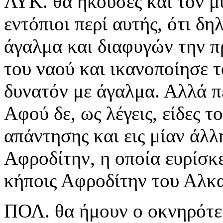
ΛΥΚ. θα ήκουσες και τον μύ
εντόπιοι περί αυτής, ότι δ
άγαλμα και διαφυγών την π
του ναού και ικανοποίησε τ
δυνατόν με άγαλμα. Αλλά πε
Αφού δε, ως λέγεις, είδες 
απάντησης και εις μίαν άλλη
Αφροδίτην, η οποία ευρίσκε
κήποις Αφροδίτην του Αλκ
ΠΟΛ. θα ήμουν ο οκνηρότε