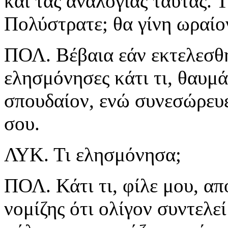
και τας αναλογίας ταύτας. 
Πολύστρατε; θα γίνη ωραίο
ΠΟΛ. Βέβαια εάν εκτελεσθή,
ελησμόνησες κάτι τι, θαυμ
σπουδαίον, ενώ συνεσώρευες
σου.
ΛΥΚ. Τι ελησμόνησα;
ΠΟΛ. Κάτι τι, φίλε μου, απ
νομίζης ότι ολίγον συντελε