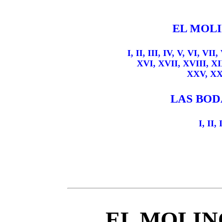
EL MOLI
I,
II,
III,
IV,
V,
VI,
VII,
XVI,
XVII,
XVIII,
XI
XXV,
XX
LAS BOD
I,
II,
EL MOLIN