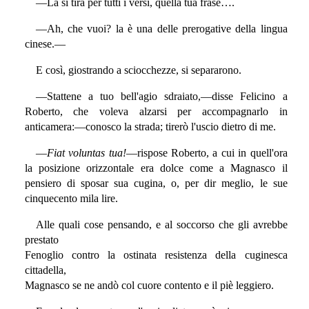
—La si tira per tutti i versi, quella tua frase….
—Ah, che vuoi? la è una delle prerogative della lingua
cinese.—
E così, giostrando a sciocchezze, si separarono.
—Stattene a tuo bell'agio sdraiato,—disse Felicino a
Roberto, che voleva alzarsi per accompagnarlo in
anticamera:—conosco la strada; tirerò l'uscio dietro di me.
—
Fiat voluntas tua!
—rispose Roberto, a cui in quell'ora
la posizione orizzontale era dolce come a Magnasco il
pensiero di sposar sua cugina, o, per dir meglio, le sue
cinquecento mila lire.
Alle quali cose pensando, e al soccorso che gli avrebbe
prestato
Fenoglio contro la ostinata resistenza della cuginesca
cittadella,
Magnasco se ne andò col cuore contento e il piè leggiero.