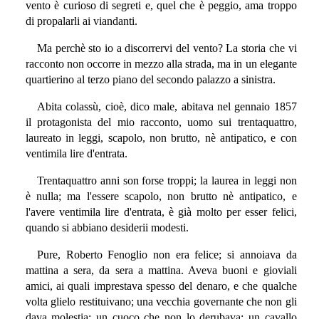
vento è curioso di segreti e, quel che è peggio, ama troppo
di propalarli ai viandanti.
Ma perchè sto io a discorrervi del vento? La storia che vi
racconto non occorre in mezzo alla strada, ma in un elegante
quartierino al terzo piano del secondo palazzo a sinistra.
Abita colassù, cioè, dico male, abitava nel gennaio 1857
il protagonista del mio racconto, uomo sui trentaquattro,
laureato in leggi, scapolo, non brutto, nè antipatico, e con
ventimila lire d'entrata.
Trentaquattro anni son forse troppi; la laurea in leggi non
è nulla; ma l'essere scapolo, non brutto nè antipatico, e
l'avere ventimila lire d'entrata, è già molto per esser felici,
quando si abbiano desiderii modesti.
Pure, Roberto Fenoglio non era felice; si annoiava da
mattina a sera, da sera a mattina. Aveva buoni e gioviali
amici, ai quali imprestava spesso del denaro, e che qualche
volta glielo restituivano; una vecchia governante che non gli
dava molestia; un cuoco che non lo derubava; un cavallo