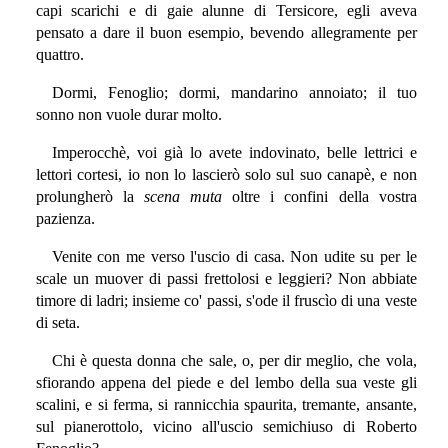
capi scarichi e di gaie alunne di Tersicore, egli aveva
pensato a dare il buon esempio, bevendo allegramente per
quattro.
Dormi, Fenoglio; dormi, mandarino annoiato; il tuo
sonno non vuole durar molto.
Imperocchè, voi già lo avete indovinato, belle lettrici e
lettori cortesi, io non lo lascierò solo sul suo canapè, e non
prolungherò la
scena muta
oltre i confini della vostra
pazienza.
Venite con me verso l'uscio di casa. Non udite su per le
scale un muover di passi frettolosi e leggieri? Non abbiate
timore di ladri; insieme co' passi, s'ode il fruscìo di una veste
di seta.
Chi è questa donna che sale, o, per dir meglio, che vola,
sfiorando appena del piede e del lembo della sua veste gli
scalini, e si ferma, si rannicchia spaurita, tremante, ansante,
sul pianerottolo, vicino all'uscio semichiuso di Roberto