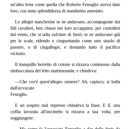
un'altra festa come quella che Roberto Fenoglio aveva dato
loro, con tanta splendidezza di mandarino annoiato.
Le allegre mascherine se ne andavano, accompagnate dai
fidi cavalieri, ben chiuse nei loro accappatoi, per custodirsi
dal vento, che si udia zufolare di fuori; se ne andavano giù
per le scale, ridendo e cinguettando come uno stuolo di
passere, o di cingallegre, e destando tutto il pacifico
vicinato.
Il tranquillo berretto di cotone si rizzava commosso dalla
rimboccatura del letto matrimoniale, e chiedeva:
—Che cos'è quest'allegro rumore? Ah, capisco; si balla
dall'avvocato
Fenoglio.
E un sospiro mal represso chiudeva la frase. E lì, una
cuffia lavorata all'uncinetto si rizzava a sua volta, per
soggiungere:
—Ma come fa l'avvocato Fenoglio a dar delle feste da