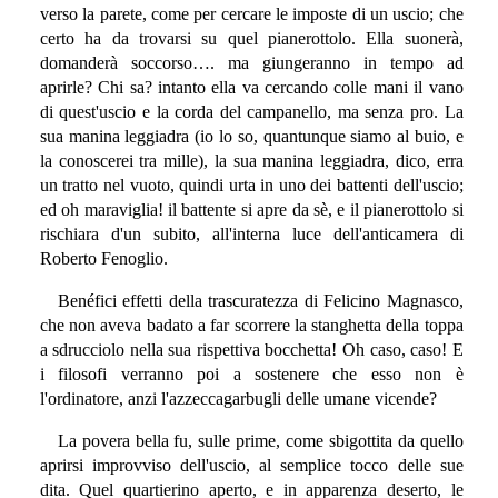
verso la parete, come per cercare le imposte di un uscio; che
certo ha da trovarsi su quel pianerottolo. Ella suonerà,
domanderà soccorso…. ma giungeranno in tempo ad
aprirle? Chi sa? intanto ella va cercando colle mani il vano
di quest'uscio e la corda del campanello, ma senza pro. La
sua manina leggiadra (io lo so, quantunque siamo al buio, e
la conoscerei tra mille), la sua manina leggiadra, dico, erra
un tratto nel vuoto, quindi urta in uno dei battenti dell'uscio;
ed oh maraviglia! il battente si apre da sè, e il pianerottolo si
rischiara d'un subito, all'interna luce dell'anticamera di
Roberto Fenoglio.
Benéfici effetti della trascuratezza di Felicino Magnasco,
che non aveva badato a far scorrere la stanghetta della toppa
a sdrucciolo nella sua rispettiva bocchetta! Oh caso, caso! E
i filosofi verranno poi a sostenere che esso non è
l'ordinatore, anzi l'azzeccagarbugli delle umane vicende?
La povera bella fu, sulle prime, come sbigottita da quello
aprirsi improvviso dell'uscio, al semplice tocco delle sue
dita. Quel quartierino aperto, e in apparenza deserto, le