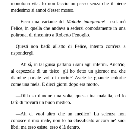
monotona vita. Io non faccio un passo senza che il piede
medesimo si annoi d'esser mosso.
—Ecco una variante del
Malade imaginaire
!—esclamò
Felice, in quella che andava a sedersi comodamente in una
poltrona, di rincontro a Roberto Fenoglio.
Questi non badò all'atto di Felice, intento com'era a
rispondergli.
—Ah sì, in tal guisa parlano i sani agli infermi. Anch'io,
al capezzale di un tisico, gli ho detto un giorno: ma che
diamine parlate voi di morire? Avete le guancie colorite
come una mela. E dieci giorni dopo era morto.
—Dilla su dunque una volta, questa tua malattia, ed io
farò di trovarti un buon medico.
—Ah ci vuol altro che un medico! La scienza non
conosce il mio male, non lo ha classificato ancora ne' suoi
libri; ma esso esiste, esso è là dentro.