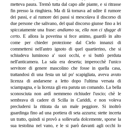
metteva paura. Tremò tutta dal capo alle piante, e si ritrasse
fin presso la ringhiera. Ma di là tornava ad udire il rumore
dei passi, e al rumore dei passi si mescolava il discorso di
due persone che salivano, del qual discorso giunse fino a lei
spiccatamente una frase:
andiamo su, ella non ci sfugge di
certo
. E allora la poverina si fece animo, guardò in alto
come per chieder protezione dal Cielo innanzi di
commettersi nell'antro ignoto di quel quartierino, che si
schiudeva luminoso a' suoi occhi, e si buttò perduta
nell'anticamera. La sala era deserta; imperocchè l'unico
servitore di genere mascolino che fosse in quella casa,
trattandosi di una festa un tal po' scapigliata, aveva avuto
licenza di andarsene a letto dopo l'ultima versata di
sciampagna, e la licenza gli era paruta un comando. La bella
sconosciuta non ardì nemmeno richiuder l'uscio; chè le
sembrava di cadere di Scilla in Cariddi, e non voleva
precludersi la ritirata da un male peggiore. Si inoltrò
guardinga fino ad una portiera di seta azzurra; stette incerta
un tratto, quindi si provò a sollevarla dolcemente, sporse la
sua testolina nel vano, e le si parò davanti agli occhi lo