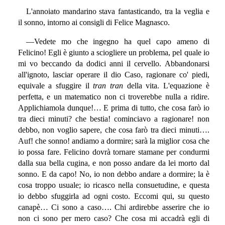
L'annoiato mandarino stava fantasticando, tra la veglia e
il sonno, intorno ai consigli di Felice Magnasco.
—Vedete mo che ingegno ha quel capo ameno di
Felicino! Egli è giunto a sciogliere un problema, pel quale io
mi vo beccando da dodici anni il cervello. Abbandonarsi
all'ignoto, lasciar operare il dio Caso, ragionare co' piedi,
equivale a sfuggire il
tran tran
della vita. L'equazione è
perfetta, e un matematico non ci troverebbe nulla a ridire.
Applichiamola dunque!… E prima di tutto, che cosa farò io
tra dieci minuti? che bestia! cominciavo a ragionare! non
debbo, non voglio sapere, che cosa farò tra dieci minuti….
Auf! che sonno! andiamo a dormire; sarà la miglior cosa che
io possa fare. Felicino dovrà tornare stamane per condurmi
dalla sua bella cugina, e non posso andare da lei morto dal
sonno. E da capo! No, io non debbo andare a dormire; la è
cosa troppo usuale; io ricasco nella consuetudine, e questa
io debbo sfuggirla ad ogni costo. Eccomi qui, su questo
canapè… Ci sono a caso…. Chi ardirebbe asserire che io
non ci sono per mero caso? Che cosa mi accadrà egli di