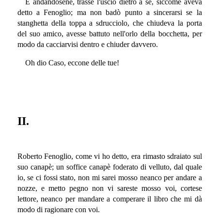
E andandosene, trasse l'uscio dietro a sè, siccome aveva
detto a Fenoglio; ma non badò punto a sincerarsi se la
stanghetta della toppa a sdrucciolo, che chiudeva la porta
del suo amico, avesse battuto nell'orlo della bocchetta, per
modo da cacciarvisi dentro e chiuder davvero.
Oh dio Caso, eccone delle tue!
II.
Roberto Fenoglio, come vi ho detto, era rimasto sdraiato sul
suo canapè; un soffice canapè foderato di velluto, dal quale
io, se ci fossi stato, non mi sarei mosso neanco per andare a
nozze, e metto pegno non vi sareste mosso voi, cortese
lettore, neanco per mandare a comperare il libro che mi dà
modo di ragionare con voi.