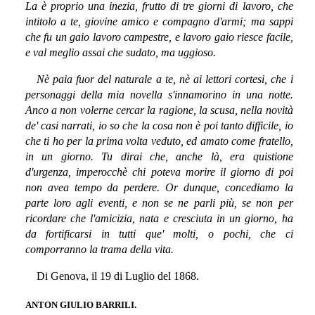
La è proprio una inezia, frutto di tre giorni di lavoro, che
intitolo a te, giovine amico e compagno d'armi; ma sappi
che fu un gaio lavoro campestre, e lavoro gaio riesce facile,
e val meglio assai che sudato, ma uggioso.
Nè paia fuor del naturale a te, nè ai lettori cortesi, che i
personaggi della mia novella s'innamorino in una notte.
Anco a non volerne cercar la ragione, la scusa, nella novità
de' casi narrati, io so che la cosa non è poi tanto difficile, io
che ti ho per la prima volta veduto, ed amato come fratello,
in un giorno. Tu dirai che, anche là, era quistione
d'urgenza, imperocchè chi poteva morire il giorno di poi
non avea tempo da perdere. Or dunque, concediamo la
parte loro agli eventi, e non se ne parli più, se non per
ricordare che l'amicizia, nata e cresciuta in un giorno, ha
da fortificarsi in tutti que' molti, o pochi, che ci
comporranno la trama della vita.
Di Genova, il 19 di Luglio del 1868.
ANTON GIULIO BARRILI.