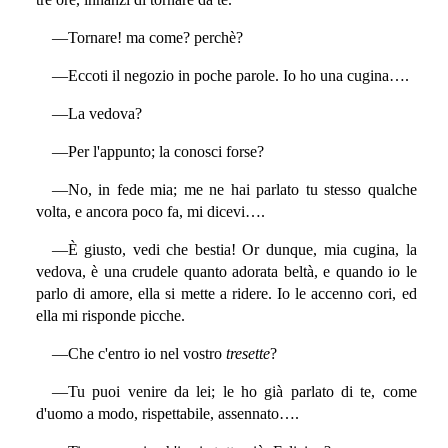
—Tornare! ma come? perchè?
—Eccoti il negozio in poche parole. Io ho una cugina….
—La vedova?
—Per l'appunto; la conosci forse?
—No, in fede mia; me ne hai parlato tu stesso qualche
volta, e ancora poco fa, mi dicevi….
—È giusto, vedi che bestia! Or dunque, mia cugina, la
vedova, è una crudele quanto adorata beltà, e quando io le
parlo di amore, ella si mette a ridere. Io le accenno cori, ed
ella mi risponde picche.
—Che c'entro io nel vostro
tresette
?
—Tu puoi venire da lei; le ho già parlato di te, come
d'uomo a modo, rispettabile, assennato….