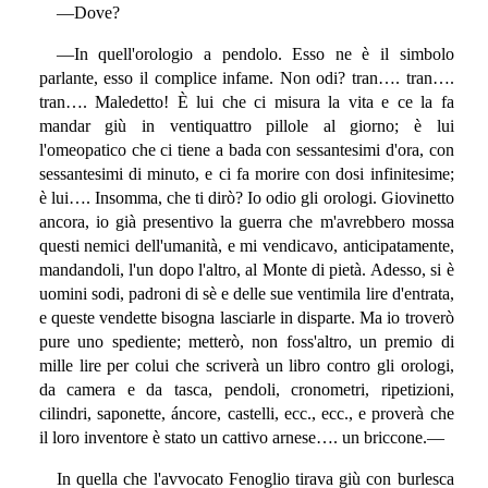
—Dove?
—In quell'orologio a pendolo. Esso ne è il simbolo
parlante, esso il complice infame. Non odi? tran…. tran….
tran…. Maledetto! È lui che ci misura la vita e ce la fa
mandar giù in ventiquattro pillole al giorno; è lui
l'omeopatico che ci tiene a bada con sessantesimi d'ora, con
sessantesimi di minuto, e ci fa morire con dosi infinitesime;
è lui…. Insomma, che ti dirò? Io odio gli orologi. Giovinetto
ancora, io già presentivo la guerra che m'avrebbero mossa
questi nemici dell'umanità, e mi vendicavo, anticipatamente,
mandandoli, l'un dopo l'altro, al Monte di pietà. Adesso, si è
uomini sodi, padroni di sè e delle sue ventimila lire d'entrata,
e queste vendette bisogna lasciarle in disparte. Ma io troverò
pure uno spediente; metterò, non foss'altro, un premio di
mille lire per colui che scriverà un libro contro gli orologi,
da camera e da tasca, pendoli, cronometri, ripetizioni,
cilindri, saponette, áncore, castelli, ecc., ecc., e proverà che
il loro inventore è stato un cattivo arnese…. un briccone.—
In quella che l'avvocato Fenoglio tirava giù con burlesca