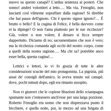
nuovo su questo canapè? L'ardua sentenza ai posteri. Che
sonno! andrei volontieri a letto…. Ma via, Fenoglio, non
lasciarti così vilmente sopraffare dalla ragione! Si direbbe
che hai paura dell'ignoto. Chi è questo signor ignoto?… È
brutto o bello? E la cugina di Felice, è bella davvero come
ei la dipinge? O non l'ama piuttosto per le sue ricchezze?
Già, volere o non volere, il denaro si ficca sempre
dappertutto. Diciamo di no; sacramentiamo che non è vero;
ma la ricchezza comanda agli occhi del nostro corpo, come
a quelli della nostra ragione…. Ma chi sa? potrebbe anco
esser bella, questa cugina!…
Lettrici e lettori, io vi fo grazia di tutte le altre
considerazioni scucite del mio protagonista. La pigrizia, più
assai de' consigli dell'amico, lo aveva tenuto sul canapè,
dove, pochi minuti dopo, egli era rimasto assopito.
Non vi giurerei che le copiose libazioni dello sciampagna
spumante non c'entrassero anch'esse per una larga porzione.
Roberto Fenoglio era uomo che non disprezzava punto il
bicchiere, e quella notte, poi, in mezzo ad una brigata di