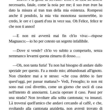
necessario, fatale, come la noia per me; il suo
tran tran
ha
dato la misura al tran tran della mia esistenza. Rompessi
anche il pendolo, la mia vita monotona suonerebbe, io
credo, le ore e i quarti d'ora in vece sua. Oh Felice, felice te
che non ti annoi!
—E non mi avverrà mai fin ch'io viva:—rispose
Magnasco;—io ho per cotesto un segreto infallibile.
—Dove si vende? ch'io vo subito a comperarlo, senza
nemmanco levarmi questa zimarra di dosso….
—Oh, non tanta furia! Tu non hai bisogno di andare dallo
speziale per questo. Fa a modo mio; abbandonati all'ignoto.
Non chiedere mai a te stesso: «che cosa debbo io fare
quest'oggi, per passar mattana?» Vedi, Fenoglio; io non mi
sono mai così divertito, come un giorno che uscii di casa
nell'intento di annoiarmi. Lascia operare il caso. Passi per
una strada? Non isvoltare alla solita cantonata; va innanzi.
Là troverai quell'amico che andavi cercando al caffè, e che,
svoltando alla cantonata anzidetta, non avresti trovato di