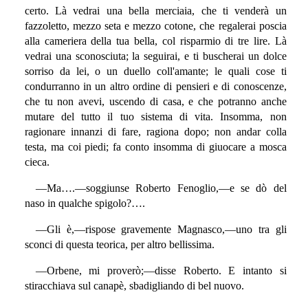
certo. Là vedrai una bella merciaia, che ti venderà un
fazzoletto, mezzo seta e mezzo cotone, che regalerai poscia
alla cameriera della tua bella, col risparmio di tre lire. Là
vedrai una sconosciuta; la seguirai, e ti buscherai un dolce
sorriso da lei, o un duello coll'amante; le quali cose ti
condurranno in un altro ordine di pensieri e di conoscenze,
che tu non avevi, uscendo di casa, e che potranno anche
mutare del tutto il tuo sistema di vita. Insomma, non
ragionare innanzi di fare, ragiona dopo; non andar colla
testa, ma coi piedi; fa conto insomma di giuocare a mosca
cieca.
—Ma….—soggiunse Roberto Fenoglio,—e se dò del
naso in qualche spigolo?….
—Gli è,—rispose gravemente Magnasco,—uno tra gli
sconci di questa teorica, per altro bellissima.
—Orbene, mi proverò;—disse Roberto. E intanto si
stiracchiava sul canapè, sbadigliando di bel nuovo.