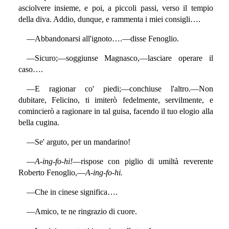
asciolvere insieme, e poi, a piccoli passi, verso il tempio
della diva. Addio, dunque, e rammenta i miei consigli….
—Abbandonarsi all'ignoto….—disse Fenoglio.
—Sicuro;—soggiunse Magnasco,—lasciare operare il
caso….
—E ragionar co' piedi;—conchiuse l'altro.—Non
dubitare, Felicino, ti imiterò fedelmente, servilmente, e
comincierò a ragionare in tal guisa, facendo il tuo elogio alla
bella cugina.
—Se' arguto, per un mandarino!
—
A-ing-fo-hi!
—rispose con piglio di umiltà reverente
Roberto Fenoglio,—
A-ing-fo-hi.
—Che in cinese significa….
—Amico, te ne ringrazio di cuore.