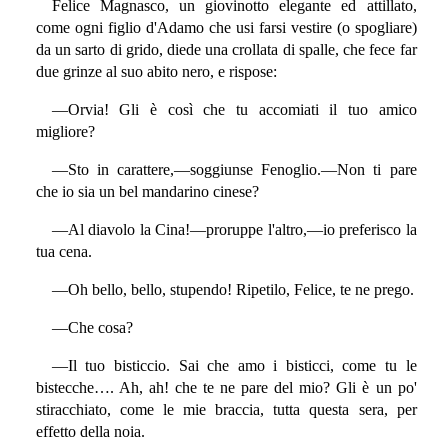
Felice Magnasco, un giovinotto elegante ed attillato,
come ogni figlio d'Adamo che usi farsi vestire (o spogliare)
da un sarto di grido, diede una crollata di spalle, che fece far
due grinze al suo abito nero, e rispose:
—Orvia! Gli è così che tu accomiati il tuo amico
migliore?
—Sto in carattere,—soggiunse Fenoglio.—Non ti pare
che io sia un bel mandarino cinese?
—Al diavolo la Cina!—proruppe l'altro,—io preferisco la
tua cena.
—Oh bello, bello, stupendo! Ripetilo, Felice, te ne prego.
—Che cosa?
—Il tuo bisticcio. Sai che amo i bisticci, come tu le
bistecche…. Ah, ah! che te ne pare del mio? Gli è un po'
stiracchiato, come le mie braccia, tutta questa sera, per
effetto della noia.