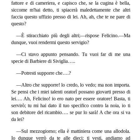
fattore e di cameriera, e capisco che, se la cugina è bella,
siccome m'hai detto, ti spiacerà maledettamente che altri
faccia questo uffizio presso di lei. Ah, ah, che te ne pare di
questo?
—È stiracchiato più degli altri;—rispose Felicino.—Ma
dunque, vuoi rendermi questo servigio?
—Ci stavo appunto pensando. Tu vuoi far di me una
specie di Barbiere di Siviglia…..
—Potresti supporre che….?
—Altro che supporre! lo credo, lo vedo; ma non importa.
Se pensi che i miei talenti oratorî possano giovarti presso di
lei…. Ah, Felicino! io ero nato per essere oratore! Basta, ti
servirò; tu mi hai dato il tuo specifico contro la noia, io ti
son debitore del ricambio…. se pur lo sarà! A che ora si va
da lei?
—Sul mezzogiorno; ella è mattiniera come una allodola.
Io dunque verrò da te alle dieci: ti vesti, andiamo ad