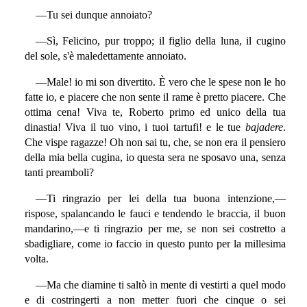
—Tu sei dunque annoiato?
—Sì, Felicino, pur troppo; il figlio della luna, il cugino
del sole, s'è maledettamente annoiato.
—Male! io mi son divertito. È vero che le spese non le ho
fatte io, e piacere che non sente il rame è pretto piacere. Che
ottima cena! Viva te, Roberto primo ed unico della tua
dinastia! Viva il tuo vino, i tuoi tartufi! e le tue
bajadere
.
Che vispe ragazze! Oh non sai tu, che, se non era il pensiero
della mia bella cugina, io questa sera ne sposavo una, senza
tanti preamboli?
—Ti ringrazio per lei della tua buona intenzione,—
rispose, spalancando le fauci e tendendo le braccia, il buon
mandarino,—e ti ringrazio per me, se non sei costretto a
sbadigliare, come io faccio in questo punto per la millesima
volta.
—Ma che diamine ti saltò in mente di vestirti a quel modo
e di costringerti a non metter fuori che cinque o sei