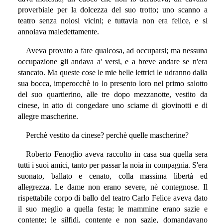
proverbiale per la dolcezza del suo trotto; uno scanno a
teatro senza noiosi vicini; e tuttavia non era felice, e si
annoiava maledettamente.
Aveva provato a fare qualcosa, ad occuparsi; ma nessuna
occupazione gli andava a' versi, e a breve andare se n'era
stancato. Ma queste cose le mie belle lettrici le udranno dalla
sua bocca, imperocchè io lo presento loro nel primo salotto
del suo quartierino, alle tre dopo mezzanotte, vestito da
cinese, in atto di congedare uno sciame di giovinotti e di
allegre mascherine.
Perchè vestito da cinese? perchè quelle mascherine?
Roberto Fenoglio aveva raccolto in casa sua quella sera
tutti i suoi amici, tanto per passar la noia in compagnia. S'era
suonato, ballato e cenato, colla massima libertà ed
allegrezza. Le dame non erano severe, nè contegnose. Il
rispettabile corpo di ballo del teatro Carlo Felice aveva dato
il suo meglio a quella festa; le mammine erano sazie e
contente; le silfidi, contente e non sazie, domandavano