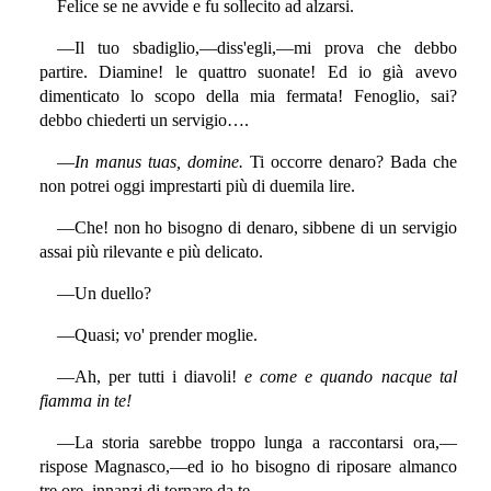
Felice se ne avvide e fu sollecito ad alzarsi.
—Il tuo sbadiglio,—diss'egli,—mi prova che debbo
partire. Diamine! le quattro suonate! Ed io già avevo
dimenticato lo scopo della mia fermata! Fenoglio, sai?
debbo chiederti un servigio….
—
In manus tuas, domine.
Ti occorre denaro? Bada che
non potrei oggi imprestarti più di duemila lire.
—Che! non ho bisogno di denaro, sibbene di un servigio
assai più rilevante e più delicato.
—Un duello?
—Quasi; vo' prender moglie.
—Ah, per tutti i diavoli!
e come e quando nacque tal
fiamma in te!
—La storia sarebbe troppo lunga a raccontarsi ora,—
rispose Magnasco,—ed io ho bisogno di riposare almanco
tre ore, innanzi di tornare da te.