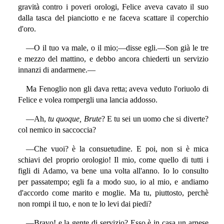
gravità contro i poveri orologi, Felice aveva cavato il suo
dalla tasca del pianciotto e ne faceva scattare il coperchio
d'oro.
—O il tuo va male, o il mio;—disse egli.—Son già le tre
e mezzo del mattino, e debbo ancora chiederti un servizio
innanzi di andarmene.—
Ma Fenoglio non gli dava retta; aveva veduto l'oriuolo di
Felice e volea rompergli una lancia addosso.
—Ah,
tu quoque, Brute
? E tu sei un uomo che si diverte?
col nemico in saccoccia?
—Che vuoi? è la consuetudine. E poi, non si è mica
schiavi del proprio orologio! Il mio, come quello di tutti i
figli di Adamo, va bene una volta all'anno. Io lo consulto
per passatempo; egli fa a modo suo, io al mio, e andiamo
d'accordo come marito e moglie. Ma tu, piuttosto, perchè
non rompi il tuo, e non te lo levi dai piedi?
—Bravo! e la gente di servizio? Esso è in casa un arnese