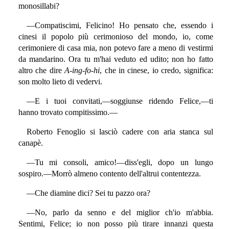
monosillabi?
—Compatiscimi, Felicino! Ho pensato che, essendo i
cinesi il popolo più cerimonioso del mondo, io, come
cerimoniere di casa mia, non potevo fare a meno di vestirmi
da mandarino. Ora tu m'hai veduto ed udito; non ho fatto
altro che dire
A-ing-fo-hi
, che in cinese, io credo, significa:
son molto lieto di vedervi.
—E i tuoi convitati,—soggiunse ridendo Felice,—ti
hanno trovato compitissimo.—
Roberto Fenoglio si lasciò cadere con aria stanca sul
canapè.
—Tu mi consoli, amico!—diss'egli, dopo un lungo
sospiro.—Morrò almeno contento dell'altrui contentezza.
—Che diamine dici? Sei tu pazzo ora?
—No, parlo da senno e del miglior ch'io m'abbia.
Sentimi, Felice; io non posso più tirare innanzi questa