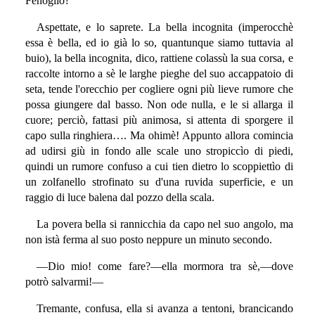
Fenoglio?
Aspettate, e lo saprete. La bella incognita (imperocchè
essa è bella, ed io già lo so, quantunque siamo tuttavia al
buio), la bella incognita, dico, rattiene colassù la sua corsa, e
raccolte intorno a sè le larghe pieghe del suo accappatoio di
seta, tende l'orecchio per cogliere ogni più lieve rumore che
possa giungere dal basso. Non ode nulla, e le si allarga il
cuore; perciò, fattasi più animosa, si attenta di sporgere il
capo sulla ringhiera…. Ma ohimè! Appunto allora comincia
ad udirsi giù in fondo alle scale uno stropiccìo di piedi,
quindi un rumore confuso a cui tien dietro lo scoppiettìo di
un zolfanello strofinato su d'una ruvida superficie, e un
raggio di luce balena dal pozzo della scala.
La povera bella si rannicchia da capo nel suo angolo, ma
non istà ferma al suo posto neppure un minuto secondo.
—Dio mio! come fare?—ella mormora tra sè,—dove
potrò salvarmi!—
Tremante, confusa, ella si avanza a tentoni, brancicando