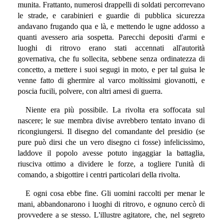
munita. Frattanto, numerosi drappelli di soldati percorrevano
le strade, e carabinieri e guardie di pubblica sicurezza
andavano frugando qua e là, e mettendo le ugne addosso a
quanti avessero aria sospetta. Parecchi depositi d'armi e
luoghi di ritrovo erano stati accennati all'autorità
governativa, che fu sollecita, sebbene senza ordinatezza di
concetto, a mettere i suoi segugi in moto, e per tal guisa le
venne fatto di ghermire al varco moltissimi giovanotti, e
poscia fucili, polvere, con altri arnesi di guerra.
Niente era più possibile. La rivolta era soffocata sul
nascere; le sue membra divise avrebbero tentato invano di
ricongiungersi. Il disegno del comandante del presidio (se
pure può dirsi che un vero disegno ci fosse) infelicissimo,
laddove il popolo avesse potuto ingaggiar la battaglia,
riusciva ottimo a dividere le forze, a togliere l'unità di
comando, a sbigottire i centri particolari della rivolta.
E ogni cosa ebbe fine. Gli uomini raccolti per menar le
mani, abbandonarono i luoghi di ritrovo, e ognuno cercò di
provvedere a se stesso. L'illustre agitatore, che, nel segreto