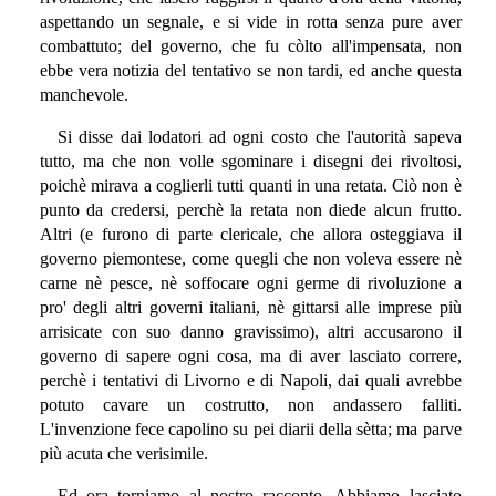
aspettando un segnale, e si vide in rotta senza pure aver
combattuto; del governo, che fu còlto all'impensata, non
ebbe vera notizia del tentativo se non tardi, ed anche questa
manchevole.
Si disse dai lodatori ad ogni costo che l'autorità sapeva
tutto, ma che non volle sgominare i disegni dei rivoltosi,
poichè mirava a coglierli tutti quanti in una retata. Ciò non è
punto da credersi, perchè la retata non diede alcun frutto.
Altri (e furono di parte clericale, che allora osteggiava il
governo piemontese, come quegli che non voleva essere nè
carne nè pesce, nè soffocare ogni germe di rivoluzione a
pro' degli altri governi italiani, nè gittarsi alle imprese più
arrisicate con suo danno gravissimo), altri accusarono il
governo di sapere ogni cosa, ma di aver lasciato correre,
perchè i tentativi di Livorno e di Napoli, dai quali avrebbe
potuto cavare un costrutto, non andassero falliti.
L'invenzione fece capolino su pei diarii della sètta; ma parve
più acuta che verisimile.
Ed ora torniamo al nostro racconto. Abbiamo lasciato