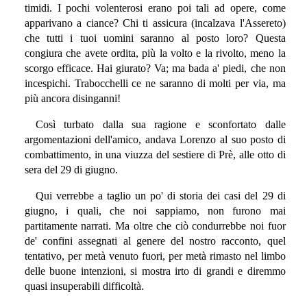
timidi. I pochi volenterosi erano poi tali ad opere, come
apparivano a ciance? Chi ti assicura (incalzava l'Assereto)
che tutti i tuoi uomini saranno al posto loro? Questa
congiura che avete ordita, più la volto e la rivolto, meno la
scorgo efficace. Hai giurato? Va; ma bada a' piedi, che non
incespichi. Trabocchelli ce ne saranno di molti per via, ma
più ancora disinganni!
Così turbato dalla sua ragione e sconfortato dalle
argomentazioni dell'amico, andava Lorenzo al suo posto di
combattimento, in una viuzza del sestiere di Prè, alle otto di
sera del 29 di giugno.
Qui verrebbe a taglio un po' di storia dei casi del 29 di
giugno, i quali, che noi sappiamo, non furono mai
partitamente narrati. Ma oltre che ciò condurrebbe noi fuor
de' confini assegnati al genere del nostro racconto, quel
tentativo, per metà venuto fuori, per metà rimasto nel limbo
delle buone intenzioni, si mostra irto di grandi e diremmo
quasi insuperabili difficoltà.