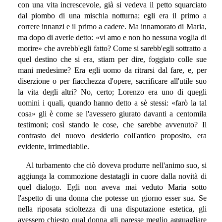
con una vita increscevole, già si vedeva il petto squarciato
dal piombo di una mischia notturna; egli era il primo a
correre innanzi e il primo a cadere. Ma innamorato di Maria,
ma dopo di averle detto: «vi amo e non ho nessuna voglia di
morire» che avrebb'egli fatto? Come si sarebb'egli sottratto a
quel destino che si era, stiam per dire, foggiato colle sue
mani medesime? Era egli uomo da ritrarsi dal fare, e, per
diserzione o per fiacchezza d'opere, sacrificare all'utile suo
la vita degli altri? No, certo; Lorenzo era uno di quegli
uomini i quali, quando hanno detto a sè stessi: «farò la tal
cosa» gli è come se l'avessero giurato davanti a centomila
testimoni; così stando le cose, che sarebbe avvenuto? Il
contrasto del nuovo desiderio coll'antico proposito, era
evidente, irrimediabile.
Al turbamento che ciò doveva produrre nell'animo suo, si
aggiunga la commozione destatagli in cuore dalla novità di
quel dialogo. Egli non aveva mai veduto Maria sotto
l'aspetto di una donna che potesse un giorno esser sua. Se
nella riposata scioltezza di una disputazione estetica, gli
avessero chiesto qual donna gli paresse meglio agguagliare