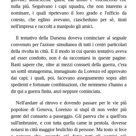
nulla più. Seguivano i capi squadra, che non istaremo a
nominare, i quali ripetevano il loro grado e l'ufficio da
cotesto, che eglino avevano, ciascheduno per sè, tirati
nell'impresa e raccolti a manipolo gli amici.
Il tentativo della Darsena doveva cominciare al segnale
convenuto per l'azione simultanea di tutti i centri particolari
della rivolta in città. E il modo in cui questo tentativo aveva
ad esser condotto, non è da raccontarsi in queste pagine.
Basti sapere che, oltre ai mezzi consueti della guerra, c'era
un sottil stratagemma, immaginato da Lorenzo ed approvato
dai capi; i quali, poi, facevano assegnamento sopra altri
spedienti e fortunate combinazioni, che nemmeno s'hanno a
dir qui a guerra finita, anzi neppure cominciata.
Nell'andare al ritrovo e dovendo passare per le vie più
popolose di Genova, Lorenzo si stupì di non veder più
gente del consueto a passeggio. Gli pareva che a quell'ora
sull'imbrunire, e con tutta quella carne in pentola, dovesse
notarsi in città maggior brulichio di persone. Ma tosto si fece