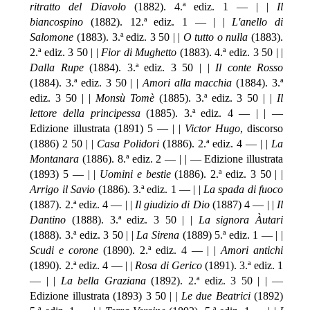
ritratto del Diavolo
(1882). 4.ª ediz. 1 — | |
Il
biancospino
(1882). 12.ª ediz. 1 — | |
L'anello di
Salomone
(1883). 3.ª ediz. 3 50 | |
O tutto o nulla
(1883).
2.ª ediz. 3 50 | |
Fior di Mughetto
(1883). 4.ª ediz. 3 50 | |
Dalla Rupe
(1884). 3.ª ediz. 3 50 | |
Il conte Rosso
(1884). 3.ª ediz. 3 50 | |
Amori alla macchia
(1884). 3.ª
ediz. 3 50 | |
Monsù Tomè
(1885). 3.ª ediz. 3 50 | |
Il
lettore della principessa
(1885). 3.ª ediz. 4 — | | —
Edizione illustrata (1891) 5 — | |
Victor Hugo
, discorso
(1886) 2 50 | |
Casa Polidori
(1886). 2.ª ediz. 4 — | |
La
Montanara
(1886). 8.ª ediz. 2 — | | — Edizione illustrata
(1893) 5 — | |
Uomini e bestie
(1886). 2.ª ediz. 3 50 | |
Arrigo il Savio
(1886). 3.ª ediz. 1 — | |
La spada di fuoco
(1887). 2.ª ediz. 4 — | |
Il giudizio di Dio
(1887) 4 — | |
Il
Dantino
(1888). 3.ª ediz. 3 50 | |
La signora Àutari
(1888). 3.ª ediz. 3 50 | |
La Sirena
(1889) 5.ª ediz. 1 — | |
Scudi e corone
(1890). 2.ª ediz. 4 — | |
Amori antichi
(1890). 2.ª ediz. 4 — | |
Rosa di Gerico
(1891). 3.ª ediz. 1
— | |
La bella Graziana
(1892). 2.ª ediz. 3 50 | | —
Edizione illustrata (1893) 3 50 | |
Le due Beatrici
(1892)