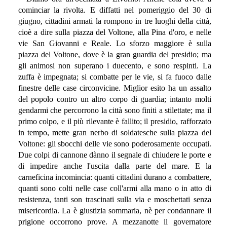
cominciar la rivolta. E diffatti nel pomeriggio del 30 di
giugno, cittadini armati la rompono in tre luoghi della città,
cioè a dire sulla piazza del Voltone, alla Pina d'oro, e nelle
vie San Giovanni e Reale. Lo sforzo maggiore è sulla
piazza del Voltone, dove è la gran guardia del presidio; ma
gli animosi non superano i duecento, e sono respinti. La
zuffa è impegnata; si combatte per le vie, si fa fuoco dalle
finestre delle case circonvicine. Miglior esito ha un assalto
del popolo contro un altro corpo di guardia; intanto molti
gendarmi che percorrono la città sono finiti a stilettate; ma il
primo colpo, e il più rilevante è fallito; il presidio, rafforzato
in tempo, mette gran nerbo di soldatesche sulla piazza del
Voltone: gli sbocchi delle vie sono poderosamente occupati.
Due colpi di cannone dànno il segnale di chiudere le porte e
di impedire anche l'uscita dalla parte del mare. E la
carneficina incomincia: quanti cittadini durano a combattere,
quanti sono colti nelle case coll'armi alla mano o in atto di
resistenza, tanti son trascinati sulla via e moschettati senza
misericordia. La è giustizia sommaria, nè per condannare il
prigione occorrono prove. A mezzanotte il governatore