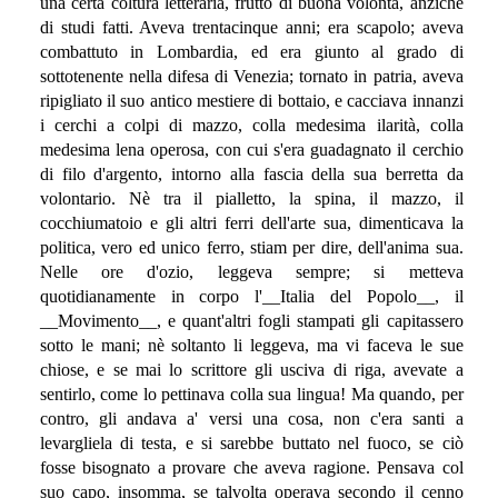
una certa coltura letteraria, frutto di buona volontà, anzichè
di studi fatti. Aveva trentacinque anni; era scapolo; aveva
combattuto in Lombardia, ed era giunto al grado di
sottotenente nella difesa di Venezia; tornato in patria, aveva
ripigliato il suo antico mestiere di bottaio, e cacciava innanzi
i cerchi a colpi di mazzo, colla medesima ilarità, colla
medesima lena operosa, con cui s'era guadagnato il cerchio
di filo d'argento, intorno alla fascia della sua berretta da
volontario. Nè tra il pialletto, la spina, il mazzo, il
cocchiumatoio e gli altri ferri dell'arte sua, dimenticava la
politica, vero ed unico ferro, stiam per dire, dell'anima sua.
Nelle ore d'ozio, leggeva sempre; si metteva
quotidianamente in corpo l'__Italia del Popolo__, il
__Movimento__, e quant'altri fogli stampati gli capitassero
sotto le mani; nè soltanto li leggeva, ma vi faceva le sue
chiose, e se mai lo scrittore gli usciva di riga, avevate a
sentirlo, come lo pettinava colla sua lingua! Ma quando, per
contro, gli andava a' versi una cosa, non c'era santi a
levargliela di testa, e si sarebbe buttato nel fuoco, se ciò
fosse bisognato a provare che aveva ragione. Pensava col
suo capo, insomma, se talvolta operava secondo il cenno