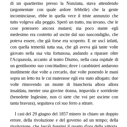
di un quartierino presso la Nunziata, stava attendendo
(argomentate con quale ardore febbrile) che la gente
incominciasse, ebbe in quella vece il triste annunzio che
tutto volgeva alla peggio. Sperò un tratto, ma invano, che le
cose potessero ancora mutarsi; ma poco stante egli
medesimo era costretto ad uscire dal suo nascondiglio, che
poteva essere, che già forse era scoperto. E ne uscì infatti,
con quella temerità tutta sua, che gli aveva già tante volte
giovato nella sua vita fortunosa, andando a riparare oltre
l'Acquasola, accanto al teatro Diurno, nella casa ospitale di
un gentiluomo suo concittadino; dove i carabinieri andarono
inutilmente due volte a cercarlo, due volte ponendo le mani
sopra un letto tra le cui materasse egli era stato allogato; due
volte rimovendo un monte di biancheria allora allora
insaldata, mentre una giovine donna, impavida e sorridente
(benedette Inglesine, non ci siete che voi per uscirne con
tanta bravura), seguitava col suo ferro a stirare.
I casi del 29 giugno del 1857 misero in chiaro un doppio
errore, della rivoluzione e del governo ad un tempo; della
rivoluzione, che lasciò fuggirsi il quarto d'ora della vittoria,