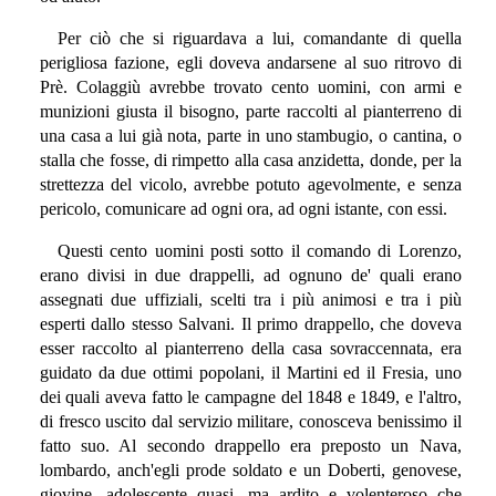
Per ciò che si riguardava a lui, comandante di quella
perigliosa fazione, egli doveva andarsene al suo ritrovo di
Prè. Colaggiù avrebbe trovato cento uomini, con armi e
munizioni giusta il bisogno, parte raccolti al pianterreno di
una casa a lui già nota, parte in uno stambugio, o cantina, o
stalla che fosse, di rimpetto alla casa anzidetta, donde, per la
strettezza del vicolo, avrebbe potuto agevolmente, e senza
pericolo, comunicare ad ogni ora, ad ogni istante, con essi.
Questi cento uomini posti sotto il comando di Lorenzo,
erano divisi in due drappelli, ad ognuno de' quali erano
assegnati due uffiziali, scelti tra i più animosi e tra i più
esperti dallo stesso Salvani. Il primo drappello, che doveva
esser raccolto al pianterreno della casa sovraccennata, era
guidato da due ottimi popolani, il Martini ed il Fresia, uno
dei quali aveva fatto le campagne del 1848 e 1849, e l'altro,
di fresco uscito dal servizio militare, conosceva benissimo il
fatto suo. Al secondo drappello era preposto un Nava,
lombardo, anch'egli prode soldato e un Doberti, genovese,
giovine, adolescente quasi, ma ardito e volenteroso che