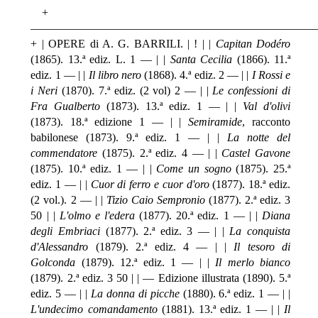
+
—————————————————————————
+ | OPERE di A. G. BARRILI. | ! | |
Capitan Dodéro
(1865). 13.ª ediz. L. 1 — | |
Santa Cecilia
(1866). 11.ª
ediz. 1 — | |
Il libro nero
(1868). 4.ª ediz. 2 — | |
I Rossi e
i Neri
(1870). 7.ª ediz. (2 vol) 2 — | |
Le confessioni di
Fra Gualberto
(1873). 13.ª ediz. 1 — | |
Val d'olivi
(1873). 18.ª edizione 1 — | |
Semiramide
, racconto
babilonese (1873). 9.ª ediz. 1 — | |
La notte del
commendatore
(1875). 2.ª ediz. 4 — | |
Castel Gavone
(1875). 10.ª ediz. 1 — | |
Come un sogno
(1875). 25.ª
ediz. 1 — | |
Cuor di ferro e cuor d'oro
(1877). 18.ª ediz.
(2 vol.). 2 — | |
Tizio Caio Sempronio
(1877). 2.ª ediz. 3
50 | |
L'olmo e l'edera
(1877). 20.ª ediz. 1 — | |
Diana
degli Embriaci
(1877). 2.ª ediz. 3 — | |
La conquista
d'Alessandro
(1879). 2.ª ediz. 4 — | |
Il tesoro di
Golconda
(1879). 12.ª ediz. 1 — | |
Il merlo bianco
(1879). 2.ª ediz. 3 50 | | — Edizione illustrata (1890). 5.ª
ediz. 5 — | |
La donna di picche
(1880). 6.ª ediz. 1 — | |
L'undecimo comandamento
(1881). 13.ª ediz. 1 — | |
Il