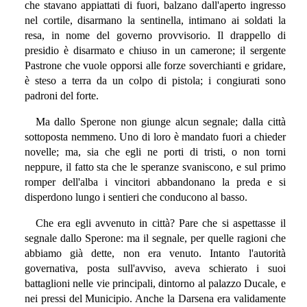
che stavano appiattati di fuori, balzano dall'aperto ingresso
nel cortile, disarmano la sentinella, intimano ai soldati la
resa, in nome del governo provvisorio. Il drappello di
presidio è disarmato e chiuso in un camerone; il sergente
Pastrone che vuole opporsi alle forze soverchianti e gridare,
è steso a terra da un colpo di pistola; i congiurati sono
padroni del forte.
Ma dallo Sperone non giunge alcun segnale; dalla città
sottoposta nemmeno. Uno di loro è mandato fuori a chieder
novelle; ma, sia che egli ne porti di tristi, o non torni
neppure, il fatto sta che le speranze svaniscono, e sul primo
romper dell'alba i vincitori abbandonano la preda e si
disperdono lungo i sentieri che conducono al basso.
Che era egli avvenuto in città? Pare che si aspettasse il
segnale dallo Sperone: ma il segnale, per quelle ragioni che
abbiamo già dette, non era venuto. Intanto l'autorità
governativa, posta sull'avviso, aveva schierato i suoi
battaglioni nelle vie principali, dintorno al palazzo Ducale, e
nei pressi del Municipio. Anche la Darsena era validamente