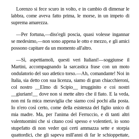
Lorenzo si fece scuro in volto, e in cambio di dimenar le
labbra, come aveva fatto prima, le morse, in un impeto di
suprema amarezza.
—Per fortuna,—diss'egli poscia, quasi volesse ingannar
se medesimo,—non sono appena le otto e mezzo, e gli amici
possono capitare da un momento all'altro.
—Sì, aspettiamoli, questi veri Italiani!—soggiunse il
Martini, accompagnando la sarcastica frase con un moto
ondulatorio del suo atletico torso.—Ah, comandante! Noi in
Italia, sia detto con sua licenza, siamo di gran chiacchieroni,
col nostro __Elmo di Scipio__ irrugginito e coi nostri
__giuriam!__ dove non si mette altro che il fiato. E la veda,
non mi fa mica meraviglia che siamo così pochi alla posta.
Io n'ero così certo, come della esistenza del figlio unico di
mia madre. Ma, per l'anima del Ferruccio, e di tanti altri
valentuomini che si citano così spesso e volentieri, io sono
stupefatto di non veder qui certi ammazza sette e storpia
quattordici, che gli sapeva mill'anni di far le schioppettate,