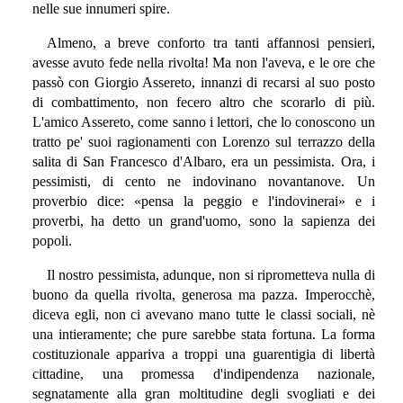
nelle sue innumeri spire.
Almeno, a breve conforto tra tanti affannosi pensieri,
avesse avuto fede nella rivolta! Ma non l'aveva, e le ore che
passò con Giorgio Assereto, innanzi di recarsi al suo posto
di combattimento, non fecero altro che scorarlo di più.
L'amico Assereto, come sanno i lettori, che lo conoscono un
tratto pe' suoi ragionamenti con Lorenzo sul terrazzo della
salita di San Francesco d'Albaro, era un pessimista. Ora, i
pessimisti, di cento ne indovinano novantanove. Un
proverbio dice: «pensa la peggio e l'indovinerai» e i
proverbi, ha detto un grand'uomo, sono la sapienza dei
popoli.
Il nostro pessimista, adunque, non si riprometteva nulla di
buono da quella rivolta, generosa ma pazza. Imperocchè,
diceva egli, non ci avevano mano tutte le classi sociali, nè
una intieramente; che pure sarebbe stata fortuna. La forma
costituzionale appariva a troppi una guarentigia di libertà
cittadine, una promessa d'indipendenza nazionale,
segnatamente alla gran moltitudine degli svogliati e dei