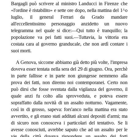
Bargagli può scrivere al ministro Landucci in Firenze che
«l'ordine è ristabilito» e sette ore dopo, nella mattina del 1^o
luglio, il general Ferrari da Grado mandare
all'eccellentissimo personaggio anzidetto un nuovo
telegramma nel quale si dice:—Qui tutto è tranquillo; la
popolazione va pei fatti suoi.—Tuttavia, la vittoria era
costata cara al governo granducale, che non ardì contare i
suoi morti.
A Genova, siccome abbiamo già detto più volte, l'impresa
doveva esser tentata nella sera del 29 di giugno. Ora, perchè
in parte fallisse e in parte non giungesse nemmeno alla
prova dei fatti, non diremo noi contemporanei. Certo non
può dirsi che fosse sventata dalla vigilanza del governo, il
quale anzi fu colto alla sprovveduta, e poteva essere
sopraffatto dalla novità di un assalto notturno. Vagamente,
così in di grosso, sapeva: fors'anco nella mattina era stato
avvertito, e gli erano stati additati alcuni depositi d'armi; ma
di sicuro non conosceva i particolari del tentativo. Se li
avesse conosciuti, avrebbe saputo che ad un assalto per le
vie della città doveva rispondere un assalto dei forti