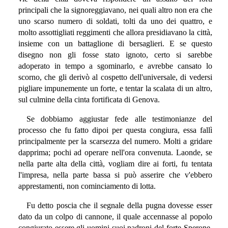
principali che la signoreggiavano, nei quali altro non era che
uno scarso numero di soldati, tolti da uno dei quattro, e
molto assottigliati reggimenti che allora presidiavano la città,
insieme con un battaglione di bersaglieri. E se questo
disegno non gli fosse stato ignoto, certo si sarebbe
adoperato in tempo a sgominarlo, e avrebbe cansato lo
scorno, che gli derivò al cospetto dell'universale, di vedersi
pigliare impunemente un forte, e tentar la scalata di un altro,
sul culmine della cinta fortificata di Genova.
Se dobbiamo aggiustar fede alle testimonianze del
processo che fu fatto dipoi per questa congiura, essa fallì
principalmente per la scarsezza del numero. Molti a gridare
dapprima; pochi ad operare nell'ora convenuta. Laonde, se
nella parte alta della città, vogliam dire ai forti, fu tentata
l'impresa, nella parte bassa si può asserire che v'ebbero
apprestamenti, non cominciamento di lotta.
Fu detto poscia che il segnale della pugna dovesse esser
dato da un colpo di cannone, il quale accennasse al popolo
congiurato essere gli uomini suoi padroni del forte Sperone.