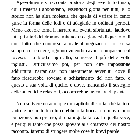
Agevolmente si racconta la storia degli eventi fortunati;
qui i materiali abbondano, essendoci gloria per tutti, e lo
storico non ha altra molestia che quella di variare in cento
guise la forma delle lodi e di adagiarle in ordinati periodi.
Meno agevole torna il narrare gli eventi sfortunati, laddove
tutti gli attori del dramma mirano a scagionarsi di questo o di
quel fatto che condusse a male il negozio, e non si sa
sempre cui credere; ognuno volendo cavarsi d'impaccio col
rovesciar la broda sugli altri, si riesce il più delle volte
ingiusti. Difficilissimo poi, per non dire impossibile
addirittura, narrar casi non interamente avvenuti, dove il
fatto riescirebbe sovente a schiarimento del non fatto, e
questo a sua volta di quello, e dove, mancando il sostegno
delle autentiche relazioni, occorrerebbe inventare di pianta.
Non scriveremo adunque un capitolo di storia, chè tanto e
tanto le nostre lettrici torcerebbero la bocca, e noi avremmo
punizione, non premio, di una ingrata fatica. In quella vece,
e per quel tanto che possa giovare alla chiarezza del nostro
racconto, faremo di stringere molte cose in brevi parole.