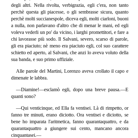
degli altri. Nella rivolta, verbigrazia, egli c'era, non tanto
perchè questa gli piacesse, o gli sembrasse sicura, quanto
perchè molti succianespole, diceva egli, molti ciarloni, buoni
a nulla, non parlavano d'altro che di menar le mani, ed egli
voleva vederli un po' da vicino, i larghi promettitori, e fare a
chi lavorasse più sodo. Il Salvani, severo, scarso di parole,
gli era piaciuto; nè meno era piaciuto egli, col suo carattere
schietto ed aperto, al Salvani, che anzi lo aveva voluto della
sua banda, e suo primo uffiziale.
Alle parole del Martini, Lorenzo aveva crollato il capo e
dimenate le labbra.
—Diamine!—esclamò egli, dopo una breve pausa.—E
quanti sono?
—Qui venticinque, ed Ella fa ventisei. Là di rimpetto, or
fanno tre minuti, erano diciotto. Ora ventisei e diciotto, se
bene ho imparata l'aritmetica, fanno quarantaquattro, e da
quarantaquattro a giungere sui cento, mancano ancora
cinquantasei.—