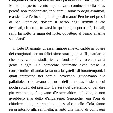
Ma se da questo evento dipendeva il cominciar della lotta,
perchè non raddoppiare, triplicare il numero degli assalitori,
e assicurare l'esito di quel colpo di mano? Perchè nei pressi
di San Pantaleo, dov'era il nerbo degli uomini a ciò
destinati, ebbero a trovarsi in quaranta, o poco più, i quali,
saliti fin sotto le mura del forte, dovettero al primo allarme
sbandarsi?
Il forte Diamante, di assai minore rilievo, cadde in potere
dei congiurati per un felicissimo stratagemma. Il guardarme
che lo aveva in custodia, teneva fondaco di vino e amava la
gente allegra. Da parecchie settimane avea preso la
consuetudine di andar lassù una brigatella di buontemponi, i
quali entravano nel cortile, bevevano, giuocavano alle
pallottole, o ballavano al suon dell'armonica, insieme coi
pochi soldati del presidio. La sera del 29 erano, o, per dire
più veramente, fingevano d'essere alticci dal vino, e non
avrebbero mai detto d'andarsene. Senonchè, era l'ora di
chiudere, e il guardarme li condusse al cancello. Colà, fanno
ressa intorno alla sentinella; intanto una mano di compagni