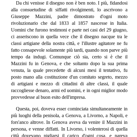
Da chi venisse il disegno non è ben noto. I più, fidandosi
alla consuetudine di siffatti rivolgimenti, lo ascrivono a
Giuseppe Mazzini, padre dimostrato d'ogni moto
rivoluzionario che dal 1833 al 1857 nascesse in Italia.
Uomini che furono testimoni e parte nei casi del 29 giugno,
ci asseriscono in quella vece che il disegno nacque tra le
classi artigiane della nostra città, e l'illustre agitatore ne fu
fatto consapevole solamente più tardi, quando non parve più
tempo da indugi. Comunque ciò sia, certo si è che il
Mazzini fu in Genova, e che soltanto dopo la sua prima
venuta, la quale precedette di alcuni mesi il tentativo, fu
posto mano alla costituzione d'un comitato segreto, mezzo
di artigiani e mezzo di cittadini di altre classi, il quale
raccogliesse denaro, armi ed uomini, e in ogni miglior modo
provvedesse al buon esito dell'impresa.
Questa, poi, doveva esser cominciata simultaneamente in
più luoghi della penisola, a Genova, a Livorno, a Napoli, e
fors'anco altrove. In Genova aveva da venire il Mazzini in
persona, e venne diffatti. In Livorno, i volenterosi di quella
città dovevano pigliarsi il carico d'ogni cosa, e pareva