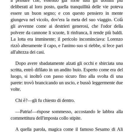
a pensare che, essendo già forse tutti gli uomini più
deliberati al loro posto, quella tranquillità delle vie poteva
essere un buon segno; e con questo pensiero in mente
giungeva nel vicolo, dov'era la meta del suo viaggio. Colà
gli avvenne come ai destrieri generosi, che l'odor della
polvere da cannone li scuote, li rinfranca, li rende più baldi.
La lotta era imminente; il pericolo incominciava: Lorenzo
rizzò alteramente il capo, e l'animo suo si riebbe, si fece pari
all'altezza dei casi.
Dopo avere sbadatamente alzati gli occhi e sbirciata una
scritta, entrò difilato in un andito buio. Esperto come era del
luogo, si inoltrò con passo sicuro fino alla svolta di una
parete: trovò brancicando un uscio, e bussò leggermente due
volte.
Chi è?—gli fu chiesto di dentro.
—Patria!—rispose sommesso, accostando le labbra alla
commettitura dell'imposta collo stipite.
A quella parola, magica come il famoso Sesamo di Ali