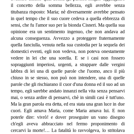
il concetto della somma bellezza, egli avrebbe senza
titubanza risposto: Maria; nè diversamente avrebbe pensato
in quel tempo che il suo cuore cedeva a quella ebbrezza di
sensi, che fu l'amor suo per la bionda Cisneri. Ma quella sua
opinione era un sentimento ingenuo, che non andava ad
alcuna conseguenza. Avvezzo a proteggere fraternamente
quella fanciulla, venuta nella sua custodia per la sequela dei
domestici eventi, egli non vedeva, non poteva onestamente
vedere in lei che una sorella. E se i casi non fossero
sopraggiunti imperiosi, urgenti, a strappare dalle vergini
labbra di lei una di quelle parole che l'uomo, anco il più
chiuso in se stesso, non può non intendere, una di quelle
parole che gli rischiarano il cuor d'una donna ed il suo ad un
tempo, egli sarebbe andato innanzi nella vita senza pensarvi
mai, o senza ardire di pensarvi, chè in simili casi è tutt'uno.
Ma la gran parola era detta, ed era stata una gran luce in due
cuori. Egli amava Maria, come Maria amava lui. E non
poterle dire: vivrò! e dover proseguire un vano disegno
ch'egli aveva abbracciato nel fermo proponimento di
cercarvi la morte!… La fatalità lo ravvolgeva, lo stritolava