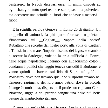
bastassero. In Napoli dicevasi esser gli animi disposti ad
ogni sbaraglio; tutto quel reame essere quasi una polveriera;
ma occorrere una scintilla di fuori che andasse a mettervi il
fuoco.
E la scintilla partì da Genova, il giorno 25 di giugno. Un
drappello di animosi, la più parte fuorusciti napoletani,
s'imbarcano sul __Cagliari__, vapore della società
Rubattino che scioglie dal nostro porto alla volta di Cagliari
e Tunisi. In alto mare s'impadroniscono del legno, e scambio
di toccar la Sardegna, voltano la prua sull'isola di Ponza,
nelle acque napoletane; liberano con audacissimo colpo i
condannati politici che laggiù teneva custoditi il Borbone, e
vanno quindi a sbarcare sul lido di Sapri, nel golfo di
Policastro; dove non trovano quel che si ripromettevano nel
generoso rapimento del loro amor patrio; dove la piccola
falange è combattuta, dispersa, e il prode suo capitano Carlo
Pisacane, suggella col proprio sangue una delle più belle
pagine del martirologio italiano.
Diamo ora un'occhiata a Livorno. Anche colà aveva a