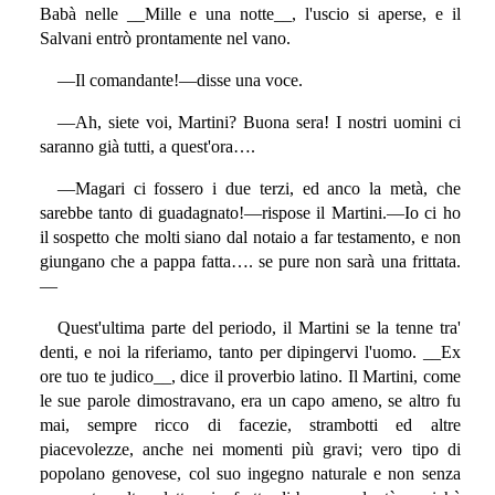
Babà nelle __Mille e una notte__, l'uscio si aperse, e il
Salvani entrò prontamente nel vano.
—Il comandante!—disse una voce.
—Ah, siete voi, Martini? Buona sera! I nostri uomini ci
saranno già tutti, a quest'ora….
—Magari ci fossero i due terzi, ed anco la metà, che
sarebbe tanto di guadagnato!—rispose il Martini.—Io ci ho
il sospetto che molti siano dal notaio a far testamento, e non
giungano che a pappa fatta…. se pure non sarà una frittata.
—
Quest'ultima parte del periodo, il Martini se la tenne tra'
denti, e noi la riferiamo, tanto per dipingervi l'uomo. __Ex
ore tuo te judico__, dice il proverbio latino. Il Martini, come
le sue parole dimostravano, era un capo ameno, se altro fu
mai, sempre ricco di facezie, strambotti ed altre
piacevolezze, anche nei momenti più gravi; vero tipo di
popolano genovese, col suo ingegno naturale e non senza