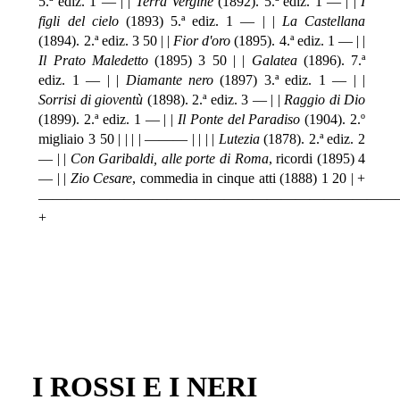
5.ª ediz. 1 — | |
Terra Vergine
(1892). 5.ª ediz. 1 — | |
I
figli del cielo
(1893) 5.ª ediz. 1 — | |
La Castellana
(1894). 2.ª ediz. 3 50 | |
Fior d'oro
(1895). 4.ª ediz. 1 — | |
Il Prato Maledetto
(1895) 3 50 | |
Galatea
(1896). 7.ª
ediz. 1 — | |
Diamante nero
(1897) 3.ª ediz. 1 — | |
Sorrisi di gioventù
(1898). 2.ª ediz. 3 — | |
Raggio di Dio
(1899). 2.ª ediz. 1 — | |
Il Ponte del Paradiso
(1904). 2.º
migliaio 3 50 | | | | ——— | | | |
Lutezia
(1878). 2.ª ediz. 2
— | |
Con Garibaldi, alle porte di Roma
, ricordi (1895) 4
— | |
Zio Cesare
, commedia in cinque atti (1888) 1 20 | +
—————————————————————————
+
I ROSSI E I NERI