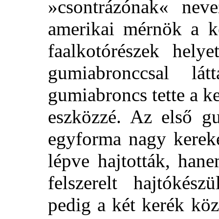
»csontrázónak« nev
amerikai mérnök a ke
faalkotórészek helye
gumiabronccsal lá
gumiabroncs tette a k
eszközzé. Az első g
egyforma nagy kereke
lépve hajtották, han
felszerelt hajtókész
pedig a két kerék kö