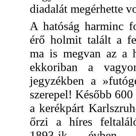
diadalát megérhette v
A hatóság harminc fo
érő holmit talált a 
ma is megvan az a h
ekkoriban a vagyon
jegyzékben a »futógé
szerepel! Később 600 
a kerékpárt Karlszru
őrzi a híres feltalá
1893-ik évben e