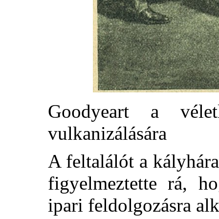
Goodyeart a véle
vulkanizálására
A feltalálót a kályhá
figyelmeztette rá, h
ipari feldolgozásra al