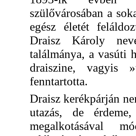
szülővárosában a soka
egész életét feláldo
Draisz Károly ne
találmánya, a vasúti h
draiszine, vagyis 
fenntartotta.
Draisz kerékpárján n
utazás, de érdeme
megalkotásával m