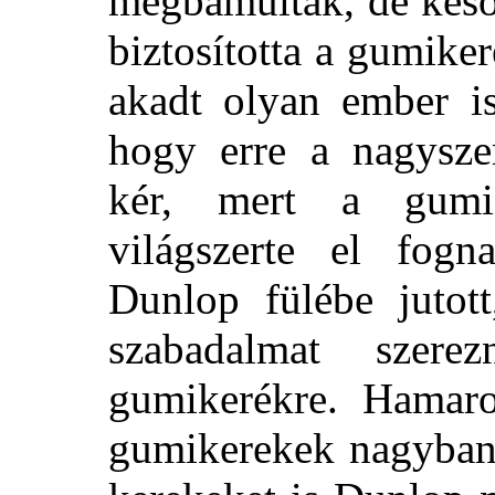
megbámulták, de késő
biztosította a gumike
akadt olyan ember is,
hogy erre a nagysze
kér, mert a gumi
világszerte el fogna
Dunlop fülébe jutott
szabadalmat szere
gumikerékre. Hamaro
gumikerekek nagyban 