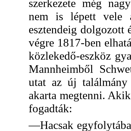
szerkezete még nagyo
nem is lépett vele 
esztendeig dolgozott 
végre 1817-ben elhatá
közlekedő-eszköz gya
Mannheimből Schwet
utat az új találmány
akarta megtenni. Akik 
fogadták:
—Hacsak egyfolytáb