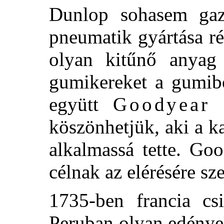
Dunlop sohasem gaz
pneumatik gyártása ré
olyan kitűnő anyag
gumikereket a gumibó
együtt
Goodyear
a
köszönhetjük, aki a k
alkalmassá tette. Go
célnak az elérésére sze
1735-ben francia csi
Peruban olyan edények