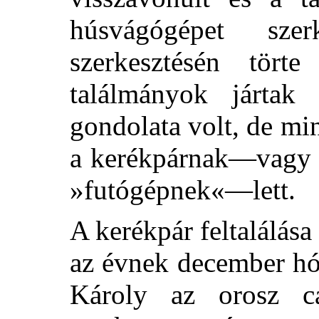
húsvágógépet szer
szerkesztésén tört
találmányok jártak
gondolata volt, de mi
a kerékpárnak—vagy m
»futógépnek«—lett.
A kerékpár feltalálása
az évnek december hó
Károly az orosz c