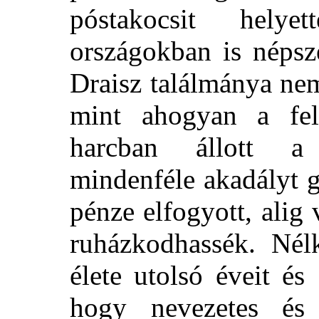
póstakocsit helye
országokban is népsz
Draisz találmánya ne
mint ahogyan a felt
harcban állott a
mindenféle akadályt g
pénze elfogyott, alig
ruházkodhassék. Nélk
élete utolsó éveit é
hogy nevezetes és 