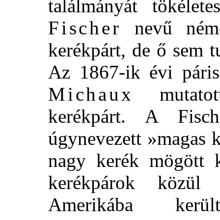
találmányát tökélet
Fischer
nevű német
kerékpárt, de ő sem t
Az 1867-ik évi párisi
Michaux
mutatott
kerékpárt. A Fisch
úgynevezett »magas k
nagy kerék mögött k
kerékpárok közül
Amerikába kerü