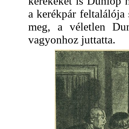
kerekeket is Dunlop 
a kerékpár feltalálój
meg, a véletlen Dun
vagyonhoz juttatta.