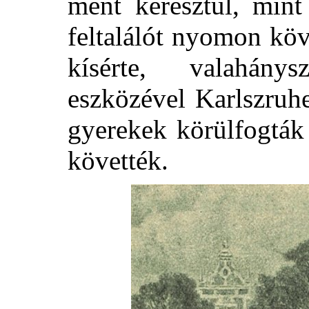
ment keresztül, mint
feltalálót nyomon kö
kísérte, valahány
eszközével Karlszruh
gyerekek körülfogták 
követték.