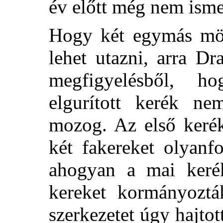
év előtt még nem isme
Hogy két egymás mögö
lehet utazni, arra Dr
megfigyelésből, h
elgurított kerék n
mozog. Az első kerék
két fakereket olyanf
ahogyan a mai kerék
kereket kormányoztá
szerkezetet úgy hajtot