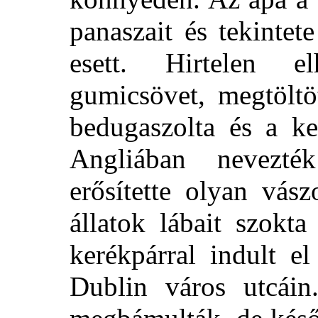
panaszait és tekintet
esett. Hirtelen el
gumicsövet, megtöltö
bedugaszolta és a k
Angliában nevezté
erősítette olyan vás
állatok lábait szokt
kerékpárral indult e
Dublin város utcáin.