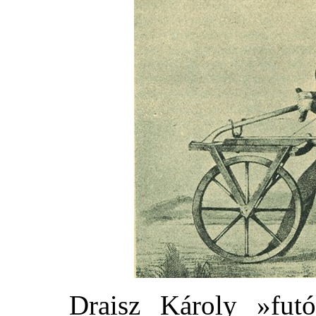
Draisz Károly »futó