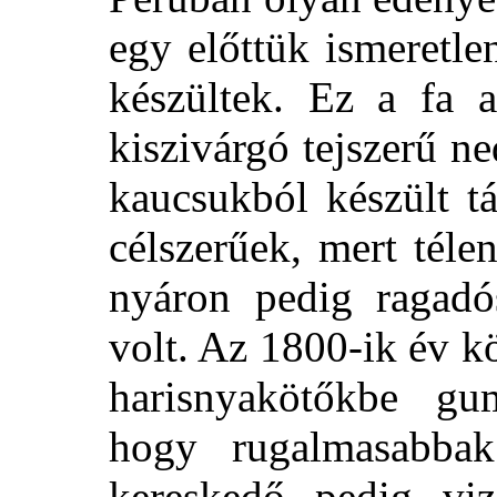
egy előttük ismeretle
készültek. Ez a fa
kiszivárgó tejszerű 
kaucsukból készült t
célszerűek, mert tél
nyáron pedig ragadó
volt. Az 1800-ik év k
harisnyakötőkbe gum
hogy rugalmasabbak
kereskedő pedig vizá