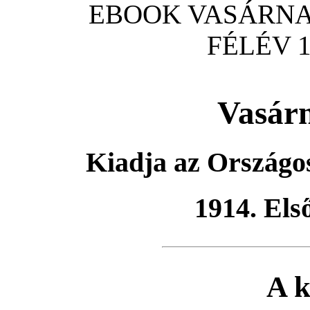
EBOOK VASÁRNAP
FÉLÉV 1
Vasár
Kiadja az Országo
1914. Első
A k