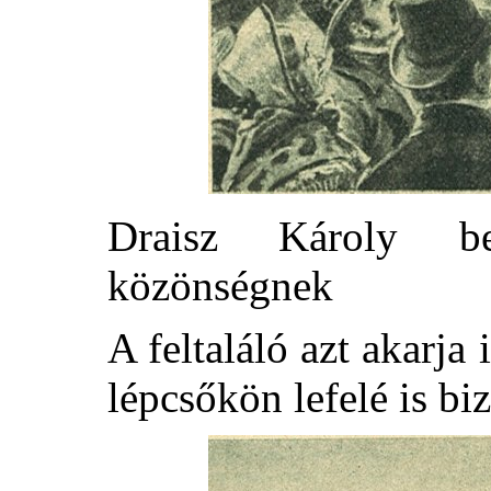
Draisz Károly be
közönségnek
A feltaláló azt akarja
lépcsőkön lefelé is bi