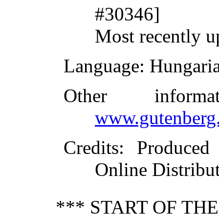
#30346]
Most recently u
Language
: Hungari
Other inform
www.gutenberg.
Credits
: Produced
Online Distribu
*** START OF TH