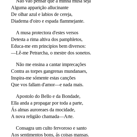
Não vão pensar que a minha musa seja
Alguma apparição allucinante
De olhar azul e labios de cereja,
Diadema d'oiro e espada flammejante.
A musa protectora d'estes versos
Detesta a rima altiva dos pamphletos,
Educa-me em principios bem diversos:
—Lê-me Petrarcha, o mestre dos sonetos.
Não me ensina a cantar imprecações
Contra as torpes gangrenas mundanaes,
Inspira-me sómente estas canções
Que vos fallam d'amor—e nada mais.
Apostolo do Bello e da Bondade,
Ella anda a propagar por toda a parte,
Ás almas auroreaes da mocidade,
A nova religião chamada—Arte.
Consagra um culto fervoroso e santo
Aos sentimentos bons, ás coisas mansas.