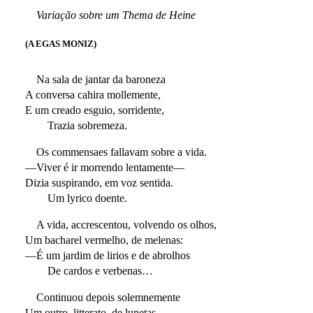
Variação sobre um Thema de Heine
(A EGAS MONIZ)
Na sala de jantar da baroneza
A conversa cahira mollemente,
E um creado esguio, sorridente,
Trazia sobremeza.
Os commensaes fallavam sobre a vida.
—Viver é ir morrendo lentamente—
Dizia suspirando, em voz sentida.
Um lyrico doente.
A vida, accrescentou, volvendo os olhos,
Um bacharel vermelho, de melenas:
—É um jardim de lirios e de abrolhos
De cardos e verbenas…
Continuou depois solemnemente
Um outro, litterato, de lunetas,