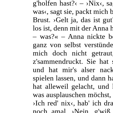
g'holfen hast?‹ – ›Nix‹, s
was‹, sagt sie, packt mich 
Brust. ›Gelt ja, das ist g
los ist, denn mit der Anna 
– was?« – Anna nickte bek
ganz von selbst verstünde
mich doch nicht getraut
z'sammendruckt. Sie hat s
und hat mir's alser nac
spielen lassen, und dann h
hat alleweil gelacht, und
was ausplauschen möchst, 
›Ich red' nix‹, hab' ich dr
noch amal. ›Nein, g'wiß