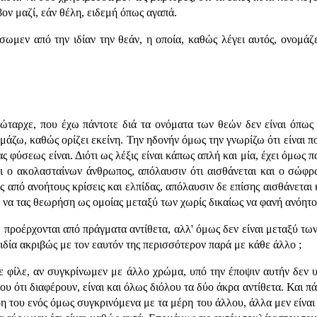
ν μαζί, εάν θέλη, ειδεμή όπως αγαπά.
ωμεν από την ιδίαν την θεάν, η οποία, καθώς λέγει αυτός, ονομάζ
ώταρχε, που έχω πάντοτε διά τα ονόματα των θεών δεν είναι όπως ε
ομάζω, καθώς ορίζει εκείνη. Την ηδονήν όμως την γνωρίζω ότι είναι π
φύσεως είναι. Διότι ως λέξις είναι κάπως απλή και μία, έχει όμως 
αι ο ακολασταίνων άνθρωπος, απόλαυσιν ότι αισθάνεται και ο σώφ
 από ανοήτους κρίσεις και ελπίδας, απόλαυσιν δε επίσης αισθάνεται κ
 να τας θεωρήση ως ομοίας μεταξύ των χωρίς δικαίως να φανή ανόητος
προέρχονται από πράγματα αντίθετα, αλλ' όμως δεν είναι μεταξύ των 
ιδία ακριβώς με τον εαυτόν της περισσότερον παρά με κάθε άλλο ;
ε φίλε, αν συγκρίνωμεν με άλλο χρώμα, υπό την έποψιν αυτήν δεν υ
ου ότι διαφέρουν, είναι και όλως διόλου τα δύο άκρα αντίθετα. Και π
έρη του ενός όμως συγκρινόμενα με τα μέρη του άλλου, άλλα μεν είνα