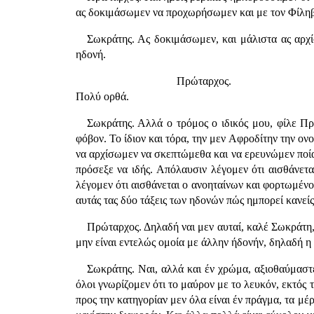
ας δοκιμάσωμεν να προχωρήσωμεν και με τον Φίληβο
Σωκράτης. Ας δοκιμάσωμεν, και μάλιστα ας αρχίσ
ηδονή.
Πρώταρχος.
Πολύ ορθά.
Σωκράτης. Αλλά ο τρόμος ο ιδικός μου, φίλε Πρ
φόβον. Το ίδιον και τόρα, την μεν Αφροδίτην την ον
να αρχίσωμεν να σκεπτώμεθα και να ερευνώμεν ποίας 
πρόσεξε να ιδής. Απόλαυσιν λέγομεν ότι αισθάνετ
λέγομεν ότι αισθάνεται ο ανοηταίνων και φορτωμένος
αυτάς τας δύο τάξεις των ηδονών πώς ημπορεί κανείς
Πρώταρχος. Δηλαδή ναι μεν αυταί, καλέ Σωκράτη, 
μην είναι εντελώς ομοία με άλλην ήδονήν, δηλαδή η 
Σωκράτης. Ναι, αλλά και έν χρώμα, αξιοθαύμαστ
όλοι γνωρίζομεν ότι το μαύρον με το λευκόν, εκτός τ
προς την κατηγορίαν μεν όλα είναι έν πράγμα, τα μ