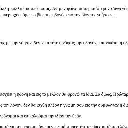
λη καλλιτέρα από αυτάς; Αν μεν φαίνεται περισσότερον συγγενής 
 υπερισχύει όμως ο βίος της ηδονής από τον βίον της νοήσεως ;
 με την νόησιν, δεν νικά τότε η νόησις την ηδονήν, και νικάται η ηδ
σχύει η ηδονή και εις το μέλλον θα φρονώ τα ίδια. Συ όμως, Πρώταρχ
 τον λόγον, δεν θα ισχύη πλέον η γνώμη σου εις την συμφωνίαν ή δι
εόνομαι και επικαλούμαι την ιδίαν την θεάν.
υτά να σου χρησιμεύσωμεν ως μάρτυρες, ότι τα είπες αυτά που λέγει