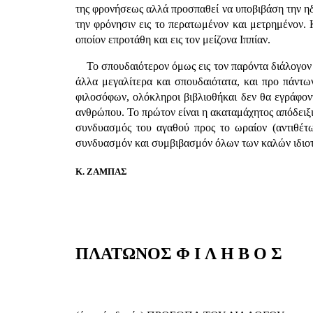
της φρονήσεως αλλά προσπαθεί να υποβιβάση την ηδο
την φρόνησιν εις το περατωμένον και μετρημένον. Κ
οποίον επροτάθη και εις τον μείζονα Ιππίαν.
Το σπουδαιότερον όμως εις τον παρόντα διάλογον
άλλα μεγαλίτερα και σπουδαιότατα, και προ πάντω
φιλοσόφων, ολόκληροι βιβλιοθήκαι δεν θα εγράφοντ
ανθρώπου. Το πρώτον είναι η ακαταμάχητος απόδειξι
συνδυασμός του αγαθού προς το ωραίον (αντιθέτως
συνδυασμόν και συμβιβασμόν όλων των καλών ιδιοτή
Κ. ΖΑΜΠΑΣ
ΠΛΑΤΩΝΟΣ Φ I Λ Η Β Ο Σ