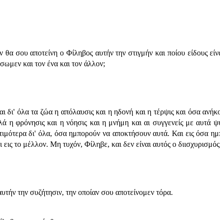
θα σου αποτείνη ο Φίληβος αυτήν την στιγμήν και ποίου είδους είναι
ωμεν και τον ένα και τον άλλον;
αι δι' όλα τα ζώα η απόλαυσις και η ηδονή και η τέρψις και όσα ανή
λλά η φρόνησις και η νόησις και η μνήμη και αι συγγενείς με αυτά ψ
οτιμότερα δι' όλα, όσα ημπορούν να αποκτήσουν αυτά. Και εις όσα η
 εις το μέλλον. Μη τυχόν, Φίληβε, και δεν είναι αυτός ο διισχυρισμό
τήν την συζήτησιν, την οποίαν σου αποτείνομεν τόρα.