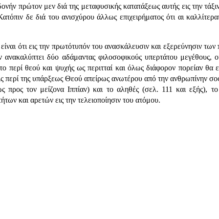
νήν πρώτον μεν διά της μεταφυσικής κατατάξεως αυτής εις την τάξιν
ατόπιν δε διά του ανισχύρου άλλως επιχειρήματος ότι αι καλλίτερα
 είναι ότι εις την πρωτότυπόν του ανασκάλευσιν και εξερεύνησιν τω
ν ανακαλύπτει δύο αδάμαντας φιλοσοφικούς υπερτάτου μεγέθους, οι 
ο περί θεού και ψυχής ως περιτταί και όλως διάφορον πορείαν θα ε
ς περί της υπάρξεως Θεού απείρως ανωτέρου από την ανθρωπίνην σοφία
 προς τον μείζονα Ιππίαν) και το αληθές (σελ. 111 και εξής), τ
των και αρετών εις την τελειοποίησιν του ατόμου.