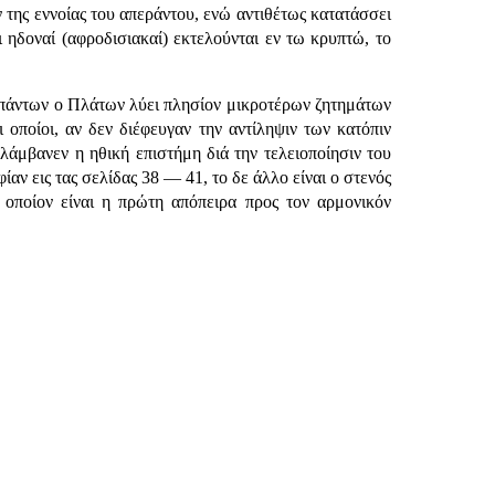
 της εννοίας του απεράντου, ενώ αντιθέτως κατατάσσει
ι ηδοναί (αφροδισιακαί) εκτελούνται εν τω κρυπτώ, το
ν πάντων ο Πλάτων λύει πλησίον μικροτέρων ζητημάτων
οποίοι, αν δεν διέφευγαν την αντίληψιν των κατόπιν
λάμβανεν η ηθική επιστήμη διά την τελειοποίησιν του
ν εις τας σελίδας 38 — 41, το δε άλλο είναι ο στενός
ο οποίον είναι η πρώτη απόπειρα προς τον αρμονικόν