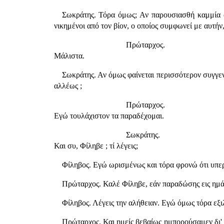
Σωκράτης. Τόρα όμως; Αν παρουσιασθή καμμία άλ
νικημένοι από τον βίον, ο οποίος συμφωνεί με αυτήν,
Πρώταρχος.
Μάλιστα.
Σωκράτης. Αν όμως φαίνεται περισσότερον συγγενής
αλλέως ;
Πρώταρχος.
Εγώ τουλάχιστον τα παραδέχομαι.
Σωκράτης.
Και συ, Φίληβε ; τί λέγεις;
Φίληβος. Εγώ ωρισμένως και τόρα φρονώ ότι υπερι
Πρώταρχος. Καλέ Φίληβε, εάν παραδώσης εις ημάς
Φίληβος. Λέγεις την αλήθειαν. Εγώ όμως τόρα εξιλ
Πρώταρχος. Και ημείς βεβαίως ημπορούσαμεν δι' α