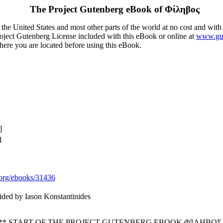
The Project Gutenberg eBook of
Φίληβος
the United States and most other parts of the world at no cost and with
Project Gutenberg License included with this eBook or online at
www.gut
here you are located before using this eBook.
]
1
org/ebooks/31436
ded by Iason Konstantinides
** START OF THE PROJECT GUTENBERG EBOOK ΦΊΛΗΒΟΣ 