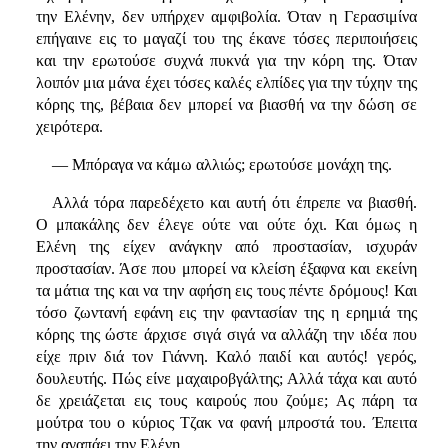
την Ελένην, δεν υπήρχεν αμφιβολία. Όταν η Γερασιμίνα
επήγαινε εις το μαγαζί του της έκανε τόσες περιποιήσεις
και την ερωτούσε συχνά πυκνά για την κόρη της. Όταν
λοιπόν μια μάνα έχει τόσες καλές ελπίδες για την τύχην της
κόρης της, βέβαια δεν μπορεί να βιασθή να την δώση σε
χειρότερα.
— Μπόραγα να κάμω αλλιώς; ερωτούσε μονάχη της.
Αλλά τόρα παρεδέχετο και αυτή ότι έπρεπε να βιασθή.
Ο μπακάλης δεν έλεγε ούτε ναι ούτε όχι. Και όμως η
Ελένη της είχεν ανάγκην από προστασίαν, ισχυράν
προστασίαν. Άσε που μπορεί να κλείση έξαφνα και εκείνη
τα μάτια της και να την αφήση εις τους πέντε δρόμους! Και
τόσο ζωντανή εφάνη εις την φαντασίαν της η ερημιά της
κόρης της ώστε άρχισε σιγά σιγά να αλλάζη την ιδέα που
είχε πριν διά τον Γιάννη. Καλό παιδί και αυτός! γερός,
δουλευτής. Πώς είνε μαχαιροβγάλτης; Αλλά τάχα και αυτό
δε χρειάζεται εις τους καιρούς που ζούμε; Ας πάρη τα
μούτρα του ο κύριος Τζακ να φανή μπροστά του. Έπειτα
την αγαπάει την Ελένη.