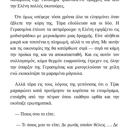
την Ελένη πολλές σκοτούρες.
Ότι όμως υπέφερε τόσα χρόνια όλα τα ελησμόνει όταν
έβλεπε την κόρη της. Τόρα εδούλευαν και οι δύο. Η
Γερασιμίνα έπλυνε τα ασπρόρουχα· η Ελένη ειργάζετο εις
μοδιστράδικο με μεροκάματο μιας δραχμής. Είνε αλήθεια
μικρά και τιποτένια η πληρωμή, αλλά τι να γίνη; Με αυτήν
και τις οικονομίες της θα κατόρθωνε σιγά — σιγά να κάμη
την προίκα της και να αποκατασταθή. Και εις αυτόν τον
συλλογισμόν, κύμα θερμόν ευφροσύνης έτρεχεν εις όλην
την ύπαρξιν της Γερασιμίνας και μισογελούσαν τα χείλη
ενώ εκοκκίνιζαν τα μαραμένα μάγουλα.
Αλλά τόρα εις τους λόγους της γειτόνισας ότι ο Τζακ
μαχαιρώνει κατά προτίμησιν τα κορίτσια τα ετοιμόγαμα,
ετινάχθη από την πέτραν όπου εκάθητο ορθία και την
εκοίταξε ερωτηματικά.
— Ποιος σου το είπε;
— Τι ποιος μου το είπε; Δε ρωτάς οποίον θέλεις …. Δε