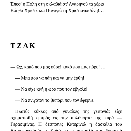
Έπεσ' η Πόλη στη σκλαβιά στ' Αγαρηνού τα χέρια
Βόηθα Χριστέ και Παναγιά τη Χριστιανωσύνη!…
Τ Ζ Α Κ
— Ωχ, κακό που μας ηύρε! κακό που μας ηύρε! …
— Μπα που να πάη και να μην έρθη!
— Να είχε καή η ώρα που τον έβγαλε!
— Να πνιγόταν το βαπόρι που τον έφερνε.
Πλατύς κύκλος από γυναίκες της γειτονιάς είχε
σχηματισθή εμπρός εις την αυλόπορτα της κυρά —
Γερασιμίνας. Η δεσποινίς Κατερινιώ η δασκάλα του
Βατραχονησιού· η Χρίστενα η παχουλή και δροσερή