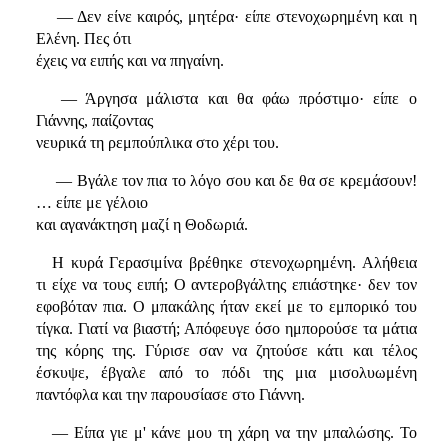
— Δεν είνε καιρός, μητέρα· είπε στενοχωρημένη και η
Ελένη. Πες ότι
έχεις να ειπής και να πηγαίνη.
— Άργησα μάλιστα και θα φάω πρόστιμο· είπε ο
Γιάννης, παίζοντας
νευρικά τη ρεμπούπλικα στο χέρι του.
— Βγάλε τον πια το λόγο σου και δε θα σε κρεμάσουν!
… είπε με γέλοιο
και αγανάκτηση μαζί η Θοδωριά.
Η κυρά Γερασιμίνα βρέθηκε στενοχωρημένη. Αλήθεια
τι είχε να τους ειπή; Ο αντεροβγάλτης επιάστηκε· δεν τον
εφοβόταν πια. Ο μπακάλης ήταν εκεί με το εμπορικό του
τίγκα. Γιατί να βιαστή; Απόφευγε όσο ημπορούσε τα μάτια
της κόρης της. Γύρισε σαν να ζητούσε κάτι και τέλος
έσκυψε, έβγαλε από το πόδι της μια μισολυωμένη
παντόφλα και την παρουσίασε στο Γιάννη.
— Είπα γιε μ' κάνε μου τη χάρη να την μπαλώσης. Το