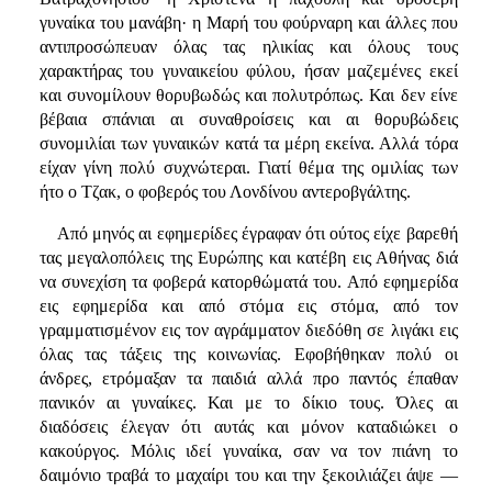
γυναίκα του μανάβη· η Μαρή του φούρναρη και άλλες που
αντιπροσώπευαν όλας τας ηλικίας και όλους τους
χαρακτήρας του γυναικείου φύλου, ήσαν μαζεμένες εκεί
και συνομίλουν θορυβωδώς και πολυτρόπως. Και δεν είνε
βέβαια σπάνιαι αι συναθροίσεις και αι θορυβώδεις
συνομιλίαι των γυναικών κατά τα μέρη εκείνα. Αλλά τόρα
είχαν γίνη πολύ συχνώτεραι. Γιατί θέμα της ομιλίας των
ήτο ο Τζακ, ο φοβερός του Λονδίνου αντεροβγάλτης.
Από μηνός αι εφημερίδες έγραφαν ότι ούτος είχε βαρεθή
τας μεγαλοπόλεις της Ευρώπης και κατέβη εις Αθήνας διά
να συνεχίση τα φοβερά κατορθώματά του. Από εφημερίδα
εις εφημερίδα και από στόμα εις στόμα, από τον
γραμματισμένον εις τον αγράμματον διεδόθη σε λιγάκι εις
όλας τας τάξεις της κοινωνίας. Εφοβήθηκαν πολύ οι
άνδρες, ετρόμαξαν τα παιδιά αλλά προ παντός έπαθαν
πανικόν αι γυναίκες. Και με το δίκιο τους. Όλες αι
διαδόσεις έλεγαν ότι αυτάς και μόνον καταδιώκει ο
κακούργος. Μόλις ιδεί γυναίκα, σαν να τον πιάνη το
δαιμόνιο τραβά το μαχαίρι του και την ξεκοιλιάζει άψε —