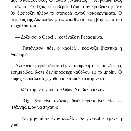
μας, ο κόσμος όλος και ιδία ο γυναικείος — απηλλάγη ενός
εφιάλτου. Ο Τζακ, ο φοβερός Τζακ ο αντεροβγάλτης δεν
θα διαπράξη πλέον τα στυγερά αυτού κακουργήματα. Ο
πέλεκυς της Δικαιοσύνης τάχιστα θα επιπέση βαρύς επί του
τραχήλου του…
— Δόξα σοι ο Θεός!… εστέναξε η Γερασιμίνα.
— Γειτόνισσα, πάει ο καφές!… εφώναξε βιαστικά η
Θοδωριά.
Αληθινά η γριά τόσον είχεν αφαιρεθή από τα νέα της
εφημερίδας, ώστε δεν επρόσεχε καθόλου εις το μπρίκι. Ο
καφές εφούσκωσε, εχύθη και έσβυσε το καμινέτο.
— Ω! έκαμεν η γριά με θλίψιν. Να βάλω άλλον.
— Όχι, δεν είνε ανάγκη, θειά Γερασιμίνα· είπε ο
Γιάννης. Ώρα να πηγαίνω.
— Να μην πάρτε έναν καφέ!… Δε γίνεται! επέμενε η
γριά.