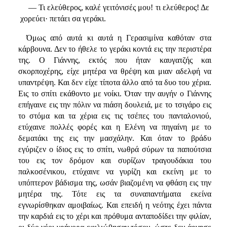
— Τι ελεύθερος, καλέ γειτόνισές μου! τι ελεύθερος! Δε
χορεύει· πετάει σα γεράκι.
Όμως από αυτά κι αυτά η Γερασιμίνα καθόταν στα
κάρβουνα. Δεν το ήθελε το γεράκι κοντά εις την περιστέρα
της. Ο Γιάννης, εκτός που ήταν καυγατζής και
σκορποχέρης, είχε μητέρα να θρέψη και μιαν αδελφή να
υπαντρέψη. Και δεν είχε τίποτα άλλο από τα δυο του χέρια.
Εις το σπίτι εκάθοντο με νοίκι. Όταν την αυγήν ο Γιάννης
επήγαινε εις την πόλιν να πιάση δουλειά, με το τσιγάρο εις
το στόμα και τα χέρια εις τις τσέπες του πανταλονιού,
ετύχαινε πολλές φορές και η Ελένη να πηγαίνη με το
δεματάκι της εις την μασχάλην. Και όταν το βράδυ
εγύριζεν ο ίδιος εις το σπίτι, νωθρά σύρων τα παπούτσια
του εις τον δρόμον και συρίζων τραγουδάκια του
παλκοσένικου, ετύχαινε να γυρίζη και εκείνη με το
υπόπτερον βάδισμα της, ωσάν βιαζομένη να φθάση εις την
μητέρα της. Τότε εις τα συναπαντήματα εκείνα
εγνωρίσθηκαν αμοιβαίως. Και επειδή η νεότης έχει πάντα
την καρδιά εις το χέρι και πρόθυμα ανταποδίδει την φιλίαν,