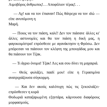
Αιμοβόρος άνθρωπος!… Αποφόλιον τέρας!. . .
— Αχ! και να τον έπιαναν! Πώς θάτρεχα να τον ιδώ —
είπε ανυπόμονη η
Μαρή.
— Ποιος να τον πιάση, καλέ! Δεν τον πιάσανε άλλες κι'
άλλες αστυνομίες και θα τον πιάση η δική μας, η
φαγοκοιμίστρα! επρόσθεσε με αγανάκτησιν η Φρόσω. Δεν
μπόρεσαν να πιάσουν τον κλέφτη της μπουγάδας μου και
θα πιάσουν τον Τζακ.
— Τι άγριο όνομα! Τζακ! Λες και σου δίνει τη μαχαιριά.
— Θεός φυλάξει, παιδί μου! είπε η Γερασιμίνα
ανατριχιάζουσα σύγκορμη.
— Και δεν ακούς καλότυχη πώς τις ξεκοιλιάζει·
επρόσθεσεν η κυρά
Θοδωριά καταζαρωμένη εξηντάρα, κάμνουσα διαφόρους
μορφασμούς.