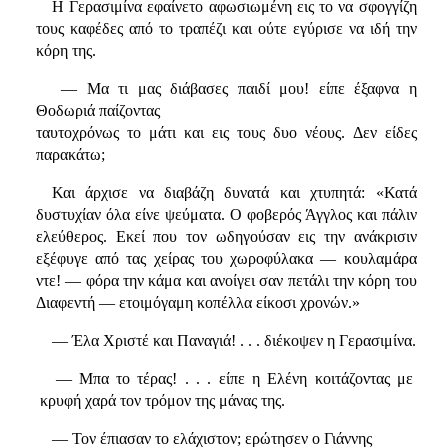
Η Γερασιμίνα εφαίνετο αφωσιωμένη εις το να σφογγίζη
τους καφέδες από το τραπέζι και ούτε εγύρισε να ιδή την
κόρη της.
— Μα τι μας διάβασες παιδί μου! είπε έξαφνα η
Θοδωριά παίζοντας
ταυτοχρόνως το μάτι και εις τους δυο νέους. Δεν είδες
παρακάτω;
Και άρχισε να διαβάζη δυνατά και χτυπητά: «Κατά
δυστυχίαν όλα είνε ψεύματα. Ο φοβερός Άγγλος και πάλιν
ελεύθερος. Εκεί που τον ωδηγούσαν εις την ανάκρισιν
εξέφυγε από τας χείρας του χωροφύλακα — κουλαμάρα
ντε! — φόρα την κάμα και ανοίγει σαν πετάλι την κόρη του
Διαφεντή — ετοιμόγαμη κοπέλλα είκοσι χρονών.»
— Έλα Χριστέ και Παναγιά! . . . διέκοψεν η Γερασιμίνα.
— Μπα το τέρας! . . . είπε η Ελένη κοιτάζοντας με
κρυφή χαρά τον τρόμον της μάνας της.
— Τον έπιασαν το ελάχιστον; ερώτησεν ο Γιάννης