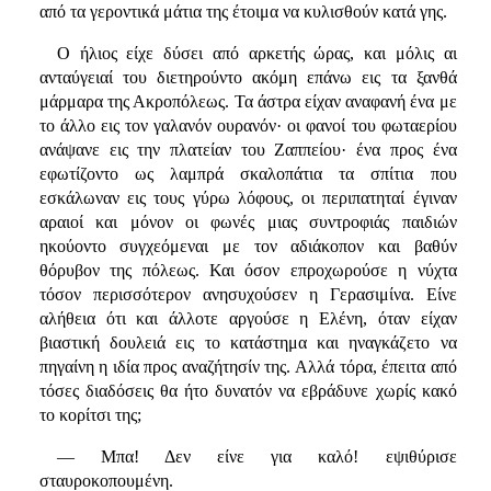
από τα γεροντικά μάτια της έτοιμα να κυλισθούν κατά γης.
Ο ήλιος είχε δύσει από αρκετής ώρας, και μόλις αι
ανταύγειαί του διετηρούντο ακόμη επάνω εις τα ξανθά
μάρμαρα της Ακροπόλεως. Τα άστρα είχαν αναφανή ένα με
το άλλο εις τον γαλανόν ουρανόν· οι φανοί του φωταερίου
ανάψανε εις την πλατείαν του Ζαππείου· ένα προς ένα
εφωτίζοντο ως λαμπρά σκαλοπάτια τα σπίτια που
εσκάλωναν εις τους γύρω λόφους, οι περιπατηταί έγιναν
αραιοί και μόνον οι φωνές μιας συντροφιάς παιδιών
ηκούοντο συγχεόμεναι με τον αδιάκοπον και βαθύν
θόρυβον της πόλεως. Και όσον επροχωρούσε η νύχτα
τόσον περισσότερον ανησυχούσεν η Γερασιμίνα. Είνε
αλήθεια ότι και άλλοτε αργούσε η Ελένη, όταν είχαν
βιαστική δουλειά εις το κατάστημα και ηναγκάζετο να
πηγαίνη η ιδία προς αναζήτησίν της. Αλλά τόρα, έπειτα από
τόσες διαδόσεις θα ήτο δυνατόν να εβράδυνε χωρίς κακό
το κορίτσι της;
— Μπα! Δεν είνε για καλό! εψιθύρισε
σταυροκοπουμένη.