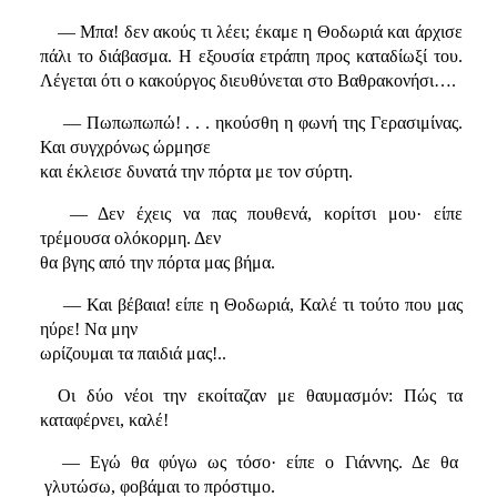
— Μπα! δεν ακούς τι λέει; έκαμε η Θοδωριά και άρχισε
πάλι το διάβασμα. Η εξουσία ετράπη προς καταδίωξί του.
Λέγεται ότι ο κακούργος διευθύνεται στο Βαθρακονήσι….
— Πωπωπωπώ! . . . ηκούσθη η φωνή της Γερασιμίνας.
Και συγχρόνως ώρμησε
και έκλεισε δυνατά την πόρτα με τον σύρτη.
— Δεν έχεις να πας πουθενά, κορίτσι μου· είπε
τρέμουσα ολόκορμη. Δεν
θα βγης από την πόρτα μας βήμα.
— Και βέβαια! είπε η Θοδωριά, Καλέ τι τούτο που μας
ηύρε! Να μην
ωρίζουμαι τα παιδιά μας!..
Οι δύο νέοι την εκοίταζαν με θαυμασμόν: Πώς τα
καταφέρνει, καλέ!
— Εγώ θα φύγω ως τόσο· είπε ο Γιάννης. Δε θα
γλυτώσω, φοβάμαι το πρόστιμο.