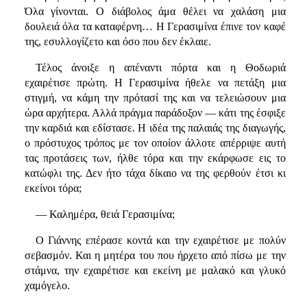
Όλα γίνονται. Ο διάβολος άμα θέλει να χαλάση μια
δουλειά όλα τα καταφέρνη… Η Γερασιμίνα έπινε τον καφέ
της, εσυλλογίζετο και όσο που δεν έκλαιε.
Τέλος άνοιξε η απέναντι πόρτα και η Θοδωριά
εχαιρέτισε πρώτη. Η Γερασιμίνα ήθελε να πετάξη μια
στιγμή, να κάμη την πρότασί της και να τελειώσουν μια
ώρα αρχήτερα. Αλλά πράγμα παράδοξον — κάτι της έσφιξε
την καρδιά και εδίστασε. Η ιδέα της παλαιάς της διαγωγής,
ο πρόστυχος τρόπος με τον οποίον άλλοτε απέρριψε αυτή
τας προτάσεις των, ήλθε τόρα και την εκάρφωσε εις το
κατώφλι της. Δεν ήτο τάχα δίκαιο να της φερθούν έτσι κι
εκείνοι τόρα;
— Καλημέρα, θειά Γερασιμίνα;
Ο Γιάννης επέρασε κοντά και την εχαιρέτισε με πολύν
σεβασμόν. Και η μητέρα του που ήρχετο από πίσω με την
στάμνα, την εχαιρέτισε και εκείνη με μαλακό και γλυκό
χαμόγελο.