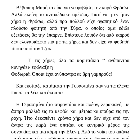
Βέβαια η Μαρή το είπε για να φοβήση την κυρά Φρόσω.
Αλλά εκείνη το ανταπέδωκε αμέσως. Γιατί ναι μεν ήταν
χήρα η Φρόσω, αλλά προ πολλού είχε αγαπητικό έναν
πλούσιο φοιτητή από την Σύρα, ο οποίος άμα έδιδε
εξετάσεις θα την έπαιρνε. Επίστευε λοιπόν ότι από καιρού
δεν ελογαριάζετο πια με τις χήρες και δεν είχε να φοβηθή
τίποτα από τον Τζακ.
— Τι τις χήρες; όλο τα κοριτσάκια τ' ανύπαντρα
κυνηγάει· εφώναξε η
Θοδωριά. Όποια έχει ανύπαντρα ας βρη γαμπρούς!
Και εκοίταξε κατάματα την Γερασιμίνα σαν να τις έλεγε:
Για σε τα λέω και άκου τα.
Η Γερασιμίνα ήτο σαραντάρα και πλέον, ξερακιανή, με
άσπρα μαλλιά εις το κεφάλι και μέτρια καμπούρα εις την
ράχη. Ήτο δεκαπέντε χρόνια χήρα και δεν είχε από τον
άντρα της παρά ένα σπιτάκι σε κεντρικό μέρος της
συνοικίας και μια κόρη την Ελένη. Από το νοίκι του απάνω
πατώματος είχε εισόδημα τριανταπέντε δραχμές και από