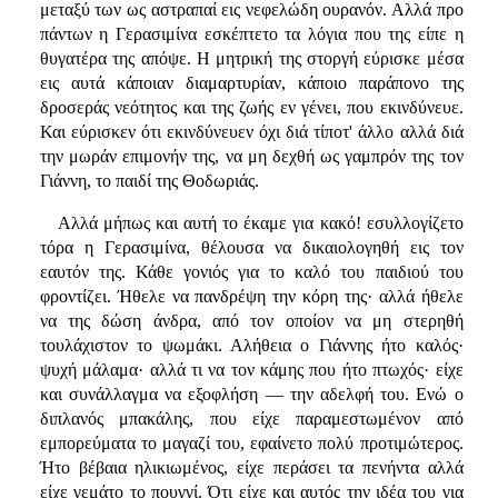
μεταξύ των ως αστραπαί εις νεφελώδη ουρανόν. Αλλά προ
πάντων η Γερασιμίνα εσκέπτετο τα λόγια που της είπε η
θυγατέρα της απόψε. Η μητρική της στοργή εύρισκε μέσα
εις αυτά κάποιαν διαμαρτυρίαν, κάποιο παράπονο της
δροσεράς νεότητος και της ζωής εν γένει, που εκινδύνευε.
Και εύρισκεν ότι εκινδύνευεν όχι διά τίποτ' άλλο αλλά διά
την μωράν επιμονήν της, να μη δεχθή ως γαμπρόν της τον
Γιάννη, το παιδί της Θοδωριάς.
Αλλά μήπως και αυτή το έκαμε για κακό! εσυλλογίζετο
τόρα η Γερασιμίνα, θέλουσα να δικαιολογηθή εις τον
εαυτόν της. Κάθε γονιός για το καλό του παιδιού του
φροντίζει. Ήθελε να πανδρέψη την κόρη της· αλλά ήθελε
να της δώση άνδρα, από τον οποίον να μη στερηθή
τουλάχιστον το ψωμάκι. Αλήθεια ο Γιάννης ήτο καλός·
ψυχή μάλαμα· αλλά τι να τον κάμης που ήτο πτωχός· είχε
και συνάλλαγμα να εξοφλήση — την αδελφή του. Ενώ ο
διπλανός μπακάλης, που είχε παραμεστωμένον από
εμπορεύματα το μαγαζί του, εφαίνετο πολύ προτιμώτερος.
Ήτο βέβαια ηλικιωμένος, είχε περάσει τα πενήντα αλλά
είχε γεμάτο το πουγγί. Ότι είχε και αυτός την ιδέα του για