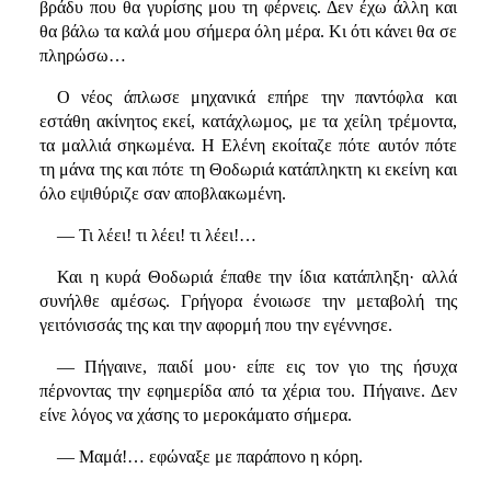
βράδυ που θα γυρίσης μου τη φέρνεις. Δεν έχω άλλη και
θα βάλω τα καλά μου σήμερα όλη μέρα. Κι ότι κάνει θα σε
πληρώσω…
Ο νέος άπλωσε μηχανικά επήρε την παντόφλα και
εστάθη ακίνητος εκεί, κατάχλωμος, με τα χείλη τρέμοντα,
τα μαλλιά σηκωμένα. Η Ελένη εκοίταζε πότε αυτόν πότε
τη μάνα της και πότε τη Θοδωριά κατάπληκτη κι εκείνη και
όλο εψιθύριζε σαν αποβλακωμένη.
— Τι λέει! τι λέει! τι λέει!…
Και η κυρά Θοδωριά έπαθε την ίδια κατάπληξη· αλλά
συνήλθε αμέσως. Γρήγορα ένοιωσε την μεταβολή της
γειτόνισσάς της και την αφορμή που την εγέννησε.
— Πήγαινε, παιδί μου· είπε εις τον γιο της ήσυχα
πέρνοντας την εφημερίδα από τα χέρια του. Πήγαινε. Δεν
είνε λόγος να χάσης το μεροκάματο σήμερα.
— Μαμά!… εφώναξε με παράπονο η κόρη.