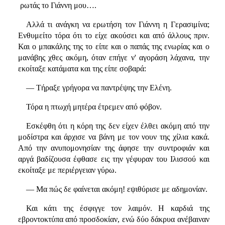
ρωτάς το Γιάννη μου….
Αλλά τι ανάγκη να ερωτήση τον Γιάννη η Γερασιμίνα;
Ενθυμείτο τόρα ότι το είχε ακούσει και από άλλους πριν.
Και ο μπακάλης της το είπε και ο παπάς της ενωρίας και ο
μανάβης χθες ακόμη, όταν επήγε ν' αγοράση λάχανα, την
εκοίταξε κατάματα και της είπε σοβαρά:
— Τήραξε γρήγορα να παντρέψης την Ελένη.
Τόρα η πτωχή μητέρα έτρεμεν από φόβον.
Εσκέφθη ότι η κόρη της δεν είχεν έλθει ακόμη από την
μοδίστρα και άρχισε να βάνη με τον νουν της χίλια κακά.
Από την ανυπομονησίαν της άφησε την συντροφιάν και
αργά βαδίζουσα έφθασε εις την γέφυραν του Ιλισσού και
εκοίταξε με περιέργειαν γύρω.
— Μα πώς δε φαίνεται ακόμη! εψιθύρισε με αδημονίαν.
Και κάτι της έσφιγγε τον λαιμόν. Η καρδιά της
εβροντοκτύπα από προσδοκίαν, ενώ δύο δάκρυα ανέβαιναν