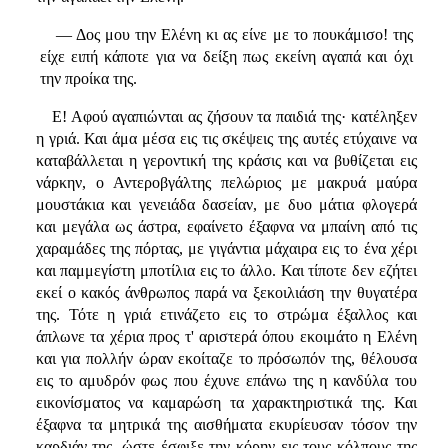
— Δος μου την Ελένη κι ας είνε με το πουκάμισο! της
είχε ειπή κάποτε για να δείξη πως εκείνη αγαπά και όχι
την προίκα της.
Ε! Αφού αγαπιώνται ας ζήσουν τα παιδιά της· κατέληξεν
η γριά. Και άμα μέσα εις τις σκέψεις της αυτές ετύχαινε να
καταβάλλεται η γεροντική της κράσις και να βυθίζεται εις
νάρκην, ο Αντεροβγάλτης πελώριος με μακρυά μαύρα
μουστάκια και γενειάδα δασείαν, με δυο μάτια φλογερά
και μεγάλα ως άστρα, εφαίνετο έξαφνα να μπαίνη από τις
χαραμάδες της πόρτας, με γιγάντια μάχαιρα εις το ένα χέρι
και παμμεγίστη μποτίλια εις το άλλο. Και τίποτε δεν εζήτει
εκεί ο κακός άνθρωπος παρά να ξεκοιλιάση την θυγατέρα
της. Τότε η γριά ετινάζετο εις το στρώμα έξαλλος και
άπλωνε τα χέρια προς τ' αριστερά όπου εκοιμάτο η Ελένη
και για πολλήν ώραν εκοίταζε το πρόσωπόν της, θέλουσα
εις το αμυδρόν φως που έχυνε επάνω της η κανδύλα του
εικονίσματος να καμαρώση τα χαρακτηριστικά της. Και
έξαφνα τα μητρικά της αισθήματα εκυρίευσαν τόσον την
καρδιάν της, ώστε έσφιξε την κόρην εις τους κόλπους της