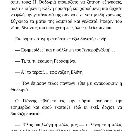
σπίτι τους; Η Θοδωριά ετοιμάζετο να ζήτηση εξηγήσεις,
αλλά εμπήκεν η Ελένη δροσερή και χαρούμενη και άρχισε
να φιλή την γειτόνισσά της σαν να είχε να την ιδή χρόνους.
Σύγκαιρα τα μάτια της λαμπερά και γελαστά έπαιζαν του
νέου, δίνοντας του υπόσχεση πως όλα ετελείωσαν πια.
Εκείνη την στιγμή ακούστηκε έξω δυνατή φωνή:
— Εφημερίδες! και η σύλληψη του Άντεροβγάλτη! . .
— Τι, τι, τι; έκαμε η Γερασιμίνα.
— Α! το τέρας!… εφώναξε η Ελένη
— Τον έπιασαν τέλος πάντων! είπε με ανακούφισιν η
Θοδωριά.
Ο Γιάννης εβγήκεν εις την πόρτα, αγόρασε την
εφημερίδα και αφού εκοίταξε εδώ κι εκεί, άρχισε να
διαβάζη δυνατά:
— Τέλος απηλλάγη η πόλις μας — τι λέγομεν η πόλις