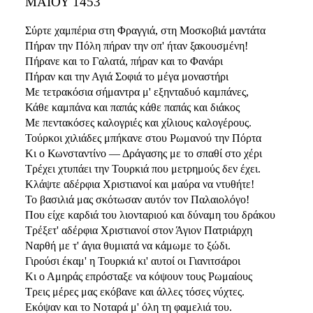
ΜΑΪΟΥ 1453
Σύρτε χαμπέρια στη Φραγγιά, στη Μοσκοβιά μαντάτα
Πήραν την Πόλη πήραν την οπ' ήταν ξακουσμένη!
Πήρανε και το Γαλατά, πήραν και το Φανάρι
Πήραν και την Αγιά Σοφιά το μέγα μοναστήρι
Με τετρακόσια σήμαντρα μ' εξηνταδυό καμπάνες,
Κάθε καμπάνα και παπάς κάθε παπάς και διάκος
Με πεντακόσες καλογριές και χίλιους καλογέρους.
Τούρκοι χιλιάδες μπήκανε στου Ρωμανού την Πόρτα
Κι ο Κωνσταντίνο — Δράγασης με το σπαθί στο χέρι
Τρέχει χτυπάει την Τουρκιά που μετρημούς δεν έχει.
Κλάψτε αδέρφια Χριστιανοί και μαύρα να ντυθήτε!
Το βασιλιά μας σκότωσαν αυτόν τον Παλαιολόγο!
Που είχε καρδιά του λιονταριού και δύναμη του δράκου
Τρέξετ' αδέρφια Χριστιανοί στον Άγιον Πατριάρχη
Ναρθή με τ' άγια θυμιατά να κάμωμε το ξώδι.
Γιρούσι έκαμ' η Τουρκιά κι' αυτοί οι Γιανιτσάροι
Κι ο Αμηράς επρόσταξε να κόψουν τους Ρωμαίους
Τρεις μέρες μας εκόβανε και άλλες τόσες νύχτες.
Εκόψαν και το Νοταρά μ' όλη τη φαμελιά του.