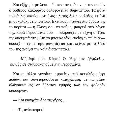
Και εξήγησε με λεπτομέρειαν τον τρόπον με τον οποίον
ο φοβερός κακούργος δολοφονεί τα θύματά του. Τα μόνα
του όπλα, ακούς, είνε ένας πλατής δίκοπος λάζος κι ένα
μπουκαλάκι με υπνωτικό. Εκεί που πηγαίνει στο δρόμο της
το κορίτσι — η Ελένη σου να πούμε, μακρυά από λόγου
της, κυρά Γερασιμίνα μου — πλησιάζει με τέχνη ο Τζακ
της ακουμπά στη μύτη το μπουκαλάκι, εκείνη εν τω άμα —
ακούς! — εν τω άμα υπνωτίζεται και εκείνος με το λάζο
του της ανοίγει την κοιλιά σαν πετάλι.
— Μήσθητί μου, Κύριε! Ο άδης τον έβγαλε!…
εψιθύρισε σταυροκοπούμενη η Γερασιμίνα.
Και αι άλλαι γυναίκες εφρικίων από κεφαλής μέχρι
ποδών, και συνεταράσσοντο κατάχλωμοι, με τα μάτια
ολάνοικτα ως να έβλεπαν εμπρός των τον φοβερόν
κακούργον.
— Και κυνηγάει όλο τις χήρες…
— Τις ανύπαντρες!