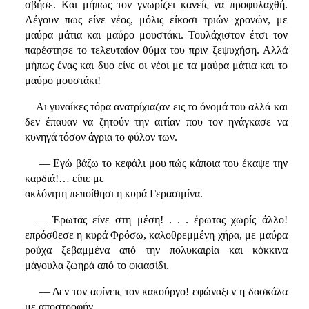
σβήσε. Και μήπως τον γνωρίζει κανείς να προφυλαχθή.
Λέγουν πως είνε νέος, μόλις είκοσι τριών χρονών, με
μαύρα μάτια και μαύρο μουστάκι. Τουλάχιστον έτσι τον
παρέστησε το τελευταίον θύμα του πριν ξεψυχήση. Αλλά
μήπως ένας και δυο είνε οι νέοι με τα μαύρα μάτια και το
μαύρο μουστάκι!
Αι γυναίκες τόρα ανατρίχιαζαν εις το όνομά του αλλά και
δεν έπαυαν να ζητούν την αιτίαν που τον ηνάγκασε να
κυνηγά τόσον άγρια το φύλον των.
— Εγώ βάζω το κεφάλι μου πώς κάποια του έκαψε την
καρδιά!… είπε με
ακλόνητη πεποίθησι η κυρά Γερασιμίνα.
— Έρωτας είνε στη μέση! . . . έρωτας χωρίς άλλο!
επρόσθεσε η κυρά Φρόσω, καλοθρεμμένη χήρα, με μαύρα
ρούχα ξεβαμμένα από την πολυκαιρία και κόκκινα
μάγουλα ζωηρά από το φκιασίδι.
— Δεν τον αφίνεις τον κακούργο! εφώναξεν η δασκάλα
με αποστροφήν.