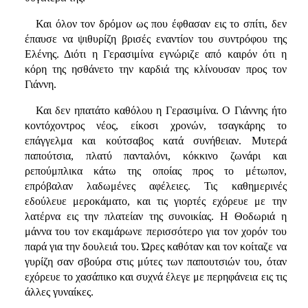
Και όλον τον δρόμον ως που έφθασαν εις το σπίτι, δεν
έπαυσε να ψιθυρίζη βρισές εναντίον του συντρόφου της
Ελένης. Διότι η Γερασιμίνα εγνώριζε από καιρόν ότι η
κόρη της ησθάνετο την καρδιά της κλίνουσαν προς τον
Γιάννη.
Και δεν ηπατάτο καθόλου η Γερασιμίνα. Ο Γιάννης ήτο
κοντόχοντρος νέος, είκοσι χρονών, τσαγκάρης το
επάγγελμα και κούτσαβος κατά συνήθειαν. Μυτερά
παπούτσια, πλατύ πανταλόνι, κόκκινο ζωνάρι και
ρεπούμπλικα κάτω της οποίας προς το μέτωπον,
επρόβαλαν λαδωμένες αφέλειες. Τις καθημερινές
εδούλευε μεροκάματο, και τις γιορτές εχόρευε με την
λατέρνα εις την πλατείαν της συνοικίας. Η Θοδωριά η
μάννα του τον εκαμάρωνε περισσότερο για τον χορόν του
παρά για την δουλειά του. Ώρες καθόταν και τον κοίταζε να
γυρίζη σαν σβούρα στις μύτες των παπουτσιών του, όταν
εχόρευε το χασάπικο και συχνά έλεγε με περηφάνεια εις τις
άλλες γυναίκες.