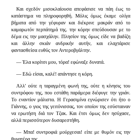
Και σχεδόν μισοκλαίουσα απεφάσισε να πάη έως το
κατάστημα να πληροφορηθή. Μόλις όμως έκαμε ολίγα
βήματα από την γέφυραν και διέκρινε μακράν από το
καμαρωτόν περπάτημά της. την κόρην σπεύδουσαν με το
δέμα εις την μασχάλην. Πλησίον της όμως είδε να βαδίζη
και άλλην σκιάν ανδρικήν αυτήν, και ελαχτάρισε
φαντασθείσα ευθύς τον Αντεροβγάλτην.
— Έλα κορίτσι μου, τόρα! εφώναξε δυνατά.
— Εδώ είσαι, καλέ! απάντησε η κόρη.
Αλλ' ούτε η ταραγμένη φωνή της, ούτε η κίνησις του
συντρόφου της, που εστάθη παράμερα διέφυγε την γριάν.
Το εναντίον μάλιστα. Η Γερασιμίνα εγνώρισεν ότι ήτο ο
Γιάννης, ο γιος της γειτόνισσας, τον οποίον της εσύσταιναν
να ερωτήση διά τον Τζακ. Και έτσι όμως δεν ησύχασε,
αλλά περισσότερον δυσαρεστήθη.
— Μπα! συντροφιά μούρχεσαι! είπε με θυμόν εις την
θυγατέρα της.