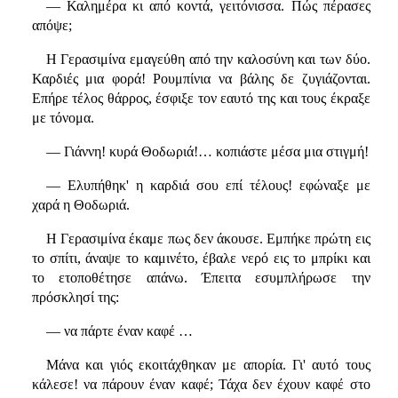
— Καλημέρα κι από κοντά, γειτόνισσα. Πώς πέρασες
απόψε;
Η Γερασιμίνα εμαγεύθη από την καλοσύνη και των δύο.
Καρδιές μια φορά! Ρουμπίνια να βάλης δε ζυγιάζονται.
Επήρε τέλος θάρρος, έσφιξε τον εαυτό της και τους έκραξε
με τόνομα.
— Γιάννη! κυρά Θοδωριά!… κοπιάστε μέσα μια στιγμή!
— Ελυπήθηκ' η καρδιά σου επί τέλους! εφώναξε με
χαρά η Θοδωριά.
Η Γερασιμίνα έκαμε πως δεν άκουσε. Εμπήκε πρώτη εις
το σπίτι, άναψε το καμινέτο, έβαλε νερό εις το μπρίκι και
το ετοποθέτησε απάνω. Έπειτα εσυμπλήρωσε την
πρόσκλησί της:
— να πάρτε έναν καφέ …
Μάνα και γιός εκοιτάχθηκαν με απορία. Γι' αυτό τους
κάλεσε! να πάρουν έναν καφέ; Τάχα δεν έχουν καφέ στο