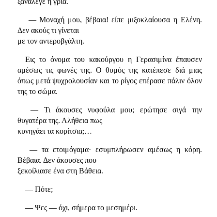
ξανάλεγε η γριά.
— Μοναχή μου, βέβαια! είπε μιξοκλαίουσα η Ελένη.
Δεν ακούς τι γίνεται
με τον αντεροβγάλτη.
Εις το όνομα του κακούργου η Γερασιμίνα έπαυσεν
αμέσως τις φωνές της. Ο θυμός της κατέπεσε διά μιας
όπως μετά ψυχρολουσίαν και το ρίγος επέρασε πάλιν όλον
της το σώμα.
— Τι άκουσες νυφούλα μου; ερώτησε σιγά την
θυγατέρα της. Αλήθεια πως
κυνηγάει τα κορίτσια;…
— τα ετοιμόγαμα· εσυμπλήρωσεν αμέσως η κόρη.
Βέβαια. Δεν άκουσες που
ξεκοίλιασε ένα στη Βάθεια.
— Πότε;
— Ψες — όχι, σήμερα το μεσημέρι.