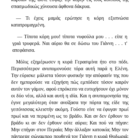
σπασμωδικώς χύνουσα άφθονα δάκρυα.
— Τι έχεις μαμάς ερώτησε η κόρη εξυπνώσα
κατατρομαγμένη.
— Τίποτα κόρη μου! τίποτα νυφούλα μου . . . είπε η
γριά τρυφερά. Ναι αύριο θα σε δώσω του Γιάννη . . . τ'
απεφάσισα.
Μόλις εξημέρωσεν η κυρά Γερασιμίνα ήτο στο πόδι.
Περισσότερον ανυπομονούσε τόρα αυτή παρά η Ελένη.
Την εύρισκε μάλιστα τόσον φυσικήν την απόφασίν της που
δεν ημπορούσε να εξηγήση πώς εμπόδισε τόσον καιρόν
αυτόν τον γάμον, αφού επρόκειτο να ευτυχήσουν όχι μόνον
οι δύο νέοι, αλλά και αυτή η ιδία. Και η ανυπομονησία της
έγινε μεγαλύτερη όταν ανοίξασα την πόρτα της είδε της
γειτόνισσας κλειστήν ακόμη. Γούστο είνε να έφυγαν πρωί
πρωί και να περιμένη ως το βράδυ. Και αν δεν έρθουν το
βράδυ κι αν δεν έρθουν ούτε αύριο; Και πού να πήγαν:
Μην επήγαν στον Περαία; Μην άλλαξαν κατοικία; Μην τον
πάντρεψε σώγαμπρο πουθενά τον Γιάννη η κυρά Θοδωριά;