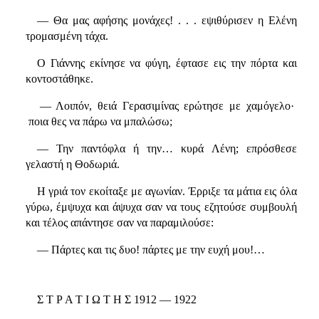
— Θα μας αφήσης μονάχες! . . . εψιθύρισεν η Ελένη
τρομασμένη τάχα.
Ο Γιάννης εκίνησε να φύγη, έφτασε εις την πόρτα και
κοντοστάθηκε.
— Λοιπόν, θειά Γερασιμίνας ερώτησε με χαμόγελο·
ποια θες να πάρω να μπαλώσω;
— Την παντόφλα ή την… κυρά Λένη; επρόσθεσε
γελαστή η Θοδωριά.
Η γριά τον εκοίταξε με αγωνίαν. Έρριξε τα μάτια εις όλα
γύρω, έμψυχα και άψυχα σαν να τους εζητούσε συμβουλή
και τέλος απάντησε σαν να παραμιλούσε:
— Πάρτες και τις δυο! πάρτες με την ευχή μου!…
Σ Τ Ρ Α Τ Ι Ω Τ Η Σ 1912 — 1922