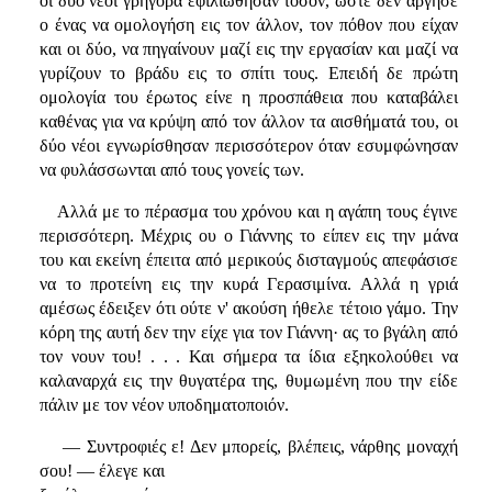
οι δύο νέοι γρήγορα εφιλιώθησαν τόσον, ώστε δεν άργησε
ο ένας να ομολογήση εις τον άλλον, τον πόθον που είχαν
και οι δύο, να πηγαίνουν μαζί εις την εργασίαν και μαζί να
γυρίζουν το βράδυ εις το σπίτι τους. Επειδή δε πρώτη
ομολογία του έρωτος είνε η προσπάθεια που καταβάλει
καθένας για να κρύψη από τον άλλον τα αισθήματά του, οι
δύο νέοι εγνωρίσθησαν περισσότερον όταν εσυμφώνησαν
να φυλάσσωνται από τους γονείς των.
Αλλά με το πέρασμα του χρόνου και η αγάπη τους έγινε
περισσότερη. Μέχρις ου ο Γιάννης το είπεν εις την μάνα
του και εκείνη έπειτα από μερικούς δισταγμούς απεφάσισε
να το προτείνη εις την κυρά Γερασιμίνα. Αλλά η γριά
αμέσως έδειξεν ότι ούτε ν' ακούση ήθελε τέτοιο γάμο. Την
κόρη της αυτή δεν την είχε για τον Γιάννη· ας το βγάλη από
τον νουν του! . . . Και σήμερα τα ίδια εξηκολούθει να
καλαναρχά εις την θυγατέρα της, θυμωμένη που την είδε
πάλιν με τον νέον υποδηματοποιόν.
— Συντροφιές ε! Δεν μπορείς, βλέπεις, νάρθης μοναχή
σου! — έλεγε και