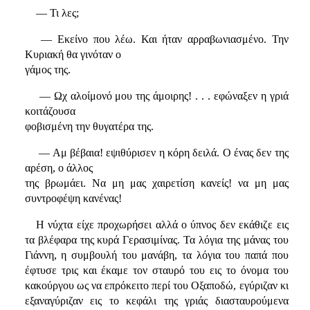
— Τι λες;
— Εκείνο που λέω. Και ήταν αρραβωνιασμένο. Την
Κυριακή θα γινόταν ο
γάμος της.
— Ωχ αλοίμονό μου της άμοιρης! . . . εφώναξεν η γριά
κοιτάζουσα
φοβισμένη την θυγατέρα της.
— Αμ βέβαια! εψιθύρισεν η κόρη δειλά. Ο ένας δεν της
αρέση, ο άλλος
της βρωμάει. Να μη μας χαιρετίση κανείς! να μη μας
συντροφέψη κανένας!
Η νύχτα είχε προχωρήσει αλλά ο ύπνος δεν εκάθιζε εις
τα βλέφαρα της κυρά Γερασιμίνας. Τα λόγια της μάνας του
Γιάννη, η συμβουλή του μανάβη, τα λόγια του παπά που
έφτυσε τρις και έκαμε τον σταυρό του εις το όνομα του
κακούργου ως να επρόκειτο περί του Οξαποδώ, εγύριζαν κι
εξαναγύριζαν εις το κεφάλι της γριάς διασταυρούμενα