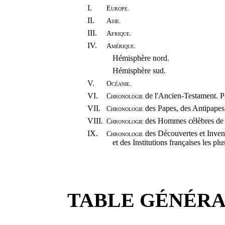
I.
Europe.
II.
Asie.
III.
Afrique.
IV.
Amérique.
Hémisphère nord.
Hémisphère sud.
V.
Océanie.
VI.
de l'Ancien-Testament. 
Chronologie
VII.
des Papes, des Antipapes,
Chronologie
VIII.
des Hommes célèbres de tou
Chronologie
IX.
des Découvertes et Inventi
Chronologie
et des Institutions françaises les plu
TABLE GÉNÉRA