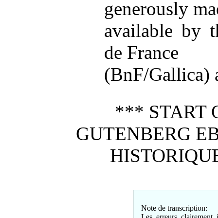
generously ma
available by t
de France
(BnF/Gallica) a
*** START 
GUTENBERG EB
HISTORIQUE
Note de transcription:
Les erreurs clairement 