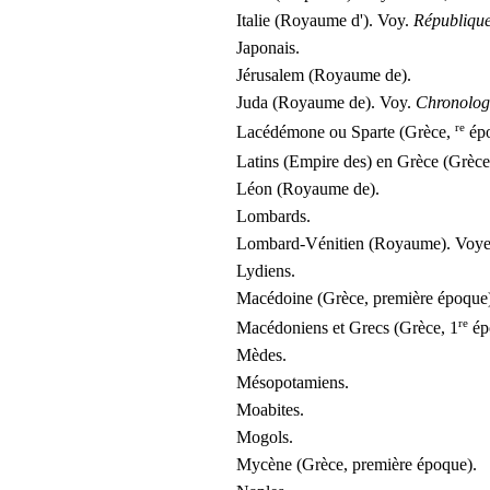
Italie (Royaume d'). Voy.
République
Japonais.
Jérusalem (Royaume de).
Juda (Royaume de). Voy.
Chronologi
re
Lacédémone ou Sparte (Grèce,
épo
Latins (Empire des) en Grèce (Grèce
Léon (Royaume de).
Lombards.
Lombard-Vénitien (Royaume). Voy
Lydiens.
Macédoine (Grèce, première époque)
re
Macédoniens et Grecs (Grèce, 1
ép
Mèdes.
Mésopotamiens.
Moabites.
Mogols.
Mycène (Grèce, première époque).