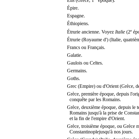
Élis (Grèce, 1
époque).
Épire.
Espagne.
Éthiopiens.
e
Étrurie ancienne. Voyez
Italie
(2
épo
Étrurie (Royaume d') (Italie, quatri
Francs ou Français.
Galatie.
Gaulois ou Celtes.
Germains.
Goths.
Grec (Empire) ou d'Orient (Grèce, 
Grèce, première époque, depuis l'ori
conquête par les Romains.
Grèce, deuxième époque, depuis le t
Romains jusqu'à la prise de Consta
et la fin de l'empire d'Orient.
Grèce, troisième époque, ou Grèce m
Constantinople
jusqu'à nos jours.