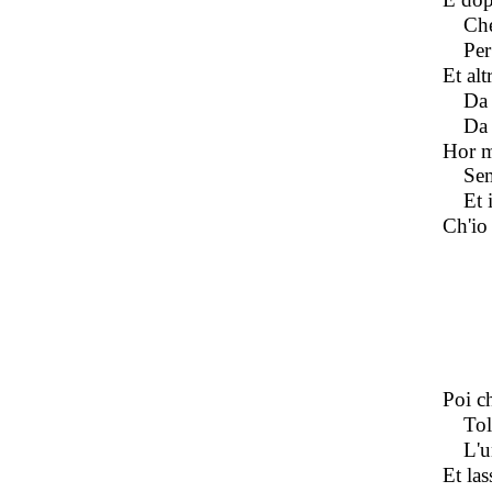
Che
Per
Et alt
Da 
Da 
Hor me
Sem
Et 
Ch'io 
Poi c
Tol
L'u
Et la