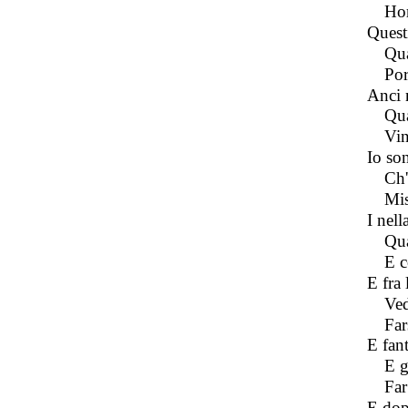
Hor
Quest
Qua
Por
Anci n
Qua
Vin
Io son
Ch'
Mis
I nell
Qua
E c
E fra
Ved
Far
E fant
E g
Far
E dop