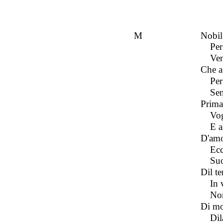
Nobil
M
Per
Ven
Che a
Per
Sen
Prima
Vog
E a
D'amor
Ecc
Suo
Dil te
In 
Nom
Di mor
Dil