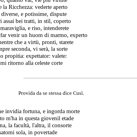
 la Ricchezza: vederte aperto
 diverse, e potissime, dispute
ri assai bei tratti, in stil, coperto
maraviglia, e riso, intenderete
far venir un huom di marmo, experto
ntre che a virtù, pronti, starete
pre seconda, vi serà, la sorte
io propitia: expettator: valete:
mi ritorno alla celeste corte
Provida da se stessa dice Cusì.
he invidia fortuna, e ingorda morte
to m'ha in questa giovenil etade
na, la facultà, l'altra, il consorte
ssatomi sola, in povertade