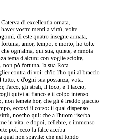
 Caterva di excellentia ornata,
 haver vostre menti a virtù, volte
gomi, di este quatro insegne armata,
 fortuna, amor, tempo, e morto, ho tolte
 che ogn'alma, qui stia, quiete, e rimota
za tema d'alcun: con voglie sciolte,
, non pò fortuna, la sua Rota
lier contra di voi: ch'io l'ho qui al braccio
l tutto, e d'ogni sua possanza, vota,
, l'arco, gli strali, il foco, e 'l laccio,
ogli quivi al fianco e il colpo intenso
, non temete hor, che gli è freddo giaccio
mpo, eccovi il corso: il qual dispenso
virtù, noscho qui: che a l'huom riserba
e in vita, e dopoi, cellebre, e immenso
te poi, ecco la falce acerba
a qual non spavite: che nel fondo