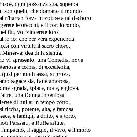
 iace, ogni possanza sua, superba
i, son quelli, che domano il mondo
i n'harran forza in voi: se a tal dechoro
gerete le orecchi, e il cor, iocondo,
el fin, voi vincerete loro
l io fo: che per vera experientia
cesi con virtute il sacro choro,
 Minerva: dea di la sientia,
io vi apresento, una Comedia, nova
teriosa e colma, di excellentia,
a qual per modi assai, si prova,
nto sagace sia, l'arte amorosa,
ome agrada, spiace, noce, e giova,
 l'altre, una Donna ingeniosa
erete di nulla: in tempo corto,
si riccha, potente, alta, e famosa
esce, e famigli, a dritto, e a torto,
ioti Parassiti, e Ruffe astute,
 l'impacito, il saggio, il vivo, e il morto
o, quanto val, vie più virtute