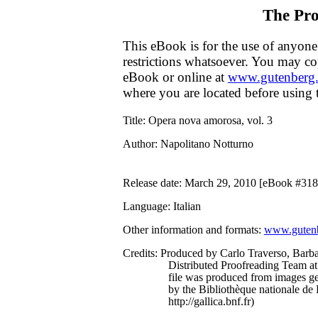
The Pro
This eBook is for the use of anyone
restrictions whatsoever. You may cop
eBook or online at
www.gutenberg.
where you are located before using 
Title
: Opera nova amorosa, vol. 3
Author
: Napolitano Notturno
Release date
: March 29, 2010 [eBook #318
Language
: Italian
Other information and formats
:
www.gutenb
Credits
: Produced by Carlo Traverso, Barb
Distributed Proofreading Team at
file was produced from images g
by the Bibliothèque nationale de 
http://gallica.bnf.fr)