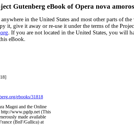
ject Gutenberg eBook of
Opera nova amorosa
 anywhere in the United States and most other parts of the
y it, give it away or re-use it under the terms of the Proj
org
. If you are not located in the United States, you will 
this eBook.
18]
erg.org/ebooks/31818
ara Magni and the Online
 http://www.pgdp.net (This
enerously made available
France (BnF/Gallica) at