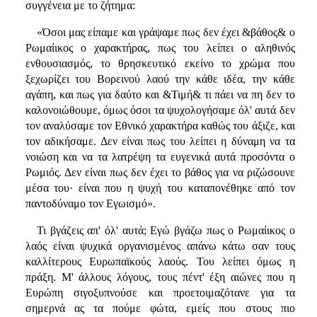
συγγένεια με το ζήτημα:
«Όσοι μας είπαμε και γράψαμε πως δεν έχει &βάθος& ο
Ρωμαίικος ο χαρακτήρας, πως του λείπει ο αληθινός
ενθουσιασμός, το θρησκευτικό εκείνο το χρώμα που
ξεχωρίζει του Βορεινού λαού την κάθε ιδέα, την κάθε
αγάπη, και πως για δαύτο και &Τιμή& τι πάει να πη δεν το
καλονοιώθουμε, όμως όσοι τα ψυχολογήσαμε όλ' αυτά δεν
τον αναλύσαμε τον Εθνικό χαρακτήρα καθώς του άξιζε, και
τον αδικήσαμε. Δεν είναι πως του λείπει η δύναμη να τα
νοιώση και να τα λατρέψη τα ευγενικά αυτά προσόντα ο
Ρωμιός. Δεν είναι πως δεν έχει το βάθος για να ριζώσουνε
μέσα του· είναι που η ψυχή του καταπονέθηκε από τον
παντοδύναμο τον Εγωισμό».
Τι βγάζεις απ' όλ' αυτά; Εγώ βγάζω πως ο Ρωμαίικος ο
λαός είναι ψυχικά οργανισμένος απάνω κάτω σαν τους
καλλίτερους Ευρωπαϊκούς λαούς. Του λείπει όμως η
πράξη. Μ' άλλους λόγους, τους πέντ' έξη αιώνες που η
Ευρώπη σιγοξυπνούσε και προετοιμαζότανε για τα
σημερνά ας τα πούμε φώτα, εμείς που στους πιο