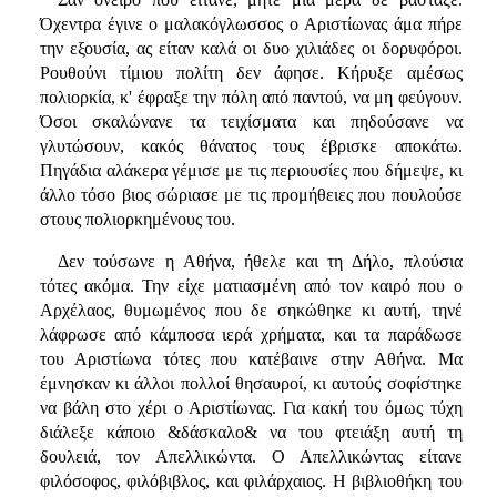
Όχεντρα έγινε ο μαλακόγλωσσος ο Αριστίωνας άμα πήρε
την εξουσία, ας είταν καλά οι δυο χιλιάδες οι δορυφόροι.
Ρουθούνι τίμιου πολίτη δεν άφησε. Κήρυξε αμέσως
πολιορκία, κ' έφραξε την πόλη από παντού, να μη φεύγουν.
Όσοι σκαλώνανε τα τειχίσματα και πηδούσανε να
γλυτώσουν, κακός θάνατος τους έβρισκε αποκάτω.
Πηγάδια αλάκερα γέμισε με τις περιουσίες που δήμεψε, κι
άλλο τόσο βιος σώριασε με τις προμήθειες που πουλούσε
στους πολιορκημένους του.
Δεν τούσωνε η Αθήνα, ήθελε και τη Δήλο, πλούσια
τότες ακόμα. Την είχε ματιασμένη από τον καιρό που ο
Αρχέλαος, θυμωμένος που δε σηκώθηκε κι αυτή, τηνέ
λάφρωσε από κάμποσα ιερά χρήματα, και τα παράδωσε
του Αριστίωνα τότες που κατέβαινε στην Αθήνα. Μα
έμνησκαν κι άλλοι πολλοί θησαυροί, κι αυτούς σοφίστηκε
να βάλη στο χέρι ο Αριστίωνας. Για κακή του όμως τύχη
διάλεξε κάποιο &δάσκαλο& να του φτειάξη αυτή τη
δουλειά, τον Απελλικώντα. Ο Απελλικώντας είτανε
φιλόσοφος, φιλόβιβλος, και φιλάρχαιος. Η βιβλιοθήκη του