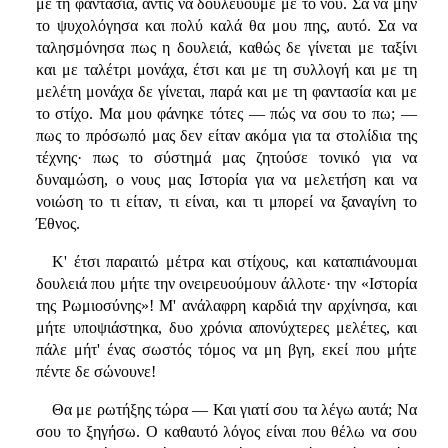
με τη φαντασία, αντίς να δουλεύουμε με το νου. Σα να μην
το ψυχολόγησα και πολύ καλά θα μου πης, αυτό. Σα να
ταλησμόνησα πως η δουλειά, καθώς δε γίνεται με ταξίνι
και με ταλέτρι μονάχα, έτσι και με τη συλλογή και με τη
μελέτη μονάχα δε γίνεται, παρά και με τη φαντασία και με
το στίχο. Μα μου φάνηκε τότες — πώς να σου το πω; —
πως το πρόσωπό μας δεν είταν ακόμα για τα στολίδια της
τέχνης· πως το σύστημά μας ζητούσε τονικό για να
δυναμώση, ο νους μας Ιστορία για να μελετήση και να
νοιώση το τι είταν, τι είναι, και τι μπορεί να ξαναγίνη το
Έθνος.
Κ' έτσι παραιτώ μέτρα και στίχους, και καταπιάνουμαι
δουλειά που μήτε την ονειρευούμουν άλλοτε· την «Ιστορία
της Ρωμιοσύνης»! Μ' ανάλαφρη καρδιά την αρχίνησα, και
μήτε υποψιάστηκα, δυο χρόνια απονύχτερες μελέτες, και
πάλε μήτ' ένας σωστός τόμος να μη βγη, εκεί που μήτε
πέντε δε σώνουνε!
Θα με ρωτήξης τώρα — Και γιατί σου τα λέγω αυτά; Να
σου το ξηγήσω. Ο καθαυτό λόγος είναι που θέλω να σου