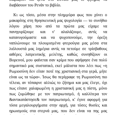
διαβάσουν του Ρενάν το βιβλίο.
Κι ως τόσο, μέσα στην πλημμύρα φως που χύνει ο
μακαρίτης στη θρησκευτική μας ψυχολογία — το συνήθιο
λόγου χάρη που από τα πρώτα μας είχαμε να
πανηγυρίζουμε και ν' αλαλάζουμε, αντίς να
κατανυγούμαστε και να ψυχοπονούμε, την όρεξη
ναπλώνουμε τα πλουμισμένα φτερούγια μας μέσα στα
λιόλουστά μας λημέρια αντίς να πετούμε σε τρίσβαθους
αιθέρες λατρευτικής μελέτης, καθώς συνηθίζουν οι
Βορεινοί, μου φαίνεται σαν κρίμα που αψήφησε ένα πολύ
σημαντικό μας συστατικό, εκεί μάλιστα που λέει πως «η
Ρωμιοσύνη δεν είταν ποτέ της χριστιανική στα γερά, μήτε
είναι ως τα τώρα». Ίσως θα περίγραφε τη Ρωμιοσύνη πιο
τέλεια, αν τόπαιρνε αλλιώς το ζήτημα και μας έλεγε, όχι
πως είτανε χαλαρωμένη η χριστιανική μας η πίστη, μόνο
πως ζυμώθηκε με τον πατριωτισμό, ή καλλίτερα τον
&αντικατάστησε& τον πατριωτισμό, κ' έγινε αφορμή για
τόσα μεγαλουργήματα στην αρχή, για τόσες θυσίες και
ηρωισμούς στα στερνά μας, που δεν είναι να πης μας