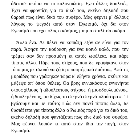
άδειασε ακόμα να το καλονοιώση. Έχει άλλες δουλειές.
Έχει να φροντίζη για το δικό του, εκείνο δηλαδή που
θαρρεί πως είναι δικό του συφέρο. Μας φέρνει μ' άλλους
λόγους το ψεγάδι αυτό στον Εγωισμό, όχι δα στον
Εγωισμό που έχει όλος ο κόσμος, μα μια σταλίτσα ακόμα.
Άλλο ένα. Δε θέλει να κοπιάζη εξόν αν είναι για τον
παρά. Άφησε την κούραση για ένα κοινό καλό, που την
τρέμει σαν δεν προσμένη κι αυτός ωφέλεια, και πάρε
τίποτις άλλο. Πάρε τους στίχους, που δε γραφήκανε στον
τόπο μας με σκοπό να ζήση ο ποιητής από δαύτους. Από τις
μυριάδες που γράφηκαν τώρα κ' εξήντα χρόνια, σκύψε και
μάζεψε απ' όπου θέλεις. Θα βρης εννιακόσους εννενήντα
στους χίλιους ή αδούλευτους στίχους, ή μισοδουλεμένους,
ή δουλεμένους, μα δίχως το στερνό στερνό «λούστρο ». Τι
βγάζουμε και με τούτο; Πώς δεν πονεί τίποτις άλλο, δε
θυσιάζεται για τίποτις άλλο ο Ρωμιός παρά για το δικό του,
εκείνο δηλαδή που φαντάζεται πως είνε δικό του συφέρο.
Μας φέρνει λοιπόν κι αυτό στην ίδια την πηγή, στον
Εγωισμό.