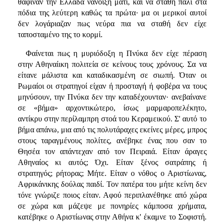
θάφιναν την Ελλάδα νανοίξη μάτι, και να σταθή πάλι στα
πόδια της λεύτερη καθώς τα πρώτα· μα οι μερικοί αυτοί
δεν λογάριαζαν πως νεύρα πια να σταθή δεν είχε
ταποσταμένο της το κορμί.
Φαίνεται πως η μυριόδοξη η Πνύκα δεν είχε πέραση
στην Αθηναίικη πολιτεία σε κείνους τους χρόνους. Σα να
είτανε μάλιστα και καταδικασμένη σε σιωπή. Όταν οι
Ρωμαίοι οι στρατηγοί είχαν ή προσταγή ή φοβέρα να τους
μηνύσουν, την Πνύκα δεν την καταδέχουνταν· ανεβαίνανε
σε «βήμα» αρχοντικώτερο, ίσως μαρμαροπελέκητο,
αντίκρυ στην περίλαμπρη στοά του Κεραμεικού. Σ' αυτό το
βήμα απάνω, μια από τις πολυτάραχες εκείνες μέρες, μπρος
στους ταραγμένους πολίτες, ανέβηκε ένας που σαν το
Θησέα τον απάντεχαν από τον Πειραιά. Είταν άραγες
Αθηναίος κι αυτός; Όχι. Είταν ξένος σατράπης ή
στρατηγός; ρήτορας; Μήτε. Είταν ο νόθος ο Αριστίωνας,
Αφρικάνικης δούλας παιδί. Τον πατέρα του μήτε κείνη δεν
τόνε γνώριζε ποιος είταν. Αφού περιπλανέθηκε από χώρα
σε χώρα και μάζεψε με πονηρίες κάμποσα χρήματα,
κατέβηκε ο Αριστίωνας στην Αθήνα κ' έκαμνε το Σοφιστή.