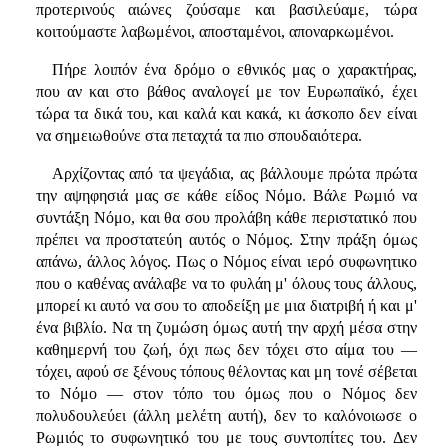
προτερινούς αιώνες ζούσαμε και βασιλεύαμε, τώρα
κοιτούμαστε λαβωμένοι, αποσταμένοι, αποναρκωμένοι.
Πήρε λοιπόν ένα δρόμο ο εθνικός μας ο χαρακτήρας,
που αν και στο βάθος αναλογεί με τον Ευρωπαϊκό, έχει
τώρα τα δικά του, και καλά και κακά, κι άσκοπο δεν είναι
να σημειωθούνε στα πεταχτά τα πιο σπουδαιότερα.
Αρχίζοντας από τα ψεγάδια, ας βάλλουμε πρώτα πρώτα
την αψηφησιά μας σε κάθε είδος Νόμο. Βάλε Ρωμιό να
συντάξη Νόμο, και θα σου προλάβη κάθε περιστατικό που
πρέπει να προστατεύη αυτός ο Νόμος. Στην πράξη όμως
απάνω, άλλος λόγος. Πως ο Νόμος είναι ιερό συφωνητικο
που ο καθένας ανάλαβε να το φυλάη μ' όλους τους άλλους,
μπορεί κι αυτό να σου το αποδείξη με μια διατριβή ή και μ'
ένα βιβλίο. Να τη ζυμώση όμως αυτή την αρχή μέσα στην
καθημερνή του ζωή, όχι πως δεν τόχει στο αίμα του —
τόχει, αφού σε ξένους τόπους θέλοντας και μη τονέ σέβεται
το Νόμο — στον τόπο του όμως που ο Νόμος δεν
πολυδουλεύει (άλλη μελέτη αυτή), δεν το καλόνοιωσε ο
Ρωμιός το συφωνητικό του με τους συντοπίτες του. Δεν