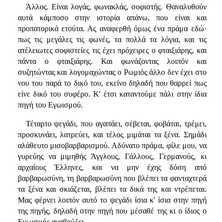
Άλλος. Είναι λογάς, φωνακλάς, σοφιστής. Θαναλυθούν
αυτά κάμποσο στην ιστορία απάνω, που είναι και
προπατορικά ετούτα. Ας αναφερθή όμως ένα πράμα εδώ·
πως τις μεγάλες τις φωνές, τα πολλά τα λόγια, και τις
ατέλειωτες σοφιστείες τις έχει πρόχειρες ο φταιξιάρης, και
πάντα ο φταιξιάρης. Και φωνάζοντας λοιπόν και
συζητώντας και λογομαχώντας ο Ρωμιός άλλο δεν έχει στο
νου του παρά το δικό του, εκείνο δηλαδή που θαρρεί πως
είνε δικό του συφέρο. Κ' έτσι καταντούμε πάλι στην ίδια
πηγή του Εγωισμού.
Τέταρτο ψεγάδι, που αγαπάει, σέβεται, φοβάται, τρέμει,
προσκυνάει, λατρεύει, και τέλος μιμάται τα ξένα. Σημάδι
αλάθευτο μισοβαρβαρισμού. Αδύνατο πράμα, φίλε μου, να
γυρεύης να μιμηθής Άγγλους, Γάλλους, Γερμανούς, κι
αρχαίους Έλληνες, και να μην έχης δόση από
βαρβαρωσύνη, τη βαρβαρωσύνη που βλέπει τα φανταχτερά
τα ξένα και σκιάζεται, βλέπει τα δικά της και ντρέπεται.
Μας φέρνει λοιπόν αυτό το ψεγάδι ίσια κ' ίσια στην πηγή
της πηγής, δηλαδή στην πηγή που μέσαθέ της κι ο ίδιος ο
Εγωισμός αναβρύζει.