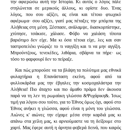
την αφιερώσω αυτή την Ιστορία. Κι αυτός ο λόγος πάλε
στηλώνεται σε μερικούς άλλους, κι ορίστε δυο. Ένας
λόγος, που σου αξίζει, ας είναι και τέτοιο φτωχικό
αφιέρωμα· σου αξίζει, γιατί μας πέταξες την μπόμπα της
Αλήθειας στη μέση. Ξέσπασε, ανάλαμψε, διασκορπίστηκε,
χτύπησε, τσάκισε, χάλασε. Φόβο να χαλάση τίποτα
βαριότιμο δεν είχε. Μα κι όσα τέτοια είχε, λες και σαν
ταστροπελέκι γνώριζε το τι ναγγίξη και τι να μην αγγίξη.
Μπρούντζους, τενεκέδες, λιθάρια, σβάρνα τα πήρε· ως
τόσο το φαρφουρί δεν το πείραξε.
Και πώς μπορούσε να τα βλάψη τα πολύτιμα μας εθνικά
φυλαχτήρια η Επανάσταση εκείνη, αφού από τα
φυλλοκάρδια μας την έβγαλες την κοσμοχαλάστρα την
Αλήθεια! Πιο άταχτο και πιο άμαθο πράμα δεν άκουσα
παρά να τη λεν τη ρωμαίικη γλώσσα &Ψυχάρικη&. Ίσως
τιμή για λόγου σου τούτο, για το Έθνος όμως όχι, αφού στο
Έθνος ανήκει η γλώσσα, αφού είναι η μόνη του γλώσσα.
Αιώνες κ' αιώνες την είχαμε μέσα στην καρδιά μας κι
απάνω στα χείλη μας, κι αρνιούμαστε να τη δείξουμε στο
χαρτί. Μας έφερε αυτή η άρνητα φοβερά δεινά, που καιρός