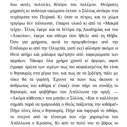
δυο αυτές πολιτείες θέατρο του πολέμου. Θεόρατες
μηχανές κι ανάλογα υψώματα έκτισε ο Σύλλας αντίκρυ στα
τειχίσματα του Πειραιά. Κι όταν οι πέτρες και το χώμα
τριγύρω δεν τούσωναν, έπαιρνε υλικό κι από τα «Μακρά
τείχη». Τέλος έφερε και τα δέντρα της Ακαδημίας και του
«Λυκείου», έφερε και σίδερο όσο ήθελε από τη Θήβα.
Όσο για χρήματα, αυτά τα προμηθεύτηκε από την
Επίδαυρο κι από την Ολυμπία, γιατί εκεί φύλαγαν ακόμα οι
Θεοί ασήμι και μάλαμα αμέτρητο από ταφιερώματα των
αρχαίων. Τάκαμε όλα χρήμα χρυσό κι άργυρο, αφού
έγραψε πρώτα των ιερέων πως πιο ασφαλισμένος θα είναι
ο θησαυρός στα χέρια του, και πως αν τα ξοδέψη, πάλε με
τόκο θα τα γυρίση. Έχουνε να πουν πως άκουσε ο
άνθρωπος του κιθάρα κ' έπαιζε όταν πήγε να συνάξη το
θησαυρό, και φοβήθηκε του Απόλλωνα την οργή. —
«Ακόμα κάθεσαι;» του μηνάει ο Σύλλας. «Και τι καλλίτερο
σημάδι παρά να τραγουδάη ο Θεός παίζοντας την κιθάρα!»
Πήγε τότες όλος ο θησαυρός. Πήγε και ταργυρό το πιθάρι,
το στερνό από τα τέσσερα που είχε χαρισμένα του
Απόλλωνα ο Κροίσος. Κι από το πολύ του το βάρος το