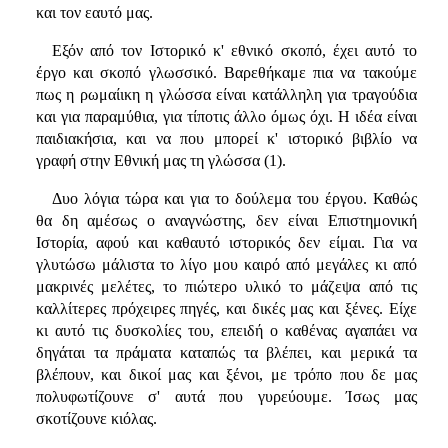
και τον εαυτό μας.
Εξόν από τον Ιστορικό κ' εθνικό σκοπό, έχει αυτό το
έργο και σκοπό γλωσσικό. Βαρεθήκαμε πια να τακούμε
πως η ρωμαίικη η γλώσσα είναι κατάλληλη για τραγούδια
και για παραμύθια, για τίποτις άλλο όμως όχι. Η ιδέα είναι
παιδιακήσια, και να που μπορεί κ' ιστορικό βιβλίο να
γραφή στην Εθνική μας τη γλώσσα (1).
Δυο λόγια τώρα και για το δούλεμα του έργου. Καθώς
θα δη αμέσως ο αναγνώστης, δεν είναι Επιστημονική
Ιστορία, αφού και καθαυτό ιστορικός δεν είμαι. Για να
γλυτώσω μάλιστα το λίγο μου καιρό από μεγάλες κι από
μακρινές μελέτες, το πιώτερο υλικό το μάζεψα από τις
καλλίτερες πρόχειρες πηγές, και δικές μας και ξένες. Είχε
κι αυτό τις δυσκολίες του, επειδή ο καθένας αγαπάει να
δηγάται τα πράματα καταπώς τα βλέπει, και μερικά τα
βλέπουν, και δικοί μας και ξένοι, με τρόπο που δε μας
πολυφωτίζουνε σ' αυτά που γυρεύουμε. Ίσως μας
σκοτίζουνε κιόλας.