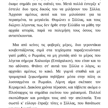
έκαμε σημάδι για τις σαϊτιές του. Μετά πολλά έστερξε κ'
έστειλε δυο τρεις δικούς του να μιλήσουν του Σύλλα.
Άρχισαν αμέσως αυτοί και του μιλούσανε για τα
περασμένα, τα μεγαλεία. Θυμώνει ο Σύλλας, και τους
διώχνει λέγοντας πως δεν ήρθε στην Ελλάδα να μάθη την
αρχαία ιστορία, παρά να πολεμήση τους όσους του
αντιστέκουνται.
Μια από κείνες τις φοβερές μέρες, δυο γεροντάκια
κουβεντιάζοντας σιμά στα τειχίσματα παραξενευόντανε
γιατί μαθές ο Ρωμαίος να μη χτυπάη από το μέρος που
λέγεται σήμερα Χαλκούρι (Επτάχαλκον), που είταν και το
πιο αδύνατο. Φτάνει στ' αυτιά του Σύλλα ο λόγος, κι
αρχινάει αμέσως το κακό. Με γυμνά σπαθιά και με
τρομαχτικά ξεφωνήματα πηδήξανε μέσα στην πόλη οι
λυσσαγμένοι οι Ρωμαίοι. Λίμνη αίμα σκέπασε τον
Κεραμεικό. Διακόσα χρόνια πέρασαν, και τάβλεπε ακόμα ο
Πλούταρχος τα σημάδια εκείνου του χαλασμού. Πολλοί
σκοτώθηκαν και μονάχοι τους από την απελπισία. Ένα
σωστό κ' εύλογο έπραξε τότες ο Σύλλας, που θανάτωσε