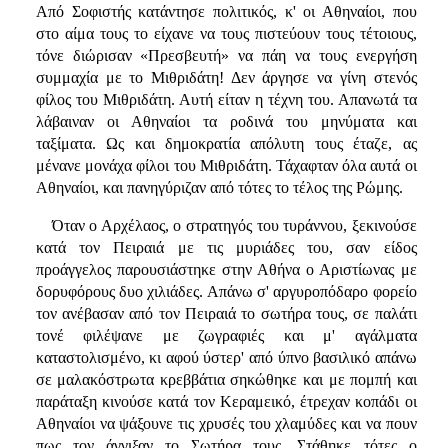
Από Σοφιστής κατάντησε πολιτικός, κ' οι Αθηναίοι, που
στο αίμα τους το είχανε να τους πιστεύουν τους τέτοιους,
τόνε διώρισαν «Πρεσβευτή» να πάη να τους ενεργήση
συμμαχία με το Μιθριδάτη! Δεν άργησε να γίνη στενός
φίλος του Μιθριδάτη. Αυτή είταν η τέχνη του. Απανωτά τα
λάβαιναν οι Αθηναίοι τα ροδινά του μηνύματα και
ταξίματα. Ως και δημοκρατία απόλυτη τους έταζε, ας
μένανε μονάχα φίλοι του Μιθριδάτη. Τάχαφταν όλα αυτά οι
Αθηναίοι, και πανηγύριζαν από τότες το τέλος της Ρώμης.
Όταν ο Αρχέλαος, ο στρατηγός του τυράννου, ξεκινούσε
κατά τον Πειραιά με τις μυριάδες του, σαν είδος
προάγγελος παρουσιάστηκε στην Αθήνα ο Αριστίωνας με
δορυφόρους δυο χιλιάδες. Απάνω σ' αργυροπόδαρο φορείο
τον ανέβασαν από τον Πειραιά το σωτήρα τους, σε παλάτι
τονέ φιλέψανε με ζωγραφιές και μ' αγάλματα
καταστολισμένο, κι αφού ύστερ' από ύπνο βασιλικό απάνω
σε μαλακόστρωτα κρεββάτια σηκώθηκε και με πομπή και
παράταξη κινούσε κατά τον Κεραμεικό, έτρεχαν κοπάδι οι
Αθηναίοι να ψάξουνε τις χρυσές του χλαμύδες και να πουν
πως τον άγγιξαν το Σωτήρα τους. Στάθηκε τότες ο