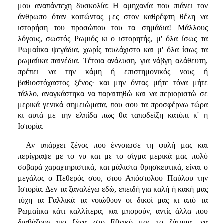
μου αναπάντεχη δυσκολία: Η αμηχανία που πιάνει τον
άνθρωπο όταν κοιτώντας μες στον καθρέφτη θέλη να
ιστορήση του προσώπου του τα σημάδια! Μάλλους
λόγους, σωστός Ρωμιός κι ο ιστορητής, μ' όλα ίσως τα
Ρωμαίικα ψεγάδια, χωρίς τουλάχιστο και μ' όλα ίσως τα
ρωμαίικα παινέδια. Τέτοια ανάλυση, για νάβγη αλάθευτη,
πρέπει να την κάμη ή επιστημονικός νους ή
βαθιοστόχαστος ξένος· και μην όντας μήτε τόνα μήτε
τάλλο, αναγκάστηκα να παραιτηθώ και να περιοριστώ σε
μερικά γενικά σημειώματα, που σου τα προσφέρνω τώρα
κι αυτά με την ελπίδα πως θα ταποδείξη κατόπι κ' η
Ιστορία.
Αν υπάρχει ξένος που έννοιωσε τη φυλή μας και
περίγραψε με το νυ και με το σίγμα μερικά μας πολύ
σοβαρά χαραχτηριστικά, και μάλιστα θρησκευτικά, είναι ο
μεγάλος ο Πεθερός σου, στου Απόστολου Παύλου την
Ιστορία. Δεν τα ξαναλέγω εδώ, επειδή για καλή ή κακή μας
τύχη τα Γαλλικά τα νοιώθουν οι δικοί μας κι από τα
Ρωμαίικα κάτι καλλίτερα, και μπορούν, αντίς άλλα που
διαβάζουν πιο ξένα στο Εθνικό μας το ζήτημα, να