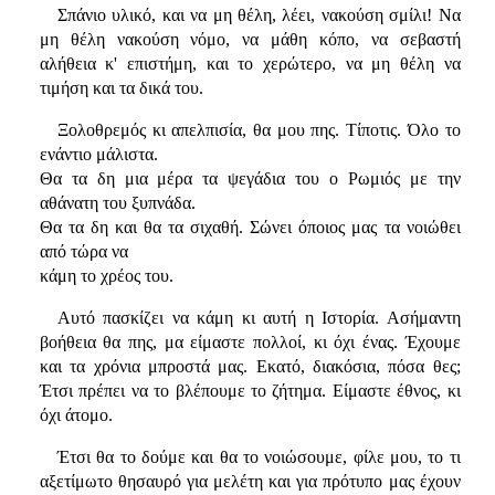
Σπάνιο υλικό, και να μη θέλη, λέει, νακούση σμίλι! Να
μη θέλη νακούση νόμο, να μάθη κόπο, να σεβαστή
αλήθεια κ' επιστήμη, και το χερώτερο, να μη θέλη να
τιμήση και τα δικά του.
Ξολοθρεμός κι απελπισία, θα μου πης. Τίποτις. Όλο το
ενάντιο μάλιστα.
Θα τα δη μια μέρα τα ψεγάδια του ο Ρωμιός με την
αθάνατη του ξυπνάδα.
Θα τα δη και θα τα σιχαθή. Σώνει όποιος μας τα νοιώθει
από τώρα να
κάμη το χρέος του.
Αυτό πασκίζει να κάμη κι αυτή η Ιστορία. Ασήμαντη
βοήθεια θα πης, μα είμαστε πολλοί, κι όχι ένας. Έχουμε
και τα χρόνια μπροστά μας. Εκατό, διακόσια, πόσα θες;
Έτσι πρέπει να το βλέπουμε το ζήτημα. Είμαστε έθνος, κι
όχι άτομο.
Έτσι θα το δούμε και θα το νοιώσουμε, φίλε μου, το τι
αξετίμωτο θησαυρό για μελέτη και για πρότυπο μας έχουν