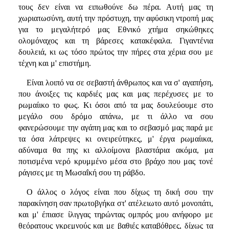
τους δεν είναι να ειπωθούνε δω πέρα. Αυτή μας τη
χωριατωσύνη, αυτή την πρόστυχη, την αφύσικη ντροπή μας
για το μεγαλήτερό μας Εθνικό χτήμα σηκώθηκες
ολομόναχος και τη βάρεσες κατακέφαλα. Γιγαντένια
δουλειά, κι ως τόσο πρώτος την πήρες στα χέρια σου με
τέχνη και μ' επιστήμη.
Είναι λοιπό να σε σεβαστή άνθρωπος και να σ' αγαπήση,
που άνοιξες τις καρδιές μας και μας περέχυσες με το
ρωμαίικο το φως. Κι όσοι από τα μας δουλεύουμε στο
μεγάλο σου δρόμο απάνω, με τι άλλο να σου
φανερώσουμε την αγάπη μας και το σεβασμό μας παρά με
τα όσα λάτρεψες κι ονειρεύτηκες, μ' έργα ρωμαίικα,
αδύναμα θα πης κι αλλοίμονα βλαστάρια ακόμα, μα
ποτισμένα νερό κρυμμένο μέσα στο βράχο που μας τονέ
ράγισες με τη Μωσαΐκή σου τη ράβδο.
Ο άλλος ο λόγος είναι που δίχως τη δική σου την
παρακίνηση σαν πρωτοβγήκα στ' ατέλειωτο αυτό μονοπάτι,
και μ' έπιασε ίλιγγας τηρώντας ομπρός μου ανήφορο με
θεόρατους γκρεμνούς και με βαθιές καταβόθρες, δίχως τα