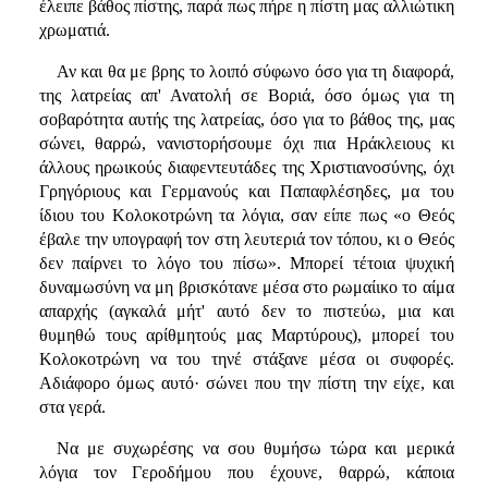
έλειπε βάθος πίστης, παρά πως πήρε η πίστη μας αλλιώτικη
χρωματιά.
Αν και θα με βρης το λοιπό σύφωνο όσο για τη διαφορά,
της λατρείας απ' Ανατολή σε Βοριά, όσο όμως για τη
σοβαρότητα αυτής της λατρείας, όσο για το βάθος της, μας
σώνει, θαρρώ, νανιστορήσουμε όχι πια Ηράκλειους κι
άλλους ηρωικούς διαφεντευτάδες της Χριστιανοσύνης, όχι
Γρηγόριους και Γερμανούς και Παπαφλέσηδες, μα του
ίδιου του Κολοκοτρώνη τα λόγια, σαν είπε πως «ο Θεός
έβαλε την υπογραφή τον στη λευτεριά τον τόπου, κι ο Θεός
δεν παίρνει το λόγο του πίσω». Μπορεί τέτοια ψυχική
δυναμωσύνη να μη βρισκότανε μέσα στο ρωμαίικο το αίμα
απαρχής (αγκαλά μήτ' αυτό δεν το πιστεύω, μια και
θυμηθώ τους αρίθμητούς μας Μαρτύρους), μπορεί του
Κολοκοτρώνη να του τηνέ στάξανε μέσα οι συφορές.
Αδιάφορο όμως αυτό· σώνει που την πίστη την είχε, και
στα γερά.
Να με συχωρέσης να σου θυμήσω τώρα και μερικά
λόγια τον Γεροδήμου που έχουνε, θαρρώ, κάποια