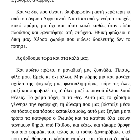
Και να δης που είναι η βαρβαρωσύνη αυτή χερώτερη κι
από του άγριου Αφρικανού. Να είσαι από γεννήσιο φτωχός
κακό πράμα, μα όχι και τόσο κακό καθώς όταν είσαι
πλούσιος και ξαναπέφτης ατή φτώχεια. Ηθική φτώχεια η
δική μας. Χέρσο χωράφι που αιώνες δουλευτής δεν το
πάτησε.
Ας έρθουμε τώρα και στα καλά μας.
Και πρώτο πρώτο, η μοναδική μας ξυπνάδα. Τίποτις,
φίλε μου. Εμείς κι όχι άλλοι. Μην πάρης μια και μονάχη
αχτίδα της ψυχικής μας φωτοπλημμύρας, πάρε τις όλες
μαζί και παράβαλέ τις μ' όλες μαζί οποιανού άλλου λαού
θέλεις. Το χώμα τόχει, τι τα θες. Αυτό μας το χάρισμα
γέννησε την εφτάψυχη τη δύναμη που μας βάσταξε μέσα
σε τόσους και τόσους κατακλυσμούς, αυτό μας ξηγάει με τι
τρόπο τα κατάφερε ο Ρωμιός και τα κατάπιε όλα εκείνα
τανήμερα θηριά, από Γότθους και κάτω, και τάκαμε θροφή
του από φαρμάκι του, τέλος με τι τρόπο ξαναπρόβαλε εκεί
που τονέ θάρρειε ο κόσμος χαμένο, και σήμερα ζη πάλε