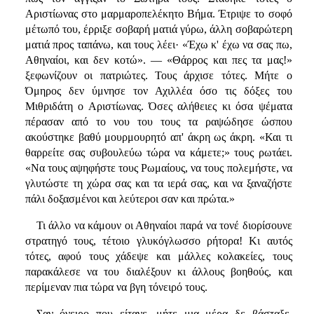
Αριστίωνας στο μαρμαροπελέκητο Βήμα. Έτριψε το σοφό
μέτωπό του, έρριξε σοβαρή ματιά γύρω, άλλη σοβαρώτερη
ματιά προς ταπάνω, και τους λέει· «Έχω κ' έχω να σας πω,
Αθηναίοι, και δεν κοτώ». — «Θάρρος και πες τα μας!»
ξεφωνίζουν οι πατριώτες. Τους άρχισε τότες. Μήτε ο
Όμηρος δεν ύμνησε τον Αχιλλέα όσο τις δόξες του
Μιθριδάτη ο Αριστίωνας. Όσες αλήθειες κι όσα ψέματα
πέρασαν από το νου του τους τα ραψώδησε ώσπου
ακούστηκε βαθύ μουρμουρητό απ' άκρη ως άκρη. «Και τι
θαρρείτε σας συβουλεύω τώρα να κάμετε;» τους ρωτάει.
«Να τους αψηφήστε τους Ρωμαίους, να τους πολεμήστε, να
γλυτώστε τη χώρα σας και τα ιερά σας, και να ξαναζήστε
πάλι δοξασμένοι και λεύτεροι σαν και πρώτα.»
Τι άλλο να κάμουν οι Αθηναίοι παρά να τονέ διορίσουνε
στρατηγό τους, τέτοιο γλυκόγλωσσο ρήτορα! Κι αυτός
τότες, αφού τους χάδεψε και μάλλες κολακείες, τους
παρακάλεσε να του διαλέξουν κι άλλους βοηθούς, και
περίμεναν πια τώρα να βγη τόνειρό τους.
Σαν όνειρο που είτανε, μήτε μια μέρα δε βάσταξε.