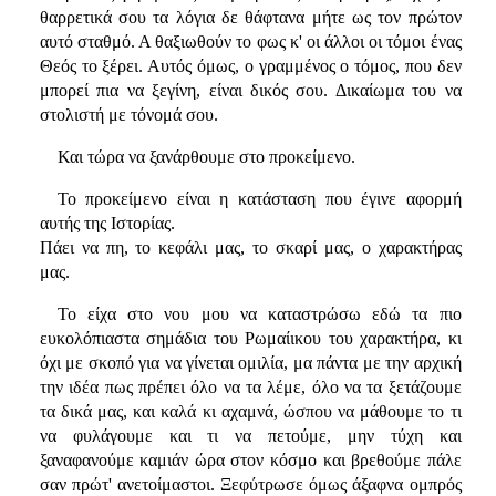
θαρρετικά σου τα λόγια δε θάφτανα μήτε ως τον πρώτον
αυτό σταθμό. Α θαξιωθούν το φως κ' οι άλλοι οι τόμοι ένας
Θεός το ξέρει. Αυτός όμως, ο γραμμένος ο τόμος, που δεν
μπορεί πια να ξεγίνη, είναι δικός σου. Δικαίωμα του να
στολιστή με τόνομά σου.
Και τώρα να ξανάρθουμε στο προκείμενο.
Το προκείμενο είναι η κατάσταση που έγινε αφορμή
αυτής της Ιστορίας.
Πάει να πη, το κεφάλι μας, το σκαρί μας, ο χαρακτήρας
μας.
Το είχα στο νου μου να καταστρώσω εδώ τα πιο
ευκολόπιαστα σημάδια του Ρωμαίικου του χαρακτήρα, κι
όχι με σκοπό για να γίνεται ομιλία, μα πάντα με την αρχική
την ιδέα πως πρέπει όλο να τα λέμε, όλο να τα ξετάζουμε
τα δικά μας, και καλά κι αχαμνά, ώσπου να μάθουμε το τι
να φυλάγουμε και τι να πετούμε, μην τύχη και
ξαναφανούμε καμιάν ώρα στον κόσμο και βρεθούμε πάλε
σαν πρώτ' ανετοίμαστοι. Ξεφύτρωσε όμως άξαφνα ομπρός