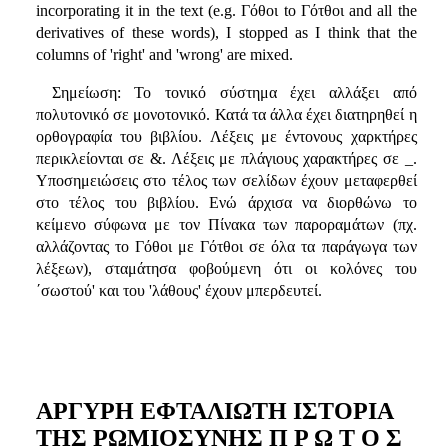
incorporating it in the text (e.g. Γόθοι to Γότθοι and all the
derivatives of these words), I stopped as I think that the
columns of 'right' and 'wrong' are mixed.
Σημείωση: Το τονικό σύστημα έχει αλλάξει από
πολυτονικό σε μονοτονικό. Κατά τα άλλα έχει διατηρηθεί η
ορθογραφία του βιβλίου. Λέξεις με έντονους χαρκτήρες
περικλείονται σε &. Λέξεις με πλάγιους χαρακτήρες σε _.
Υποσημειώσεις στο τέλος των σελίδων έχουν μεταφερθεί
στο τέλος του βιβλίου. Ενώ άρχισα να διορθώνω το
κείμενο σύφωνα με τον Πίνακα των παροραμάτων (πχ.
αλλάζοντας το Γόθοι με Γότθοι σε όλα τα παράγωγα των
λέξεων), σταμάτησα φοβούμενη ότι οι κολόνες του
΄σωστού' και του 'λάθους' έχουν μπερδευτεί.
ΑΡΓΥΡΗ ΕΦΤΑΛΙΩΤΗ ΙΣΤΟΡΙΑ
ΤΗΣ ΡΩΜΙΟΣΥΝΗΣ Π Ρ Ω Τ Ο Σ