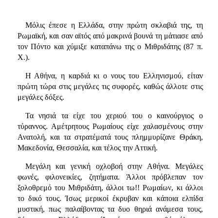
Μόλις έπεσε η Ελλάδα, στην πρώτη σκλαβιά της, τη
Ρωμαϊκή, και σαν αϊτός από μακρινά βουνά τη μάτιασε από
τον Πόντο και χύμιξε καταπάνω της ο Μιθριδάτης (87 π.
Χ.).
Η Αθήνα, η καρδιά κι ο νους του Ελληνισμού, είταν
πρώτη τώρα στις μεγάλες τις συφορές, καθώς άλλοτε στις
μεγάλες δόξες.
Τα νησιά τα είχε του χεριού του ο καινούργιος ο
τύραννος. Αμέτρητους Ρωμαίους είχε χαλασμένους στην
Ανατολή, και τα στρατέματά τους πλημμυρίζανε Θράκη,
Μακεδονία, Θεσσαλία, και τέλος την Αττική.
Μεγάλη και γενική οχλοβοή στην Αθήνα. Μεγάλες
φωνές, φιλονεικίες, ζητήματα. Άλλοι πρόβλεπαν τον
ξολοθρεμό του Μιθριδάτη, άλλοι τω!! Ρωμαίων, κι άλλοι
το δικό τους. Ίσως μερικοί έκρυβαν και κάποια ελπίδα
μυστική, πως παλαίβοντας τα δυο θηριά ανάμεσα τους,