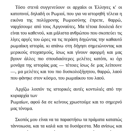
Τόσο στενά συγγενεύουν οι αρχαίοι οι Έλληνες κ' οι
κατοπινοί, δηλαδή οι Ρωμιοί, που για να ιστορηθή τέλεια η
εικόνα της πολύχρονης Ρωμιοσύνης έπρεπε, θαρρώ,
ναρχίσουμε από τους Αργοναύτες. Μα τέτοια δουλειά δεν
είναι του καθενού, και μάλιστα ανθρώπου που σκοπεύει τις
λίγες αργές του ώρες να τις περάση δηγώντας την καθαυτό
ρωμαίικη ιστορία, κι απάνω στη δήγησι σημειώνοντας και
μερικούς στοχασμούς, ίσως και γίνουν αφορμή και μας
βγουν άλλες πιο σπουδαιότερες μελέτες κατόπι, κι όχι
μονάχα της ιστορίας μας — τέτοιες ίσως δε μας λείπουνε
—, μα μελέτες και του πιο δυσκολοξήγητου, θαρρώ, λαού
που φάνηκε στον κόσμο, του ρωμαίικου του λαού.
Αρχίζω λοιπόν τις ιστορικές αυτές κοντυλιές από την
κυριαρχία των
Ρωμαίων, αφού δα σε κείνους χρωστούμε και το σημερνό
μας τόνομα.
Σκοπός μου είναι να τα παραστήσω τα πράματα καταπώς
τάννοιωσα, και τα καλά και τα δυσάρεστα. Μα ανίσως και