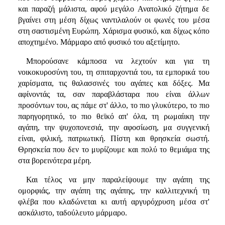
και παραζή μάλιστα, αφού μεγάλο Ανατολικό ζήτημα δε
βγαίνει στη μέση δίχως ναντιλαλούν οι φωνές του μέσα
στη σαστισμένη Ευρώπη. Χάρισμα φυσικό, και δίχως κόπο
αποχτημένο. Μάρμαρο από φυσικό του αξετίμητο.
Μπορούσανε κάμποσα να λεχτούν και για τη
νοικοκυροσύνη του, τη σπιταρχοντιά του, τα εμπορικά του
χαρίσματα, τις θαλασσινές του αγάπες και δόξες. Μα
αφίνοντάς τα, σαν παραβλάσταρα που είναι άλλων
προσόντων του, ας πάμε στ' άλλο, το πιο γλυκύτερο, το πιο
παρηγορητικό, το πιο θεϊκό απ' όλα, τη ρωμαίικη την
αγάπη, την ψυχοπονεσιά, την αφοσίωση, μα συγγενική
είναι, φιλική, πατριωτική. Πίστη και θρησκεία σωστή.
Θρησκεία που δεν το μυρίζουμε και πολύ το θεμιάμα της
στα βορεινότερα μέρη.
Και τέλος να μην παραλείψουμε την αγάπη της
ομορφιάς, την αγάπη της αγάπης, την καλλιτεχνική τη
φλέβα που κλαδώνεται κι αυτή αργυρόχρυση μέσα στ'
ασκάλιστο, ταδούλευτο μάρμαρο.