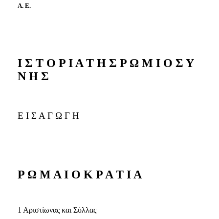
Α. Ε.
Ι Σ Τ Ο Ρ Ι Α Τ Η Σ Ρ Ω Μ Ι Ο Σ Υ
Ν Η Σ
Ε Ι Σ Α Γ Ω Γ Η
Ρ Ω Μ Α Ι Ο Κ Ρ Α Τ Ι Α
1 Αριστίωνας και Σύλλας