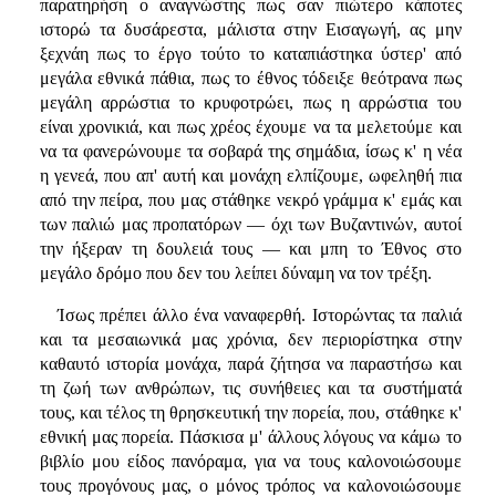
παρατηρήση ο αναγνώστης πως σαν πιώτερο κάποτες
ιστορώ τα δυσάρεστα, μάλιστα στην Εισαγωγή, ας μην
ξεχνάη πως το έργο τούτο το καταπιάστηκα ύστερ' από
μεγάλα εθνικά πάθια, πως το έθνος τόδειξε θεότρανα πως
μεγάλη αρρώστια το κρυφοτρώει, πως η αρρώστια του
είναι χρονικιά, και πως χρέος έχουμε να τα μελετούμε και
να τα φανερώνουμε τα σοβαρά της σημάδια, ίσως κ' η νέα
η γενεά, που απ' αυτή και μονάχη ελπίζουμε, ωφεληθή πια
από την πείρα, που μας στάθηκε νεκρό γράμμα κ' εμάς και
των παλιώ μας προπατόρων — όχι των Βυζαντινών, αυτοί
την ήξεραν τη δουλειά τους — και μπη το Έθνος στο
μεγάλο δρόμο που δεν του λείπει δύναμη να τον τρέξη.
Ίσως πρέπει άλλο ένα ναναφερθή. Ιστορώντας τα παλιά
και τα μεσαιωνικά μας χρόνια, δεν περιορίστηκα στην
καθαυτό ιστορία μονάχα, παρά ζήτησα να παραστήσω και
τη ζωή των ανθρώπων, τις συνήθειες και τα συστήματά
τους, και τέλος τη θρησκευτική την πορεία, που, στάθηκε κ'
εθνική μας πορεία. Πάσκισα μ' άλλους λόγους να κάμω το
βιβλίο μου είδος πανόραμα, για να τους καλονοιώσουμε
τους προγόνους μας, ο μόνος τρόπος να καλονοιώσουμε