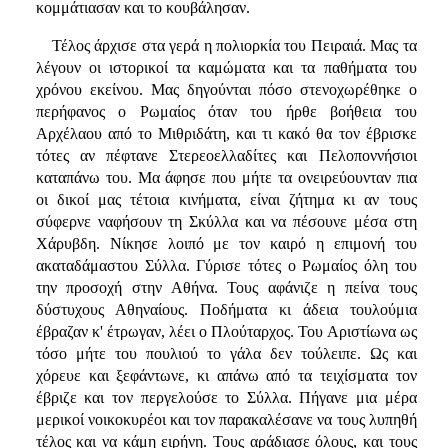
κομμάτιασαν και το κουβάλησαν.
Τέλος άρχισε στα γερά η πολιορκία του Πειραιά. Μας τα
λέγουν οι ιστορικοί τα καμώματα και τα παθήματα του
χρόνου εκείνου. Μας δηγούνται πόσο στενοχωρέθηκε ο
περήφανος ο Ρωμαίος όταν του ήρθε βοήθεια του
Αρχέλαου από το Μιθριδάτη, και τι κακό θα τον έβρισκε
τότες αν πέφτανε Στερεοελλαδίτες και Πελοποννήσιοι
καταπάνω του. Μα άφησε που μήτε τα ονειρεύουνταν πια
οι δικοί μας τέτοια κινήματα, είναι ζήτημα κι αν τους
σύφερνε ναφήσουν τη Σκύλλα και να πέσουνε μέσα στη
Χάρυβδη. Νίκησε λοιπό με τον καιρό η επιμονή του
ακαταδάμαστου Σύλλα. Γύρισε τότες ο Ρωμαίος όλη του
την προσοχή στην Αθήνα. Τους αφάνιζε η πείνα τους
δύστυχους Αθηναίους. Ποδήματα κι άδεια τουλούμια
έβραζαν κ' έτρωγαν, λέει ο Πλούταρχος. Του Αριστίωνα ως
τόσο μήτε του πουλιού το γάλα δεν τούλειπε. Ως και
χόρευε και ξεφάντωνε, κι απάνω από τα τειχίσματα τον
έβριζε και τον περγελούσε το Σύλλα. Πήγανε μια μέρα
μερικοί νοικοκυρέοι και τον παρακαλέσανε να τους λυπηθή
τέλος και να κάμη ειρήνη. Τους αράδιασε όλους, και τους