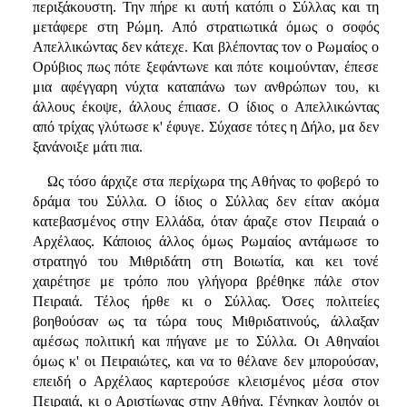
περιξάκουστη. Την πήρε κι αυτή κατόπι ο Σύλλας και τη
μετάφερε στη Ρώμη. Από στρατιωτικά όμως ο σοφός
Απελλικώντας δεν κάτεχε. Και βλέποντας τον ο Ρωμαίος ο
Ορύβιος πως πότε ξεφάντωνε και πότε κοιμούνταν, έπεσε
μια αφέγγαρη νύχτα καταπάνω των ανθρώπων του, κι
άλλους έκοψε, άλλους έπιασε. Ο ίδιος ο Απελλικώντας
από τρίχας γλύτωσε κ' έφυγε. Σύχασε τότες η Δήλο, μα δεν
ξανάνοιξε μάτι πια.
Ως τόσο άρχιζε στα περίχωρα της Αθήνας το φοβερό το
δράμα του Σύλλα. Ο ίδιος ο Σύλλας δεν είταν ακόμα
κατεβασμένος στην Ελλάδα, όταν άραζε στον Πειραιά ο
Αρχέλαος. Κάποιος άλλος όμως Ρωμαίος αντάμωσε το
στρατηγό του Μιθριδάτη στη Βοιωτία, και κει τονέ
χαιρέτησε με τρόπο που γλήγορα βρέθηκε πάλε στον
Πειραιά. Τέλος ήρθε κι ο Σύλλας. Όσες πολιτείες
βοηθούσαν ως τα τώρα τους Μιθριδατινούς, άλλαξαν
αμέσως πολιτική και πήγανε με το Σύλλα. Οι Αθηναίοι
όμως κ' οι Πειραιώτες, και να το θέλανε δεν μπορούσαν,
επειδή ο Αρχέλαος καρτερούσε κλεισμένος μέσα στον
Πειραιά, κι ο Αριστίωνας στην Αθήνα. Γένηκαν λοιπόν οι