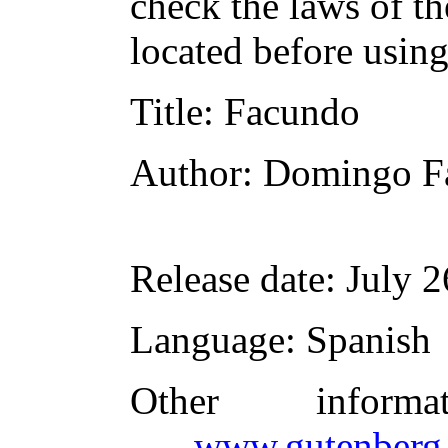
check the laws of t
located before usin
Title
: Facundo
Author
: Domingo F
Release date
: July 
Language
: Spanish
Other inform
www.gutenberg.