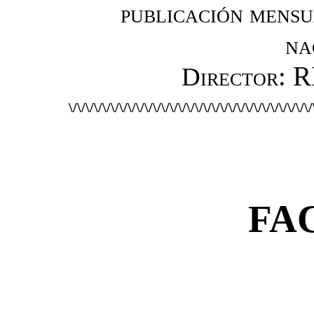
publicación mensu
na
: 
Director
\/\/\/\/\/\/\/\/\/\/\/\/\/\/\/\/\/\/\/\/\/\/\/\/\/\/\/\/\/
FA