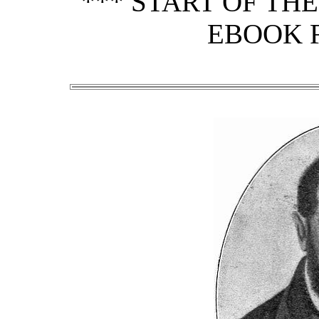
*** START OF TH
EBOOK 