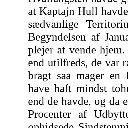
at Kaptajn Hull havde 
sædvanlige Territor
Begyndelsen af Janua
plejer at vende hjem
end utilfreds, de var 
bragt saa mager en
have haft mindst toh
end de havde, og da e
Procenter af Udbytt
ophidsede Sindstemni