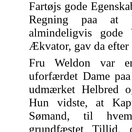
Fartøjs gode Egenska
Regning paa at b
almindeligvis gode
Ækvator, gav da efter
Fru Weldon var en
uforfærdet Dame paa 
udmærket Helbred og
Hun vidste, at Kap
Sømand, til hve
grundfæstet Tillid,