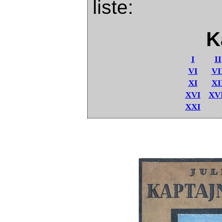
liste:
K
I
II
VI
VI
XI
XI
XVI
XV
XXI