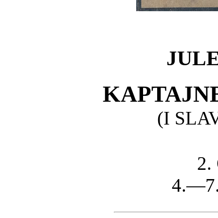
JUL
KAPTAJNE
(I SL
2.
4.—7