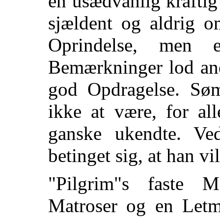
en usædvanlig kraftig
sjældent
og aldrig om
Oprindelse, men
Bemærkninger lod ane
god Opdragelse. Søm
ikke at være, for a
ganske ukendte. Ve
betinget sig, at han vi
"Pilgrim"s faste 
Matroser og en Let