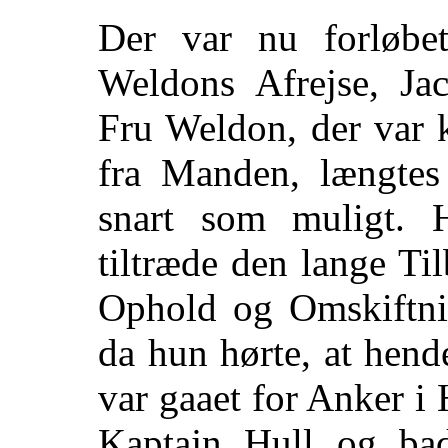
Der var nu forløbe
Weldons Afrejse, Ja
Fru Weldon, der var k
fra Manden, længtes
snart som muligt. 
tiltræde den lange T
Ophold og Omskiftni
da hun hørte, at hend
var gaaet for Anker i
Kaptajn Hull og ba