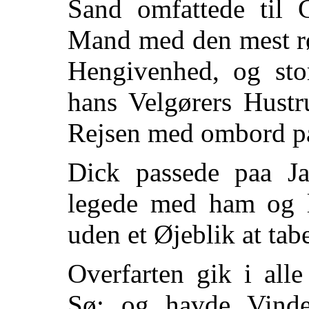
Sand omfattede til
Mand med den mest r
Hengivenhed, og sto
hans Velgørers Hustr
Rejsen med ombord pa
Dick passede paa J
legede med ham og l
uden et Øjeblik at tab
Overfarten gik i all
Sø; og havde Vinde