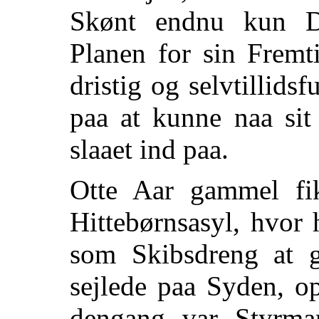
Skønt endnu kun D
Planen for sin Fremt
dristig og selvtillidsf
paa at kunne naa sit
slaaet ind paa.
Otte Aar gammel fi
Hittebørnsasyl, hvor 
som Skibsdreng at 
sejlede paa Syden, o
dengang var Styrm