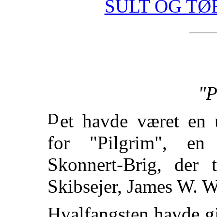
SULT OG TØ
"P
Det havde været en usædvanlig uheldig Sæson
for "Pilgrim", en 
Skonnert-Brig, der t
Skibsejer, James W. 
Hvalfangsten havde giv