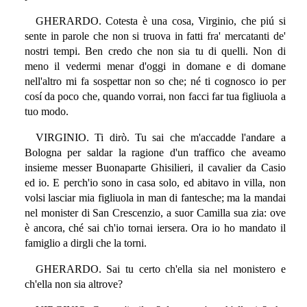
GHERARDO. Cotesta è una cosa, Virginio, che piú si
sente in parole che non si truova in fatti fra' mercatanti de'
nostri tempi. Ben credo che non sia tu di quelli. Non di
meno il vedermi menar d'oggi in domane e di domane
nell'altro mi fa sospettar non so che; né ti cognosco io per
cosí da poco che, quando vorrai, non facci far tua figliuola a
tuo modo.
VIRGINIO. Ti dirò. Tu sai che m'accadde l'andare a
Bologna per saldar la ragione d'un traffico che aveamo
insieme messer Buonaparte Ghisilieri, il cavalier da Casio
ed io. E perch'io sono in casa solo, ed abitavo in villa, non
volsi lasciar mia figliuola in man di fantesche; ma la mandai
nel monister di San Crescenzio, a suor Camilla sua zia: ove
è ancora, ché sai ch'io tornai iersera. Ora io ho mandato il
famiglio a dirgli che la torni.
GHERARDO. Sai tu certo ch'ella sia nel monistero e
ch'ella non sia altrove?