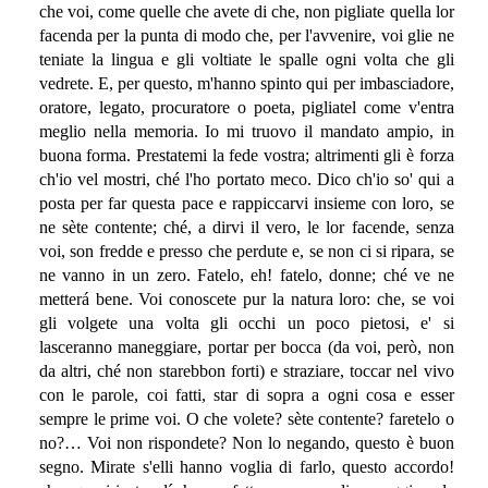
che voi, come quelle che avete di che, non pigliate quella lor
facenda per la punta di modo che, per l'avvenire, voi glie ne
teniate la lingua e gli voltiate le spalle ogni volta che gli
vedrete. E, per questo, m'hanno spinto qui per imbasciadore,
oratore, legato, procuratore o poeta, pigliatel come v'entra
meglio nella memoria. Io mi truovo il mandato ampio, in
buona forma. Prestatemi la fede vostra; altrimenti gli è forza
ch'io vel mostri, ché l'ho portato meco. Dico ch'io so' qui a
posta per far questa pace e rappiccarvi insieme con loro, se
ne sète contente; ché, a dirvi il vero, le lor facende, senza
voi, son fredde e presso che perdute e, se non ci si ripara, se
ne vanno in un zero. Fatelo, eh! fatelo, donne; ché ve ne
metterá bene. Voi conoscete pur la natura loro: che, se voi
gli volgete una volta gli occhi un poco pietosi, e' si
lasceranno maneggiare, portar per bocca (da voi, però, non
da altri, ché non starebbon forti) e straziare, toccar nel vivo
con le parole, coi fatti, star di sopra a ogni cosa e esser
sempre le prime voi. O che volete? sète contente? faretelo o
no?… Voi non rispondete? Non lo negando, questo è buon
segno. Mirate s'elli hanno voglia di farlo, questo accordo!