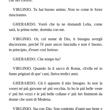
che nel correre.
VIRGINIO. Tu hai buono animo. Non so come le forze
riusciranno.
GHERARDO. Vorrò che tu ne domandi Lelia, come
sará, la prima notte, dormita con me.
VIRGINIO. Or, col nome di Dio, ti bisogna avergli
discrezione, perché l'è pure ancor fanciulla e non è buono,
in principio, d'esser cosí furioso.
GHERARDO. Che tempo ha?
VIRGINIO. Quando fu il sacco di Roma, ch'ella ed io
fumo prigioni di que' cani, finiva tredici anni.
GHERARDO. Gli è appunto il mio bisogno. Io non la
vorrei né piú giovane né piú vecchia. Io ho le piú belle veste
e' piú bei vezzi e le piú belle collane e' piú bei finimenti da
donne che uom di Modena.
VIRGINIO. Sia con Dio. Son contento d'ogni suo bene e