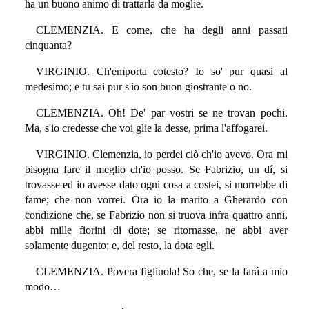
ha un buono animo di trattarla da moglie.
CLEMENZIA. E come, che ha degli anni passati
cinquanta?
VIRGINIO. Ch'emporta cotesto? Io so' pur quasi al
medesimo; e tu sai pur s'io son buon giostrante o no.
CLEMENZIA. Oh! De' par vostri se ne trovan pochi.
Ma, s'io credesse che voi glie la desse, prima l'affogarei.
VIRGINIO. Clemenzia, io perdei ciò ch'io avevo. Ora mi
bisogna fare il meglio ch'io posso. Se Fabrizio, un dí, si
trovasse ed io avesse dato ogni cosa a costei, si morrebbe di
fame; che non vorrei. Ora io la marito a Gherardo con
condizione che, se Fabrizio non si truova infra quattro anni,
abbi mille fiorini di dote; se ritornasse, ne abbi aver
solamente dugento; e, del resto, la dota egli.
CLEMENZIA. Povera figliuola! So che, se la fará a mio
modo…