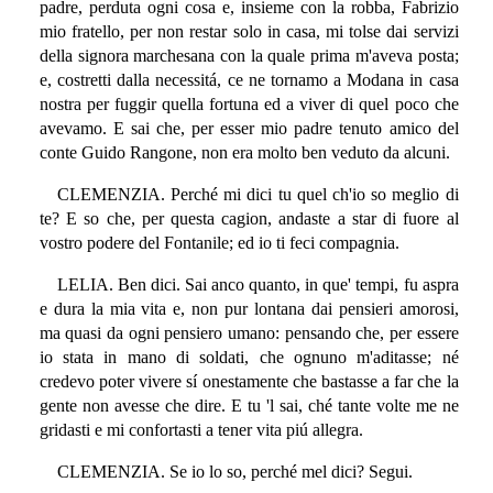
padre, perduta ogni cosa e, insieme con la robba, Fabrizio
mio fratello, per non restar solo in casa, mi tolse dai servizi
della signora marchesana con la quale prima m'aveva posta;
e, costretti dalla necessitá, ce ne tornamo a Modana in casa
nostra per fuggir quella fortuna ed a viver di quel poco che
avevamo. E sai che, per esser mio padre tenuto amico del
conte Guido Rangone, non era molto ben veduto da alcuni.
CLEMENZIA. Perché mi dici tu quel ch'io so meglio di
te? E so che, per questa cagion, andaste a star di fuore al
vostro podere del Fontanile; ed io ti feci compagnia.
LELIA. Ben dici. Sai anco quanto, in que' tempi, fu aspra
e dura la mia vita e, non pur lontana dai pensieri amorosi,
ma quasi da ogni pensiero umano: pensando che, per essere
io stata in mano di soldati, che ognuno m'aditasse; né
credevo poter vivere sí onestamente che bastasse a far che la
gente non avesse che dire. E tu 'l sai, ché tante volte me ne
gridasti e mi confortasti a tener vita piú allegra.
CLEMENZIA. Se io lo so, perché mel dici? Segui.