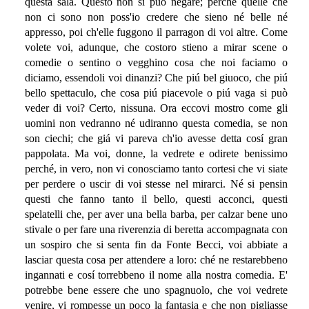
questa sala. Questo non si può negare; perché quelle che
non ci sono non poss'io credere che sieno né belle né
appresso, poi ch'elle fuggono il parragon di voi altre. Come
volete voi, adunque, che costoro stieno a mirar scene o
comedie o sentino o vegghino cosa che noi faciamo o
diciamo, essendoli voi dinanzi? Che piú bel giuoco, che piú
bello spettaculo, che cosa piú piacevole o piú vaga si può
veder di voi? Certo, nissuna. Ora eccovi mostro come gli
uomini non vedranno né udiranno questa comedia, se non
son ciechi; che giá vi pareva ch'io avesse detta cosí gran
pappolata. Ma voi, donne, la vedrete e odirete benissimo
perché, in vero, non vi conosciamo tanto cortesi che vi siate
per perdere o uscir di voi stesse nel mirarci. Né si pensin
questi che fanno tanto il bello, questi acconci, questi
spelatelli che, per aver una bella barba, per calzar bene uno
stivale o per fare una riverenzia di beretta accompagnata con
un sospiro che si senta fin da Fonte Becci, voi abbiate a
lasciar questa cosa per attendere a loro: ché ne restarebbeno
ingannati e cosí torrebbeno il nome alla nostra comedia. E'
potrebbe bene essere che uno spagnuolo, che voi vedrete
venire, vi rompesse un poco la fantasia e che non pigliasse