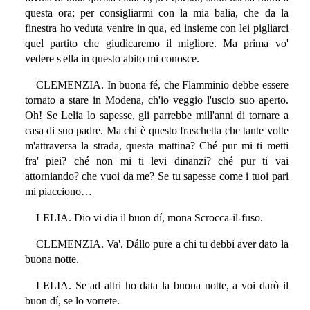
questa ora; per consigliarmi con la mia balia, che da la
finestra ho veduta venire in qua, ed insieme con lei pigliarci
quel partito che giudicaremo il migliore. Ma prima vo'
vedere s'ella in questo abito mi conosce.
CLEMENZIA. In buona fé, che Flamminio debbe essere
tornato a stare in Modena, ch'io veggio l'uscio suo aperto.
Oh! Se Lelia lo sapesse, gli parrebbe mill'anni di tornare a
casa di suo padre. Ma chi è questo fraschetta che tante volte
m'attraversa la strada, questa mattina? Ché pur mi ti metti
fra' piei? ché non mi ti levi dinanzi? ché pur ti vai
attorniando? che vuoi da me? Se tu sapesse come i tuoi pari
mi piacciono…
LELIA. Dio vi dia il buon dí, mona Scrocca-il-fuso.
CLEMENZIA. Va'. Dállo pure a chi tu debbi aver dato la
buona notte.
LELIA. Se ad altri ho data la buona notte, a voi darò il
buon dí, se lo vorrete.