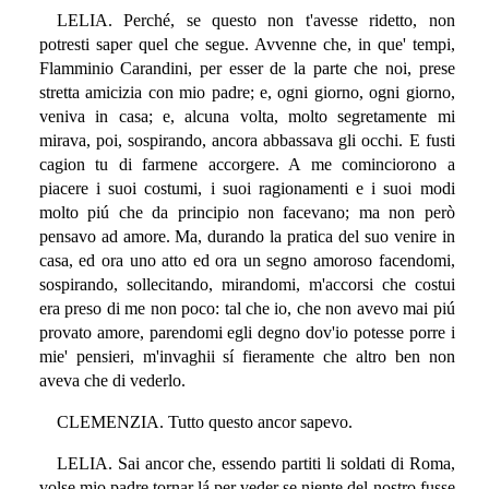
LELIA. Perché, se questo non t'avesse ridetto, non
potresti saper quel che segue. Avvenne che, in que' tempi,
Flamminio Carandini, per esser de la parte che noi, prese
stretta amicizia con mio padre; e, ogni giorno, ogni giorno,
veniva in casa; e, alcuna volta, molto segretamente mi
mirava, poi, sospirando, ancora abbassava gli occhi. E fusti
cagion tu di farmene accorgere. A me cominciorono a
piacere i suoi costumi, i suoi ragionamenti e i suoi modi
molto piú che da principio non facevano; ma non però
pensavo ad amore. Ma, durando la pratica del suo venire in
casa, ed ora uno atto ed ora un segno amoroso facendomi,
sospirando, sollecitando, mirandomi, m'accorsi che costui
era preso di me non poco: tal che io, che non avevo mai piú
provato amore, parendomi egli degno dov'io potesse porre i
mie' pensieri, m'invaghii sí fieramente che altro ben non
aveva che di vederlo.
CLEMENZIA. Tutto questo ancor sapevo.
LELIA. Sai ancor che, essendo partiti li soldati di Roma,
volse mio padre tornar lá per veder se niente del nostro fusse