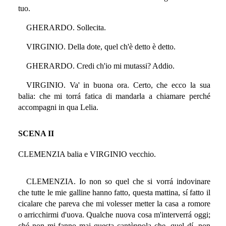
tuo.
GHERARDO. Sollecita.
VIRGINIO. Della dote, quel ch'è detto è detto.
GHERARDO. Credi ch'io mi mutassi? Addio.
VIRGINIO. Va' in buona ora. Certo, che ecco la sua
balia: che mi torrá fatica di mandarla a chiamare perché
accompagni in qua Lelia.
SCENA II
CLEMENZIA balia e VIRGINIO vecchio.
CLEMENZIA. Io non so quel che si vorrá indovinare
che tutte le mie galline hanno fatto, questa mattina, sí fatto il
cicalare che pareva che mi volesser metter la casa a romore
o arricchirmi d'uova. Qualche nuova cosa m'interverrá oggi;
ché non mi fanno mai questa cantèppola che, quel dí, non