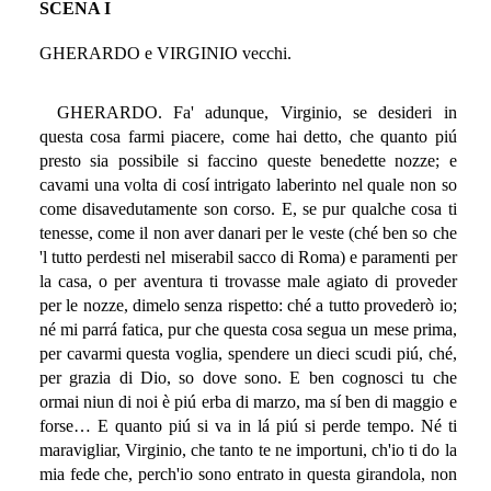
SCENA I
GHERARDO e VIRGINIO vecchi.
GHERARDO. Fa' adunque, Virginio, se desideri in
questa cosa farmi piacere, come hai detto, che quanto piú
presto sia possibile si faccino queste benedette nozze; e
cavami una volta di cosí intrigato laberinto nel quale non so
come disavedutamente son corso. E, se pur qualche cosa ti
tenesse, come il non aver danari per le veste (ché ben so che
'l tutto perdesti nel miserabil sacco di Roma) e paramenti per
la casa, o per aventura ti trovasse male agiato di proveder
per le nozze, dimelo senza rispetto: ché a tutto provederò io;
né mi parrá fatica, pur che questa cosa segua un mese prima,
per cavarmi questa voglia, spendere un dieci scudi piú, ché,
per grazia di Dio, so dove sono. E ben cognosci tu che
ormai niun di noi è piú erba di marzo, ma sí ben di maggio e
forse… E quanto piú si va in lá piú si perde tempo. Né ti
maravigliar, Virginio, che tanto te ne importuni, ch'io ti do la
mia fede che, perch'io sono entrato in questa girandola, non