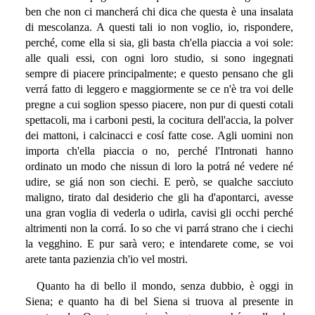
ben che non ci mancherá chi dica che questa è una insalata
di mescolanza. A questi tali io non voglio, io, rispondere,
perché, come ella si sia, gli basta ch'ella piaccia a voi sole:
alle quali essi, con ogni loro studio, si sono ingegnati
sempre di piacere principalmente; e questo pensano che gli
verrá fatto di leggero e maggiormente se ce n'è tra voi delle
pregne a cui soglion spesso piacere, non pur di questi cotali
spettacoli, ma i carboni pesti, la cocitura dell'accia, la polver
dei mattoni, i calcinacci e cosí fatte cose. Agli uomini non
importa ch'ella piaccia o no, perché l'Intronati hanno
ordinato un modo che nissun di loro la potrá né vedere né
udire, se giá non son ciechi. E però, se qualche sacciuto
maligno, tirato dal desiderio che gli ha d'apontarci, avesse
una gran voglia di vederla o udirla, cavisi gli occhi perché
altrimenti non la corrá. Io so che vi parrá strano che i ciechi
la vegghino. E pur sarà vero; e intendarete come, se voi
arete tanta pazienzia ch'io vel mostri.
Quanto ha di bello il mondo, senza dubbio, è oggi in
Siena; e quanto ha di bel Siena si truova al presente in