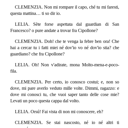
CLEMENZIA. Non mi rompare il capo, ché tu mi faresti,
questa mattina… ti so dir io.
LELIA. Sète forse aspettata dal guardian di San
Francesco? o pure andate a trovar fra Cipollone?
CLEMENZIA. Doh! che te venga la febre ben ora! Che
hai a cercar tu i fatti miei né dov'io vo né dov'io stia? che
guardiano? che fra Cipollone?
LELIA. Oh! Non v'adirate, mona Molto-mena-e-poco-
fila.
CLEMENZIA. Per certo, io conosco costui; e, non so
dove, mi pare averlo veduto mille volte. Dimmi, ragazzo: e
dove mi conosci tu, che vuoi saper tanto delle cose mie?
Levati un poco questa cappa dal volto.
LELIA. Orsú! Fai vista di non mi conoscere, eh?
CLEMENZIA. Se stai nascosto, né io né altri ti