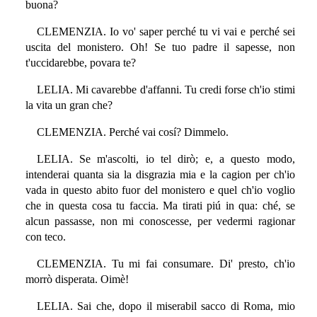
buona?
CLEMENZIA. Io vo' saper perché tu vi vai e perché sei
uscita del monistero. Oh! Se tuo padre il sapesse, non
t'uccidarebbe, povara te?
LELIA. Mi cavarebbe d'affanni. Tu credi forse ch'io stimi
la vita un gran che?
CLEMENZIA. Perché vai cosí? Dimmelo.
LELIA. Se m'ascolti, io tel dirò; e, a questo modo,
intenderai quanta sia la disgrazia mia e la cagion per ch'io
vada in questo abito fuor del monistero e quel ch'io voglio
che in questa cosa tu faccia. Ma tirati piú in qua: ché, se
alcun passasse, non mi conoscesse, per vedermi ragionar
con teco.
CLEMENZIA. Tu mi fai consumare. Di' presto, ch'io
morrò disperata. Oimè!
LELIA. Sai che, dopo il miserabil sacco di Roma, mio