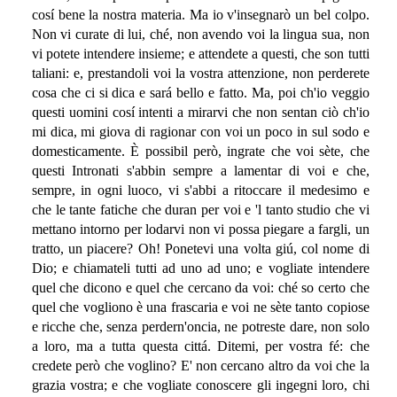
cosí bene la nostra materia. Ma io v'insegnarò un bel colpo.
Non vi curate di lui, ché, non avendo voi la lingua sua, non
vi potete intendere insieme; e attendete a questi, che son tutti
taliani: e, prestandoli voi la vostra attenzione, non perderete
cosa che ci si dica e sará bello e fatto. Ma, poi ch'io veggio
questi uomini cosí intenti a mirarvi che non sentan ciò ch'io
mi dica, mi giova di ragionar con voi un poco in sul sodo e
domesticamente. È possibil però, ingrate che voi sète, che
questi Intronati s'abbin sempre a lamentar di voi e che,
sempre, in ogni luoco, vi s'abbi a ritoccare il medesimo e
che le tante fatiche che duran per voi e 'l tanto studio che vi
mettano intorno per lodarvi non vi possa piegare a fargli, un
tratto, un piacere? Oh! Ponetevi una volta giú, col nome di
Dio; e chiamateli tutti ad uno ad uno; e vogliate intendere
quel che dicono e quel che cercano da voi: ché so certo che
quel che vogliono è una frascaria e voi ne sète tanto copiose
e ricche che, senza perdern'oncia, ne potreste dare, non solo
a loro, ma a tutta questa cittá. Ditemi, per vostra fé: che
credete però che voglino? E' non cercano altro da voi che la
grazia vostra; e che vogliate conoscere gli ingegni loro, chi