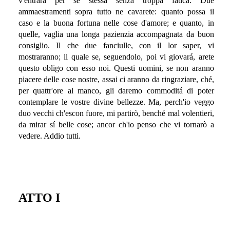
v'entrará per se stessa senza troppa fatica. Due
ammaestramenti sopra tutto ne cavarete: quanto possa il
caso e la buona fortuna nelle cose d'amore; e quanto, in
quelle, vaglia una longa pazienzia accompagnata da buon
consiglio. Il che due fanciulle, con il lor saper, vi
mostraranno; il quale se, seguendolo, poi vi giovará, arete
questo obligo con esso noi. Questi uomini, se non aranno
piacere delle cose nostre, assai ci aranno da ringraziare, ché,
per quattr'ore al manco, gli daremo commoditá di poter
contemplare le vostre divine bellezze. Ma, perch'io veggo
duo vecchi ch'escon fuore, mi partirò, benché mal volentieri,
da mirar sí belle cose; ancor ch'io penso che vi tornarò a
vedere. Addio tutti.
ATTO I