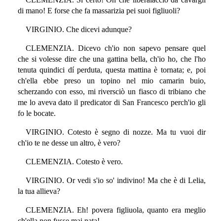
di mano! E forse che fa massarizia pei suoi figliuoli?
VIRGINIO. Che dicevi adunque?
CLEMENZIA. Dicevo ch'io non sapevo pensare quel
che si volesse dire che una gattina bella, ch'io ho, che l'ho
tenuta quindici dí perduta, questa mattina è tornata; e, poi
ch'ella ebbe preso un topino nel mio camarin buio,
scherzando con esso, mi riversciò un fiasco di tribiano che
me lo aveva dato il predicator di San Francesco perch'io gli
fo le bocate.
VIRGINIO. Cotesto è segno di nozze. Ma tu vuoi dir
ch'io te ne desse un altro, è vero?
CLEMENZIA. Cotesto è vero.
VIRGINIO. Or vedi s'io so' indivino! Ma che è di Lelia,
la tua allieva?
CLEMENZIA. Eh! povera figliuola, quanto era meglio
ch'ella non fusse mai nata!