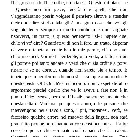
l'ha grosso e chi l'ha sottile; e diciate:—Questo mi piace—e
—Questo non mi piace,—acciò che quelli che non
v'aggradaranno possin volgere il pensiero altrove e attender
dietro ad altro studio. Ma gli è una gran cosa che voi gli
vogliate tener sempre in questo cimbello e non vogliate
risolvervi, un tratto, a questo benedetto «sí»! Sapete quel
ch'io vi vo' dire? Guardatevi di non li fare, un tratto, disperar
da vero; e tenete a mente ben le mie parole, ch'io so quel
ch'io me dico. Voi ne li perderete, una volta, a fatto; e non
gli potrete poi tanto andare a versi che ci sia ordine a porvi
riparo; e ve ne dorrete, quando non sarete piú a tempo. E
tenete questo per fermo: che non si sta sempre a un modo. E
questo basti. Oh! Or ch'io mi ricordo: non v'aspettate altro
argomento perché quello che ve lo aveva a fare non è in
punto. Fatevi senza, per ora. E bastivi sapere solamente che
questa cittá è Modana, per questo anno, e le persone che
intervengono nella favola sono, i piú, modanesi. Però, se
facessino qualche errore nel muover della lingua, non sará
gran fatto perché non l'hanno ancora cosí ben presa. L'altre
cose, io penso che voi siate cosí capaci che la materia