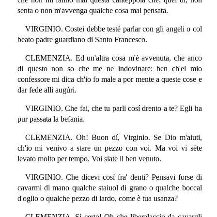
senta o non m'avvenga qualche cosa mal pensata.
VIRGINIO. Costei debbe testé parlar con gli angeli o col
beato padre guardiano di Santo Francesco.
CLEMENZIA. Ed un'altra cosa m'è avvenuta, che anco
di questo non so che me ne indovinare: ben ch'el mio
confessore mi dica ch'io fo male a por mente a queste cose e
dar fede alli augúri.
VIRGINIO. Che fai, che tu parli cosí drento a te? Egli ha
pur passata la befania.
CLEMENZIA. Oh! Buon dí, Virginio. Se Dio m'aiuti,
ch'io mi venivo a stare un pezzo con voi. Ma voi vi sète
levato molto per tempo. Voi siate il ben venuto.
VIRGINIO. Che dicevi cosí fra' denti? Pensavi forse di
cavarmi di mano qualche staiuol di grano o qualche boccal
d'oglio o qualche pezzo di lardo, come è tua usanza?
CLEMENZIA. Sí certo! Oh che liberalaccio da cavargli