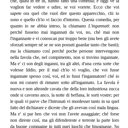
che, quasi in tre dí, hanno fatto una comedia; e oggi ve la
voglion far vedere e udire, se voi vorrete. Ecco che voi
sapete ora quel che vuol dire questo apparecchio, chi io
sono e quello ch'io vi faccio d'intorno. Questa comedia, per
quanto io ne abbia inteso, la chiamano
L'ingannati
: non
perché fusseno mai ingannati da voi, no, ché mai non
l'ingannaste e vi conoscan pur troppo bene (ma ben gli avete
sforzati sempre né se ne son possuti guardar tanto che basti);
ma la chiamano cosí perché poche persone intervengono
nella favola che, nel compimento, non si trovino ingannate.
Ma e' ci son degli inganni, tra gli altri, d'una certa sorte che
volesse Iddio, per il mal ch'io vi voglio, che voi fusse
ingannate spesso cosí, voi, ed io fussi l'ingannatore! ché io
non mi curarei di rimaner sotto all'ingannato. La favola è
nuova e non altronde cavata che della loro industriosa zucca
onde si cavorno anco, la notte di beffana, le sorti vostre; per
le quali vi parve che l'Intronati vi mordesser tanto in su quel
fatto del dichiarare e diceste che gli avevan cosí mala lingua.
Ma e' si par ben che voi non l'avete assaggiate; ché forse
non direste cosí, ma gli difendereste e terreste la parte loro
da buone compagne in tutti quei luochi che bisognasse. So