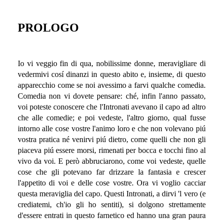
PROLOGO
Io vi veggio fin di qua, nobilissime donne, meravigliare di
vedermivi cosí dinanzi in questo abito e, insieme, di questo
apparecchio come se noi avessimo a farvi qualche comedia.
Comedia non vi dovete pensare: ché, infin l'anno passato,
voi poteste conoscere che l'Intronati avevano il capo ad altro
che alle comedie; e poi vedeste, l'altro giorno, qual fusse
intorno alle cose vostre l'animo loro e che non volevano piú
vostra pratica né venirvi piú dietro, come quelli che non gli
piaceva piú essere morsi, rimenati per bocca e tocchi fino al
vivo da voi. E però abbruciarono, come voi vedeste, quelle
cose che gli potevano far drizzare la fantasia e crescer
l'appetito di voi e delle cose vostre. Ora vi voglio cacciar
questa meraviglia del capo. Questi Intronati, a dirvi 'l vero (e
crediatemi, ch'io gli ho sentiti), si dolgono strettamente
d'essere entrati in questo farnetico ed hanno una gran paura