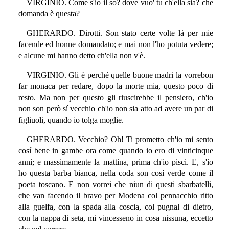
VIRGINIO. Come s'io il so? dove vuo' tu ch'ella sia? che
domanda è questa?
GHERARDO. Dirotti. Son stato certe volte lá per mie
facende ed honne domandato; e mai non l'ho potuta vedere;
e alcune mi hanno detto ch'ella non v'è.
VIRGINIO. Gli è perché quelle buone madri la vorrebon
far monaca per redare, dopo la morte mia, questo poco di
resto. Ma non per questo gli riuscirebbe il pensiero, ch'io
non son però sí vecchio ch'io non sia atto ad avere un par di
figliuoli, quando io tolga moglie.
GHERARDO. Vecchio? Oh! Ti prometto ch'io mi sento
cosí bene in gambe ora come quando io ero di vinticinque
anni; e massimamente la mattina, prima ch'io pisci. E, s'io
ho questa barba bianca, nella coda son cosí verde come il
poeta toscano. E non vorrei che niun di questi sbarbatelli,
che van facendo il bravo per Modena col pennacchio ritto
alla guelfa, con la spada alla coscia, col pugnal di dietro,
con la nappa di seta, mi vincesseno in cosa nissuna, eccetto