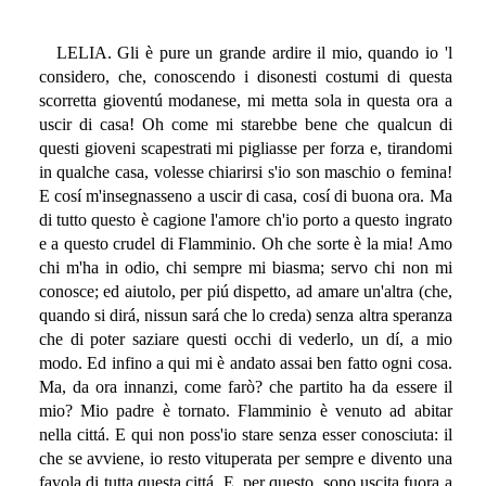
LELIA. Gli è pure un grande ardire il mio, quando io 'l
considero, che, conoscendo i disonesti costumi di questa
scorretta gioventú modanese, mi metta sola in questa ora a
uscir di casa! Oh come mi starebbe bene che qualcun di
questi gioveni scapestrati mi pigliasse per forza e, tirandomi
in qualche casa, volesse chiarirsi s'io son maschio o femina!
E cosí m'insegnasseno a uscir di casa, cosí di buona ora. Ma
di tutto questo è cagione l'amore ch'io porto a questo ingrato
e a questo crudel di Flamminio. Oh che sorte è la mia! Amo
chi m'ha in odio, chi sempre mi biasma; servo chi non mi
conosce; ed aiutolo, per piú dispetto, ad amare un'altra (che,
quando si dirá, nissun sará che lo creda) senza altra speranza
che di poter saziare questi occhi di vederlo, un dí, a mio
modo. Ed infino a qui mi è andato assai ben fatto ogni cosa.
Ma, da ora innanzi, come farò? che partito ha da essere il
mio? Mio padre è tornato. Flamminio è venuto ad abitar
nella cittá. E qui non poss'io stare senza esser conosciuta: il
che se avviene, io resto vituperata per sempre e divento una
favola di tutta questa cittá. E, per questo, sono uscita fuora a