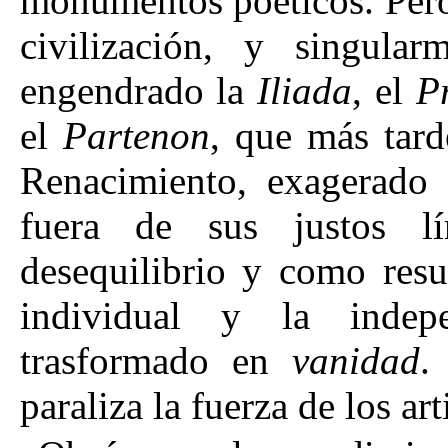
monumentos poéticos. Pero
civilización, y singula
engendrado la
Iliada
, el
P
el
Partenon
, que más tard
Renacimiento, exagerado
fuera de sus justos lí
desequilibrio y como resu
individual y la indep
trasformado en
vanidad
.
paraliza la fuerza de los a