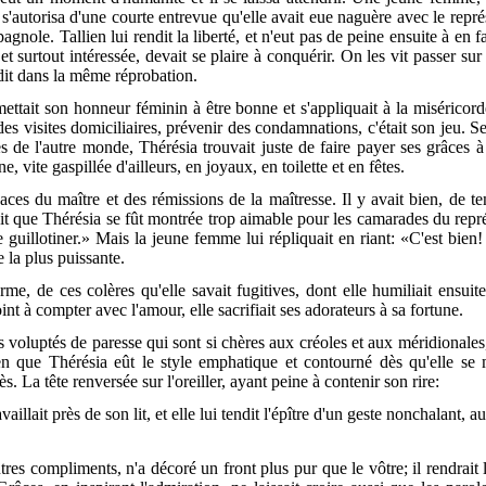
autorisa d'une courte entrevue qu'elle avait eue naguère avec le représ
gnole. Tallien lui rendit la liberté, et n'eut pas de peine ensuite à en fa
 et surtout
intéressée, devait se plaire à conquérir. On les vit passer 
it dans la même réprobation.
 mettait son honneur féminin à être bonne et s'appliquait à la miséric
des visites domiciliaires, prévenir des condamnations, c'était son jeu. 
 de l'autre monde, Thérésia trouvait juste de faire payer ses grâces à 
e, vite gaspillée d'ailleurs, en joyaux, en toilette et en fêtes.
es du maître et des rémissions de la maîtresse. Il y avait bien, de tem
oit que Thérésia se fût montrée trop aimable pour les camarades du repr
re guillotiner.» Mais la jeune femme lui répliquait en riant: «C'est bie
e la plus puissante.
e, de ces colères qu'elle savait fugitives, dont elle humiliait ensuite
t à compter avec l'amour, elle sacrifiait ses adorateurs à sa fortune.
 voluptés de paresse qui sont si chères aux créoles et aux méridionales
ien que Thérésia eût le style emphatique et contourné dès qu'elle se 
. La tête renversée sur l'oreiller, ayant peine à contenir son rire:
aillait près de son lit, et elle lui tendit l'épître d'un geste nonchalant, 
tres compliments, n'a décoré un front plus pur que le vôtre; il rendrait