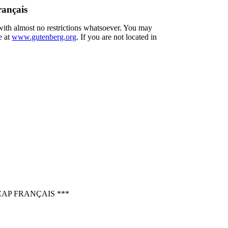
rançais
 with almost no restrictions whatsoever. You may
e at
www.gutenberg.org
. If you are not located in
AP FRANÇAIS ***