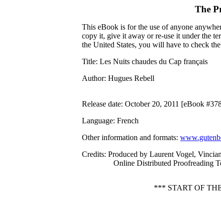
The P
This eBook is for the use of anyone anywhere
copy it, give it away or re-use it under the 
the United States, you will have to check th
Title
: Les Nuits chaudes du Cap français
Author
: Hugues Rebell
Release date
: October 20, 2011 [eBook #37
Language
: French
Other information and formats
:
www.gutenbe
Credits
: Produced by Laurent Vogel, Vinci
Online Distributed Proofreading 
*** START OF T