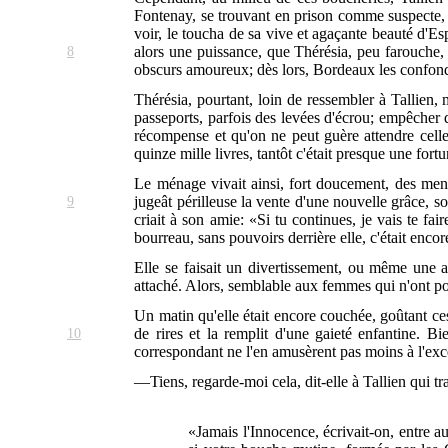
Fontenay, se trouvant en prison comme suspecte, s'
voir, le toucha de sa vive et agaçante beauté d'Espa
8
alors une puissance, que Thérésia, peu farouche,
obscurs amoureux; dès lors, Bordeaux les confond
Thérésia, pourtant, loin de ressembler à Tallien,
passeports, parfois des levées d'écrou; empêcher 
récompense et qu'on ne peut guère attendre celles
quinze mille livres, tantôt c'était presque une fortun
Le ménage vivait ainsi, fort doucement, des menac
9
jugeât
périlleuse la vente d'une nouvelle grâce, s
criait à son amie: «Si tu continues, je vais te fai
bourreau, sans pouvoirs derrière elle, c'était encor
Elle se faisait un divertissement, ou même une arm
attaché. Alors, semblable aux femmes qui n'ont poin
Un matin qu'elle était encore couchée, goûtant ces
10
de rires et la remplit d'une gaieté enfantine. B
correspondant ne l'en amusèrent pas moins à l'excès
—Tiens, regarde-moi cela, dit-elle à Tallien qui trav
«Jamais l'Innocence, écrivait-on, entre au