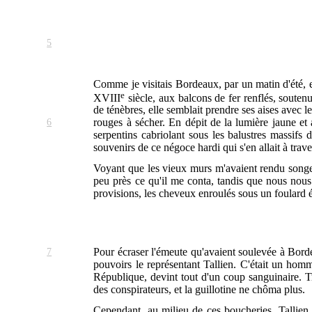
5
Comme je visitais Bordeaux, par un matin d'été, e
e
XVIII
siècle, aux balcons de fer renflés, souten
de ténèbres, elle semblait prendre ses aises avec 
6
rouges à sécher. En dépit de la lumière jaune et 
serpentins cabriolant sous les balustres massifs 
souvenirs de ce négoce hardi qui s'en allait à travers
Voyant que les vieux murs m'avaient rendu songeur
peu près ce qu'il me conta, tandis que nous nous 
provisions, les cheveux enroulés sous un foulard é
7
Pour écraser l'émeute qu'avaient soulevée à Borde
pouvoirs le représentant Tallien. C'était un homm
République, devint tout d'un coup sanguinaire. Tr
des conspirateurs, et la guillotine ne chôma plus.
Cependant, au milieu de ces boucheries, Tallien