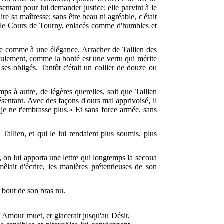
entant pour lui demander justice; elle parvint à le
ire sa maîtresse; sans être beau ni agréable, c'était
sur le Cours de Tourny, enlacés comme d'humbles et
orde comme à une élégance. Arracher de Tallien des
Seulement, comme la bonté est une vertu qui mérite
ses obligés. Tantôt c'était un collier de douze ou
ps à autre, de légères querelles, soit que Tallien
ésentant. Avec des façons d'ours mal apprivoisé, il
n! je ne t'embrasse plus.» Et sans force armée, sans
 Tallien, et qui le lui rendaient plus soumis, plus
, on lui apporta une lettre qui longtemps la secoua
mêlait d'écrire,
les manières prétentieuses de son
au bout de son bras nu.
 l'Amour muet, et glacerait jusqu'au Désir,