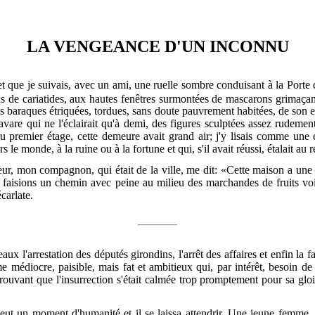
LA VENGEANCE D'UN INCONNU
t que je suivais, avec un ami, une ruelle sombre conduisant à la Porte
us de cariatides, aux hautes fenêtres surmontées de mascarons grimaçant
les baraques étriquées, tordues, sans doute pauvrement habitées, de son 
avare qui ne l'éclairait qu'à demi, des figures sculptées
assez rudemen
du premier étage, cette demeure avait grand air; j'y lisais comme une 
 le monde, à la ruine ou à la fortune et qui, s'il avait réussi, étalait au r
, mon compagnon, qui était de la ville, me dit: «Cette maison a une hi
faisions un chemin avec peine au milieu des marchandes de fruits voit
carlate.
aux l'arrestation des députés girondins,
l'arrêt des affaires et enfin l
e médiocre, paisible, mais fat et ambitieux qui, par intérêt, besoin de
ouvant que l'insurrection s'était calmée trop promptement pour sa gloir
 eut un moment d'humanité et il se laissa attendrir. Une jeune femme