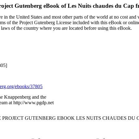
roject Gutenberg eBook of
Les Nuits chaudes du Cap f
 in the United States and most other parts of the world at no cost and
terms of the Project Gutenberg License included with this eBook or onlin
e laws of the country where you are located before using this eBook.
805]
rg.org/ebooks/37805
ane Knappenberg and the
Team at http://www.pgdp.net
HE PROJECT GUTENBERG EBOOK LES NUITS CHAUDES DU C