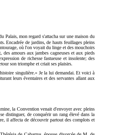
 du Palais, mon regard s'attacha sur une maison du
s. Encadrée de jardins, de hauts feuillages pleins
entourage, où l'on voyait du linge et des mouchoirs
t, des amours aux jambes cagneuses et aux pieds
expression de richesse fastueuse et insolente; des
etour son triomphe et criait ses plaisirs.
stoire singulière.» Je la lui demandai. Et voici à
urant leurs éventaires et des servantes allant aux
a famine, la Convention venait d'envoyer avec pleins
 se distinguer, de conquérir un rang élevé dans la
e, il affecta de découvrir partout des complots et
, Thérésia de Cabarrus, épouse divorcée de M. de